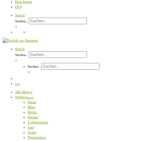
Dein Konto
FAQ
Search
Suchen...
×
Search
Suchen...
×
Suchen...
×
Menü
Alle Motive
Wildtiere
Bären
Biber
Böcke
Dachse
Eichhörnchen
Esel
Eulen
Fledermäuse