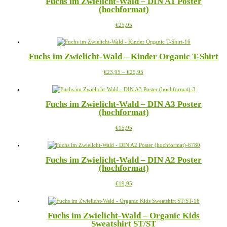
Fuchs im Zwielicht-Wald – DIN A1 Poster
Varianten
(hochformat)
auf.
Die
Dieses
€
25,95
Optionen
Produkt
können
weist
auf
mehrere
der
Fuchs im Zwielicht-Wald – Kinder Organic T-Shirt
Varianten
Produktseite
auf.
gewählt
Preisspanne:
Dieses
€
23,95
–
€
25,95
Die
werden
€23,95
Produkt
Optionen
bis
weist
können
€25,95
mehrere
auf
Fuchs im Zwielicht-Wald – DIN A3 Poster
Varianten
der
(hochformat)
auf.
Produktseite
Die
gewählt
Dieses
€
15,95
Optionen
werden
Produkt
können
weist
auf
mehrere
der
Fuchs im Zwielicht-Wald – DIN A2 Poster
Varianten
Produktseite
(hochformat)
auf.
gewählt
Die
werden
Dieses
€
19,95
Optionen
Produkt
können
weist
auf
mehrere
der
Fuchs im Zwielicht-Wald – Organic Kids
Varianten
Produktseite
Sweatshirt ST/ST
auf.
gewählt