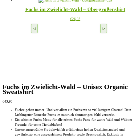
auf
€39,95
mehrere
der
Fuchs im Zwielicht-Wald – Übergrößenshirt
Varianten
Produktseite
auf.
gewählt
Dieses
€
26,95
Die
werden
Produkt
Optionen
weist
können
mehrere
auf
Varianten
der
auf.
Produktseite
Die
gewählt
Optionen
werden
können
auf
der
Produktseite
gewählt
werden
Fuchs im Zwielicht-Wald – Unisex Organic
Sweatshirt
€
43,95
Füchse gehen immer! Und vor allem ein Fuchs mit so viel lässigem Charme! Dein
Lieblingstier Reinecke Fuchs im natürlich dämmerigen Wald versteckt.
Ein schickes Fuchs-Motiv für alle echten Fuchs-Fans, für wahre Wald und Wildtier-
Freunde, für echte Tierliebhaber!
Unsere ausgewählte Produktvielfalt erfüllt einen hohen Qualitätsstandard und
gewährleistet eine ausgezeichnete Produkt- sowie Druckqualität. Exklusiv in