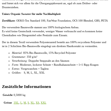
und bietet sich vor allem für die Übergangsjahreszeit an, egal ob zum Drüber- oder
Drunterziehen.
Unisex Organic Sweater für mehr Nachhaltigkeit
Zertifikate
: OEKO-Tex Standard 100, FairWear Foundation, OCS 100 Blended, GRS, PETA
Die verwendete Baumwolle stammt aus 100% biologischem Anbau.
Es wird keine Gentechnik verwendet, weniger Wasser verbraucht und es kommen keine
Chemikalien wie Düngemittel oder Pestizide zum Einsatz.
Der in diesem Textil verwendete Polyesteranteil besteht aus 100% recyceltem Polyester und
ist in 2 Schichten Bio-Baumwolle eingelegt um direkten Hautkontakt zu vermeiden.
Material:
85% Bio-Baumwolle, 15% Recycled Polyester
Grammatur:
350 g/m²
Verarbeitung:
Doppelte Steppnaht an den Säumen
Form:
Moderner, lockerer Schnitt + Rundhalsausschnitt + 1×1 Ripp-Kragen
Extras:
Vorgewaschen + Tagless
Größen:
S, M, L, XL, XXL
Zusätzliche Informationen
Gewicht
0,5000 kg
Grösse
3XL
,
L
,
M
,
S
,
XL
,
XS
,
XXL