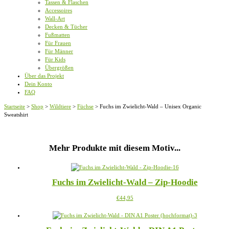
Tassen & Flaschen
Accessoires
Wall-Art
Decken & Tücher
Fußmatten
Für Frauen
Für Männer
Für Kids
Übergrößen
Über das Projekt
Dein Konto
FAQ
Startseite
>
Shop
>
Wildtiere
>
Füchse
>
Fuchs im Zwielicht-Wald – Unisex Organic
Sweatshirt
Mehr Produkte mit diesem Motiv...
Fuchs im Zwielicht-Wald – Zip-Hoodie
Dieses
€
44,95
Produkt
weist
mehrere