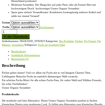
Deutschland produziert
Modernes Sweatshirt. Der Hingucker auf jeder Party oder als Freizeit Shirt mit
hochwertigem Druck. hochwertiges Unisex Organic Sweatshirt
Spare ganz einfach Versandkosten: Kombiniere kostengünstig mehrere Artikel und
zahle nur einmal Versand!
Grösse
Farbe
Zurücksetzen
Fuchs
im
In den Warenkorb
Zwielicht-
Artikelnummer:
DGIA316W_STSU823
Kategorien:
Bio-Produkte
,
Füchse
,
Für Frauen
,
Für
Wald
Männer
,
Sweatshirts
Schlagwort:
Fuchs im Zwielicht-Wald
-
Unisex
Beschreibung
Organic
Zusätzliche Informationen
Sweatshirt
Rezensionen (0)
Menge
Beschreibung
Füchse gehen immer! Und vor allem ein Fuchs mit so viel lässigem Charme! Dein
Lieblingstier Reinecke Fuchs im natürlich dämmerigen Wald versteckt.
Ein schickes Fuchs-Motiv für alle echten Fuchs-Fans, für wahre Wald und Wildtier-Freunde,
für echte Tierliebhaber!
Unisex Organic Sweatshirt
Produktdetails:
Die modische und faire Alternative: Dieses Unisex Organic Sweatshirt punktet in Sachen
klassischem Design trotz modernem Look. Es bildet eine Alternative zum klassischen Hoodie