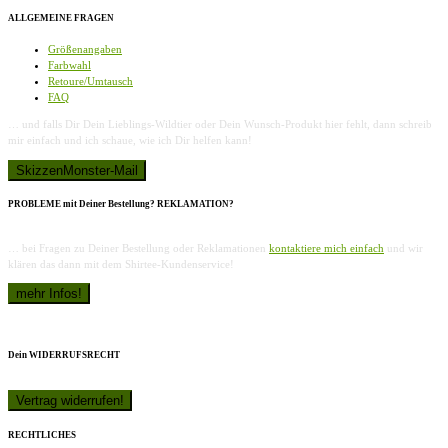
ALLGEMEINE FRAGEN
Größenangaben
Farbwahl
Retoure/Umtausch
FAQ
… und falls Dir Dein Lieblings-Wildtier oder Dein Wunsch-Produkt hier fehlt, dann schreib
mir einfach und ich schaue, wie ich Dir helfen kann!
PROBLEME mit Deiner Bestellung? REKLAMATION?
… bei Fragen zu Deiner Bestellung oder Reklamationen
kontaktiere mich einfach
und wir
klären das dann mit dem Shirtee-Kundenservice!
Dein WIDERRUFSRECHT
RECHTLICHES