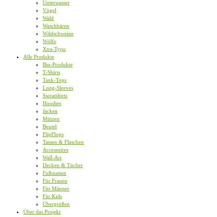
Unterwasser
Vögel
Wald
Waschbären
Wildschweine
Wölfe
Xtra-Typo
Alle Produkte
Bio-Produkte
T-Shirts
Tank-Tops
Long-Sleeves
Sweatshirts
Hoodies
Jacken
Mützen
Beutel
FlipFlops
Tassen & Flaschen
Accessoires
Wall-Art
Decken & Tücher
Fußmatten
Für Frauen
Für Männer
Für Kids
Übergrößen
Über das Projekt