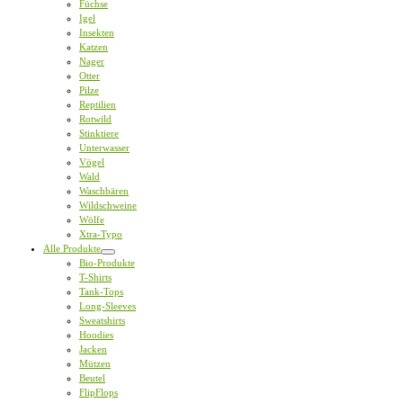
Füchse
Igel
Insekten
Katzen
Nager
Otter
Pilze
Reptilien
Rotwild
Stinktiere
Unterwasser
Vögel
Wald
Waschbären
Wildschweine
Wölfe
Xtra-Typo
Alle Produkte
Bio-Produkte
T-Shirts
Tank-Tops
Long-Sleeves
Sweatshirts
Hoodies
Jacken
Mützen
Beutel
FlipFlops