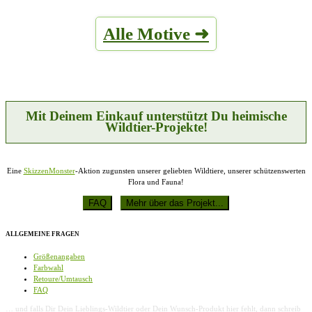
Alle Motive ➜
Mit Deinem Einkauf unterstützt Du heimische
Wildtier-Projekte!
Eine
SkizzenMonster
-Aktion zugunsten unserer geliebten Wildtiere, unserer schützenswerten
Flora und Fauna!
ALLGEMEINE FRAGEN
Größenangaben
Farbwahl
Retoure/Umtausch
FAQ
… und falls Dir Dein Lieblings-Wildtier oder Dein Wunsch-Produkt hier fehlt, dann schreib