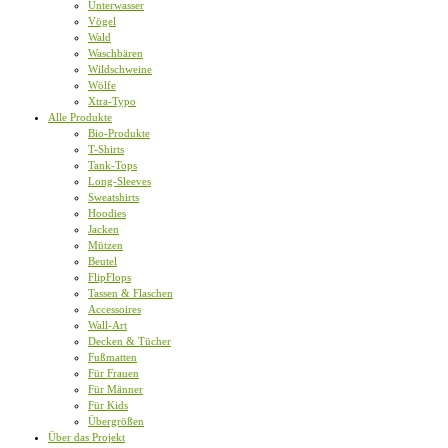
Unterwasser
Vögel
Wald
Waschbären
Wildschweine
Wölfe
Xtra-Typo
Alle Produkte
Bio-Produkte
T-Shirts
Tank-Tops
Long-Sleeves
Sweatshirts
Hoodies
Jacken
Mützen
Beutel
FlipFlops
Tassen & Flaschen
Accessoires
Wall-Art
Decken & Tücher
Fußmatten
Für Frauen
Für Männer
Für Kids
Übergrößen
Über das Projekt