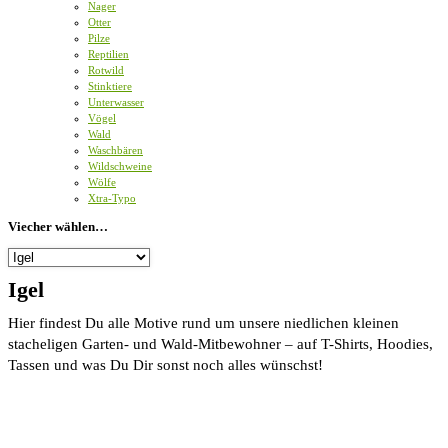
Nager
Otter
Pilze
Reptilien
Rotwild
Stinktiere
Unterwasser
Vögel
Wald
Waschbären
Wildschweine
Wölfe
Xtra-Typo
Viecher wählen…
Viecher
wählen…
Igel
Hier findest Du alle Motive rund um unsere niedlichen kleinen
stacheligen Garten- und Wald-Mitbewohner – auf T-Shirts, Hoodies,
Tassen und was Du Dir sonst noch alles wünschst!