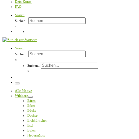
Dein Konto
FAQ
Search
Suchen...
×
Search
Suchen...
×
Suchen...
×
Menü
Alle Motive
Wildtiere
Bären
Biber
Böcke
Dachse
Eichhörnchen
Esel
Eulen
Fledermäuse