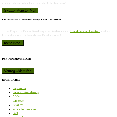
mir einfach und ich schaue, wie ich Dir helfen kann!
PROBLEME mit Deiner Bestellung? REKLAMATION?
… bei Fragen zu Deiner Bestellung oder Reklamationen
kontaktiere mich einfach
und wir
klären das dann mit dem Shirtee-Kundenservice!
Dein WIDERRUFSRECHT
RECHTLICHES
Impressum
Datenschutzerklärung
AGBs
Widerruf
Retouren
Versandinformationen
FAQ