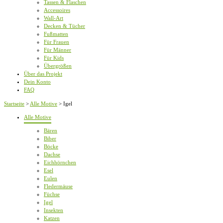
Tassen & Flaschen
Accessoires
Wall-Art
Decken & Tücher
Fußmatten
Für Frauen
Für Männer
Für Kids
Übergrößen
Über das Projekt
Dein Konto
FAQ
Startseite
>
Alle Motive
>
Igel
Alle Motive
Bären
Biber
Böcke
Dachse
Eichhörnchen
Esel
Eulen
Fledermäuse
Füchse
Igel
Insekten
Katzen