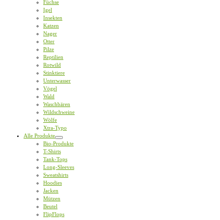
Füchse
Igel
Insekten
Katzen
Nager
Otter
Pilze
Reptilien
Rotwild
Stinktiere
Unterwasser
Vögel
Wald
Waschbären
Wildschweine
Wölfe
Xtra-Typo
Alle Produkte
Bio-Produkte
T-Shirts
Tank-Tops
Long-Sleeves
Sweatshirts
Hoodies
Jacken
Mützen
Beutel
FlipFlops