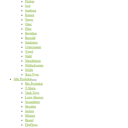
Füchse
Igel
Insekten
Katzen
Nager
Otter
Pilze
Reptilien
Rotwild
Stinktiere
Unterwasser
Vögel
Wald
Waschbären
Wildschweine
Wölfe
Xtra-Typo
Alle Produkte
Bio-Produkte
T-Shirts
Tank-Tops
Long-Sleeves
Sweatshirts
Hoodies
Jacken
Mützen
Beutel
FlipFlops