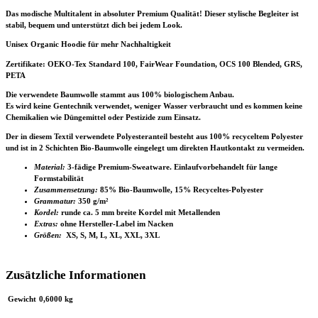
Das modische Multitalent in absoluter Premium Qualität! Dieser stylische Begleiter ist
stabil, bequem und unterstützt dich bei jedem Look.
Unisex Organic Hoodie für mehr Nachhaltigkeit
Zertifikate
: OEKO-Tex Standard 100, FairWear Foundation, OCS 100 Blended, GRS,
PETA
Die verwendete Baumwolle stammt aus 100% biologischem Anbau.
Es wird keine Gentechnik verwendet, weniger Wasser verbraucht und es kommen keine
Chemikalien wie Düngemittel oder Pestizide zum Einsatz.
Der in diesem Textil verwendete Polyesteranteil besteht aus 100% recyceltem Polyester
und ist in 2 Schichten Bio-Baumwolle eingelegt um direkten Hautkontakt zu vermeiden.
Material:
3-fädige Premium-Sweatware. Einlaufvorbehandelt für lange
Formstabilität
Zusammensetzung:
85% Bio-Baumwolle, 15% Recyceltes-Polyester
Grammatur:
350 g/m²
Kordel:
runde ca. 5 mm breite Kordel mit Metallenden
Extras:
ohne Hersteller-Label im Nacken
Größen:
XS, S, M, L, XL, XXL, 3XL
Zusätzliche Informationen
Gewicht
0,6000 kg