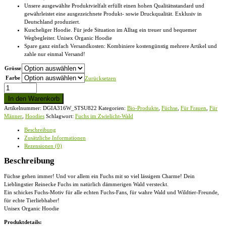
Unsere ausgewählte Produktvielfalt erfüllt einen hohen Qualitätsstandard und
gewährleistet eine ausgezeichnete Produkt- sowie Druckqualität. Exklusiv in
Deutschland produziert.
Kuscheliger Hoodie. Für jede Situation im Alltag ein treuer und bequemer
Wegbegleiter. Unisex Organic Hoodie
Spare ganz einfach Versandkosten: Kombiniere kostengünstig mehrere Artikel und
zahle nur einmal Versand!
Grösse
Farbe
Zurücksetzen
Fuchs
im
In den Warenkorb
Zwielicht-
Artikelnummer:
DGIA316W_STSU822
Kategorien:
Bio-Produkte
,
Füchse
,
Für Frauen
,
Für
Wald
Männer
,
Hoodies
Schlagwort:
Fuchs im Zwielicht-Wald
-
Unisex
Beschreibung
Organic
Zusätzliche Informationen
Hoodie
Rezensionen (0)
Menge
Beschreibung
Füchse gehen immer! Und vor allem ein Fuchs mit so viel lässigem Charme! Dein
Lieblingstier Reinecke Fuchs im natürlich dämmerigen Wald versteckt.
Ein schickes Fuchs-Motiv für alle echten Fuchs-Fans, für wahre Wald und Wildtier-Freunde,
für echte Tierliebhaber!
Unisex Organic Hoodie
Produktdetails: