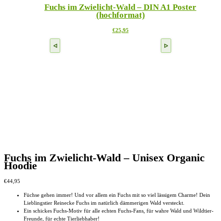
der
Fuchs im Zwielicht-Wald – DIN A1 Poster
Varianten
Produktseite
(hochformat)
auf.
gewählt
Die
werden
Dieses
€
25,95
Optionen
Produkt
können
weist
auf
mehrere
der
Varianten
Produktseite
auf.
gewählt
Die
werden
Optionen
können
auf
der
Produktseite
gewählt
werden
Fuchs im Zwielicht-Wald – Unisex Organic
Hoodie
€
44,95
Füchse gehen immer! Und vor allem ein Fuchs mit so viel lässigem Charme! Dein
Lieblingstier Reinecke Fuchs im natürlich dämmerigen Wald versteckt.
Ein schickes Fuchs-Motiv für alle echten Fuchs-Fans, für wahre Wald und Wildtier-
Freunde, für echte Tierliebhaber!