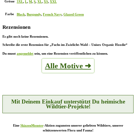
Grösse
3XL
,
L
,
M
,
S
,
XL
,
XS
,
XXL
Farbe
Black
,
Burgundy
,
French Navy
,
Glazed Green
Rezensionen
Es gibt noch keine Rezensionen.
Schreibe die erste Rezension für „Fuchs im Zwielicht-Wald – Unisex Organic Hoodie“
Du musst
angemeldet
sein, um eine Rezension veröffentlichen zu können.
Alle Motive ➜
Mit Deinem Einkauf unterstützt Du heimische
Wildtier-Projekte!
Eine
SkizzenMonster
-Aktion zugunsten unserer geliebten Wildtiere, unserer
schützenswerten Flora und Fauna!