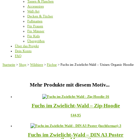
Tassen & Flaschen
Accessoires
Wall-Art
Decken & Tücher
Fußmatten
Für Frauen
Für Männer
Für Kids
Übergrößen
Über das Projekt
Dein Konto
FAQ
Startseite
>
Shop
>
Wildtiere
>
Füchse
>
Fuchs im Zwielicht-Wald – Unisex Organic Hoodie
Mehr Produkte mit diesem Motiv...
Fuchs im Zwielicht-Wald – Zip-Hoodie
Dieses
€
44,95
Produkt
weist
mehrere
Fuchs im Zwielicht-Wald – DIN A3 Poster
Varianten