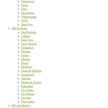
Unterwasser
Vögel
Wald
Waschbären
Wildschweine
Wölfe
Xtra-Typo
Alle Produkte
Bio-Produkte
T-Shirts
Tank-Tops
Long-Sleeves
Sweatshirts
Hoodies
Jacken
Mützen
Beutel
FlipFlops
Tassen & Flaschen
Accessoires
Wall-Art
Decken & Tücher
Fußmatten
Für Frauen
Für Männer
Für Kids
Übergrößen
Über das Projekt