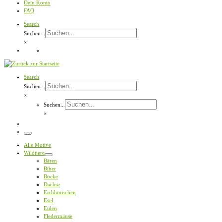
Dein Konto
FAQ
Search
Suchen...
×
Search
Suchen...
×
Suchen...
×
Menü
Alle Motive
Wildtiere
Bären
Biber
Böcke
Dachse
Eichhörnchen
Esel
Eulen
Fledermäuse