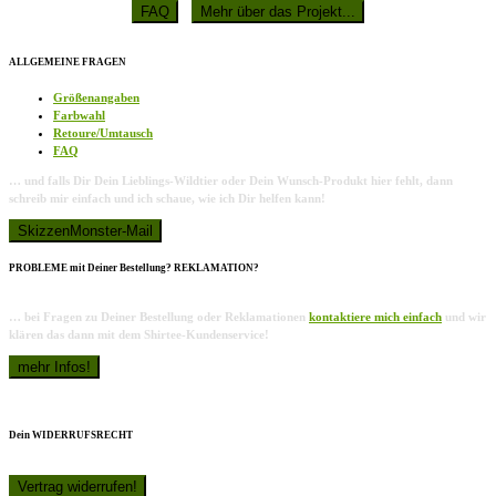
ALLGEMEINE FRAGEN
Größenangaben
Farbwahl
Retoure/Umtausch
FAQ
… und falls Dir Dein Lieblings-Wildtier oder Dein Wunsch-Produkt hier fehlt, dann
schreib mir einfach und ich schaue, wie ich Dir helfen kann!
PROBLEME mit Deiner Bestellung? REKLAMATION?
… bei Fragen zu Deiner Bestellung oder Reklamationen
kontaktiere mich einfach
und wir
klären das dann mit dem Shirtee-Kundenservice!
Dein WIDERRUFSRECHT