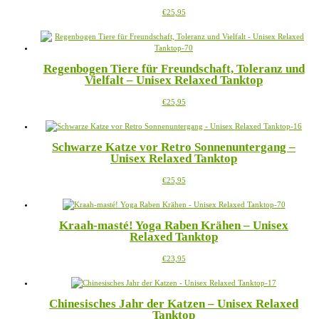
Optionen
werden
Dieses
€
25,95
können
Produkt
auf
weist
der
mehrere
Produktseite
Varianten
gewählt
Regenbogen Tiere für Freundschaft, Toleranz und
auf.
werden
Vielfalt – Unisex Relaxed Tanktop
Die
Optionen
Dieses
€
25,95
können
Produkt
auf
weist
der
mehrere
Produktseite
Schwarze Katze vor Retro Sonnenuntergang –
Varianten
gewählt
Unisex Relaxed Tanktop
auf.
werden
Die
Dieses
€
25,95
Optionen
Produkt
können
weist
auf
mehrere
der
Kraah-masté! Yoga Raben Krähen – Unisex
Varianten
Produktseite
Relaxed Tanktop
auf.
gewählt
Die
werden
Dieses
€
23,95
Optionen
Produkt
können
weist
auf
mehrere
der
Chinesisches Jahr der Katzen – Unisex Relaxed
Varianten
Produktseite
Tanktop
auf.
gewählt