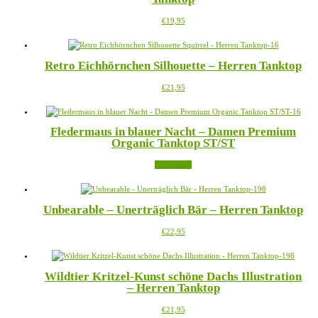
Die
Dieses
€
19,95
Optionen
Produkt
können
weist
auf
mehrere
der
Retro Eichhörnchen Silhouette – Herren Tanktop
Varianten
Produktseite
auf.
gewählt
Dieses
€
21,95
Die
werden
Produkt
Optionen
weist
können
mehrere
auf
Fledermaus in blauer Nacht – Damen Premium
Varianten
der
Organic Tanktop ST/ST
auf.
Produktseite
Die
gewählt
Weiterlesen
Optionen
werden
können
auf
der
Unbearable – Unerträglich Bär – Herren Tanktop
Produktseite
gewählt
Dieses
€
22,95
werden
Produkt
weist
mehrere
Wildtier Kritzel-Kunst schöne Dachs Illustration
Varianten
– Herren Tanktop
auf.
Die
Dieses
€
21,95
Optionen