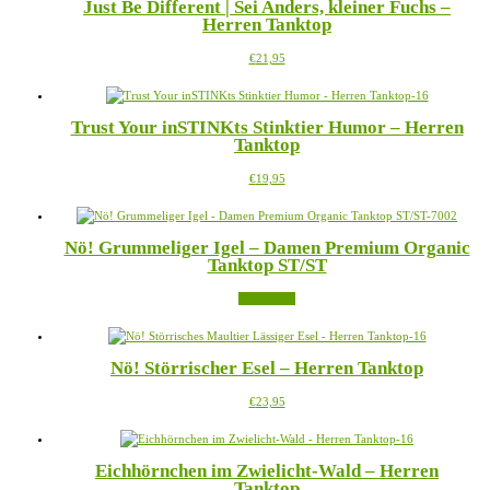
Just Be Different | Sei Anders, kleiner Fuchs –
Varianten
der
Herren Tanktop
auf.
Produktseite
Die
gewählt
Dieses
€
21,95
Optionen
werden
Produkt
können
weist
auf
mehrere
der
Trust Your inSTINKts Stinktier Humor – Herren
Varianten
Produktseite
Tanktop
auf.
gewählt
Die
werden
Dieses
€
19,95
Optionen
Produkt
können
weist
auf
mehrere
der
Nö! Grummeliger Igel – Damen Premium Organic
Varianten
Produktseite
Tanktop ST/ST
auf.
gewählt
Die
werden
Weiterlesen
Optionen
können
auf
der
Nö! Störrischer Esel – Herren Tanktop
Produktseite
gewählt
Dieses
€
23,95
werden
Produkt
weist
mehrere
Eichhörnchen im Zwielicht-Wald – Herren
Varianten
Tanktop
auf.