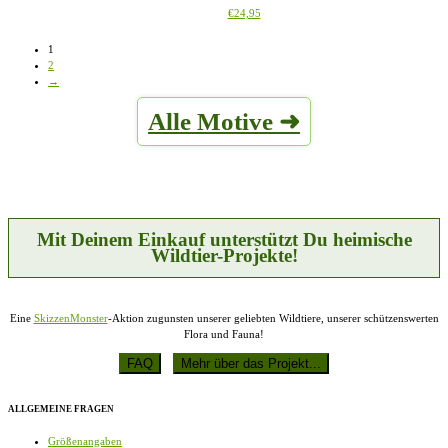
Dieses
€
24,95
Optionen
werden
Produkt
können
weist
auf
1
mehrere
der
2
Varianten
Produktseite
→
auf.
gewählt
Die
werden
Alle Motive ➜
Optionen
können
auf
der
Produktseite
gewählt
werden
Mit Deinem Einkauf unterstützt Du heimische
Wildtier-Projekte!
Eine
SkizzenMonster
-Aktion zugunsten unserer geliebten Wildtiere, unserer schützenswerten
Flora und Fauna!
ALLGEMEINE FRAGEN
Größenangaben