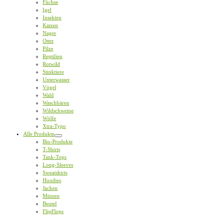
Füchse
Igel
Insekten
Katzen
Nager
Otter
Pilze
Reptilien
Rotwild
Stinktiere
Unterwasser
Vögel
Wald
Waschbären
Wildschweine
Wölfe
Xtra-Typo
Alle Produkte
Bio-Produkte
T-Shirts
Tank-Tops
Long-Sleeves
Sweatshirts
Hoodies
Jacken
Mützen
Beutel
FlipFlops