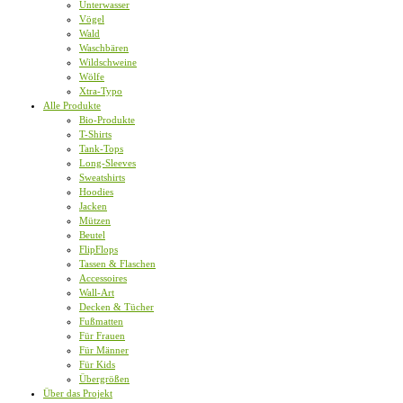
Unterwasser
Vögel
Wald
Waschbären
Wildschweine
Wölfe
Xtra-Typo
Alle Produkte
Bio-Produkte
T-Shirts
Tank-Tops
Long-Sleeves
Sweatshirts
Hoodies
Jacken
Mützen
Beutel
FlipFlops
Tassen & Flaschen
Accessoires
Wall-Art
Decken & Tücher
Fußmatten
Für Frauen
Für Männer
Für Kids
Übergrößen
Über das Projekt