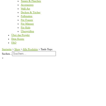
Tassen & Flaschen
Accessoires
Wall-Art
Decken & Tücher
Fußmatten
Für Frauen
Für Männer
Für Kids
Übergrößen
Über das Projekt
Dein Konto
FAQ
Startseite
>
Shop
>
Alle Produkte
>
Tank-Tops
Suchen...
×