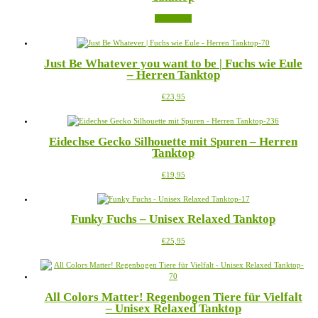
Die
gewählt
Weiterlesen
Optionen
werden
können
auf
der
Just Be Whatever you want to be | Fuchs wie Eule
Produktseite
– Herren Tanktop
gewählt
werden
Dieses
€
23,95
Produkt
weist
mehrere
Eidechse Gecko Silhouette mit Spuren – Herren
Varianten
Tanktop
auf.
Die
Dieses
€
19,95
Optionen
Produkt
können
weist
auf
mehrere
der
Funky Fuchs – Unisex Relaxed Tanktop
Varianten
Produktseite
auf.
gewählt
Dieses
€
25,95
Die
werden
Produkt
Optionen
weist
können
mehrere
auf
Varianten
der
All Colors Matter! Regenbogen Tiere für Vielfalt
auf.
Produktseite
– Unisex Relaxed Tanktop
Die
gewählt