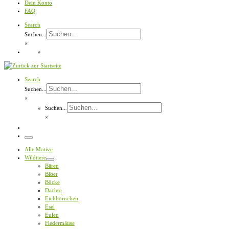
Dein Konto
FAQ
Search
Suchen...
×
Search
Suchen...
×
Suchen...
×
Menü
Alle Motive
Wildtiere
Bären
Biber
Böcke
Dachse
Eichhörnchen
Esel
Eulen
Fledermäuse