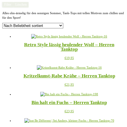
Filter
Löschen
Alles ohn-ärmelig für den sonnigen Sommer, Tank-Tops mit tollen Motiven zum chillen und
für den Sport!
Retro Style lässig heulender Wolf – Herren
Tanktop
Dieses
€
19,95
Produkt
weist
mehrere
Kritzelkunst-Rabe Krähe – Herren Tanktop
Varianten
auf.
Dieses
€
21,95
Die
Produkt
Optionen
weist
können
mehrere
auf
Bin halt ein Fuchs – Herren Tanktop
Varianten
der
auf.
Produktseite
Dieses
€
23,95
Die
gewählt
Produkt
Optionen
werden
weist
können
mehrere
auf