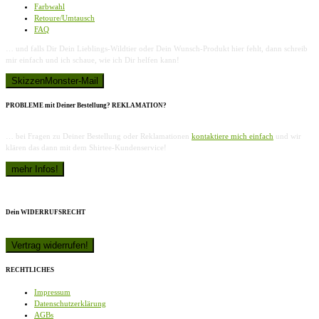
Farbwahl
Retoure/Umtausch
FAQ
… und falls Dir Dein Lieblings-Wildtier oder Dein Wunsch-Produkt hier fehlt, dann schreib
mir einfach und ich schaue, wie ich Dir helfen kann!
PROBLEME mit Deiner Bestellung? REKLAMATION?
… bei Fragen zu Deiner Bestellung oder Reklamationen
kontaktiere mich einfach
und wir
klären das dann mit dem Shirtee-Kundenservice!
Dein WIDERRUFSRECHT
RECHTLICHES
Impressum
Datenschutzerklärung
AGBs