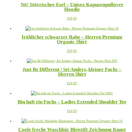
Produktseite
Nö! Störrischer Esel – Unisex Kapuzenpullover
auf.
gewählt
Hoodie
Die
werden
Optionen
Dieses
€
39,95
können
Produkt
auf
weist
der
mehrere
Produktseite
fröhlicher schwarzer Rabe – Herren Premium
Varianten
gewählt
Organic Shirt
auf.
werden
Die
Dieses
€
29,95
Optionen
Produkt
können
weist
auf
mehrere
der
Just Be Different | Sei Anders, kleiner Fuchs –
Varianten
Produktseite
Herren Shirt
auf.
gewählt
Die
werden
Dieses
€
24,95
Optionen
Produkt
können
weist
auf
mehrere
der
Bin halt ein Fuchs – Ladies Extended Shoulder Tee
Varianten
Produktseite
auf.
gewählt
Dieses
€
24,95
Die
werden
Produkt
Optionen
weist
können
mehrere
auf
Coole freche Waschbär Bleistift Zeichnung Kunst
Varianten
der