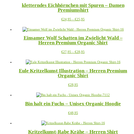
mehrere
der
kletterndes Eichhörnchen mit Spuren – Damen
Varianten
Produktseite
Premiumshirt
auf.
gewählt
Die
werden
Preisspanne:
Dieses
€
24,95
–
€
25,95
Optionen
€24,95
Produkt
können
bis
weist
auf
€25,95
mehrere
der
Einsamer Wolf Schatten im Zwielicht Wald –
Varianten
Produktseite
Herren Premium Organic Shirt
auf.
gewählt
Die
werden
Preisspanne:
Dieses
€
27,95
–
€
28,95
Optionen
€27,95
Produkt
können
bis
weist
auf
€28,95
mehrere
der
Eule Kritzelkunst Illustration – Herren Premium
Varianten
Produktseite
Organic Shirt
auf.
gewählt
Die
werden
Dieses
€
28,95
Optionen
Produkt
können
weist
auf
mehrere
der
Bin halt ein Fuchs – Unisex Organic Hoodie
Varianten
Produktseite
auf.
gewählt
Dieses
€
48,95
Die
werden
Produkt
Optionen
weist
können
mehrere
auf
Kritzelkunst-Rabe Krähe – Herren Shirt
Varianten
der