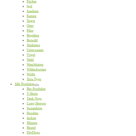
Füchse
Igel
Insekten
Katzen
Nager
Otter
Pilze
Reptilien
Rotwild
Stinktiere
Unterwasser
Vögel
Wald
Waschbären
Wildschweine
Wölfe
Xtra-Typo
Alle Produkte
Bio-Produkte
T-Shirts
Tank-Tops
Long-Sleeves
Sweatshirts
Hoodies
Jacken
Mützen
Beutel
FlipFlops