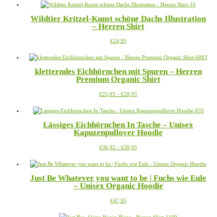
weist
der
mehrere
Produktseite
Wildtier Kritzel-Kunst schöne Dachs Illustration
Varianten
gewählt
– Herren Shirt
auf.
werden
Die
Dieses
€
24,95
Optionen
Produkt
können
weist
auf
mehrere
der
kletterndes Eichhörnchen mit Spuren – Herren
Varianten
Produktseite
Premium Organic Shirt
auf.
gewählt
Die
werden
Preisspanne:
Dieses
€
25,95
–
€
28,95
Optionen
€25,95
Produkt
können
bis
weist
auf
€28,95
mehrere
der
Lässiges Eichhörnchen In Tasche – Unisex
Varianten
Produktseite
Kapuzenpullover Hoodie
auf.
gewählt
Die
werden
Preisspanne:
Dieses
€
36,95
–
€
39,95
Optionen
€36,95
Produkt
können
bis
weist
auf
€39,95
mehrere
der
Just Be Whatever you want to be | Fuchs wie Eule
Varianten
Produktseite
– Unisex Organic Hoodie
auf.
gewählt
Die
werden
Dieses
€
47,95
Optionen
Produkt
können
weist
auf