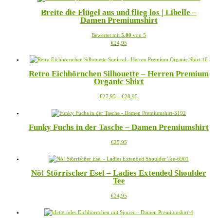
€23,95
mehrere
auf
Breite die Flügel aus und flieg los | Libelle –
Varianten
der
Damen Premiumshirt
auf.
Produktseite
Die
gewählt
Bewertet mit
5.00
von 5
Optionen
werden
Dieses
€
24,95
können
Produkt
auf
weist
der
mehrere
Produktseite
Retro Eichhörnchen Silhouette – Herren Premium
Varianten
gewählt
Organic Shirt
auf.
werden
Die
Preisspanne:
Dieses
€
27,95
–
€
28,95
Optionen
€27,95
Produkt
können
bis
weist
auf
€28,95
mehrere
der
Funky Fuchs in der Tasche – Damen Premiumshirt
Varianten
Produktseite
auf.
gewählt
Dieses
€
25,95
Die
werden
Produkt
Optionen
weist
können
mehrere
auf
Nö! Störrischer Esel – Ladies Extended Shoulder
Varianten
der
Tee
auf.
Produktseite
Die
gewählt
Dieses
€
24,95
Optionen
werden
Produkt
können
weist
auf