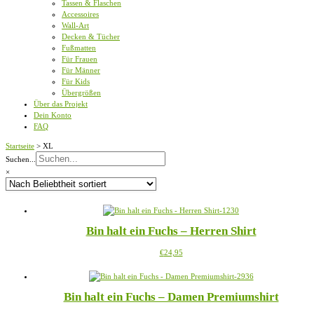
Tassen & Flaschen
Accessoires
Wall-Art
Decken & Tücher
Fußmatten
Für Frauen
Für Männer
Für Kids
Übergrößen
Über das Projekt
Dein Konto
FAQ
Startseite
>
XL
Suchen...
×
Bin halt ein Fuchs – Herren Shirt
Dieses
€
24,95
Produkt
weist
mehrere
Bin halt ein Fuchs – Damen Premiumshirt
Varianten
auf.