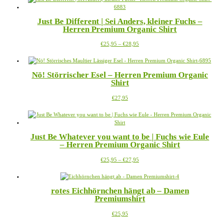
mehrere
der
Varianten
Produktseite
Just Be Different | Sei Anders, kleiner Fuchs –
auf.
gewählt
Herren Premium Organic Shirt
Die
werden
Optionen
Preisspanne:
Dieses
€
25,95
–
€
28,95
können
€25,95
Produkt
auf
bis
weist
der
€28,95
mehrere
Produktseite
Nö! Störrischer Esel – Herren Premium Organic
Varianten
gewählt
Shirt
auf.
werden
Die
Dieses
€
27,95
Optionen
Produkt
können
weist
auf
mehrere
der
Varianten
Produktseite
Just Be Whatever you want to be | Fuchs wie Eule
auf.
gewählt
– Herren Premium Organic Shirt
Die
werden
Optionen
Preisspanne:
Dieses
€
25,95
–
€
27,95
können
€25,95
Produkt
auf
bis
weist
der
€27,95
mehrere
Produktseite
rotes Eichhörnchen hängt ab – Damen
Varianten
gewählt
Premiumshirt
auf.
werden
Die
Dieses
€
25,95
Optionen