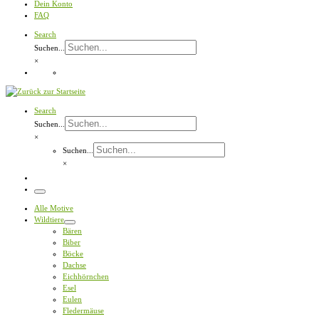
Dein Konto
FAQ
Search
Suchen...
×
Search
Suchen...
×
Suchen...
×
Menü
Alle Motive
Wildtiere
Bären
Biber
Böcke
Dachse
Eichhörnchen
Esel
Eulen
Fledermäuse