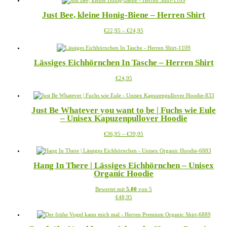
mehrere
der
Just Bee, kleine Honig-Biene – Herren Shirt
Varianten
Produktseite
auf.
gewählt
Preisspanne:
Dieses
€
22,95
–
€
24,95
Die
werden
€22,95
Produkt
Optionen
bis
weist
können
€24,95
mehrere
auf
Lässiges Eichhörnchen In Tasche – Herren Shirt
Varianten
der
auf.
Produktseite
Dieses
€
24,95
Die
gewählt
Produkt
Optionen
werden
weist
können
mehrere
auf
Just Be Whatever you want to be | Fuchs wie Eule
Varianten
der
– Unisex Kapuzenpullover Hoodie
auf.
Produktseite
Die
gewählt
Preisspanne:
Dieses
€
36,95
–
€
39,95
Optionen
werden
€36,95
Produkt
können
bis
weist
auf
€39,95
mehrere
der
Hang In There | Lässiges Eichhörnchen – Unisex
Varianten
Produktseite
Organic Hoodie
auf.
gewählt
Die
werden
Bewertet mit
5.00
von 5
Optionen
Dieses
€
48,95
können
Produkt
auf
weist
der
mehrere
Produktseite