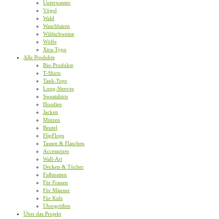
Unterwasser
Vögel
Wald
Waschbären
Wildschweine
Wölfe
Xtra-Typo
Alle Produkte
Bio-Produkte
T-Shirts
Tank-Tops
Long-Sleeves
Sweatshirts
Hoodies
Jacken
Mützen
Beutel
FlipFlops
Tassen & Flaschen
Accessoires
Wall-Art
Decken & Tücher
Fußmatten
Für Frauen
Für Männer
Für Kids
Übergrößen
Über das Projekt