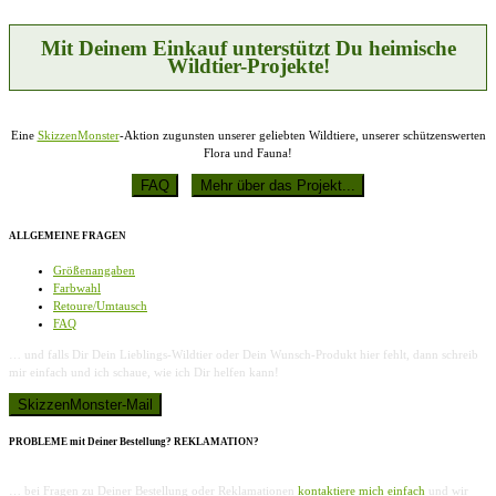
Mit Deinem Einkauf unterstützt Du heimische
Wildtier-Projekte!
Eine
SkizzenMonster
-Aktion zugunsten unserer geliebten Wildtiere, unserer schützenswerten
Flora und Fauna!
ALLGEMEINE FRAGEN
Größenangaben
Farbwahl
Retoure/Umtausch
FAQ
… und falls Dir Dein Lieblings-Wildtier oder Dein Wunsch-Produkt hier fehlt, dann schreib
mir einfach und ich schaue, wie ich Dir helfen kann!
PROBLEME mit Deiner Bestellung? REKLAMATION?
… bei Fragen zu Deiner Bestellung oder Reklamationen
kontaktiere mich einfach
und wir