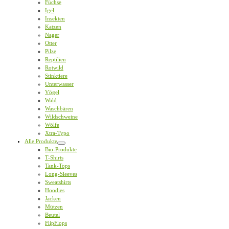
Füchse
Igel
Insekten
Katzen
Nager
Otter
Pilze
Reptilien
Rotwild
Stinktiere
Unterwasser
Vögel
Wald
Waschbären
Wildschweine
Wölfe
Xtra-Typo
Alle Produkte
Bio-Produkte
T-Shirts
Tank-Tops
Long-Sleeves
Sweatshirts
Hoodies
Jacken
Mützen
Beutel
FlipFlops