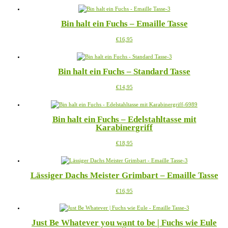
Bin halt ein Fuchs – Emaille Tasse
Dieses
€
16,95
Produkt
weist
mehrere
Bin halt ein Fuchs – Standard Tasse
Varianten
auf.
Dieses
€
14,95
Die
Produkt
Optionen
weist
können
mehrere
auf
Bin halt ein Fuchs – Edelstahltasse mit
Varianten
der
Karabinergriff
auf.
Produktseite
Die
gewählt
Dieses
€
18,95
Optionen
werden
Produkt
können
weist
auf
mehrere
der
Lässiger Dachs Meister Grimbart – Emaille Tasse
Varianten
Produktseite
auf.
gewählt
Dieses
€
16,95
Die
werden
Produkt
Optionen
weist
können
mehrere
auf
Just Be Whatever you want to be | Fuchs wie Eule
Varianten
der