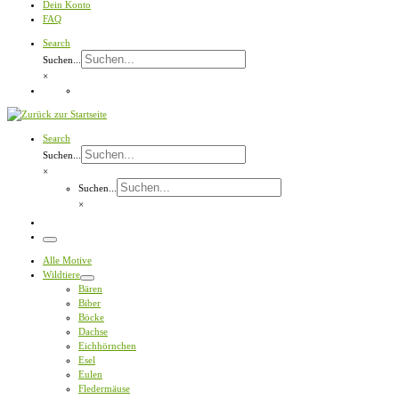
Dein Konto
FAQ
Search
Suchen...
×
Search
Suchen...
×
Suchen...
×
Menü
Alle Motive
Wildtiere
Bären
Biber
Böcke
Dachse
Eichhörnchen
Esel
Eulen
Fledermäuse