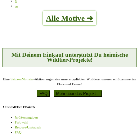
5
Optionen
werden
→
können
auf
Alle Motive ➜
der
Produktseite
gewählt
werden
Mit Deinem Einkauf unterstützt Du heimische
Wildtier-Projekte!
Eine
SkizzenMonster
-Aktion zugunsten unserer geliebten Wildtiere, unserer schützenswerten
Flora und Fauna!
ALLGEMEINE FRAGEN
Größenangaben
Farbwahl
Retoure/Umtausch
FAQ