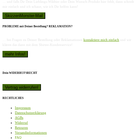
… und falls Dir Dein Lieblings-Wildtier oder Dein Wunsch-Produkt hier fehlt, dann schreib
mir einfach und ich schaue, wie ich Dir helfen kann!
PROBLEME mit Deiner Bestellung? REKLAMATION?
… bei Fragen zu Deiner Bestellung oder Reklamationen
kontaktiere mich einfach
und wir
klären das dann mit dem Shirtee-Kundenservice!
Dein WIDERRUFSRECHT
RECHTLICHES
Impressum
Datenschutzerklärung
AGBs
Widerruf
Retouren
Versandinformationen
FAQ