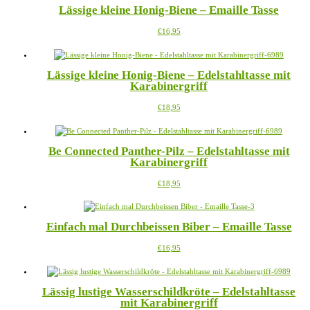
auf
Lässige kleine Honig-Biene – Emaille Tasse
Varianten
der
auf.
Produktseite
Dieses
€
16,95
Die
gewählt
Produkt
Optionen
werden
weist
können
mehrere
auf
Lässige kleine Honig-Biene – Edelstahltasse mit
Varianten
der
Karabinergriff
auf.
Produktseite
Die
gewählt
Dieses
€
18,95
Optionen
werden
Produkt
können
weist
auf
mehrere
der
Be Connected Panther-Pilz – Edelstahltasse mit
Varianten
Produktseite
Karabinergriff
auf.
gewählt
Die
werden
Dieses
€
18,95
Optionen
Produkt
können
weist
auf
mehrere
der
Einfach mal Durchbeissen Biber – Emaille Tasse
Varianten
Produktseite
auf.
gewählt
Dieses
€
16,95
Die
werden
Produkt
Optionen
weist
können
mehrere
auf
Lässig lustige Wasserschildkröte – Edelstahltasse
Varianten
der
mit Karabinergriff
auf.
Produktseite