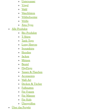
Unterwasser
Vögel
Wald
Waschbären
Wildschweine
Wölfe
Xtra-Typo
Alle Produkte
Bio-Produkte
T-Shirts
Tank-Tops
Long-Sleeves
Sweatshirts
Hoodies
Jacken
Mützen
Beutel
FlipFlops
Tassen & Flaschen
Accessoires
Wall-Art
Decken & Tücher
Fußmatten
Für Frauen
Für Männer
Für Kids
Übergrößen
Über das Projekt