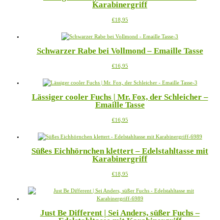
Karabinergriff
auf.
werden
Die
Dieses
€
18,95
Optionen
Produkt
können
weist
auf
mehrere
der
Schwarzer Rabe bei Vollmond – Emaille Tasse
Varianten
Produktseite
auf.
gewählt
Dieses
€
16,95
Die
werden
Produkt
Optionen
weist
können
mehrere
auf
Lässiger cooler Fuchs | Mr. Fox, der Schleicher –
Varianten
der
Emaille Tasse
auf.
Produktseite
Die
gewählt
Dieses
€
16,95
Optionen
werden
Produkt
können
weist
auf
mehrere
der
Süßes Eichhörnchen klettert – Edelstahltasse mit
Varianten
Produktseite
Karabinergriff
auf.
gewählt
Die
werden
Dieses
€
18,95
Optionen
Produkt
können
weist
auf
mehrere
der
Varianten
Produktseite
Just Be Different | Sei Anders, süßer Fuchs –
auf.
gewählt