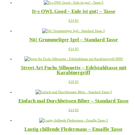
weist
auf
mehrere
der
It-s OWL Good – Eule ist gut! – Tasse
Varianten
Produktseite
auf.
gewählt
Dieses
€
14,95
Die
werden
Produkt
Optionen
weist
können
mehrere
auf
Nö! Grummeliger Igel – Standard Tasse
Varianten
der
auf.
Produktseite
Dieses
€
14,95
Die
gewählt
Produkt
Optionen
werden
weist
können
mehrere
auf
Street Art Fuchs Silhouette – Edelstahltasse mit
Varianten
der
Karabinergriff
auf.
Produktseite
Die
gewählt
Dieses
€
18,95
Optionen
werden
Produkt
können
weist
auf
mehrere
der
Einfach mal Durchbeissen Biber – Standard Tasse
Varianten
Produktseite
auf.
gewählt
Dieses
€
14,95
Die
werden
Produkt
Optionen
weist
können
mehrere
auf
Lustig chillende Fledermaus – Emaille Tasse
Varianten
der
auf.
Produktseite