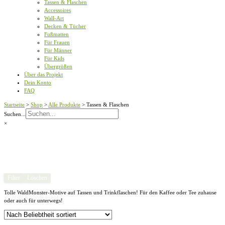
Tassen & Flaschen
Accessoires
Wall-Art
Decken & Tücher
Fußmatten
Für Frauen
Für Männer
Für Kids
Übergrößen
Über das Projekt
Dein Konto
FAQ
Startseite
>
Shop
>
Alle Produkte
>
Tassen & Flaschen
Suchen...
×
Filter
Löschen
Tolle WaldMonster-Motive auf Tassen und Trinkflaschen! Für den Kaffee oder Tee zuhause
oder auch für unterwegs!