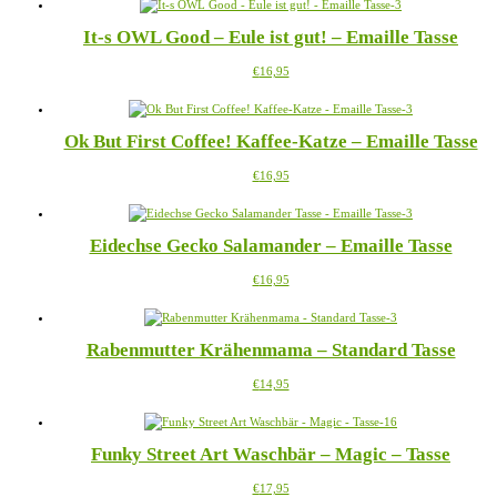
weist
auf
mehrere
der
It-s OWL Good – Eule ist gut! – Emaille Tasse
Varianten
Produktseite
auf.
gewählt
Dieses
€
16,95
Die
werden
Produkt
Optionen
weist
können
mehrere
auf
Ok But First Coffee! Kaffee-Katze – Emaille Tasse
Varianten
der
auf.
Produktseite
Dieses
€
16,95
Die
gewählt
Produkt
Optionen
werden
weist
können
mehrere
auf
Eidechse Gecko Salamander – Emaille Tasse
Varianten
der
auf.
Produktseite
Dieses
€
16,95
Die
gewählt
Produkt
Optionen
werden
weist
können
mehrere
auf
Rabenmutter Krähenmama – Standard Tasse
Varianten
der
auf.
Produktseite
Dieses
€
14,95
Die
gewählt
Produkt
Optionen
werden
weist
können
mehrere
auf
Funky Street Art Waschbär – Magic – Tasse
Varianten
der
auf.
Produktseite
Dieses
€
17,95
Die
gewählt