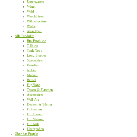
Unterwasser
Vögel
Wald
Waschbären
Wildschweine
Wölfe
Xtra-Typo
Alle Produkte
Bio-Produkte
T-Shirts
Tank-Tops
Long-Sleeves
Sweatshirts
Hoodies
Jacken
Mützen
Beutel
FlipFlops
Tassen & Flaschen
Accessoires
Wall-Art
Decken & Tücher
Fußmatten
Für Frauen
Für Männer
Für Kids
Übergrößen
Über das Projekt