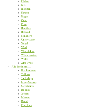
Füchse
Igel
Insekten
Katzen
Nager
Otter
Pilze
Reptilien
Rotwild
Stinktiere
Unterwasser
Vögel
Wald
Waschbären
Wildschweine
Wölfe
Xtra-Typo
Alle Produkte
Bio-Produkte
T-Shirts
Tank-Tops
Long-Sleeves
Sweatshirts
Hoodies
Jacken
Mützen
Beutel
FlipFlops