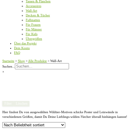
Tassen & Flaschen
Accessoires
Wall-Art
Decken & Tücher
Fußmatten
Für Frauen
Für Männer
Für Kids
Übergrößen
Über das Projekt
Dein Konto
FAQ
Startseite
>
Shop
>
Alle Produkte
>
Wall-Art
Suchen...
×
Filter
Löschen
Hier findest Du von ausgewählten Wildtier-Motiven schicke Poster und Leinwände in
verschiedenen Größen, damit Du Deine Lieblings-wilden-Viecher überall hinhängen kannst!