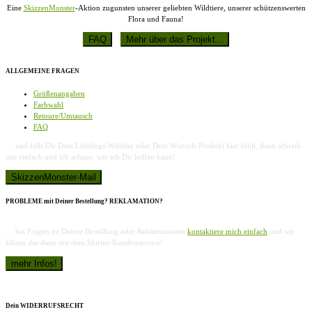
Eine
SkizzenMonster
-Aktion zugunsten unserer geliebten Wildtiere, unserer schützenswerten
Flora und Fauna!
ALLGEMEINE FRAGEN
Größenangaben
Farbwahl
Retoure/Umtausch
FAQ
… und falls Dir Dein Lieblings-Wildtier oder Dein Wunsch-Produkt hier fehlt, dann schreib
mir einfach und ich schaue, wie ich Dir helfen kann!
PROBLEME mit Deiner Bestellung? REKLAMATION?
… bei Fragen zu Deiner Bestellung oder Reklamationen
kontaktiere mich einfach
und wir
klären das dann mit dem Shirtee-Kundenservice!
Dein WIDERRUFSRECHT