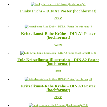
Funky Fuchs – DIN A3 Poster (hochformat)
Dieses
€
15,95
Produkt
weist
mehrere
Kritzelkunst-Rabe Krähe – DIN A1 Poster
Varianten
(hochformat)
auf.
Die
Dieses
€
25,95
Optionen
Produkt
können
weist
auf
mehrere
der
Eule Kritzelkunst Illustration – DIN A2 Poster
Varianten
Produktseite
(hochformat)
auf.
gewählt
Die
werden
Dieses
€
19,95
Optionen
Produkt
können
weist
auf
mehrere
der
Kritzelkunst-Rabe Krähe – DIN A3 Poster
Varianten
Produktseite
(hochformat)
auf.
gewählt
Die
werden
Dieses
€
15,95
Optionen
Produkt
können
weist
auf