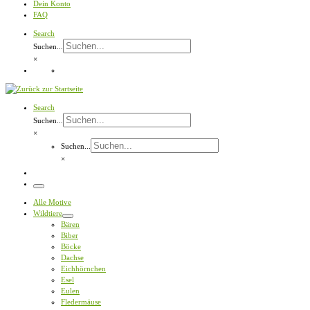
Dein Konto
FAQ
Search
Suchen...
×
Search
Suchen...
×
Suchen...
×
Menü
Alle Motive
Wildtiere
Bären
Biber
Böcke
Dachse
Eichhörnchen
Esel
Eulen
Fledermäuse