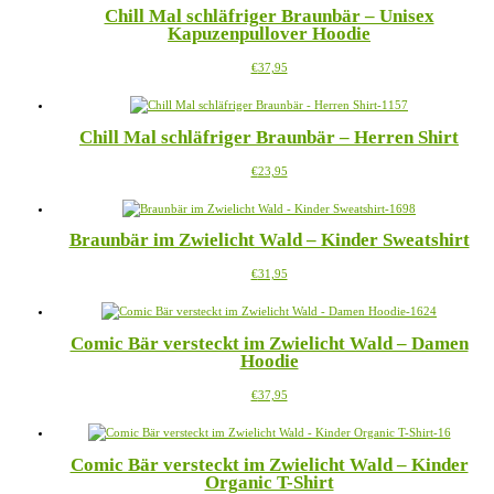
der
Chill Mal schläfriger Braunbär – Unisex
Varianten
Produktseite
Kapuzenpullover Hoodie
auf.
gewählt
Die
werden
Dieses
€
37,95
Optionen
Produkt
können
weist
auf
mehrere
der
Chill Mal schläfriger Braunbär – Herren Shirt
Varianten
Produktseite
auf.
gewählt
Dieses
€
23,95
Die
werden
Produkt
Optionen
weist
können
mehrere
auf
Braunbär im Zwielicht Wald – Kinder Sweatshirt
Varianten
der
auf.
Produktseite
Dieses
€
31,95
Die
gewählt
Produkt
Optionen
werden
weist
können
mehrere
auf
Comic Bär versteckt im Zwielicht Wald – Damen
Varianten
der
Hoodie
auf.
Produktseite
Die
gewählt
Dieses
€
37,95
Optionen
werden
Produkt
können
weist
auf
mehrere
der
Comic Bär versteckt im Zwielicht Wald – Kinder
Varianten
Produktseite
Organic T-Shirt
auf.
gewählt