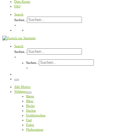
Dein Konto
FAQ
Search
Suchen...
×
Search
Suchen...
×
Suchen...
×
Menü
Alle Motive
Wildtiere
Bären
Biber
Böcke
Dachse
Eichhörnchen
Esel
Eulen
Fledermäuse