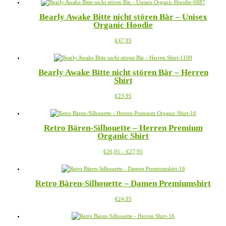
weist
auf
mehrere
der
Bearly Awake Bitte nicht stören Bär – Unisex
Varianten
Produktseite
Organic Hoodie
auf.
gewählt
Die
werden
Dieses
€
47,95
Optionen
Produkt
können
weist
auf
mehrere
der
Bearly Awake Bitte nicht stören Bär – Herren
Varianten
Produktseite
Shirt
auf.
gewählt
Die
werden
Dieses
€
23,95
Optionen
Produkt
können
weist
auf
mehrere
der
Retro Bären-Silhouette – Herren Premium
Varianten
Produktseite
Organic Shirt
auf.
gewählt
Die
werden
Preisspanne:
Dieses
€
26,95
–
€
27,95
Optionen
€26,95
Produkt
können
bis
weist
auf
€27,95
mehrere
der
Retro Bären-Silhouette – Damen Premiumshirt
Varianten
Produktseite
auf.
gewählt
Dieses
€
24,95
Die
werden
Produkt
Optionen
weist
können
mehrere
auf