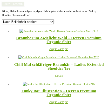
Filter
Löschen
Bären, Deine brummeligen tapsigen Lieblingstiere hier als schicke Motive auf Shirts,
Hoodies, Tassen und Co!
Braunbär im Zwielicht Wald – Herren Premium
Organic Shirt
Preisspanne:
Dieses
€
26,95
–
€
27,95
€26,95
Produkt
bis
weist
€27,95
mehrere
Chill Mal schläfriger Braunbär – Ladies Extended
Varianten
Shoulder Tee
auf.
Die
Dieses
€
24,95
Optionen
Produkt
können
weist
auf
mehrere
der
Funky Bär Illustration – Herren Premium
Varianten
Produktseite
Organic Shirt
auf.
gewählt
Die
werden
Preisspanne:
Dieses
€
26,95
–
€
27,95
Optionen
€26,95
Produkt
können