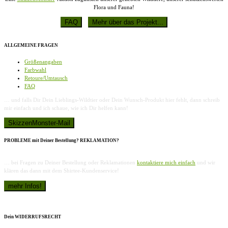
Flora und Fauna!
ALLGEMEINE FRAGEN
Größenangaben
Farbwahl
Retoure/Umtausch
FAQ
… und falls Dir Dein Lieblings-Wildtier oder Dein Wunsch-Produkt hier fehlt, dann schreib
mir einfach und ich schaue, wie ich Dir helfen kann!
PROBLEME mit Deiner Bestellung? REKLAMATION?
… bei Fragen zu Deiner Bestellung oder Reklamationen
kontaktiere mich einfach
und wir
klären das dann mit dem Shirtee-Kundenservice!
Dein WIDERRUFSRECHT