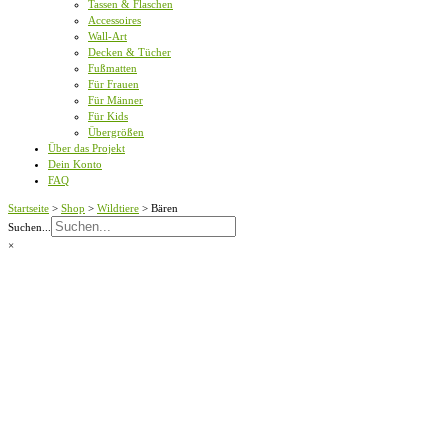
Tassen & Flaschen
Accessoires
Wall-Art
Decken & Tücher
Fußmatten
Für Frauen
Für Männer
Für Kids
Übergrößen
Über das Projekt
Dein Konto
FAQ
Startseite
>
Shop
>
Wildtiere
>
Bären
Suchen...
×