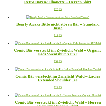
Retro Bären-Silhouette – Herren Shirt
Varianten
der
auf.
Produktseite
Dieses
€
23,95
Die
gewählt
Produkt
Optionen
werden
weist
können
mehrere
auf
Bearly Awake Bitte nicht stören Bär – Standard
Varianten
der
Tasse
auf.
Produktseite
Die
gewählt
Dieses
€
14,95
Optionen
werden
Produkt
können
weist
auf
mehrere
der
Comic Bär versteckt im Zwielicht Wald – Organic
Varianten
Produktseite
Kids Sweatshirt ST/ST
auf.
gewählt
Die
werden
Dieses
€
34,95
Optionen
Produkt
können
weist
auf
mehrere
der
Comic Bär versteckt im Zwielicht Wald – Ladies
Varianten
Produktseite
Extended Shoulder Tee
auf.
gewählt
Die
werden
Dieses
€
24,95
Optionen
Produkt
können
weist
auf
mehrere
der
Comic Bär versteckt im Zwielicht Wald – Herren
Varianten
Produktseite
auf.