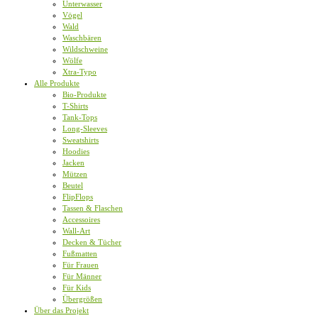
Unterwasser
Vögel
Wald
Waschbären
Wildschweine
Wölfe
Xtra-Typo
Alle Produkte
Bio-Produkte
T-Shirts
Tank-Tops
Long-Sleeves
Sweatshirts
Hoodies
Jacken
Mützen
Beutel
FlipFlops
Tassen & Flaschen
Accessoires
Wall-Art
Decken & Tücher
Fußmatten
Für Frauen
Für Männer
Für Kids
Übergrößen
Über das Projekt