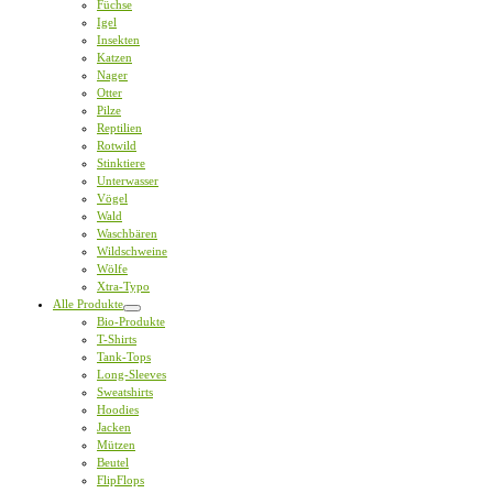
Füchse
Igel
Insekten
Katzen
Nager
Otter
Pilze
Reptilien
Rotwild
Stinktiere
Unterwasser
Vögel
Wald
Waschbären
Wildschweine
Wölfe
Xtra-Typo
Alle Produkte
Bio-Produkte
T-Shirts
Tank-Tops
Long-Sleeves
Sweatshirts
Hoodies
Jacken
Mützen
Beutel
FlipFlops