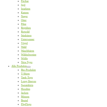
Füchse
Igel
Insekten
Katzen
Nager
Otter
Pilze
Reptilien
Rotwild
Stinktiere
Unterwasser
Vögel
Wald
Waschbären
Wildschweine
Wölfe
Xtra-Typo
Alle Produkte
Bio-Produkte
T-Shirts
Tank-Tops
Long-Sleeves
Sweatshirts
Hoodies
Jacken
Mützen
Beutel
FlipFlops