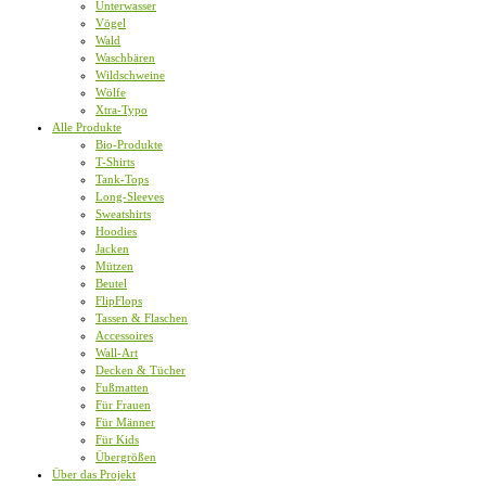
Unterwasser
Vögel
Wald
Waschbären
Wildschweine
Wölfe
Xtra-Typo
Alle Produkte
Bio-Produkte
T-Shirts
Tank-Tops
Long-Sleeves
Sweatshirts
Hoodies
Jacken
Mützen
Beutel
FlipFlops
Tassen & Flaschen
Accessoires
Wall-Art
Decken & Tücher
Fußmatten
Für Frauen
Für Männer
Für Kids
Übergrößen
Über das Projekt