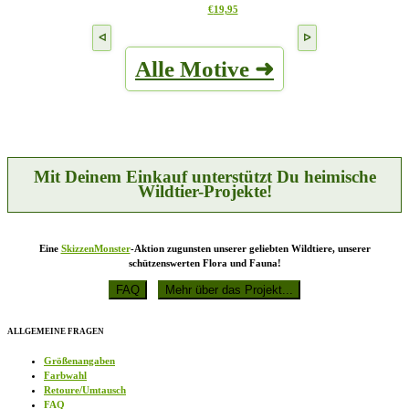
Dieses
€
19,95
Optionen
Produkt
können
weist
auf
mehrere
der
Alle Motive ➜
Varianten
Produktseite
auf.
gewählt
Die
werden
Optionen
können
auf
der
Produktseite
Mit Deinem Einkauf unterstützt Du heimische
gewählt
Wildtier-Projekte!
werden
Eine
SkizzenMonster
-Aktion zugunsten unserer geliebten Wildtiere, unserer
schützenswerten Flora und Fauna!
ALLGEMEINE FRAGEN
Größenangaben
Farbwahl
Retoure/Umtausch
FAQ