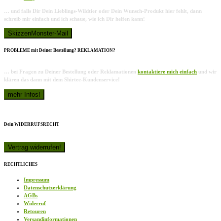
… und falls Dir Dein Lieblings-Wildtier oder Dein Wunsch-Produkt hier fehlt, dann
schreib mir einfach und ich schaue, wie ich Dir helfen kann!
PROBLEME mit Deiner Bestellung? REKLAMATION?
… bei Fragen zu Deiner Bestellung oder Reklamationen
kontaktiere mich einfach
und wir
klären das dann mit dem Shirtee-Kundenservice!
Dein WIDERRUFSRECHT
RECHTLICHES
Impressum
Datenschutzerklärung
AGBs
Widerruf
Retouren
Versandinformationen