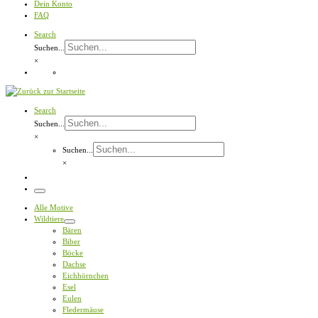
Dein Konto
FAQ
Search
Suchen...
×
Search
Suchen...
×
Suchen...
×
Menü
Alle Motive
Wildtiere
Bären
Biber
Böcke
Dachse
Eichhörnchen
Esel
Eulen
Fledermäuse