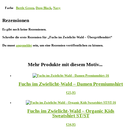
Farbe
Bottle Green
,
Deep Black
,
Navy
Rezensionen
Es gibt noch keine Rezensionen.
Schreibe die erste Rezension für „Fuchs im Zwielicht-Wald – Übergrößenshirt“
Du musst
angemeldet
sein, um eine Rezension veröffentlichen zu können.
Mehr Produkte mit diesem Motiv...
Fuchs im Zwielicht-Wald – Damen Premiumshirt
Dieses
€
25,95
Produkt
weist
mehrere
Fuchs im Zwielicht-Wald – Organic Kids
Varianten
Sweatshirt ST/ST
auf.
Die
Dieses
€
34,95
Optionen
Produkt
können