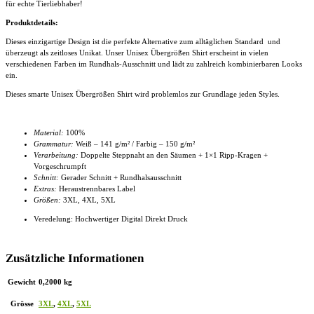
für echte Tierliebhaber!
Produktdetails:
Dieses einzigartige Design ist die perfekte Alternative zum alltäglichen Standard und
überzeugt als zeitloses Unikat. Unser
Unisex Übergrößen Shirt
erscheint in vielen
verschiedenen Farben im Rundhals-Ausschnitt und lädt zu zahlreich kombinierbaren Looks
ein.
Dieses smarte
Unisex Übergrößen Shirt
wird problemlos zur Grundlage jeden Styles.
Material:
100%
Grammatur:
Weiß – 141 g/m² / Farbig – 150 g/m²
Verarbeitung:
Doppelte Steppnaht an den Säumen + 1×1 Ripp-Kragen +
Vorgeschrumpft
Schnitt:
Gerader Schnitt + Rundhalsausschnitt
Extras:
Heraustrennbares Label
Größen:
3XL, 4XL
, 5XL
Veredelung: Hochwertiger Digital Direkt Druck
Zusätzliche Informationen
Gewicht
0,2000 kg
Grösse
3XL
,
4XL
,
5XL