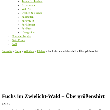
Tassen & Flaschen
Accessoires
Wall-Art
Decken & Tücher
Fußmatten
Für Frauen
Für Männer
Für Kids
Übergrößen
Über das Projekt
Dein Konto
FAQ
Startseite
>
Shop
>
Wildtiere
>
Füchse
>
Fuchs im Zwielicht-Wald – Übergrößenshirt
Fuchs im Zwielicht-Wald – Übergrößenshirt
€
26,95