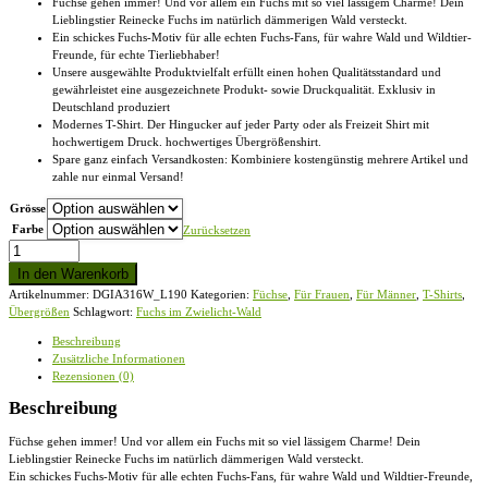
Füchse gehen immer! Und vor allem ein Fuchs mit so viel lässigem Charme! Dein
Lieblingstier Reinecke Fuchs im natürlich dämmerigen Wald versteckt.
Ein schickes Fuchs-Motiv für alle echten Fuchs-Fans, für wahre Wald und Wildtier-
Freunde, für echte Tierliebhaber!
Unsere ausgewählte Produktvielfalt erfüllt einen hohen Qualitätsstandard und
gewährleistet eine ausgezeichnete Produkt- sowie Druckqualität. Exklusiv in
Deutschland produziert
Modernes T-Shirt. Der Hingucker auf jeder Party oder als Freizeit Shirt mit
hochwertigem Druck. hochwertiges Übergrößenshirt.
Spare ganz einfach Versandkosten: Kombiniere kostengünstig mehrere Artikel und
zahle nur einmal Versand!
Grösse
Farbe
Zurücksetzen
Fuchs
im
In den Warenkorb
Zwielicht-
Artikelnummer:
DGIA316W_L190
Kategorien:
Füchse
,
Für Frauen
,
Für Männer
,
T-Shirts
,
Wald
Übergrößen
Schlagwort:
Fuchs im Zwielicht-Wald
-
Übergrößenshirt
Beschreibung
Menge
Zusätzliche Informationen
Rezensionen (0)
Beschreibung
Füchse gehen immer! Und vor allem ein Fuchs mit so viel lässigem Charme! Dein
Lieblingstier Reinecke Fuchs im natürlich dämmerigen Wald versteckt.
Ein schickes Fuchs-Motiv für alle echten Fuchs-Fans, für wahre Wald und Wildtier-Freunde,