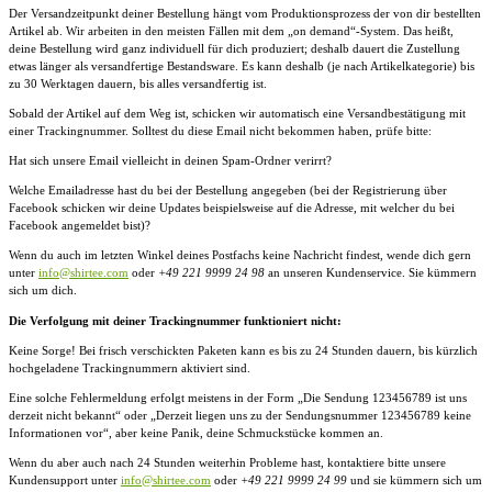
Der Versandzeitpunkt deiner Bestellung hängt vom Produktionsprozess der von dir bestellten
Artikel ab. Wir arbeiten in den meisten Fällen mit dem „on demand“-System. Das heißt,
deine Bestellung wird ganz individuell für dich produziert; deshalb dauert die Zustellung
etwas länger als versandfertige Bestandsware. Es kann deshalb (je nach Artikelkategorie) bis
zu 30 Werktagen dauern, bis alles versandfertig ist.
Sobald der Artikel auf dem Weg ist, schicken wir automatisch eine Versandbestätigung mit
einer Trackingnummer. Solltest du diese Email nicht bekommen haben, prüfe bitte:
Hat sich unsere Email vielleicht in deinen Spam-Ordner verirrt?
Welche Emailadresse hast du bei der Bestellung angegeben (bei der Registrierung über
Facebook schicken wir deine Updates beispielsweise auf die Adresse, mit welcher du bei
Facebook angemeldet bist)?
Wenn du auch im letzten Winkel deines Postfachs keine Nachricht findest, wende dich gern
unter
info@shirtee.com
oder
+49 221 9999 24 98
an unseren Kundenservice. Sie kümmern
sich um dich.
Die Verfolgung mit deiner Trackingnummer fu
nktioniert nicht:
Keine Sorge! Bei frisch verschickten Paketen kann es bis zu 24 Stunden dauern, bis kürzlich
hochgeladene Trackingnummern aktiviert sind.
Eine solche Fehlermeldung erfolgt meistens in der Form „Die Sendung 123456789 ist uns
derzeit nicht bekannt“ oder „Derzeit liegen uns zu der Sendungsnummer 123456789 keine
Informationen vor“, aber keine Panik, deine Schmuckstücke kommen an.
Wenn du aber auch nach 24 Stunden weiterhin Probleme hast, kontaktiere bitte unsere
Kundensupport unter
info@shirtee.com
oder
+49 221 9999 24 99
und sie kümmern sich um