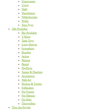
Unterwasser
Vögel
Wald
Waschbären
Wildschweine
Wölfe
Xtra-Typo
Alle Produkte
Bio-Produkte
T-Shirts
Tank-Tops
Long-Sleeves
Sweatshirts
Hoodies
Jacken
Mützen
Beutel
FlipFlops
Tassen & Flaschen
Accessoires
Wall-Art
Decken & Tücher
Fußmatten
Für Frauen
Für Männer
Für Kids
Übergrößen
Über das Projekt