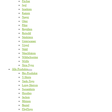
Füchse
Igel
Insekten
Katzen
Nager
Otter
Pilze
Reptilien
Rotwild
Stinktiere
Unterwasser
Vögel
Wald
Waschbären
Wildschweine
Wölfe
Xtra-Typo
Alle Produkte
Bio-Produkte
T-Shirts
Tank-Tops
Long-Sleeves
Sweatshirts
Hoodies
Jacken
Mützen
Beutel
FlipFlops