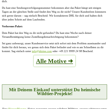
dich.
Du hast eine Sendungsverfolgungsnummer bekommen aber das Paket hängt seit einigen
Tagen an der gleichen Stelle und findet den Weg zu dir nicht? Unsere Kundenfeen kümmern
sich gerne darum – sag einfach Bescheid. Wir kontaktieren DHL für dich und halten dich
über jeden Schritt auf dem Laufenden.
Verlorenes Paket:
Dein Paket hat den Weg zu dir nicht gefunden? Du hast eine Woche nach deiner
Versandbestätigung keine Zustellungsbenachrichtigung bekommen?
Sei ganz unbesorgt, unser Kundenservice setzt sich sofort mit dem Problem auseinander und
findet für dich heraus, wo genau sich dein Paket befindet und wie es am Schnellsten zu dir
kommt. Sag einfach unter
info@shirtee.com
oder
+49 221 9999 24 98
Bescheid.
Alle Motive ➜
Mit Deinem Einkauf unterstützt Du heimische
Wildtier-Projekte!
Eine
SkizzenMonster
-Aktion zugunsten unserer geliebten Wildtiere, unserer schützenswerten