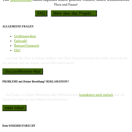
Flora und Fauna!
ALLGEMEINE FRAGEN
Größenangaben
Farbwahl
Retoure/Umtausch
FAQ
… und falls Dir Dein Lieblings-Wildtier oder Dein Wunsch-Produkt hier fehlt, dann schreib
mir einfach und ich schaue, wie ich Dir helfen kann!
PROBLEME mit Deiner Bestellung? REKLAMATION?
… bei Fragen zu Deiner Bestellung oder Reklamationen
kontaktiere mich einfach
und wir
klären das dann mit dem Shirtee-Kundenservice!
Dein WIDERRUFSRECHT