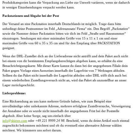
Produktkategorien kann die Verpackung aus Liebe zur Umwelt variieren, wenn sie dadurch
in weniger Einzelsendungen verpackt werden kann.
Packstationen und Abgabe bei der Post
Der Versand an eine Packstation innerhalb Deutschlands ist möglich. Trage dazu bitte
unbedingt deine Postnummer im Feld „Adresszusatz/ Firma“ ein. Den Begriff „Packstation“
sowie die Nummer deiner Packstation bitten wir dich im Feld „Straße und Hausnummer“
einzutragen. Sendungen mit einer minimalen Größe von 15 x 11 x 1 cm und einer
maximalen Größe von 60 x 35 x 35 cm sind für den Empfang über PACKSTATION
geeignet.
Wenn der DHL-Zusteller dich an der Lieferadresse nicht antrifft und dein Paket auch nicht
bei einem von dir bestimmten Empfangsberechtigen abgeben kann, so erhältst du eine
Benachrichtigungskarte. Mit dieser Karte kannst du dann bei der angegebenen Filiale dein
Paket gegen Vorlage eines Ausweises innerhalb der Lagerfrist von 7 Werktagen abholen.
Solltest du das Paket nicht innerhalb der Lagerfrist abholen oder DHL trifft dich auch bei
einem wiederholten Zustellungsversuch nicht an, wird das Paket als unzustellbar an unser
Lager zurückgeschickt.
Lieferprobleme:
Eine Rücksendung an uns kann mehrere Gründe haben, wie zum Beispiel eine
unvollständige oder unbekannte Adresse, mehrere erfolglose Zustellversuche, Verweigerung
der Annahme oder es wurde nicht innerhalb der angegebenen Frist bei der Poststelle
abgeholt. Aber keine Sorge, sag uns einfach über
info@shirtee.com
oder
+49 221 9999 24 98.
Bescheid, wenn du deine Artikel noch einmal
zugeschickt bekommen möchtest und ob du eventuell eine alternative Adresse wählen
möchtest. Wir kümmern uns sofort darum.