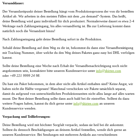
Versanddauer:
Der Versandzeitpunkt deiner Bestellung hängt vom Produktionsprozess der von dir bestellten
Artikel ab. Wir arbeiten in den meisten Fällen mit dem „on demand“-System. Das heißt,
deine Bestellung wird ganz individuell für dich produziert. Normalerweise dauert es etwa 2-4
Werktage nach Zahlungseingang, bis alles versandfertig ist. Bis zur Lieferung kommt dann
natürlich noch die Versandzeit hinzu!
Nach Zahlungseingang geht deine Bestellung sofort in die Produktion.
Sobald deine Bestellung auf dem Weg zu dir ist, bekommst du dann eine Versandbestätigung
mit Tracking Nummer, über welche du den Weg deines Paketes ganz easy bei DHL verfolgen
kannst.
Sollte deine Bestellung eine Woche nach Erhalt der Versandbenachrichtigung noch nicht
angekommen sein, kontaktiere bitte unseren Kundenservice unter
info@shirtee.com
oder
+49 221 9999 24 98.
Du hast ein Paket bekommen, in dem aber nicht alle Artikel enthalten sind? Keine Angst, wir
haben nicht die Hälfte vergessen! Manchmal verschicken wir Pakete tatsächlich separat,
damit du aufgrund von unterschiedlichen Produktionszeiten nicht allzu lange auf alles warten
musst. Der Rest deiner Bestellung sollte dann auch bald bei dir eintreffen. Solltest du dazu
weitere Fragen haben, kannst du dich gerne unter
info@shirtee.com
an unseren
Kundenservice wenden.
Verpackung und Teillieferungen:
Deine Bestellung wird mit höchster Sorgfalt verpackt, sodass sie heil bei dir ankommt.
Solltest du dennoch Beschädigungen an deinem Artikel feststellen, wende dich gerne an
unseren Kundenservice. Bei Sendungen mit mehreren Artikeln aus verschiedenen