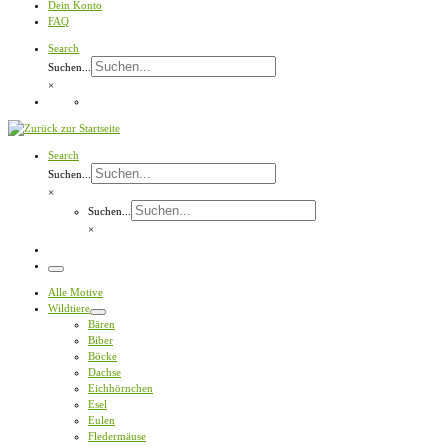
Dein Konto
FAQ
Search
Suchen...
×
Search
Suchen...
×
Suchen...
×
Menü
Alle Motive
Wildtiere
Bären
Biber
Böcke
Dachse
Eichhörnchen
Esel
Eulen
Fledermäuse