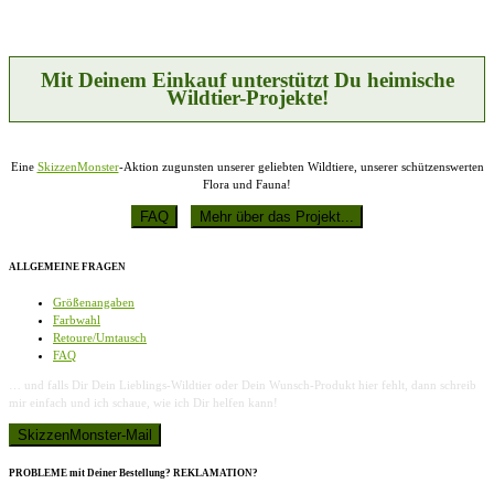
Mit Deinem Einkauf unterstützt Du heimische
Wildtier-Projekte!
Eine
SkizzenMonster
-Aktion zugunsten unserer geliebten Wildtiere, unserer schützenswerten
Flora und Fauna!
ALLGEMEINE FRAGEN
Größenangaben
Farbwahl
Retoure/Umtausch
FAQ
… und falls Dir Dein Lieblings-Wildtier oder Dein Wunsch-Produkt hier fehlt, dann schreib
mir einfach und ich schaue, wie ich Dir helfen kann!
PROBLEME mit Deiner Bestellung? REKLAMATION?