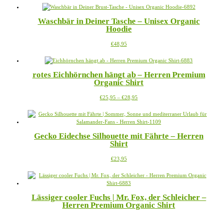
weist
auf
mehrere
der
Waschbär in Deiner Tasche – Unisex Organic
Varianten
Produktseite
Hoodie
auf.
gewählt
Die
werden
Dieses
€
48,95
Optionen
Produkt
können
weist
auf
mehrere
der
rotes Eichhörnchen hängt ab – Herren Premium
Varianten
Produktseite
Organic Shirt
auf.
gewählt
Die
werden
Preisspanne:
Dieses
€
25,95
–
€
28,95
Optionen
€25,95
Produkt
können
bis
weist
auf
€28,95
mehrere
der
Varianten
Produktseite
Gecko Eidechse Silhouette mit Fährte – Herren
auf.
gewählt
Shirt
Die
werden
Optionen
Dieses
€
23,95
können
Produkt
auf
weist
der
mehrere
Produktseite
Varianten
gewählt
Lässiger cooler Fuchs | Mr. Fox, der Schleicher –
auf.
werden
Herren Premium Organic Shirt
Die
Optionen