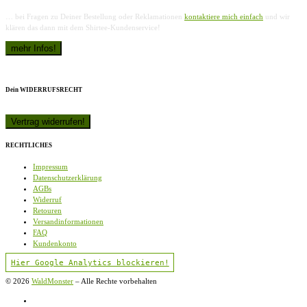
… bei Fragen zu Deiner Bestellung oder Reklamationen
kontaktiere mich einfach
und wir
klären das dann mit dem Shirtee-Kundenservice!
Dein WIDERRUFSRECHT
RECHTLICHES
Impressum
Datenschutzerklärung
AGBs
Widerruf
Retouren
Versandinformationen
FAQ
Kundenkonto
Hier Google Analytics blockieren!
© 2026
WaldMonster
–
Alle Rechte vorbehalten