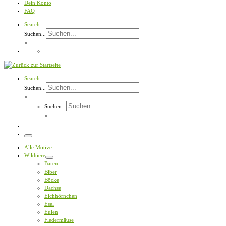
Dein Konto
FAQ
Search
Suchen...
×
Search
Suchen...
×
Suchen...
×
Menü
Alle Motive
Wildtiere
Bären
Biber
Böcke
Dachse
Eichhörnchen
Esel
Eulen
Fledermäuse