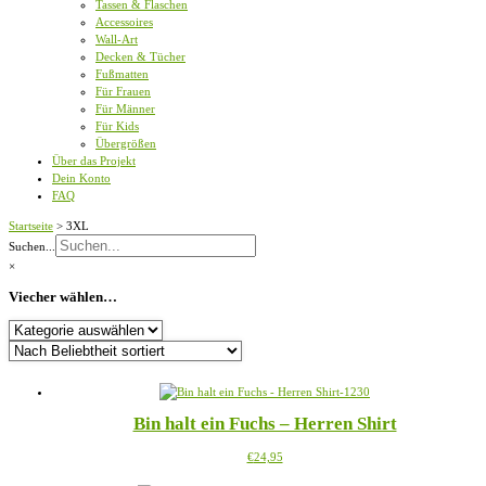
Tassen & Flaschen
Accessoires
Wall-Art
Decken & Tücher
Fußmatten
Für Frauen
Für Männer
Für Kids
Übergrößen
Über das Projekt
Dein Konto
FAQ
Startseite
>
3XL
Suchen...
×
Viecher wählen…
Viecher
wählen…
Bin halt ein Fuchs – Herren Shirt
Dieses
€
24,95
Produkt