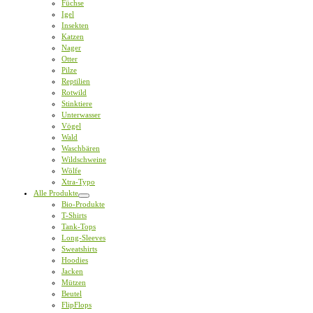
Füchse
Igel
Insekten
Katzen
Nager
Otter
Pilze
Reptilien
Rotwild
Stinktiere
Unterwasser
Vögel
Wald
Waschbären
Wildschweine
Wölfe
Xtra-Typo
Alle Produkte
Bio-Produkte
T-Shirts
Tank-Tops
Long-Sleeves
Sweatshirts
Hoodies
Jacken
Mützen
Beutel
FlipFlops