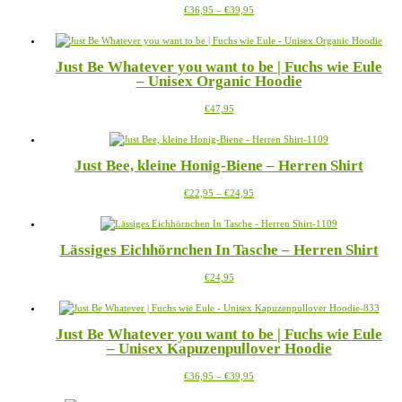
Preisspanne:
Dieses
€
36,95
–
€
39,95
Optionen
€36,95
Produkt
können
bis
weist
auf
€39,95
mehrere
der
Just Be Whatever you want to be | Fuchs wie Eule
Varianten
Produktseite
– Unisex Organic Hoodie
auf.
gewählt
Die
werden
Dieses
€
47,95
Optionen
Produkt
können
weist
auf
mehrere
der
Just Bee, kleine Honig-Biene – Herren Shirt
Varianten
Produktseite
auf.
gewählt
Preisspanne:
Dieses
€
22,95
–
€
24,95
Die
werden
€22,95
Produkt
Optionen
bis
weist
können
€24,95
mehrere
auf
Lässiges Eichhörnchen In Tasche – Herren Shirt
Varianten
der
auf.
Produktseite
Dieses
€
24,95
Die
gewählt
Produkt
Optionen
werden
weist
können
mehrere
auf
Just Be Whatever you want to be | Fuchs wie Eule
Varianten
der
– Unisex Kapuzenpullover Hoodie
auf.
Produktseite
Die
gewählt
Preisspanne:
Dieses
€
36,95
–
€
39,95
Optionen
werden
€36,95
Produkt
können