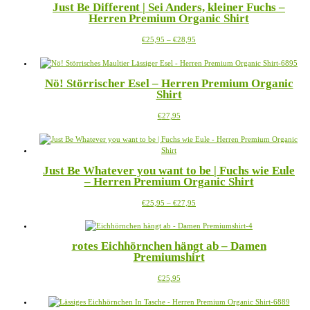
Just Be Different | Sei Anders, kleiner Fuchs –
auf.
gewählt
Herren Premium Organic Shirt
Die
werden
Optionen
Preisspanne:
Dieses
€
25,95
–
€
28,95
können
€25,95
Produkt
auf
bis
weist
der
€28,95
mehrere
Produktseite
Nö! Störrischer Esel – Herren Premium Organic
Varianten
gewählt
Shirt
auf.
werden
Die
Dieses
€
27,95
Optionen
Produkt
können
weist
auf
mehrere
der
Varianten
Produktseite
Just Be Whatever you want to be | Fuchs wie Eule
auf.
gewählt
– Herren Premium Organic Shirt
Die
werden
Optionen
Preisspanne:
Dieses
€
25,95
–
€
27,95
können
€25,95
Produkt
auf
bis
weist
der
€27,95
mehrere
Produktseite
rotes Eichhörnchen hängt ab – Damen
Varianten
gewählt
Premiumshirt
auf.
werden
Die
Dieses
€
25,95
Optionen
Produkt
können
weist
auf