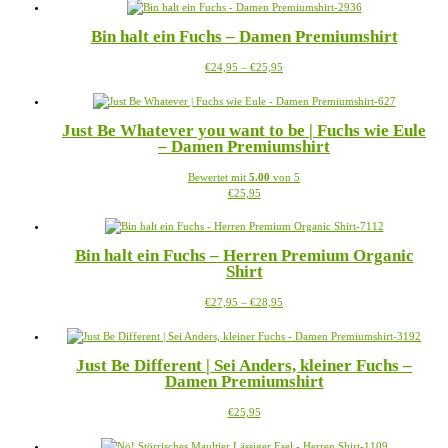
weist
mehrere
Bin halt ein Fuchs – Damen Premiumshirt
Varianten
auf.
Preisspanne:
Dieses
€
24,95
–
€
25,95
Die
€24,95
Produkt
Optionen
bis
weist
können
€25,95
mehrere
auf
Just Be Whatever you want to be | Fuchs wie Eule
Varianten
der
– Damen Premiumshirt
auf.
Produktseite
Die
gewählt
Bewertet mit
5.00
von 5
Optionen
werden
Dieses
€
25,95
können
Produkt
auf
weist
der
mehrere
Produktseite
Bin halt ein Fuchs – Herren Premium Organic
Varianten
gewählt
Shirt
auf.
werden
Die
Preisspanne:
Dieses
€
27,95
–
€
28,95
Optionen
€27,95
Produkt
können
bis
weist
auf
€28,95
mehrere
der
Just Be Different | Sei Anders, kleiner Fuchs –
Varianten
Produktseite
Damen Premiumshirt
auf.
gewählt
Die
werden
Dieses
€
25,95
Optionen
Produkt
können
weist
auf