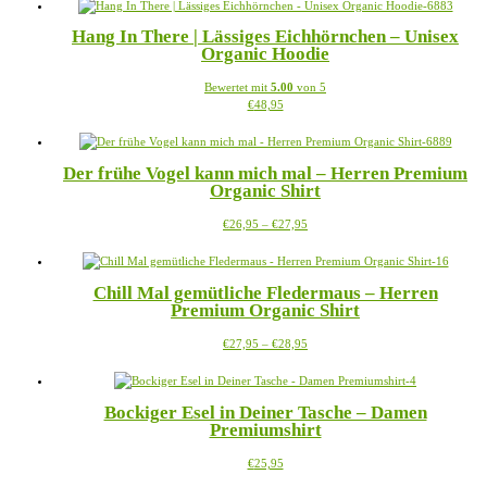
bis
weist
auf
€39,95
mehrere
der
Hang In There | Lässiges Eichhörnchen – Unisex
Varianten
Produktseite
Organic Hoodie
auf.
gewählt
Die
werden
Bewertet mit
5.00
von 5
Optionen
Dieses
€
48,95
können
Produkt
auf
weist
der
mehrere
Produktseite
Der frühe Vogel kann mich mal – Herren Premium
Varianten
gewählt
Organic Shirt
auf.
werden
Die
Preisspanne:
Dieses
€
26,95
–
€
27,95
Optionen
€26,95
Produkt
können
bis
weist
auf
€27,95
mehrere
der
Chill Mal gemütliche Fledermaus – Herren
Varianten
Produktseite
Premium Organic Shirt
auf.
gewählt
Die
werden
Preisspanne:
Dieses
€
27,95
–
€
28,95
Optionen
€27,95
Produkt
können
bis
weist
auf
€28,95
mehrere
der
Bockiger Esel in Deiner Tasche – Damen
Varianten
Produktseite
Premiumshirt
auf.
gewählt
Die
werden
Dieses
€
25,95
Optionen
Produkt
können