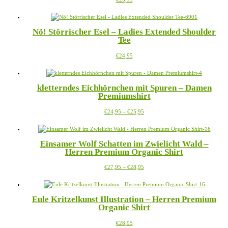
Die
werden
Produkt
Optionen
weist
können
mehrere
auf
Nö! Störrischer Esel – Ladies Extended Shoulder
Varianten
der
Tee
auf.
Produktseite
Die
gewählt
Dieses
€
24,95
Optionen
werden
Produkt
können
weist
auf
mehrere
der
kletterndes Eichhörnchen mit Spuren – Damen
Varianten
Produktseite
Premiumshirt
auf.
gewählt
Die
werden
Preisspanne:
Dieses
€
24,95
–
€
25,95
Optionen
€24,95
Produkt
können
bis
weist
auf
€25,95
mehrere
der
Einsamer Wolf Schatten im Zwielicht Wald –
Varianten
Produktseite
Herren Premium Organic Shirt
auf.
gewählt
Die
werden
Preisspanne:
Dieses
€
27,95
–
€
28,95
Optionen
€27,95
Produkt
können
bis
weist
auf
€28,95
mehrere
der
Eule Kritzelkunst Illustration – Herren Premium
Varianten
Produktseite
Organic Shirt
auf.
gewählt
Die
werden
Dieses
€
28,95
Optionen