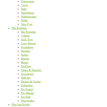
Unterwasser
Vögel
Wald
Waschbären
Wildschweine
Wölfe
Xtra-Typo
Alle Produkte
Bio-Produkte
T-Shirts
Tank-Tops
Long-Sleeves
Sweatshirts
Hoodies
Jacken
Mützen
Beutel
FlipFlops
Tassen & Flaschen
Accessoires
Wall-Art
Decken & Tücher
Fußmatten
Für Frauen
Für Männer
Für Kids
Übergrößen
Über das Projekt