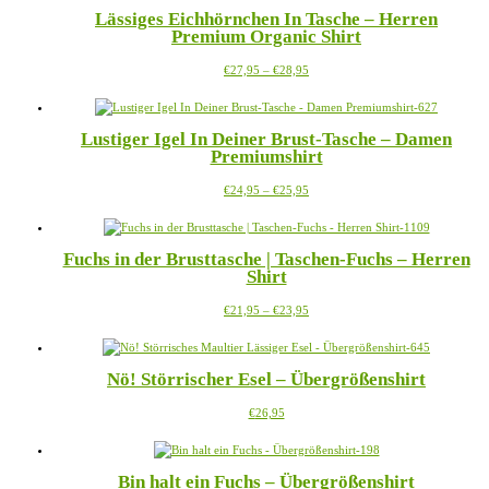
mehrere
der
Lässiges Eichhörnchen In Tasche – Herren
Varianten
Produktseite
Premium Organic Shirt
auf.
gewählt
Die
werden
Preisspanne:
Dieses
€
27,95
–
€
28,95
Optionen
€27,95
Produkt
können
bis
weist
auf
€28,95
mehrere
der
Lustiger Igel In Deiner Brust-Tasche – Damen
Varianten
Produktseite
Premiumshirt
auf.
gewählt
Die
werden
Preisspanne:
Dieses
€
24,95
–
€
25,95
Optionen
€24,95
Produkt
können
bis
weist
auf
€25,95
mehrere
der
Fuchs in der Brusttasche | Taschen-Fuchs – Herren
Varianten
Produktseite
Shirt
auf.
gewählt
Die
werden
Preisspanne:
Dieses
€
21,95
–
€
23,95
Optionen
€21,95
Produkt
können
bis
weist
auf
€23,95
mehrere
der
Nö! Störrischer Esel – Übergrößenshirt
Varianten
Produktseite
auf.
gewählt
Dieses
€
26,95
Die
werden
Produkt
Optionen
weist
können
mehrere
auf
Bin halt ein Fuchs – Übergrößenshirt
Varianten
der