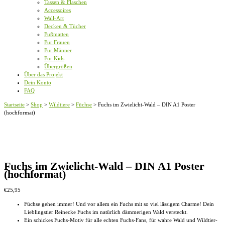
Tassen & Flaschen
Accessoires
Wall-Art
Decken & Tücher
Fußmatten
Für Frauen
Für Männer
Für Kids
Übergrößen
Über das Projekt
Dein Konto
FAQ
Startseite
>
Shop
>
Wildtiere
>
Füchse
>
Fuchs im Zwielicht-Wald – DIN A1 Poster
(hochformat)
Fuchs im Zwielicht-Wald – DIN A1 Poster
(hochformat)
€
25,95
Füchse gehen immer! Und vor allem ein Fuchs mit so viel lässigem Charme! Dein
Lieblingstier Reinecke Fuchs im natürlich dämmerigen Wald versteckt.
Ein schickes Fuchs-Motiv für alle echten Fuchs-Fans, für wahre Wald und Wildtier-