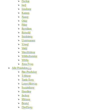
Füchse
Igel
Insekten
Katzen
Nager
Otter
Pilze
Reptilien
Rotwild
Stinktiere
Unterwasser
Vögel
Wald
Waschbären
Wildschweine
Wölfe
Xtra-Typo
Alle Produkte
Bio-Produkte
T-Shirts
Tank-Tops
Long-Sleeves
Sweatshirts
Hoodies
Jacken
Mützen
Beutel
FlipFlops