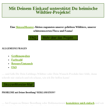
der
Produktseite
Mit Deinem Einkauf unterstützt Du heimische
gewählt
Wildtier-Projekte!
werden
Eine
SkizzenMonster
-Aktion zugunsten unserer geliebten Wildtiere, unserer
schützenswerten Flora und Fauna!
ALLGEMEINE FRAGEN
Größenangaben
Farbwahl
Retoure/Umtausch
FAQ
… und falls Dir Dein Lieblings-Wildtier oder Dein Wunsch-Produkt hier fehlt, dann
schreib mir einfach und ich schaue, wie ich Dir helfen kann!
PROBLEME mit Deiner Bestellung? REKLAMATION?
… bei Fragen zu Deiner Bestellung oder Reklamationen
kontaktiere mich einfach
und wir