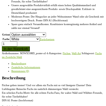
Freunde, für echte Tierliebhaber!
Unsere ausgewählte Produktvielfalt erfüllt einen hohen Qualitätsstandard und
gewährleistet eine ausgezeichnete Produkt- sowie Druckqualität. Exklusiv in
Deutschland produziert
Modernes Poster. Der Hingucker an jeder Wohnzimmer Wand oder als Geschenk mit
hochwertigem Druck. Poster DIN A1 (Hochformat)
Spare ganz einfach Versandkosten: Kombiniere kostengünstig mehrere Artikel und
zahle nur einmal Versand!
Grösse
Farbe
Zurücksetzen
Fuchs
im
In den Warenkorb
Zwielicht-
Artikelnummer:
M3WX5SRD_poster-a1-h
Kategorien:
Füchse
,
Wall-Art
Schlagwort:
Fuchs
Wald
im Zwielicht-Wald
-
DIN
Beschreibung
A1
Zusätzliche Informationen
Poster
Rezensionen (0)
(hochformat)
Menge
Beschreibung
Füchse gehen immer! Und vor allem ein Fuchs mit so viel lässigem Charme! Dein
Lieblingstier Reinecke Fuchs im natürlich dämmerigen Wald versteckt.
Ein schickes Fuchs-Motiv für alle echten Fuchs-Fans, für wahre Wald und Wildtier-Freunde,
für echte Tierliebhaber!
DIN A1 Poster (hochformat)