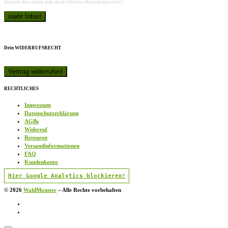
klären das dann mit dem Shirtee-Kundenservice!
Dein WIDERRUFSRECHT
RECHTLICHES
Impressum
Datenschutzerklärung
AGBs
Widerruf
Retouren
Versandinformationen
FAQ
Kundenkonto
Hier Google Analytics blockieren!
© 2026
WaldMonster
–
Alle Rechte vorbehalten