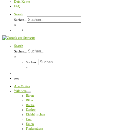
Dein Konto
FAQ
Search
Suchen...
×
Search
Suchen...
×
Suchen...
×
Menü
Alle Motive
Wildtiere
Bären
Biber
Böcke
Dachse
Eichhörnchen
Esel
Eulen
Fledermäuse