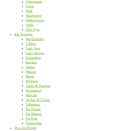
Unterwasser
Vögel
Wald
Waschbären
Wildschweine
Wölfe
Xtra-Typo
Alle Produkte
Bio-Produkte
T-Shirts
Tank-Tops
Long-Sleeves
Sweatshirts
Hoodies
Jacken
Mützen
Beutel
FlipFlops
Tassen & Flaschen
Accessoires
Wall-Art
Decken & Tücher
Fußmatten
Für Frauen
Für Männer
Für Kids
Übergrößen
Über das Projekt