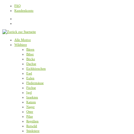
Zum
FAQ
Inhalt
Kundenkonto
springen
Alle Motive
Wildtiere
Bären
Biber
Böcke
Dachse
Eichhörnchen
Esel
Eulen
Fledermäuse
Füchse
Igel
Insekten
Katzen
Nager
Otter
Pilze
Reptilien
Rotwild
Stinktiere