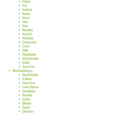
Füchse
Igel
Insekten
Katzen
Nager
Otter
Pilze
Reptilien
Rotwild
Stinktiere
Unterwasser
Vögel
Wald
Waschbären
Wildschweine
Wölfe
Xtra-Typo
Alle Produkte
Bio-Produkte
T-Shirts
Tank-Tops
Long-Sleeves
Sweatshirts
Hoodies
Jacken
Mützen
Beutel
FlipFlops