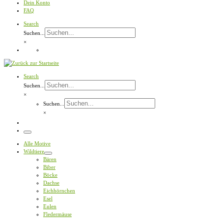
Dein Konto
FAQ
Search
Suchen...
×
Search
Suchen...
×
Suchen...
×
Menü
Alle Motive
Wildtiere
Bären
Biber
Böcke
Dachse
Eichhörnchen
Esel
Eulen
Fledermäuse