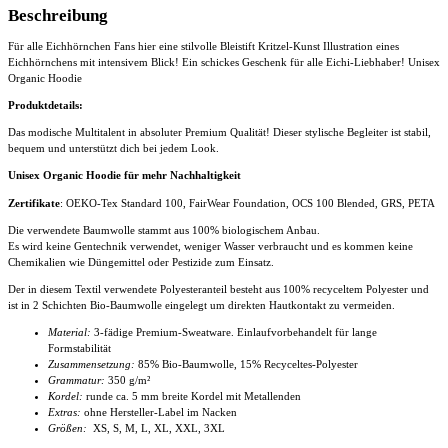
Beschreibung
Für alle Eichhörnchen Fans hier eine stilvolle Bleistift Kritzel-Kunst Illustration eines
Eichhörnchens mit intensivem Blick! Ein schickes Geschenk für alle Eichi-Liebhaber! Unisex
Organic Hoodie
Produktdetails:
Das modische Multitalent in absoluter Premium Qualität! Dieser stylische Begleiter ist stabil,
bequem und unterstützt dich bei jedem Look.
Unisex Organic Hoodie für mehr Nachhaltigkeit
Zertifikate
: OEKO-Tex Standard 100, FairWear Foundation, OCS 100 Blended, GRS, PETA
Die verwendete Baumwolle stammt aus 100% biologischem Anbau.
Es wird keine Gentechnik verwendet, weniger Wasser verbraucht und es kommen keine
Chemikalien wie Düngemittel oder Pestizide zum Einsatz.
Der in diesem Textil verwendete Polyesteranteil besteht aus 100% recyceltem Polyester und
ist in 2 Schichten Bio-Baumwolle eingelegt um direkten Hautkontakt zu vermeiden.
Material:
3-fädige Premium-Sweatware. Einlaufvorbehandelt für lange
Formstabilität
Zusammensetzung:
85% Bio-Baumwolle, 15% Recyceltes-Polyester
Grammatur:
350 g/m²
Kordel:
runde ca. 5 mm breite Kordel mit Metallenden
Extras:
ohne Hersteller-Label im Nacken
Größen:
XS, S, M, L, XL, XXL, 3XL