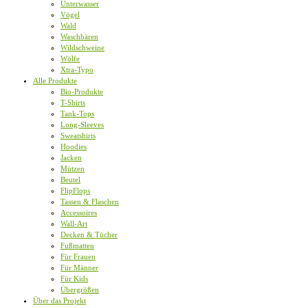
Unterwasser
Vögel
Wald
Waschbären
Wildschweine
Wölfe
Xtra-Typo
Alle Produkte
Bio-Produkte
T-Shirts
Tank-Tops
Long-Sleeves
Sweatshirts
Hoodies
Jacken
Mützen
Beutel
FlipFlops
Tassen & Flaschen
Accessoires
Wall-Art
Decken & Tücher
Fußmatten
Für Frauen
Für Männer
Für Kids
Übergrößen
Über das Projekt