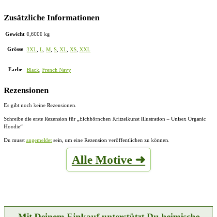
Zusätzliche Informationen
Gewicht
0,6000 kg
Grösse
3XL
,
L
,
M
,
S
,
XL
,
XS
,
XXL
Farbe
Black
,
French Navy
Rezensionen
Es gibt noch keine Rezensionen.
Schreibe die erste Rezension für „Eichhörnchen Kritzelkunst Illustration – Unisex Organic
Hoodie“
Du musst
angemeldet
sein, um eine Rezension veröffentlichen zu können.
Alle Motive ➜
Mit Deinem Einkauf unterstützt Du heimische