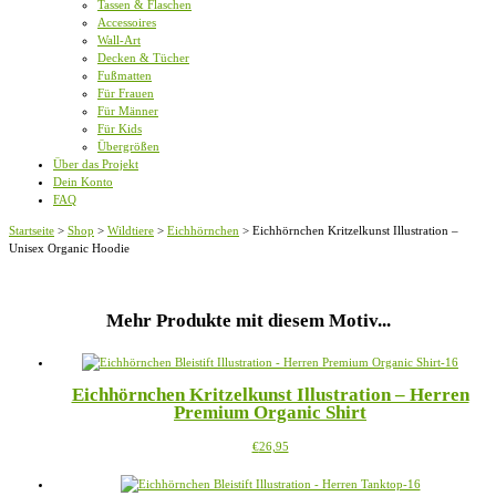
Tassen & Flaschen
Accessoires
Wall-Art
Decken & Tücher
Fußmatten
Für Frauen
Für Männer
Für Kids
Übergrößen
Über das Projekt
Dein Konto
FAQ
Startseite
>
Shop
>
Wildtiere
>
Eichhörnchen
>
Eichhörnchen Kritzelkunst Illustration –
Unisex Organic Hoodie
Mehr Produkte mit diesem Motiv...
Eichhörnchen Kritzelkunst Illustration – Herren
Premium Organic Shirt
Dieses
€
26,95
Produkt
weist