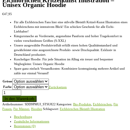
Eichhörnchen Kritzelkunst Illustration –
gewählt
Unisex Organic Hoodie
werden
€
47,95
Für alle Eichhörnchen Fans hier eine stilvolle Bleistift Kritzel-Kunst Illustration eines
Eichhörnchens mit intensivem Blick! Ein schickes Geschenk für alle Eichi-
Liebhaber!
Kängurutasche an Vorderseite, angenehme Passform und hoher Tragekomfort in
vielen verschiedenen Größen (S-XXL)
Unsere ausgewählte Produktvielfalt erfüllt einen hohen Qualitätsstandard und
gewährleistet eine ausgezeichnete Produkt- sowie Druckqualität. Exklusiv in
Deutschland produziert.
Kuscheliger Hoodie. Für jede Situation im Alltag ein treuer und bequemer
Wegbegleiter. Unisex Organic Hoodie
Spare ganz einfach Versandkosten: Kombiniere kostengünstig mehrere Artikel und
zahle nur einmal Versand!
Grösse
Farbe
Zurücksetzen
Eichhörnchen
Kritzelkunst
In den Warenkorb
Illustration
Artikelnummer:
SDD9PMUJ_STSU822
Kategorien:
Bio-Produkte
,
Eichhörnchen
,
Für
-
Frauen
,
Für Männer
,
Hoodies
Schlagwort:
Eichhörnchen Bleistift Illustration
Unisex
Organic
Beschreibung
Hoodie
Zusätzliche Informationen
Menge
Rezensionen (0)