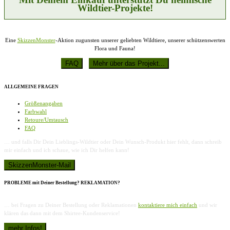
Wildtier-Projekte!
Eine
SkizzenMonster
-Aktion zugunsten unserer geliebten Wildtiere, unserer schützenswerten
Flora und Fauna!
ALLGEMEINE FRAGEN
Größenangaben
Farbwahl
Retoure/Umtausch
FAQ
… und falls Dir Dein Lieblings-Wildtier oder Dein Wunsch-Produkt hier fehlt, dann schreib
mir einfach und ich schaue, wie ich Dir helfen kann!
PROBLEME mit Deiner Bestellung? REKLAMATION?
… bei Fragen zu Deiner Bestellung oder Reklamationen
kontaktiere mich einfach
und wir
klären das dann mit dem Shirtee-Kundenservice!