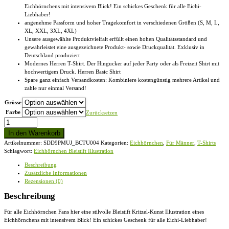
Eichhörnchens mit intensivem Blick! Ein schickes Geschenk für alle Eichi-
Liebhaber!
angenehme Passform und hoher Tragekomfort in verschiedenen Größen (S, M, L,
XL, XXL, 3XL, 4XL)
Unsere ausgewählte Produktvielfalt erfüllt einen hohen Qualitätsstandard und
gewährleistet eine ausgezeichnete Produkt- sowie Druckqualität. Exklusiv in
Deutschland produziert
Modernes Herren T-Shirt. Der Hingucker auf jeder Party oder als Freizeit Shirt mit
hochwertigem Druck. Herren Basic Shirt
Spare ganz einfach Versandkosten: Kombiniere kostengünstig mehrere Artikel und
zahle nur einmal Versand!
Grösse
Farbe
Zurücksetzen
Eichhörnchen
Kritzelkunst
In den Warenkorb
Illustration
Artikelnummer:
SDD9PMUJ_BCTU004
Kategorien:
Eichhörnchen
,
Für Männer
,
T-Shirts
-
Schlagwort:
Eichhörnchen Bleistift Illustration
Herren
Shirt
Beschreibung
Menge
Zusätzliche Informationen
Rezensionen (0)
Beschreibung
Für alle Eichhörnchen Fans hier eine stilvolle Bleistift Kritzel-Kunst Illustration eines
Eichhörnchens mit intensivem Blick! Ein schickes Geschenk für alle Eichi-Liebhaber!