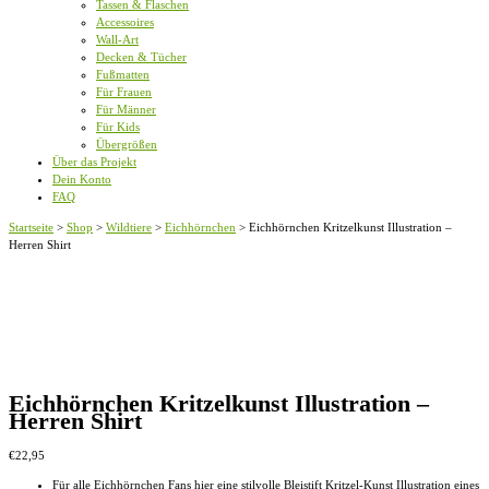
Tassen & Flaschen
Accessoires
Wall-Art
Decken & Tücher
Fußmatten
Für Frauen
Für Männer
Für Kids
Übergrößen
Über das Projekt
Dein Konto
FAQ
Startseite
>
Shop
>
Wildtiere
>
Eichhörnchen
>
Eichhörnchen Kritzelkunst Illustration –
Herren Shirt
Eichhörnchen Kritzelkunst Illustration –
Herren Shirt
€
22,95
Für alle Eichhörnchen Fans hier eine stilvolle Bleistift Kritzel-Kunst Illustration eines