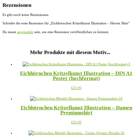
Rezensionen
Es gibt noch keine Rezensionen.
Schreibe die erste Rezension für „Eichhörnchen Kritzelkunst Illustration – Herren Shirt“
Du musst
angemeldet
sein, um eine Rezension veröffentlichen zu können.
Mehr Produkte mit diesem Motiv...
Eichhörnchen Kritzelkunst Illustration – DIN A1
Poster (hochformat)
Dieses
€
25,95
Produkt
weist
mehrere
Eichhörnchen Kritzelkunst Illustration – Damen
Varianten
Premiumshirt
auf.
Die
Dieses
€
25,95
Optionen
Produkt
können
weist
auf
mehrere
der