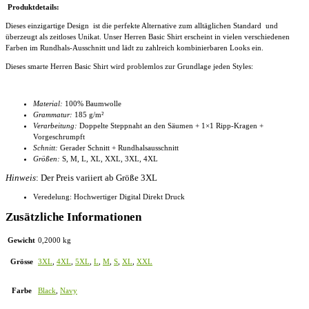
Produktdetails:
Dieses einzigartige Design ist die perfekte Alternative zum alltäglichen Standard und
überzeugt als zeitloses Unikat. Unser
Herren Basic Shirt
erscheint in vielen verschiedenen
Farben im Rundhals-Ausschnitt und lädt zu zahlreich kombinierbaren Looks ein.
Dieses smarte
Herren Basic Shirt
wird problemlos zur Grundlage jeden Styles:
Material:
100% Baumwolle
Grammatur:
185 g/m²
Verarbeitung:
Doppelte Steppnaht an den Säumen + 1×1 Ripp-Kragen +
Vorgeschrumpft
Schnitt:
Gerader Schnitt + Rundhalsausschnitt
Größen:
S, M, L, XL, XXL, 3XL, 4XL
Hinweis
: Der Preis variiert ab Größe 3XL
Veredelung: Hochwertiger Digital Direkt Druck
Zusätzliche Informationen
Gewicht
0,2000 kg
Grösse
3XL
,
4XL
,
5XL
,
L
,
M
,
S
,
XL
,
XXL
Farbe
Black
,
Navy