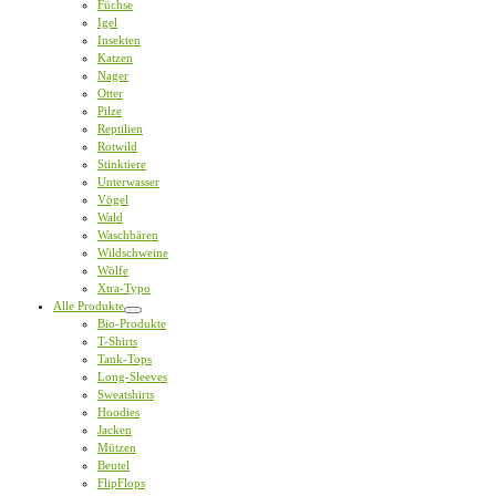
Füchse
Igel
Insekten
Katzen
Nager
Otter
Pilze
Reptilien
Rotwild
Stinktiere
Unterwasser
Vögel
Wald
Waschbären
Wildschweine
Wölfe
Xtra-Typo
Alle Produkte
Bio-Produkte
T-Shirts
Tank-Tops
Long-Sleeves
Sweatshirts
Hoodies
Jacken
Mützen
Beutel
FlipFlops