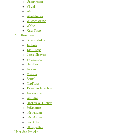
Unterwasser
Vögel
Wald
Waschbären
Wildschweine
Wölfe
Xtra-Typo
Alle Produkte
Bio-Produkte
T-Shirts
Tank-Tops
Long-Sleeves
Sweatshirts
Hoodies
Jacken
Mützen
Beutel
FlipFlops
Tassen & Flaschen
Accessoires
Wall-Art
Decken & Tücher
Fußmatten
Für Frauen
Für Männer
Für Kids
Übergrößen
Über das Projekt