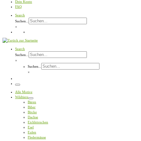
Dein Konto
FAQ
Search
Suchen...
×
Search
Suchen...
×
Suchen...
×
Menü
Alle Motive
Wildtiere
Bären
Biber
Böcke
Dachse
Eichhörnchen
Esel
Eulen
Fledermäuse