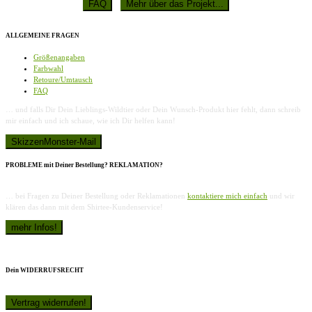
ALLGEMEINE FRAGEN
Größenangaben
Farbwahl
Retoure/Umtausch
FAQ
… und falls Dir Dein Lieblings-Wildtier oder Dein Wunsch-Produkt hier fehlt, dann schreib
mir einfach und ich schaue, wie ich Dir helfen kann!
PROBLEME mit Deiner Bestellung? REKLAMATION?
… bei Fragen zu Deiner Bestellung oder Reklamationen
kontaktiere mich einfach
und wir
klären das dann mit dem Shirtee-Kundenservice!
Dein WIDERRUFSRECHT