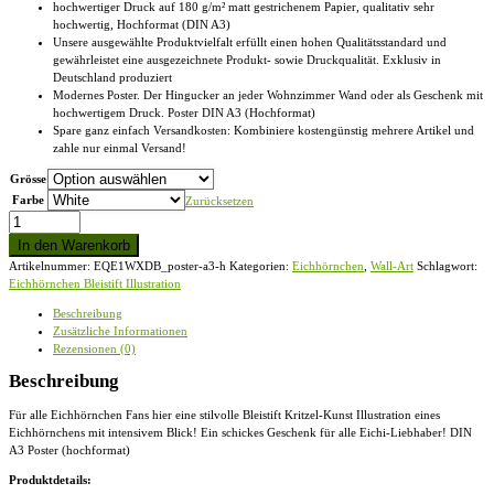
hochwertiger Druck auf 180 g/m² matt gestrichenem Papier, qualitativ sehr
hochwertig, Hochformat (DIN A3)
Unsere ausgewählte Produktvielfalt erfüllt einen hohen Qualitätsstandard und
gewährleistet eine ausgezeichnete Produkt- sowie Druckqualität. Exklusiv in
Deutschland produziert
Modernes Poster. Der Hingucker an jeder Wohnzimmer Wand oder als Geschenk mit
hochwertigem Druck. Poster DIN A3 (Hochformat)
Spare ganz einfach Versandkosten: Kombiniere kostengünstig mehrere Artikel und
zahle nur einmal Versand!
Grösse
Farbe
Zurücksetzen
Eichhörnchen
Kritzelkunst
In den Warenkorb
Illustration
Artikelnummer:
EQE1WXDB_poster-a3-h
Kategorien:
Eichhörnchen
,
Wall-Art
Schlagwort:
-
Eichhörnchen Bleistift Illustration
DIN
A3
Beschreibung
Poster
Zusätzliche Informationen
(hochformat)
Rezensionen (0)
Menge
Beschreibung
Für alle Eichhörnchen Fans hier eine stilvolle Bleistift Kritzel-Kunst Illustration eines
Eichhörnchens mit intensivem Blick! Ein schickes Geschenk für alle Eichi-Liebhaber! DIN
A3 Poster (hochformat)
Produktdetails: