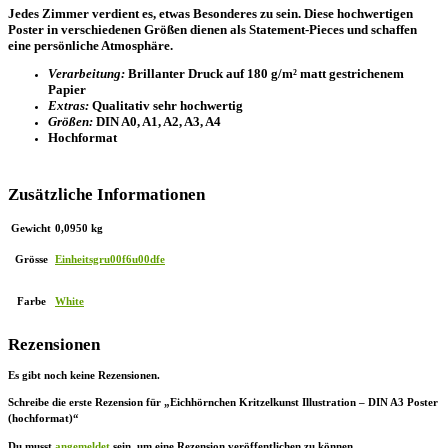
Jedes Zimmer verdient es, etwas Besonderes zu sein. Diese hochwertigen
Poster in verschiedenen Größen dienen als Statement-Pieces und schaffen
eine persönliche Atmosphäre.
Verarbeitung:
Brillanter Druck auf 180 g/m² matt gestrichenem
Papier
Extras:
Qualitativ sehr hochwertig
Größen:
DIN A0, A1, A2, A3, A4
Hochformat
Zusätzliche Informationen
Gewicht
0,0950 kg
Grösse
Einheitsgru00f6u00dfe
Farbe
White
Rezensionen
Es gibt noch keine Rezensionen.
Schreibe die erste Rezension für „Eichhörnchen Kritzelkunst Illustration – DIN A3 Poster
(hochformat)“
Du musst
angemeldet
sein, um eine Rezension veröffentlichen zu können.