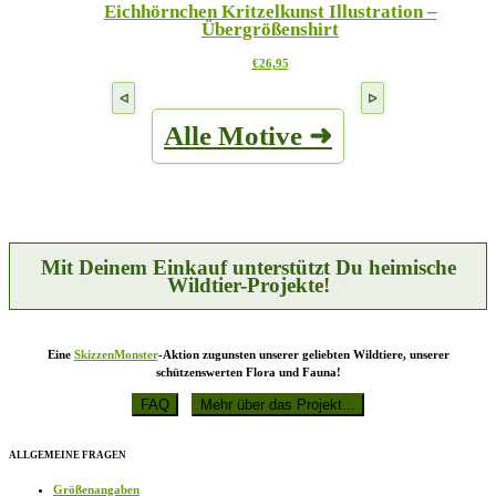
Eichhörnchen Kritzelkunst Illustration –
Varianten
Produktseite
Übergrößenshirt
auf.
gewählt
Die
werden
Dieses
€
26,95
Optionen
Produkt
können
weist
auf
mehrere
der
Alle Motive ➜
Varianten
Produktseite
auf.
gewählt
Die
werden
Optionen
können
auf
der
Produktseite
Mit Deinem Einkauf unterstützt Du heimische
gewählt
Wildtier-Projekte!
werden
Eine
SkizzenMonster
-Aktion zugunsten unserer geliebten Wildtiere, unserer
schützenswerten Flora und Fauna!
ALLGEMEINE FRAGEN
Größenangaben