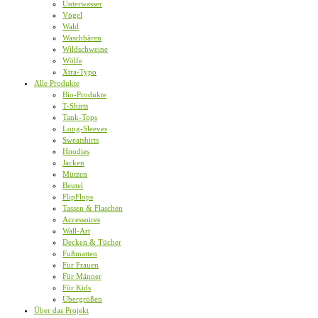
Unterwasser
Vögel
Wald
Waschbären
Wildschweine
Wölfe
Xtra-Typo
Alle Produkte
Bio-Produkte
T-Shirts
Tank-Tops
Long-Sleeves
Sweatshirts
Hoodies
Jacken
Mützen
Beutel
FlipFlops
Tassen & Flaschen
Accessoires
Wall-Art
Decken & Tücher
Fußmatten
Für Frauen
Für Männer
Für Kids
Übergrößen
Über das Projekt