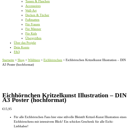
Tassen & Flaschen
Accessoires
Wall-Art
Decken & Tücher
Fußmatten
Für Frauen
Für Männer
Für Kids
Übergrößen
Über das Projekt
Dein Konto
FAQ
Startseite
>
Shop
>
Wildtiere
>
Eichhörnchen
>
Eichhörnchen Kritzelkunst Illustration – DIN
A3 Poster (hochformat)
Eichhörnchen Kritzelkunst Illustration – DIN
A3 Poster (hochformat)
€
15,95
Für alle Eichhörnchen Fans hier eine stilvolle Bleistift Kritzel-Kunst Illustration eines
Eichhörnchens mit intensivem Blick! Ein schickes Geschenk für alle Eichi-
Liebhaber!