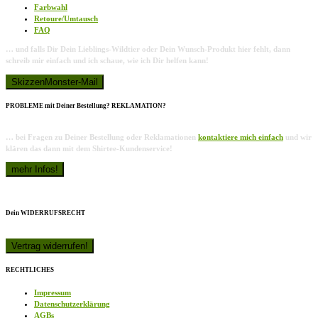
Farbwahl
Retoure/Umtausch
FAQ
… und falls Dir Dein Lieblings-Wildtier oder Dein Wunsch-Produkt hier fehlt, dann
schreib mir einfach und ich schaue, wie ich Dir helfen kann!
PROBLEME mit Deiner Bestellung? REKLAMATION?
… bei Fragen zu Deiner Bestellung oder Reklamationen
kontaktiere mich einfach
und wir
klären das dann mit dem Shirtee-Kundenservice!
Dein WIDERRUFSRECHT
RECHTLICHES
Impressum
Datenschutzerklärung
AGBs