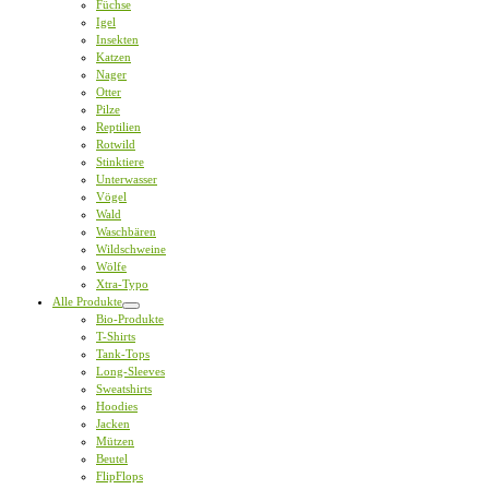
Füchse
Igel
Insekten
Katzen
Nager
Otter
Pilze
Reptilien
Rotwild
Stinktiere
Unterwasser
Vögel
Wald
Waschbären
Wildschweine
Wölfe
Xtra-Typo
Alle Produkte
Bio-Produkte
T-Shirts
Tank-Tops
Long-Sleeves
Sweatshirts
Hoodies
Jacken
Mützen
Beutel
FlipFlops