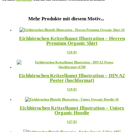
Mehr Produkte mit diesem Motiv...
Eichhörnchen Kritzelkunst Illustration – Herren
Premium Organic Shirt
Dieses
€
26,95
Produkt
weist
mehrere
Varianten
Eichhörnchen Kritzelkunst Illustration – DIN A2
auf.
Poster (hochformat)
Die
Optionen
Dieses
€
19,95
können
Produkt
auf
weist
der
mehrere
Produktseite
Eichhörnchen Kritzelkunst Illustration – Unisex
Varianten
gewählt
Organic Hoodie
auf.
werden
Die
Dieses
€
47,95
Optionen
Produkt
können
weist
auf