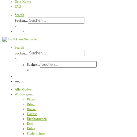
Dein Konto
FAQ
Search
Suchen...
×
Search
Suchen...
×
Suchen...
×
Menü
Alle Motive
Wildtiere
Bären
Biber
Böcke
Dachse
Eichhörnchen
Esel
Eulen
Fledermäuse