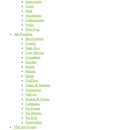
Unterwasser
Vögel
Wald
Waschbären
Wildschweine
Wölfe
Xtra-Typo
Alle Produkte
Bio-Produkte
T-Shirts
Tank-Tops
Long-Sleeves
Sweatshirts
Hoodies
Jacken
Mützen
Beutel
FlipFlops
Tassen & Flaschen
Accessoires
Wall-Art
Decken & Tücher
Fußmatten
Für Frauen
Für Männer
Für Kids
Übergrößen
Über das Projekt