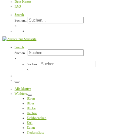
Dein Konto
FAQ
Search
Suchen...
×
Search
Suchen...
×
Suchen...
×
Menü
Alle Motive
Wildtiere
Bären
Biber
Böcke
Dachse
Eichhörnchen
Esel
Eulen
Fledermäuse