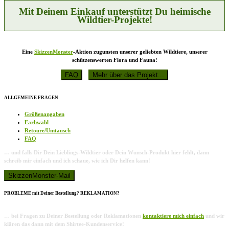
Produktseite
Mit Deinem Einkauf unterstützt Du heimische
gewählt
Wildtier-Projekte!
werden
Eine
SkizzenMonster
-Aktion zugunsten unserer geliebten Wildtiere, unserer
schützenswerten Flora und Fauna!
ALLGEMEINE FRAGEN
Größenangaben
Farbwahl
Retoure/Umtausch
FAQ
… und falls Dir Dein Lieblings-Wildtier oder Dein Wunsch-Produkt hier fehlt, dann
schreib mir einfach und ich schaue, wie ich Dir helfen kann!
PROBLEME mit Deiner Bestellung? REKLAMATION?
… bei Fragen zu Deiner Bestellung oder Reklamationen
kontaktiere mich einfach
und wir
klären das dann mit dem Shirtee-Kundenservice!