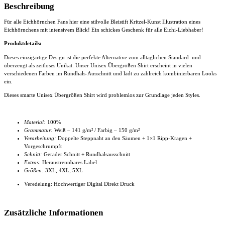
Beschreibung
Für alle Eichhörnchen Fans hier eine stilvolle Bleistift Kritzel-Kunst Illustration eines
Eichhörnchens mit intensivem Blick! Ein schickes Geschenk für alle Eichi-Liebhaber!
Produktdetails:
Dieses einzigartige Design ist die perfekte Alternative zum alltäglichen Standard und
überzeugt als zeitloses Unikat. Unser
Unisex Übergrößen Shirt
erscheint in vielen
verschiedenen Farben im Rundhals-Ausschnitt und lädt zu zahlreich kombinierbaren Looks
ein.
Dieses smarte
Unisex Übergrößen Shirt
wird problemlos zur Grundlage jeden Styles.
Material:
100%
Grammatur:
Weiß – 141 g/m² / Farbig – 150 g/m²
Verarbeitung:
Doppelte Steppnaht an den Säumen + 1×1 Ripp-Kragen +
Vorgeschrumpft
Schnitt:
Gerader Schnitt + Rundhalsausschnitt
Extras:
Heraustrennbares Label
Größen:
3XL, 4XL
, 5XL
Veredelung: Hochwertiger Digital Direkt Druck
Zusätzliche Informationen