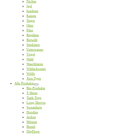
Füchse
Igel
Insekten
Katzen
Nager
Otter
Pilze
Reptilien
Rotwild
Stinktiere
Unterwasser
Vögel
Wald
Waschbären
Wildschweine
Wölfe
Xtra-Typo
Alle Produkte
Bio-Produkte
T-Shirts
Tank-Tops
Long-Sleeves
Sweatshirts
Hoodies
Jacken
Mützen
Beutel
FlipFlops