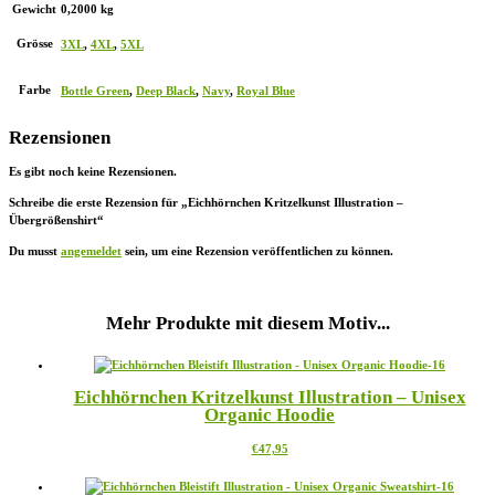
Gewicht
0,2000 kg
Grösse
3XL
,
4XL
,
5XL
Farbe
Bottle Green
,
Deep Black
,
Navy
,
Royal Blue
Rezensionen
Es gibt noch keine Rezensionen.
Schreibe die erste Rezension für „Eichhörnchen Kritzelkunst Illustration –
Übergrößenshirt“
Du musst
angemeldet
sein, um eine Rezension veröffentlichen zu können.
Mehr Produkte mit diesem Motiv...
Eichhörnchen Kritzelkunst Illustration – Unisex
Organic Hoodie
Dieses
€
47,95
Produkt
weist