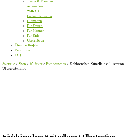
Tassen & Flaschen
Accessoires
Wall-Art
Decken & Tücher
Fußmatten
Für Frauen
Für Männer
Für Kids
Übergrößen
Über das Projekt
Dein Konto
FAQ
Startseite
>
Shop
>
Wildtiere
>
Eichhörnchen
>
Eichhörnchen Kritzelkunst Illustration –
Übergrößenshirt
Eichhörnchen Kritzelkunst Illustration –