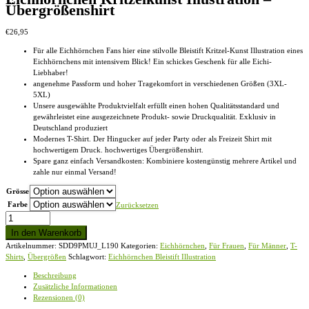
Übergrößenshirt
€
26,95
Für alle Eichhörnchen Fans hier eine stilvolle Bleistift Kritzel-Kunst Illustration eines
Eichhörnchens mit intensivem Blick! Ein schickes Geschenk für alle Eichi-
Liebhaber!
angenehme Passform und hoher Tragekomfort in verschiedenen Größen (3XL-
5XL)
Unsere ausgewählte Produktvielfalt erfüllt einen hohen Qualitätsstandard und
gewährleistet eine ausgezeichnete Produkt- sowie Druckqualität. Exklusiv in
Deutschland produziert
Modernes T-Shirt. Der Hingucker auf jeder Party oder als Freizeit Shirt mit
hochwertigem Druck. hochwertiges Übergrößenshirt.
Spare ganz einfach Versandkosten: Kombiniere kostengünstig mehrere Artikel und
zahle nur einmal Versand!
Grösse
Farbe
Zurücksetzen
Eichhörnchen
Kritzelkunst
In den Warenkorb
Illustration
Artikelnummer:
SDD9PMUJ_L190
Kategorien:
Eichhörnchen
,
Für Frauen
,
Für Männer
,
T-
-
Shirts
,
Übergrößen
Schlagwort:
Eichhörnchen Bleistift Illustration
Übergrößenshirt
Menge
Beschreibung
Zusätzliche Informationen
Rezensionen (0)