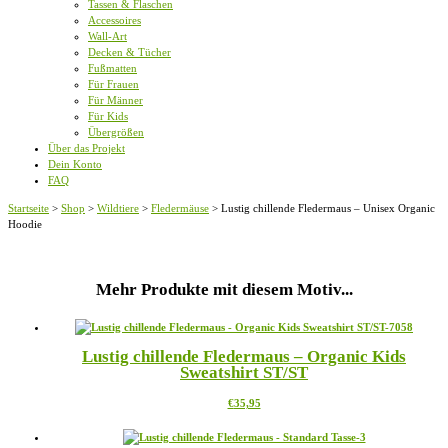
Tassen & Flaschen
Accessoires
Wall-Art
Decken & Tücher
Fußmatten
Für Frauen
Für Männer
Für Kids
Übergrößen
Über das Projekt
Dein Konto
FAQ
Startseite
>
Shop
>
Wildtiere
>
Fledermäuse
>
Lustig chillende Fledermaus – Unisex Organic
Hoodie
Mehr Produkte mit diesem Motiv...
Lustig chillende Fledermaus – Organic Kids
Sweatshirt ST/ST
Dieses
€
35,95
Produkt
weist