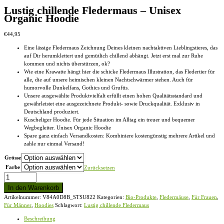
Lustig chillende Fledermaus – Unisex
Organic Hoodie
€
44,95
Eine lässige Fledermaus Zeichnung Deines kleinen nachtaktiven Lieblingstieres, das
auf Dir herumklettert und gemütlich chillend abhängt. Jetzt erst mal zur Ruhe
kommen und nichts überstürzen, ok?
Wie eine Krawatte hängt hier die schicke Fledermaus Illustration, das Fledertier für
alle, die auf unsere heimischen kleinen Nachtschwärmer stehen. Auch für
humorvolle Dunkelfans, Gothics und Gruftis.
Unsere ausgewählte Produktvielfalt erfüllt einen hohen Qualitätsstandard und
gewährleistet eine ausgezeichnete Produkt- sowie Druckqualität. Exklusiv in
Deutschland produziert.
Kuscheliger Hoodie. Für jede Situation im Alltag ein treuer und bequemer
Wegbegleiter. Unisex Organic Hoodie
Spare ganz einfach Versandkosten: Kombiniere kostengünstig mehrere Artikel und
zahle nur einmal Versand!
Grösse
Farbe
Zurücksetzen
Lustig
chillende
In den Warenkorb
Fledermaus
Artikelnummer:
V84A0D8B_STSU822
Kategorien:
Bio-Produkte
,
Fledermäuse
,
Für Frauen
,
-
Für Männer
,
Hoodies
Schlagwort:
Lustig chillende Fledermaus
Unisex
Organic
Beschreibung
Hoodie