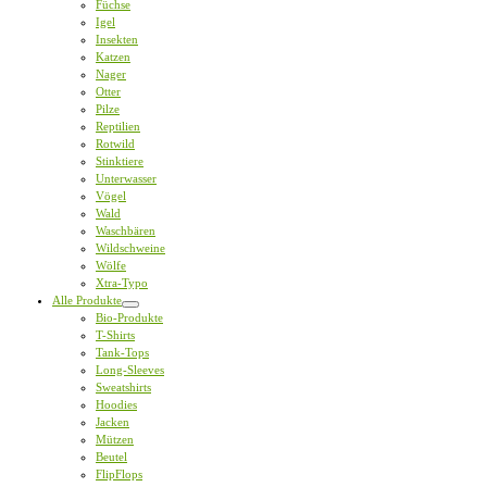
Füchse
Igel
Insekten
Katzen
Nager
Otter
Pilze
Reptilien
Rotwild
Stinktiere
Unterwasser
Vögel
Wald
Waschbären
Wildschweine
Wölfe
Xtra-Typo
Alle Produkte
Bio-Produkte
T-Shirts
Tank-Tops
Long-Sleeves
Sweatshirts
Hoodies
Jacken
Mützen
Beutel
FlipFlops