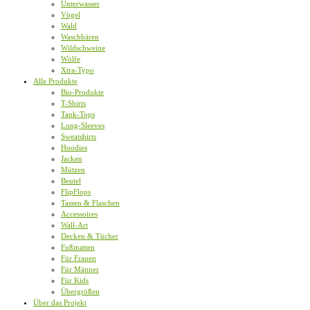
Unterwasser
Vögel
Wald
Waschbären
Wildschweine
Wölfe
Xtra-Typo
Alle Produkte
Bio-Produkte
T-Shirts
Tank-Tops
Long-Sleeves
Sweatshirts
Hoodies
Jacken
Mützen
Beutel
FlipFlops
Tassen & Flaschen
Accessoires
Wall-Art
Decken & Tücher
Fußmatten
Für Frauen
Für Männer
Für Kids
Übergrößen
Über das Projekt