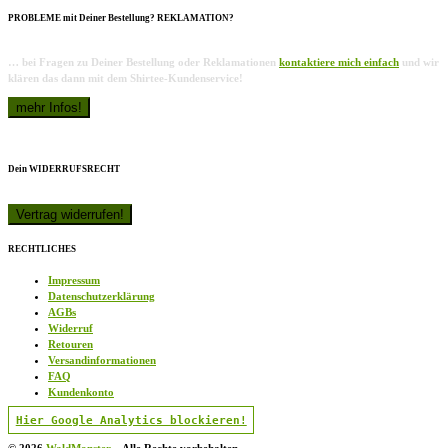
PROBLEME mit Deiner Bestellung? REKLAMATION?
… bei Fragen zu Deiner Bestellung oder Reklamationen
kontaktiere mich einfach
und wir
klären das dann mit dem Shirtee-Kundenservice!
Dein WIDERRUFSRECHT
RECHTLICHES
Impressum
Datenschutzerklärung
AGBs
Widerruf
Retouren
Versandinformationen
FAQ
Kundenkonto
Hier Google Analytics blockieren!
© 2026
WaldMonster
–
Alle Rechte vorbehalten