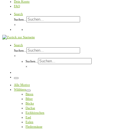
Dein Konto
FAQ
Search
Suchen...
×
Search
Suchen...
×
Suchen...
×
Menü
Alle Motive
Wildtiere
Bären
Biber
Böcke
Dachse
Eichhörnchen
Esel
Eulen
Fledermäuse