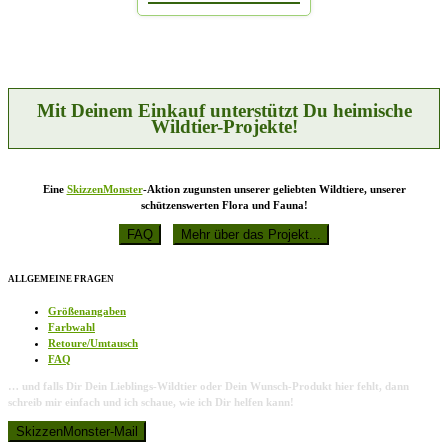
Mit Deinem Einkauf unterstützt Du heimische
Wildtier-Projekte!
Eine
SkizzenMonster
-Aktion zugunsten unserer geliebten Wildtiere, unserer
schützenswerten Flora und Fauna!
ALLGEMEINE FRAGEN
Größenangaben
Farbwahl
Retoure/Umtausch
FAQ
… und falls Dir Dein Lieblings-Wildtier oder Dein Wunsch-Produkt hier fehlt, dann
schreib mir einfach und ich schaue, wie ich Dir helfen kann!