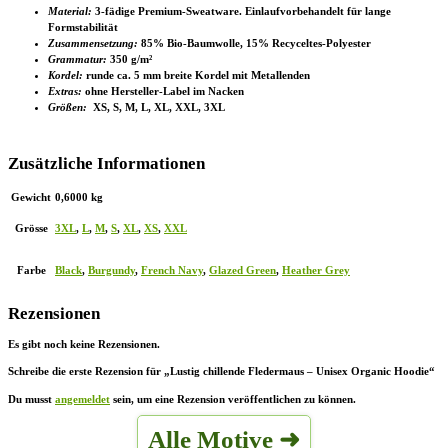
Material:
3-fädige Premium-Sweatware. Einlaufvorbehandelt für lange
Formstabilität
Zusammensetzung:
85% Bio-Baumwolle, 15% Recyceltes-Polyester
Grammatur:
350 g/m²
Kordel:
runde ca. 5 mm breite Kordel mit Metallenden
Extras:
ohne Hersteller-Label im Nacken
Größen:
XS, S, M, L, XL, XXL, 3XL
Zusätzliche Informationen
Gewicht
0,6000 kg
Grösse
3XL
,
L
,
M
,
S
,
XL
,
XS
,
XXL
Farbe
Black
,
Burgundy
,
French Navy
,
Glazed Green
,
Heather Grey
Rezensionen
Es gibt noch keine Rezensionen.
Schreibe die erste Rezension für „Lustig chillende Fledermaus – Unisex Organic Hoodie“
Du musst
angemeldet
sein, um eine Rezension veröffentlichen zu können.
Alle Motive ➜