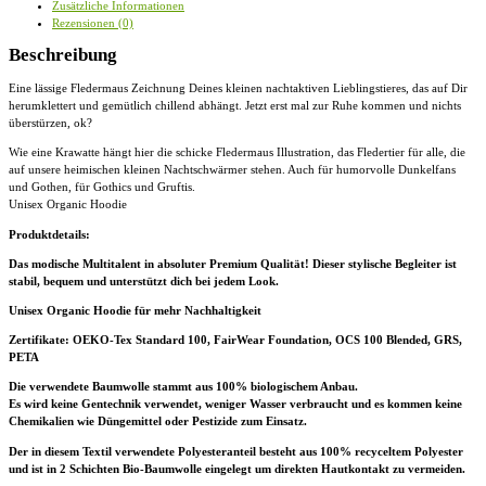
Zusätzliche Informationen
Menge
Rezensionen (0)
Beschreibung
Eine lässige Fledermaus Zeichnung Deines kleinen nachtaktiven Lieblingstieres, das auf Dir
herumklettert und gemütlich chillend abhängt. Jetzt erst mal zur Ruhe kommen und nichts
überstürzen, ok?
Wie eine Krawatte hängt hier die schicke Fledermaus Illustration, das Fledertier für alle, die
auf unsere heimischen kleinen Nachtschwärmer stehen. Auch für humorvolle Dunkelfans
und Gothen, für Gothics und Gruftis.
Unisex Organic Hoodie
Produktdetails:
Das modische Multitalent in absoluter Premium Qualität! Dieser stylische Begleiter ist
stabil, bequem und unterstützt dich bei jedem Look.
Unisex Organic Hoodie für mehr Nachhaltigkeit
Zertifikate
: OEKO-Tex Standard 100, FairWear Foundation, OCS 100 Blended, GRS,
PETA
Die verwendete Baumwolle stammt aus 100% biologischem Anbau.
Es wird keine Gentechnik verwendet, weniger Wasser verbraucht und es kommen keine
Chemikalien wie Düngemittel oder Pestizide zum Einsatz.
Der in diesem Textil verwendete Polyesteranteil besteht aus 100% recyceltem Polyester
und ist in 2 Schichten Bio-Baumwolle eingelegt um direkten Hautkontakt zu vermeiden.