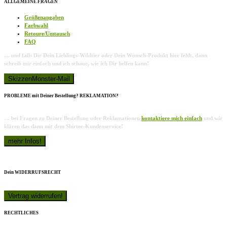
ALLGEMEINE FRAGEN
Größenangaben
Farbwahl
Retoure/Umtausch
FAQ
… und falls Dir Dein Lieblings-Wildtier oder Dein Wunsch-Produkt hier fehlt, dann
schreib mir einfach und ich schaue, wie ich Dir helfen kann!
PROBLEME mit Deiner Bestellung? REKLAMATION?
… bei Fragen zu Deiner Bestellung oder Reklamationen
kontaktiere mich einfach
und wir
klären das dann mit dem Shirtee-Kundenservice!
Dein WIDERRUFSRECHT
RECHTLICHES