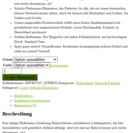
und nichts überstürzen, ok?
Schicke Fledermaus Illustration, das Fledertier für alle, die auf unsere heimischen
kleinen Nachtschwärmer stehen. Auch für humorvolle Dunkelfans und Gothen, für
Gothics und Gruftis.
Unsere ausgewählte Produktvielfalt erfüllt einen hohen Qualitätsstandard und
gewährleistet eine ausgezeichnete Produkt- sowie Druckqualität. Exklusiv in
Deutschland produziert
Zeitlose Kaffeetasse. Der Hingucker auf jedem Frühstückstisch, mit hochwertigem
Druck. Standard Tasse
Spare ganz einfach Versandkosten: Kombiniere kostengünstig mehrere Artikel und
zahle nur einmal Versand!
Grösse
Farbe
Zurücksetzen
Lustig
chillende
In den Warenkorb
Fledermaus
Artikelnummer:
8AVM37O7_STNMUG
Kategorien:
Fledermäuse
,
Tassen & Flaschen
-
Schlagwort:
Lustig chillende Fledermaus
Standard
Tasse
Beschreibung
Menge
Zusätzliche Informationen
Rezensionen (0)
Beschreibung
Eine lässige Fledermaus Zeichnung Deines kleinen nachtaktiven Lieblingstieres, das hier
herumklettert und gemütlich chillend abhängt. Jetzt erst mal zur Ruhe kommen und nichts
überstürzen, ok?