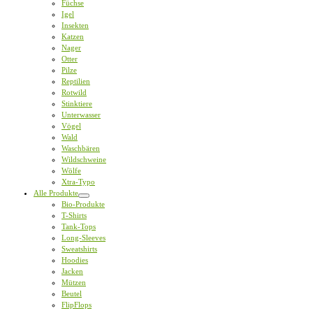
Füchse
Igel
Insekten
Katzen
Nager
Otter
Pilze
Reptilien
Rotwild
Stinktiere
Unterwasser
Vögel
Wald
Waschbären
Wildschweine
Wölfe
Xtra-Typo
Alle Produkte
Bio-Produkte
T-Shirts
Tank-Tops
Long-Sleeves
Sweatshirts
Hoodies
Jacken
Mützen
Beutel
FlipFlops