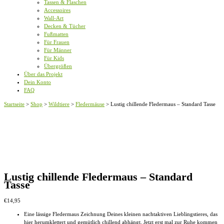
Tassen & Flaschen
Accessoires
Wall-Art
Decken & Tücher
Fußmatten
Für Frauen
Für Männer
Für Kids
Übergrößen
Über das Projekt
Dein Konto
FAQ
Startseite
>
Shop
>
Wildtiere
>
Fledermäuse
>
Lustig chillende Fledermaus – Standard Tasse
Lustig chillende Fledermaus – Standard
Tasse
€
14,95
Eine lässige Fledermaus Zeichnung Deines kleinen nachtaktiven Lieblingstieres, das
hier herumklettert und gemütlich chillend abhängt. Jetzt erst mal zur Ruhe kommen