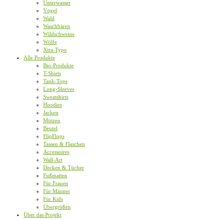
Unterwasser
Vögel
Wald
Waschbären
Wildschweine
Wölfe
Xtra-Typo
Alle Produkte
Bio-Produkte
T-Shirts
Tank-Tops
Long-Sleeves
Sweatshirts
Hoodies
Jacken
Mützen
Beutel
FlipFlops
Tassen & Flaschen
Accessoires
Wall-Art
Decken & Tücher
Fußmatten
Für Frauen
Für Männer
Für Kids
Übergrößen
Über das Projekt