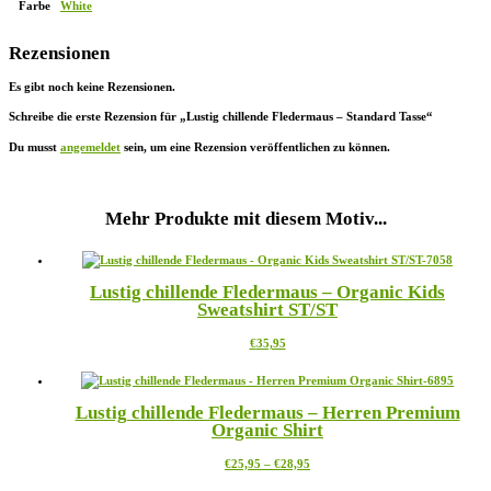
Farbe
White
Rezensionen
Es gibt noch keine Rezensionen.
Schreibe die erste Rezension für „Lustig chillende Fledermaus – Standard Tasse“
Du musst
angemeldet
sein, um eine Rezension veröffentlichen zu können.
Mehr Produkte mit diesem Motiv...
Lustig chillende Fledermaus – Organic Kids
Sweatshirt ST/ST
Dieses
€
35,95
Produkt
weist
mehrere
Lustig chillende Fledermaus – Herren Premium
Varianten
Organic Shirt
auf.
Die
Preisspanne:
Dieses
€
25,95
–
€
28,95
Optionen
€25,95
Produkt
können