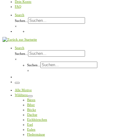
Dein Konto
FAQ
Search
Suchen...
×
Search
Suchen...
×
Suchen...
×
Menü
Alle Motive
Wildtiere
Bären
Biber
Böcke
Dachse
Eichhörnchen
Esel
Eulen
Fledermäuse