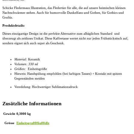
Schicke Fledermaus Illustration, das Fledertier für alle, die auf unsere heimischen kleinen
Nachtschwärmer stehen. Auch für humorvolle Dunkelfans und Gothen, für Gothics und
Gruftis.
Produktdetails:
Dieses einzigartige Design ist die perfekte Alternative zum alltäglichen Standard und
überzeugt als zeitloses Unikat. Diese
Kaffeetasse
wertet nicht nur jeden Frühstückstisch auf,
sondern eignet sich auch super als Geschenk.
Material:
Keramik
Volumen: 330 ml
Größen:
Einheitsgröße
Hinweis: Handspülung empfohlen (bei farbigen Tassen) + Kontakt mit spitzen
Gegenständen meiden
Veredelung: Hochwertiger Sublimationsdruck
Zusätzliche Informationen
Gewicht
0,3000 kg
Grösse
Einheitsgru00f6u00dfe