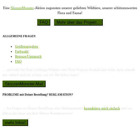
Eine
SkizzenMonster
-Aktion zugunsten unserer geliebten Wildtiere, unserer schützenswerten
Flora und Fauna!
ALLGEMEINE FRAGEN
Größenangaben
Farbwahl
Retoure/Umtausch
FAQ
… und falls Dir Dein Lieblings-Wildtier oder Dein Wunsch-Produkt hier fehlt, dann schreib
mir einfach und ich schaue, wie ich Dir helfen kann!
PROBLEME mit Deiner Bestellung? REKLAMATION?
… bei Fragen zu Deiner Bestellung oder Reklamationen
kontaktiere mich einfach
und wir
klären das dann mit dem Shirtee-Kundenservice!