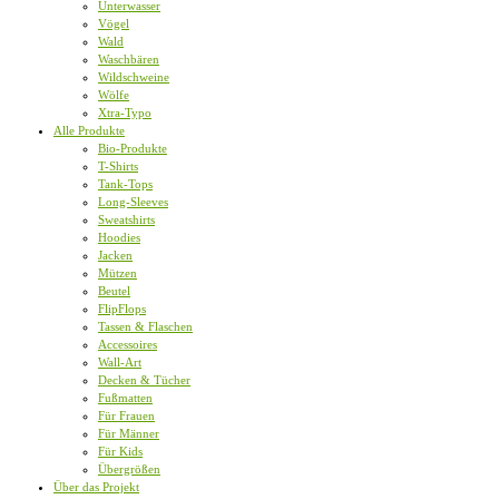
Unterwasser
Vögel
Wald
Waschbären
Wildschweine
Wölfe
Xtra-Typo
Alle Produkte
Bio-Produkte
T-Shirts
Tank-Tops
Long-Sleeves
Sweatshirts
Hoodies
Jacken
Mützen
Beutel
FlipFlops
Tassen & Flaschen
Accessoires
Wall-Art
Decken & Tücher
Fußmatten
Für Frauen
Für Männer
Für Kids
Übergrößen
Über das Projekt