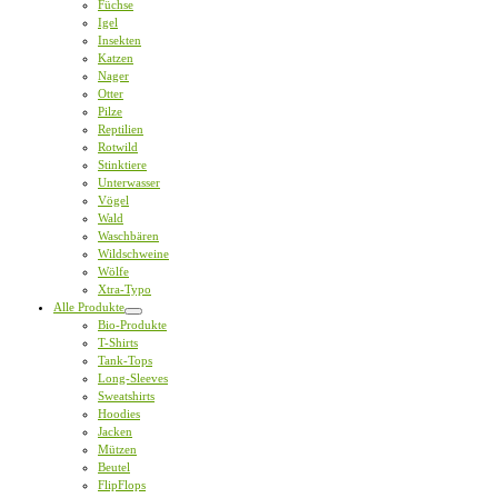
Füchse
Igel
Insekten
Katzen
Nager
Otter
Pilze
Reptilien
Rotwild
Stinktiere
Unterwasser
Vögel
Wald
Waschbären
Wildschweine
Wölfe
Xtra-Typo
Alle Produkte
Bio-Produkte
T-Shirts
Tank-Tops
Long-Sleeves
Sweatshirts
Hoodies
Jacken
Mützen
Beutel
FlipFlops