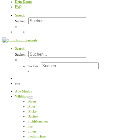
Dein Konto
FAQ
Search
Suchen...
×
Search
Suchen...
×
Suchen...
×
Menü
Alle Motive
Wildtiere
Bären
Biber
Böcke
Dachse
Eichhörnchen
Esel
Eulen
Fledermäuse