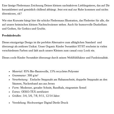
Eine lässige Fledermaus Zeichnung Deines kleinen nachtaktiven Lieblingstieres, das auf Dir
herumklettert und gemütlich chillend abhängt. Jetzt erst mal zur Ruhe kommen und nichts
überstürzen, ok?
Wie eine Krawatte hängt hier die schicke Fledermaus Illustration, das Fledertier für alle, die
auf unsere heimischen kleinen Nachtschwärmer stehen. Auch für humorvolle Dunkelfans
und Gothen, für Gothics und Gruftis.
Produktdetails:
Dieses einzigartige Design ist die perfekte Alternative zum alltäglichen Standard und
überzeugt als zeitloses Unikat. Unser Organic
Kinder Sweatshirt ST/ST
erscheint in vielen
verschiedenen Farben und lädt auch unsere Kleinen zum casual cozy Look ein.
Dieses coole Kinder Sweatshirt
überzeugt durch seinen Wohlfühlfaktor und Funktionalität.
Material:
85% Bio-Baumwolle, 15% recycletes Polyester
Grammatur:
300 g/m²
Verarbeitung:
Einfache Steppnaht am Halsausschnitt, doppelte Steppnaht an den
Säumen, Nackenband aus aus Jersey
Form:
Moderner, gerader Schnitt, Rundhals, eingesetzte Ärmel
Extras:
OEKO-TEX zertifiziert
Größen:
3/4, 5/6, 7/8, 9/11, 12/14 Jahre
Veredelung: Hochwertiger Digital Direkt Druck