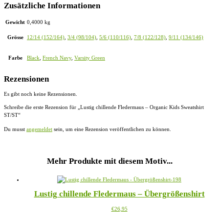
Zusätzliche Informationen
Gewicht
0,4000 kg
Grösse
12/14 (152/164)
,
3/4 (98/104)
,
5/6 (110/116)
,
7/8 (122/128)
,
9/11 (134/146)
Farbe
Black
,
French Navy
,
Varsity Green
Rezensionen
Es gibt noch keine Rezensionen.
Schreibe die erste Rezension für „Lustig chillende Fledermaus – Organic Kids Sweatshirt
ST/ST“
Du musst
angemeldet
sein, um eine Rezension veröffentlichen zu können.
Mehr Produkte mit diesem Motiv...
Lustig chillende Fledermaus – Übergrößenshirt
Dieses
€
26,95
Produkt