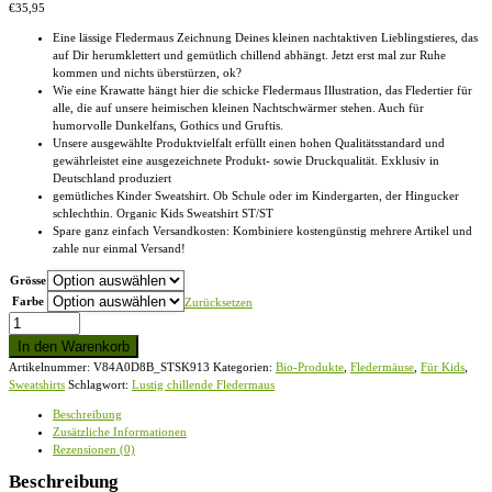
€
35,95
Eine lässige Fledermaus Zeichnung Deines kleinen nachtaktiven Lieblingstieres, das
auf Dir herumklettert und gemütlich chillend abhängt. Jetzt erst mal zur Ruhe
kommen und nichts überstürzen, ok?
Wie eine Krawatte hängt hier die schicke Fledermaus Illustration, das Fledertier für
alle, die auf unsere heimischen kleinen Nachtschwärmer stehen. Auch für
humorvolle Dunkelfans, Gothics und Gruftis.
Unsere ausgewählte Produktvielfalt erfüllt einen hohen Qualitätsstandard und
gewährleistet eine ausgezeichnete Produkt- sowie Druckqualität. Exklusiv in
Deutschland produziert
gemütliches Kinder Sweatshirt. Ob Schule oder im Kindergarten, der Hingucker
schlechthin. Organic Kids Sweatshirt ST/ST
Spare ganz einfach Versandkosten: Kombiniere kostengünstig mehrere Artikel und
zahle nur einmal Versand!
Grösse
Farbe
Zurücksetzen
Lustig
chillende
In den Warenkorb
Fledermaus
Artikelnummer:
V84A0D8B_STSK913
Kategorien:
Bio-Produkte
,
Fledermäuse
,
Für Kids
,
-
Sweatshirts
Schlagwort:
Lustig chillende Fledermaus
Organic
Kids
Beschreibung
Sweatshirt
Zusätzliche Informationen
ST/ST
Rezensionen (0)
Menge
Beschreibung