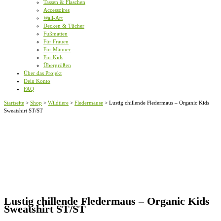
Tassen & Flaschen
Accessoires
Wall-Art
Decken & Tücher
Fußmatten
Für Frauen
Für Männer
Für Kids
Übergrößen
Über das Projekt
Dein Konto
FAQ
Startseite
>
Shop
>
Wildtiere
>
Fledermäuse
>
Lustig chillende Fledermaus – Organic Kids
Sweatshirt ST/ST
Lustig chillende Fledermaus – Organic Kids
Sweatshirt ST/ST