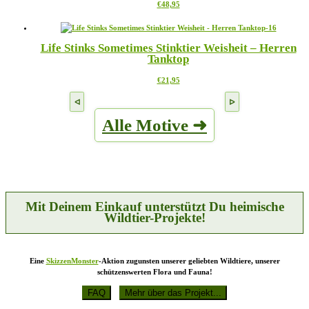
Dieses
€
48,95
Optionen
Produkt
können
weist
auf
mehrere
der
Life Stinks Sometimes Stinktier Weisheit – Herren
Varianten
Produktseite
Tanktop
auf.
gewählt
Die
werden
Dieses
€
21,95
Optionen
Produkt
können
weist
auf
mehrere
der
Alle Motive ➜
Varianten
Produktseite
auf.
gewählt
Die
werden
Optionen
können
auf
der
Produktseite
Mit Deinem Einkauf unterstützt Du heimische
gewählt
Wildtier-Projekte!
werden
Eine
SkizzenMonster
-Aktion zugunsten unserer geliebten Wildtiere, unserer
schützenswerten Flora und Fauna!