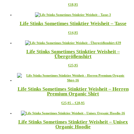
Dieses
€
18,95
können
Produkt
auf
weist
der
mehrere
Produktseite
Life Stinks Sometimes Stinktier Weisheit – Tasse
Varianten
gewählt
auf.
werden
Dieses
€
14,95
Die
Produkt
Optionen
weist
können
mehrere
auf
Life Stinks Sometimes Stinktier Weisheit –
Varianten
der
Übergrößenshirt
auf.
Produktseite
Die
gewählt
Dieses
€
25,95
Optionen
werden
Produkt
können
weist
auf
mehrere
der
Varianten
Produktseite
Life Stinks Sometimes Stinktier Weisheit – Herren
auf.
gewählt
Premium Organic Shirt
Die
werden
Optionen
Preisspanne:
Dieses
€
25,95
–
€
28,95
können
€25,95
Produkt
auf
bis
weist
der
€28,95
mehrere
Produktseite
Life Stinks Sometimes Stinktier Weisheit – Unisex
Varianten
gewählt
Organic Hoodie
auf.
werden
Die