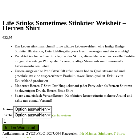
Life Stinks Sometimes Stinktier Weisheit –
Herren Shirt
€
22,95
Das Leben stinkt manchmal! Eine witzige Lebensweisheit, eine lustige lässige
Stinktier Illustration, Dein Lieblingstier ganz frech, verwegen und etwas stinkig!
Perfekte Geschenk-Idee für alle, die den Skunk, dieses kleine schwarzweiße Raubtier
mögen, die witzige Wortspiele, Kalauer, spaßige Statements und humorvolle
Lebensweisheiten lieben.
Unsere ausgewählte Produktvielfalt erfüllt einen hohen Qualitätsstandard und
gewährleistet eine ausgezeichnete Produkt- sowie Druckqualität. Exklusiv in
Deutschland produziert
Modernes Herren T-Shirt. Der Hingucker auf jeder Party oder als Freizeit Shirt mit
hochwertigem Druck. Herren Basic Shirt
Spare ganz einfach Versandkosten: Kombiniere kostengünstig mehrere Artikel und
zahle nur einmal Versand!
Grösse
Farbe
Zurücksetzen
Life
Stinks
In den Warenkorb
Sometimes
Artikelnummer:
ZYOZWPLC_BCTU004
Kategorien:
Für Männer
,
Stinktiere
,
T-Shirts
Stinktier