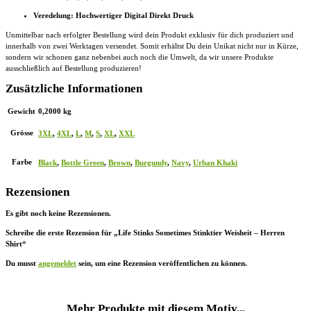
Veredelung: Hochwertiger Digital Direkt Druck
Unmittelbar nach erfolgter Bestellung wird dein Produkt exklusiv für dich produziert und
innerhalb von zwei Werktagen versendet. Somit erhältst Du dein Unikat nicht nur in Kürze,
sondern wir schonen ganz nebenbei auch noch die Umwelt, da wir unsere Produkte
ausschließlich auf Bestellung produzieren!
Zusätzliche Informationen
Gewicht
0,2000 kg
Grösse
3XL
,
4XL
,
L
,
M
,
S
,
XL
,
XXL
Farbe
Black
,
Bottle Green
,
Brown
,
Burgundy
,
Navy
,
Urban Khaki
Rezensionen
Es gibt noch keine Rezensionen.
Schreibe die erste Rezension für „Life Stinks Sometimes Stinktier Weisheit – Herren
Shirt“
Du musst
angemeldet
sein, um eine Rezension veröffentlichen zu können.
Mehr Produkte mit diesem Motiv...