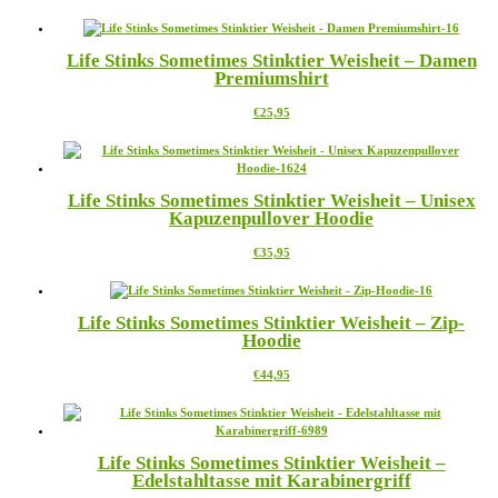
Produkt
können
weist
auf
mehrere
der
Life Stinks Sometimes Stinktier Weisheit – Damen
Varianten
Produktseite
Premiumshirt
auf.
gewählt
Die
werden
Dieses
€
25,95
Optionen
Produkt
können
weist
auf
mehrere
der
Varianten
Produktseite
Life Stinks Sometimes Stinktier Weisheit – Unisex
auf.
gewählt
Kapuzenpullover Hoodie
Die
werden
Optionen
Dieses
€
35,95
können
Produkt
auf
weist
der
mehrere
Produktseite
Life Stinks Sometimes Stinktier Weisheit – Zip-
Varianten
gewählt
Hoodie
auf.
werden
Die
Dieses
€
44,95
Optionen
Produkt
können
weist
auf
mehrere
der
Varianten
Produktseite
Life Stinks Sometimes Stinktier Weisheit –
auf.
gewählt
Edelstahltasse mit Karabinergriff
Die
werden
Optionen