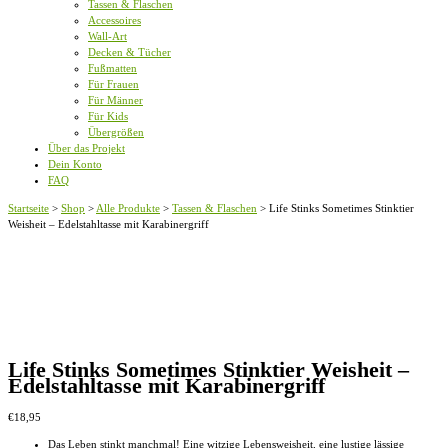
Tassen & Flaschen
Accessoires
Wall-Art
Decken & Tücher
Fußmatten
Für Frauen
Für Männer
Für Kids
Übergrößen
Über das Projekt
Dein Konto
FAQ
Startseite
>
Shop
>
Alle Produkte
>
Tassen & Flaschen
>
Life Stinks Sometimes Stinktier
Weisheit – Edelstahltasse mit Karabinergriff
Life Stinks Sometimes Stinktier Weisheit –
Edelstahltasse mit Karabinergriff
€
18,95
Das Leben stinkt manchmal! Eine witzige Lebensweisheit, eine lustige lässige