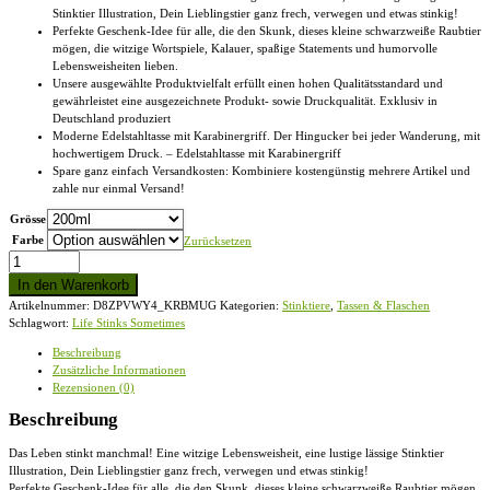
Stinktier Illustration, Dein Lieblingstier ganz frech, verwegen und etwas stinkig!
Perfekte Geschenk-Idee für alle, die den Skunk, dieses kleine schwarzweiße Raubtier
mögen, die witzige Wortspiele, Kalauer, spaßige Statements und humorvolle
Lebensweisheiten lieben.
Unsere ausgewählte Produktvielfalt erfüllt einen hohen Qualitätsstandard und
gewährleistet eine ausgezeichnete Produkt- sowie Druckqualität. Exklusiv in
Deutschland produziert
Moderne Edelstahltasse mit Karabinergriff. Der Hingucker bei jeder Wanderung, mit
hochwertigem Druck. – Edelstahltasse mit Karabinergriff
Spare ganz einfach Versandkosten: Kombiniere kostengünstig mehrere Artikel und
zahle nur einmal Versand!
Grösse
Farbe
Zurücksetzen
Life
Stinks
In den Warenkorb
Sometimes
Artikelnummer:
D8ZPVWY4_KRBMUG
Kategorien:
Stinktiere
,
Tassen & Flaschen
Stinktier
Schlagwort:
Life Stinks Sometimes
Weisheit
-
Beschreibung
Edelstahltasse
Zusätzliche Informationen
mit
Rezensionen (0)
Karabinergriff
Menge
Beschreibung
Das Leben stinkt manchmal! Eine witzige Lebensweisheit, eine lustige lässige Stinktier
Illustration, Dein Lieblingstier ganz frech, verwegen und etwas stinkig!
Perfekte Geschenk-Idee für alle, die den Skunk, dieses kleine schwarzweiße Raubtier mögen,