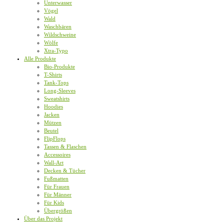
Unterwasser
Vögel
Wald
Waschbären
Wildschweine
Wölfe
Xtra-Typo
Alle Produkte
Bio-Produkte
T-Shirts
Tank-Tops
Long-Sleeves
Sweatshirts
Hoodies
Jacken
Mützen
Beutel
FlipFlops
Tassen & Flaschen
Accessoires
Wall-Art
Decken & Tücher
Fußmatten
Für Frauen
Für Männer
Für Kids
Übergrößen
Über das Projekt