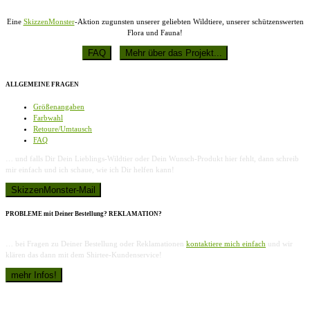
Eine
SkizzenMonster
-Aktion zugunsten unserer geliebten Wildtiere, unserer schützenswerten
Flora und Fauna!
ALLGEMEINE FRAGEN
Größenangaben
Farbwahl
Retoure/Umtausch
FAQ
… und falls Dir Dein Lieblings-Wildtier oder Dein Wunsch-Produkt hier fehlt, dann schreib
mir einfach und ich schaue, wie ich Dir helfen kann!
PROBLEME mit Deiner Bestellung? REKLAMATION?
… bei Fragen zu Deiner Bestellung oder Reklamationen
kontaktiere mich einfach
und wir
klären das dann mit dem Shirtee-Kundenservice!