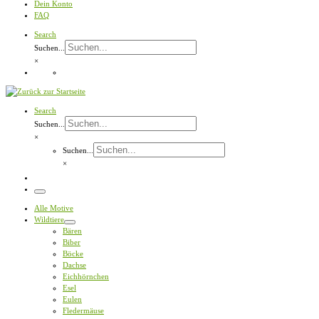
Dein Konto
FAQ
Search
Suchen...
×
Search
Suchen...
×
Suchen...
×
Menü
Alle Motive
Wildtiere
Bären
Biber
Böcke
Dachse
Eichhörnchen
Esel
Eulen
Fledermäuse