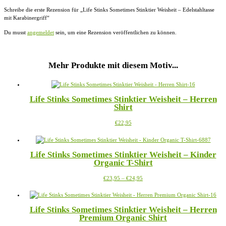
Schreibe die erste Rezension für „Life Stinks Sometimes Stinktier Weisheit – Edelstahltasse
mit Karabinergriff“
Du musst
angemeldet
sein, um eine Rezension veröffentlichen zu können.
Mehr Produkte mit diesem Motiv...
Life Stinks Sometimes Stinktier Weisheit – Herren
Shirt
Dieses
€
22,95
Produkt
weist
mehrere
Life Stinks Sometimes Stinktier Weisheit – Kinder
Varianten
Organic T-Shirt
auf.
Die
Preisspanne:
Dieses
€
23,95
–
€
24,95
Optionen
€23,95
Produkt
können
bis
weist
auf
€24,95
mehrere
der
Life Stinks Sometimes Stinktier Weisheit – Herren
Varianten
Produktseite
Premium Organic Shirt
auf.
gewählt
Die