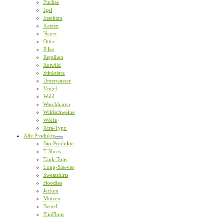
Füchse
Igel
Insekten
Katzen
Nager
Otter
Pilze
Reptilien
Rotwild
Stinktiere
Unterwasser
Vögel
Wald
Waschbären
Wildschweine
Wölfe
Xtra-Typo
Alle Produkte
Bio-Produkte
T-Shirts
Tank-Tops
Long-Sleeves
Sweatshirts
Hoodies
Jacken
Mützen
Beutel
FlipFlops