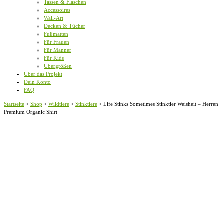
Tassen & Flaschen
Accessoires
Wall-Art
Decken & Tücher
Fußmatten
Für Frauen
Für Männer
Für Kids
Übergrößen
Über das Projekt
Dein Konto
FAQ
Startseite
>
Shop
>
Wildtiere
>
Stinktiere
>
Life Stinks Sometimes Stinktier Weisheit – Herren
Premium Organic Shirt