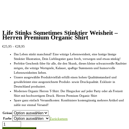
Life Stinks Sometimes Stinktier Weisheit –
Herren Premium Organic Shirt
Preisspanne:
€
25,95
–
€
28,95
€25,95
Das Leben stinkt manchmal! Eine witzige Lebensweisheit, eine lustige lässige
bis
Stinktier Illustration, Dein Lieblingstier ganz frech, verwegen und etwas stinkig!
€28,95
Perfekte Geschenk-Idee für alle, die den Skunk, dieses kleine schwarzweiße Raubtier
mögen, die witzige Wortspiele, Kalauer, spaßige Statements und humorvolle
Lebensweisheiten lieben.
Unsere ausgewählte Produktvielfalt erfüllt einen hohen Qualitätsstandard und
gewährleistet eine ausgezeichnete Produkt- sowie Druckqualität. Exklusiv in
Deutschland produziert.
Modernes Organic Herren T-Shirt. Der Hingucker auf jeder Party oder als Freizeit
Shirt mit hochwertigem Druck. Herren Premium Organic Shirt
Spare ganz einfach Versandkosten: Kombiniere kostengünstig mehrere Artikel und
zahle nur einmal Versand!
Grösse
Farbe
Zurücksetzen
Life
Stinks