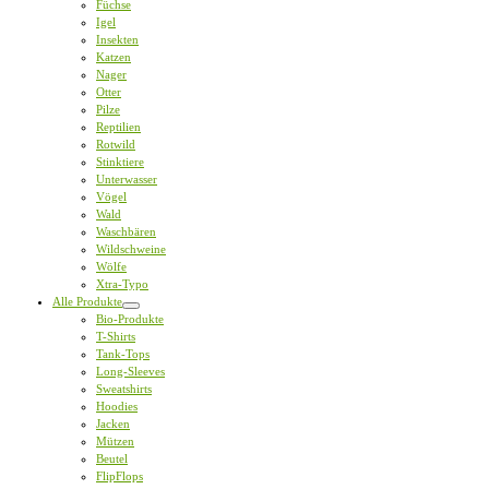
Füchse
Igel
Insekten
Katzen
Nager
Otter
Pilze
Reptilien
Rotwild
Stinktiere
Unterwasser
Vögel
Wald
Waschbären
Wildschweine
Wölfe
Xtra-Typo
Alle Produkte
Bio-Produkte
T-Shirts
Tank-Tops
Long-Sleeves
Sweatshirts
Hoodies
Jacken
Mützen
Beutel
FlipFlops