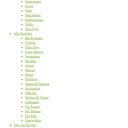
Unterwasser
Vögel
Wald
Waschbären
Wildschweine
Wölfe
Xtra-Typo
Alle Produkte
Bio-Produkte
T-Shirts
Tank-Tops
Long-Sleeves
Sweatshirts
Hoodies
Jacken
Mützen
Beutel
FlipFlops
Tassen & Flaschen
Accessoires
Wall-Art
Decken & Tücher
Fußmatten
Für Frauen
Für Männer
Für Kids
Übergrößen
Über das Projekt