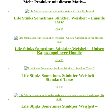
Mehr Produkte mit diesem Motiv...
Life Stinks Sometimes Stinktier Weisheit – Emaille
Tasse
Dieses
€
16,95
Produkt
weist
mehrere
Varianten
Life Stinks Sometimes Stinktier Weisheit – Unisex
auf.
Kapuzenpullover Hoodie
Die
Optionen
Dieses
€
35,95
können
Produkt
auf
weist
der
mehrere
Produktseite
Life Stinks Sometimes Stinktier Weisheit –
Varianten
gewählt
Standard Tasse
auf.
werden
Die
Dieses
€
14,95
Optionen
Produkt
können
weist
auf
mehrere
der
Varianten
Produktseite
Life Stinks Sometimes Stinktier Weisheit –
auf.
gewählt