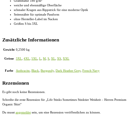
Grammatur 180 g/m²
weiche und ebenmäßige Oberfläche
schmaler Kragen aus Rippstrick für eine moderne Optik
Seitennähte für optimale Passform
ohne Hersteller-Label im Nacken
Größen S bis 3XL
Zusätzliche Informationen
Gewicht
0,2500 kg
Grösse
3XL
,
4XL
,
5XL
,
L
,
M
,
S
,
XL
,
XS
,
XXL
Farbe
Anthracite
,
Black
,
Burgundy
,
Dark Heather Grey
,
French Navy
Rezensionen
Es gibt noch keine Rezensionen.
Schreibe die erste Rezension für „Life Stinks Sometimes Stinktier Weisheit – Herren Premium
Organic Shirt“
Du musst
angemeldet
sein, um eine Rezension veröffentlichen zu können.