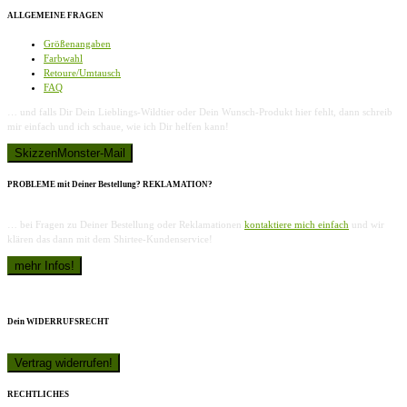
ALLGEMEINE FRAGEN
Größenangaben
Farbwahl
Retoure/Umtausch
FAQ
… und falls Dir Dein Lieblings-Wildtier oder Dein Wunsch-Produkt hier fehlt, dann schreib
mir einfach und ich schaue, wie ich Dir helfen kann!
PROBLEME mit Deiner Bestellung? REKLAMATION?
… bei Fragen zu Deiner Bestellung oder Reklamationen
kontaktiere mich einfach
und wir
klären das dann mit dem Shirtee-Kundenservice!
Dein WIDERRUFSRECHT
RECHTLICHES