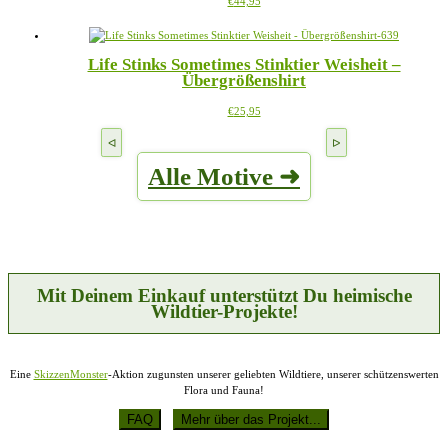
Dieses
€
44,95
Optionen
Produkt
können
weist
auf
mehrere
der
Life Stinks Sometimes Stinktier Weisheit –
Varianten
Produktseite
Übergrößenshirt
auf.
gewählt
Die
werden
Dieses
€
25,95
Optionen
Produkt
können
weist
auf
mehrere
der
Alle Motive ➜
Varianten
Produktseite
auf.
gewählt
Die
werden
Optionen
können
auf
der
Produktseite
Mit Deinem Einkauf unterstützt Du heimische
gewählt
Wildtier-Projekte!
werden
Eine
SkizzenMonster
-Aktion zugunsten unserer geliebten Wildtiere, unserer schützenswerten
Flora und Fauna!