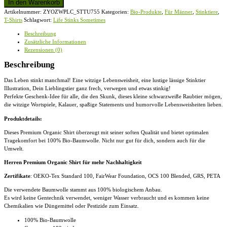
In den Warenkorb
Sometimes
Artikelnummer:
ZYOZWPLC_STTU755
Kategorien:
Bio-Produkte
,
Für Männer
,
Stinktiere
,
Stinktier
T-Shirts
Schlagwort:
Life Stinks Sometimes
Weisheit
-
Beschreibung
Herren
Zusätzliche Informationen
Premium
Rezensionen (0)
Organic
Shirt
Beschreibung
Menge
Das Leben stinkt manchmal! Eine witzige Lebensweisheit, eine lustige lässige Stinktier
Illustration, Dein Lieblingstier ganz frech, verwegen und etwas stinkig!
Perfekte Geschenk-Idee für alle, die den Skunk, dieses kleine schwarzweiße Raubtier mögen,
die witzige Wortspiele, Kalauer, spaßige Statements und humorvolle Lebensweisheiten lieben.
Produktdetails:
Dieses Premium Organic Shirt überzeugt mit seiner soften Qualität und bietet optimalen
Tragekomfort bei 100% Bio-Baumwolle. Nicht nur gut für dich, sondern auch für die
Umwelt.
Herren Premium Organic Shirt für mehr Nachhaltigkeit
Zertifikate
: OEKO-Tex Standard 100, FairWear Foundation, OCS 100 Blended, GRS, PETA
Die verwendete Baumwolle stammt aus 100% biologischem Anbau.
Es wird keine Gentechnik verwendet, weniger Wasser verbraucht und es kommen keine
Chemikalien wie Düngemittel oder Pestizide zum Einsatz.
100% Bio-Baumwolle