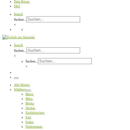
Dein Konto
FAQ
Search
Suchen...
×
Search
Suchen...
×
Suchen...
×
Menü
Alle Motive
Wildtiere
Bären
Biber
Böcke
Dachse
Eichhörnchen
Esel
Eulen
Fledermäuse