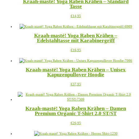
Kraah-masté! Yoga Raben Krähen – Standard
Tasse
Dieses
€
14,95
Produkt
weist
mehrere
Kraah-masté! Yoga Raben Krähen –
Varianten
Edelstahltasse mit Karabinergriff
auf.
Die
Dieses
€
16,95
Optionen
Produkt
können
weist
auf
mehrere
der
Kraah-masté! Yoga Raben Krähen – Unisex
Varianten
Produktseite
Kapuzenpullover Hoodie
auf.
gewählt
Die
werden
Dieses
€
37,95
Optionen
Produkt
können
weist
auf
mehrere
der
Varianten
Produktseite
Kraah-masté! Yoga Raben Krähen – Damen
auf.
gewählt
Premium Organic T-Shirt 2.0 ST/ST
Die
werden
Optionen
Dieses
€
26,95
können
Produkt
auf
weist
der
mehrere
Produktseite