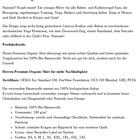
2.0.ST/ST
Menge
Namasté? Kraah-masté! Ein witziges Motiv für alle Raben- und Krähenvogel-Fans, die
Bewegung, regelmässiges Training, Yoga, Balance und Stretching lieben. Keep in Motion
und bleib flexibel in Körper und Geist!
Das Design zeigt sechs lustig gezeichnete Cartoon-Krähen oder Raben in verschiedenen
akrobatischen Yoga Positionen, wie dem Downward-Dog, einem Handstand, dem Pancake
oder chillend in der Child’s Pose. Namaste!
Produktdetails:
Dieses Premium Organic Shirt überzeugt mit seiner soften Qualität und bietet optimalen
Tragekomfort bei 100% Bio-Baumwolle. Nicht nur gut für dich, sondern auch für die
Umwelt.
Herren Premium Organic Shirt für mehr Nachhaltigkeit
Zertifikate
: OEKO-Tex Standard 100, FairWear Foundation, OCS 100 Blended, GRS, PETA
Die verwendete Baumwolle stammt aus 100% biologischem Anbau.
Es wird keine Gentechnik verwendet, weniger Wasser verbraucht und es kommen keine
Chemikalien wie Düngemittel oder Pestizide zum Einsatz.
Material: 100% Bio-Baumwolle
Grammatur: 180 g/m²
Verarbeitung: weiche und ebenmäßige Oberfläche, Seitennähte für optimale
Passform
Schnitt: schmaler Kragen aus Rippstrick für eine moderne Optik
Extras: ohne Hersteller-Label im Nacken
Größen: XS, S, M, L, XL, XXL, 3XL, 4XL, 5XL