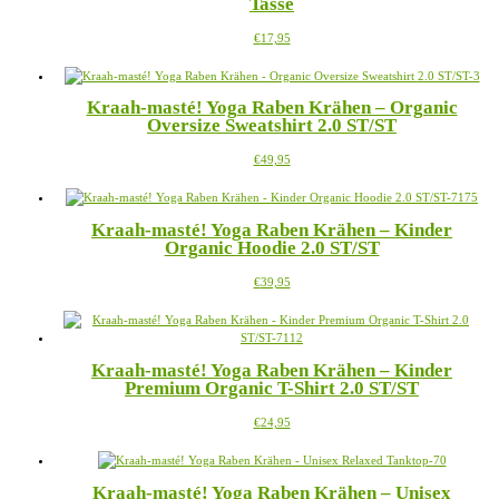
Tasse
auf.
gewählt
Die
werden
Dieses
€
17,95
Optionen
Produkt
können
weist
auf
mehrere
der
Kraah-masté! Yoga Raben Krähen – Organic
Varianten
Produktseite
Oversize Sweatshirt 2.0 ST/ST
auf.
gewählt
Die
werden
Dieses
€
49,95
Optionen
Produkt
können
weist
auf
mehrere
der
Kraah-masté! Yoga Raben Krähen – Kinder
Varianten
Produktseite
Organic Hoodie 2.0 ST/ST
auf.
gewählt
Die
werden
Dieses
€
39,95
Optionen
Produkt
können
weist
auf
mehrere
der
Varianten
Produktseite
Kraah-masté! Yoga Raben Krähen – Kinder
auf.
gewählt
Premium Organic T-Shirt 2.0 ST/ST
Die
werden
Optionen
Dieses
€
24,95
können
Produkt
auf
weist
der
mehrere
Produktseite
Kraah-masté! Yoga Raben Krähen – Unisex
Varianten
gewählt