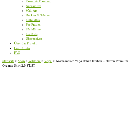
Tassen & Flaschen
Accessoires
Wall-Art
Decken & Tücher
Fußmatten
Für Frauen
Für Männer
Für Kids
Übergrößen
Über das Projekt
Dein Konto
FAQ
Startseite
>
Shop
>
Wildtiere
>
Vögel
>
Kraah-masté! Yoga Raben Krähen – Herren Premium
Organic Shirt 2.0.ST/ST