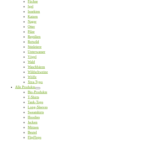
Füchse
Igel
Insekten
Katzen
Nager
Otter
Pilze
Reptilien
Rotwild
Stinktiere
Unterwasser
Vögel
Wald
Waschbären
Wildschweine
Wölfe
Xtra-Typo
Alle Produkte
Bio-Produkte
T-Shirts
Tank-Tops
Long-Sleeves
Sweatshirts
Hoodies
Jacken
Mützen
Beutel
FlipFlops