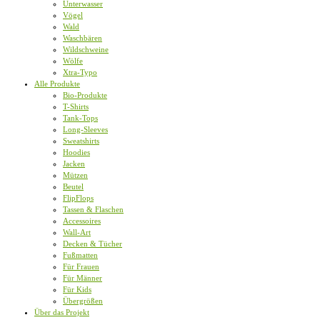
Unterwasser
Vögel
Wald
Waschbären
Wildschweine
Wölfe
Xtra-Typo
Alle Produkte
Bio-Produkte
T-Shirts
Tank-Tops
Long-Sleeves
Sweatshirts
Hoodies
Jacken
Mützen
Beutel
FlipFlops
Tassen & Flaschen
Accessoires
Wall-Art
Decken & Tücher
Fußmatten
Für Frauen
Für Männer
Für Kids
Übergrößen
Über das Projekt