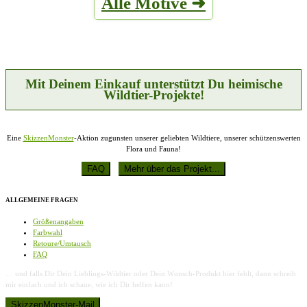
Alle Motive ➜
Varianten
Produktseite
auf.
gewählt
Die
werden
Optionen
können
auf
der
Produktseite
Mit Deinem Einkauf unterstützt Du heimische
gewählt
Wildtier-Projekte!
werden
Eine
SkizzenMonster
-Aktion zugunsten unserer geliebten Wildtiere, unserer schützenswerten
Flora und Fauna!
ALLGEMEINE FRAGEN
Größenangaben
Farbwahl
Retoure/Umtausch
FAQ
… und falls Dir Dein Lieblings-Wildtier oder Dein Wunsch-Produkt hier fehlt, dann schreib
mir einfach und ich schaue, wie ich Dir helfen kann!