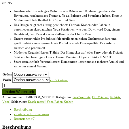
€
26,95
Kraah-masté! Ein witziges Motiv für alle Raben- und Krähenvogel-Fans, die
Bewegung, regelmässiges Training, Yoga, Balance und Stretching lieben. Keep in
Motion und bleib flexibel in Körper und Geist!
Das Design zeigt sechs lustig gezeichnete Cartoon-Krähen oder Raben in
verschiedenen akrobatischen Yoga Positionen, wie dem Downward-Dog, einem
Handstand, dem Pancake oder chillend in der Child’s Pose
Unsere ausgewählte Produktvielfalt erfüllt einen hohen Qualitätsstandard und
gewährleistet eine ausgezeichnete Produkt- sowie Druckqualität. Exklusiv in
Deutschland produziert.
Modernes Organic Herren T-Shirt. Der Hingucker auf jeder Party oder als Freizeit
Shirt mit hochwertigem Druck. Herren Premium Organic Shirt 2.0.ST/ST
Spare ganz einfach Versandkosten: Kombiniere kostengünstig mehrere Artikel und
zahle nur einmal Versand!
Grösse
Farbe
Zurücksetzen
Kraah-
masté!
In den Warenkorb
Yoga
Artikelnummer:
UG0J7R4M_STTU169
Kategorien:
Bio-Produkte
,
Für Männer
,
T-Shirts
,
Raben
Vögel
Schlagwort:
Kraah-masté! Yoga Raben Krähen
Krähen
-
Beschreibung
Herren
Zusätzliche Informationen
Premium
Rezensionen (0)
Organic
Shirt
Beschreibung