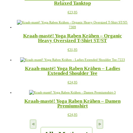
Relaxed Tanktop
auf.
werden
Die
Dieses
€
23,95
Optionen
Produkt
können
weist
auf
mehrere
der
Varianten
Produktseite
Kraah-masté! Yoga Raben Krähen – Organic
auf.
gewählt
Heavy Oversized T-Shirt ST/ST
Die
werden
Optionen
Dieses
€
31,95
können
Produkt
auf
weist
der
mehrere
Produktseite
Kraah-masté! Yoga Raben Krähen – Ladies
Varianten
gewählt
Extended Shoulder Tee
auf.
werden
Die
Dieses
€
24,95
Optionen
Produkt
können
weist
auf
mehrere
der
Kraah-masté! Yoga Raben Krähen – Damen
Varianten
Produktseite
Premiumshirt
auf.
gewählt
Die
werden
Dieses
€
24,95
Optionen
Produkt
können
weist
auf
mehrere
der