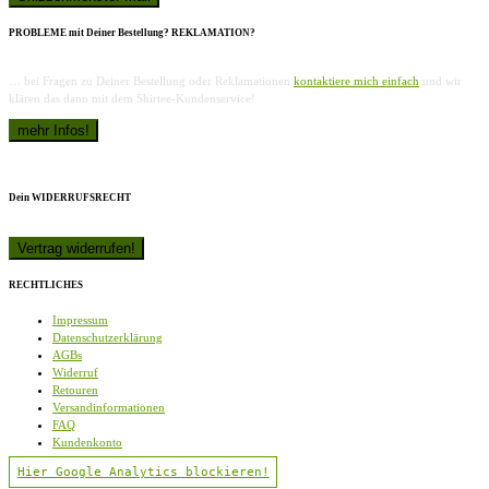
PROBLEME mit Deiner Bestellung? REKLAMATION?
… bei Fragen zu Deiner Bestellung oder Reklamationen
kontaktiere mich einfach
und wir
klären das dann mit dem Shirtee-Kundenservice!
Dein WIDERRUFSRECHT
RECHTLICHES
Impressum
Datenschutzerklärung
AGBs
Widerruf
Retouren
Versandinformationen
FAQ
Kundenkonto
Hier Google Analytics blockieren!