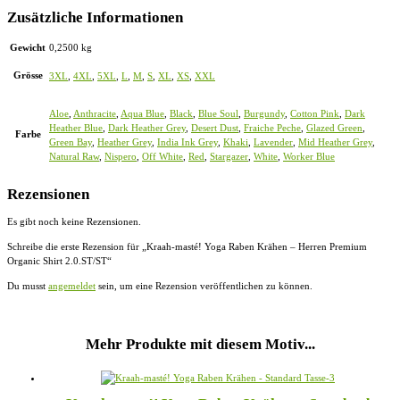
Zusätzliche Informationen
Gewicht
0,2500 kg
Grösse
3XL
,
4XL
,
5XL
,
L
,
M
,
S
,
XL
,
XS
,
XXL
Aloe
,
Anthracite
,
Aqua Blue
,
Black
,
Blue Soul
,
Burgundy
,
Cotton Pink
,
Dark
Heather Blue
,
Dark Heather Grey
,
Desert Dust
,
Fraiche Peche
,
Glazed Green
,
Farbe
Green Bay
,
Heather Grey
,
India Ink Grey
,
Khaki
,
Lavender
,
Mid Heather Grey
,
Natural Raw
,
Nispero
,
Off White
,
Red
,
Stargazer
,
White
,
Worker Blue
Rezensionen
Es gibt noch keine Rezensionen.
Schreibe die erste Rezension für „Kraah-masté! Yoga Raben Krähen – Herren Premium
Organic Shirt 2.0.ST/ST“
Du musst
angemeldet
sein, um eine Rezension veröffentlichen zu können.
Mehr Produkte mit diesem Motiv...