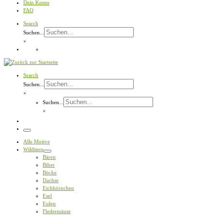
Dein Konto
FAQ
Search
Suchen...
×
Search
Suchen...
×
Suchen...
×
Menü
Alle Motive
Wildtiere
Bären
Biber
Böcke
Dachse
Eichhörnchen
Esel
Eulen
Fledermäuse