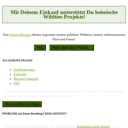
können
auf
der
Mit Deinem Einkauf unterstützt Du heimische
Produktseite
Wildtier-Projekte!
gewählt
werden
Eine
SkizzenMonster
-Aktion zugunsten unserer geliebten Wildtiere, unserer schützenswerten
Flora und Fauna!
ALLGEMEINE FRAGEN
Größenangaben
Farbwahl
Retoure/Umtausch
FAQ
… und falls Dir Dein Lieblings-Wildtier oder Dein Wunsch-Produkt hier fehlt, dann schreib
mir einfach und ich schaue, wie ich Dir helfen kann!
PROBLEME mit Deiner Bestellung? REKLAMATION?
… bei Fragen zu Deiner Bestellung oder Reklamationen
kontaktiere mich einfach
und wir