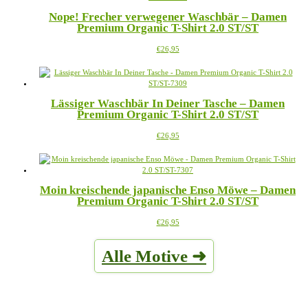
Varianten
gewählt
Nope! Frecher verwegener Waschbär – Damen
auf.
werden
Premium Organic T-Shirt 2.0 ST/ST
Die
Optionen
Dieses
€
26,95
können
Produkt
auf
weist
der
mehrere
Produktseite
Varianten
gewählt
Lässiger Waschbär In Deiner Tasche – Damen
auf.
werden
Premium Organic T-Shirt 2.0 ST/ST
Die
Optionen
Dieses
€
26,95
können
Produkt
auf
weist
der
mehrere
Produktseite
Varianten
gewählt
Moin kreischende japanische Enso Möwe – Damen
auf.
werden
Premium Organic T-Shirt 2.0 ST/ST
Die
Optionen
Dieses
€
26,95
können
Produkt
auf
weist
der
Alle Motive ➜
mehrere
Produktseite
Varianten
gewählt
auf.
werden
Die
Optionen