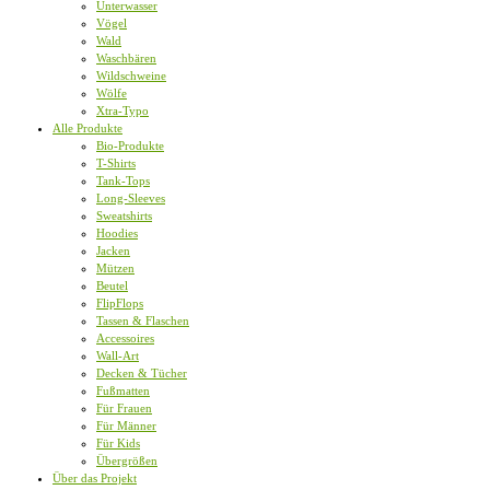
Unterwasser
Vögel
Wald
Waschbären
Wildschweine
Wölfe
Xtra-Typo
Alle Produkte
Bio-Produkte
T-Shirts
Tank-Tops
Long-Sleeves
Sweatshirts
Hoodies
Jacken
Mützen
Beutel
FlipFlops
Tassen & Flaschen
Accessoires
Wall-Art
Decken & Tücher
Fußmatten
Für Frauen
Für Männer
Für Kids
Übergrößen
Über das Projekt