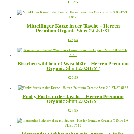
Dieses
€
26,95
können
Produkt
auf
weist
der
mehrere
Produktseite
Varianten
gewählt
Mittelfinger Katze in der Tasche – Herren
auf.
werden
Premium Organic Shirt 2.0.ST/ST
Die
Optionen
Dieses
€
26,95
können
Produkt
auf
weist
der
mehrere
Produktseite
Varianten
gewählt
Bisschen wild heute! Waschbär – Herren Premium
auf.
werden
Organic Shirt 2.0.ST/ST
Die
Optionen
Dieses
€
26,95
können
Produkt
auf
weist
der
mehrere
Produktseite
Funky Fuchs in der Tasche – Herren Premium
Varianten
gewählt
Organic Shirt 2.0.ST/ST
auf.
werden
Die
Dieses
€
27,95
Optionen
Produkt
können
weist
auf
mehrere
der
Varianten
Produktseite
auf.