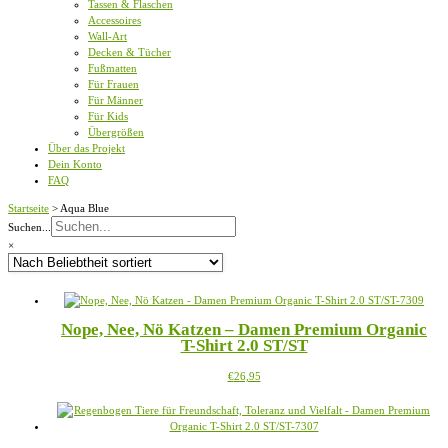
Tassen & Flaschen
Accessoires
Wall-Art
Decken & Tücher
Fußmatten
Für Frauen
Für Männer
Für Kids
Übergrößen
Über das Projekt
Dein Konto
FAQ
Startseite
>
Aqua Blue
Suchen...
×
Nope, Nee, Nö Katzen – Damen Premium Organic
T-Shirt 2.0 ST/ST
Dieses
€
26,95
Produkt
weist
mehrere
Varianten