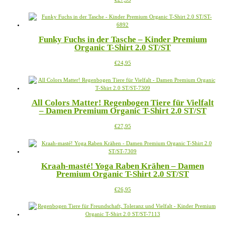
auf
Produkt
der
weist
Produktseite
mehrere
gewählt
Varianten
werden
Funky Fuchs in der Tasche – Kinder Premium
auf.
Organic T-Shirt 2.0 ST/ST
Die
Optionen
Dieses
€
24,95
können
Produkt
auf
weist
der
mehrere
Produktseite
Varianten
gewählt
All Colors Matter! Regenbogen Tiere für Vielfalt
auf.
werden
– Damen Premium Organic T-Shirt 2.0 ST/ST
Die
Optionen
Dieses
€
27,95
können
Produkt
auf
weist
der
mehrere
Produktseite
Varianten
gewählt
Kraah-masté! Yoga Raben Krähen – Damen
auf.
werden
Premium Organic T-Shirt 2.0 ST/ST
Die
Optionen
Dieses
€
26,95
können
Produkt
auf
weist
der
mehrere
Produktseite
Varianten
gewählt