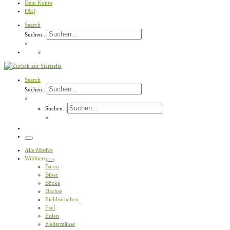
Dein Konto
FAQ
Search
Suchen...
×
Search
Suchen...
×
Suchen...
×
Menü
Alle Motive
Wildtiere
Bären
Biber
Böcke
Dachse
Eichhörnchen
Esel
Eulen
Fledermäuse