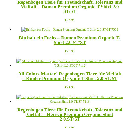
Regenbogen Tiere für Freundschaft, Toleranz und
auf.
Vielfalt – Damen Premium Organic T-Shirt 2.0
Die
ST/ST
Optionen
können
Dieses
€
27,95
auf
Produkt
der
weist
Produktseite
mehrere
gewählt
Bin halt ein Fuchs – Damen Premium Organic T-
Varianten
werden
Shirt 2.0 ST/ST
auf.
Die
Dieses
€
26,95
Optionen
Produkt
können
weist
auf
mehrere
der
Varianten
Produktseite
All Colors Matter! Regenbogen Tiere für Vielfalt
auf.
gewählt
– Kinder Premium Organic T-Shirt 2.0 ST/ST
Die
werden
Optionen
Dieses
€
24,95
können
Produkt
auf
weist
der
mehrere
Produktseite
Varianten
gewählt
Regenbogen Tiere für Freundschaft, Toleranz und
auf.
werden
Vielfalt – Herren Premium Organic Shirt
Die
2.0.ST/ST
Optionen
können
Dieses
€
27,95