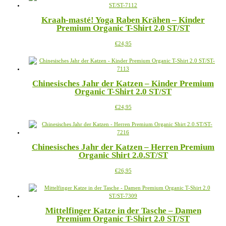
mehrere
Varianten
Kraah-masté! Yoga Raben Krähen – Kinder
auf.
Premium Organic T-Shirt 2.0 ST/ST
Die
Optionen
Dieses
€
24,95
können
Produkt
auf
weist
der
mehrere
Produktseite
Varianten
gewählt
Chinesisches Jahr der Katzen – Kinder Premium
auf.
werden
Organic T-Shirt 2.0 ST/ST
Die
Optionen
Dieses
€
24,95
können
Produkt
auf
weist
der
mehrere
Produktseite
Varianten
gewählt
Chinesisches Jahr der Katzen – Herren Premium
auf.
werden
Organic Shirt 2.0.ST/ST
Die
Optionen
Dieses
€
26,95
können
Produkt
auf
weist
der
mehrere
Produktseite
Varianten
gewählt
Mittelfinger Katze in der Tasche – Damen
auf.
werden
Premium Organic T-Shirt 2.0 ST/ST
Die