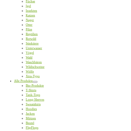
Füchse
Igel
Insekten
Katzen
Nager
Otter
Pilze
Reptilien
Rotwild
Stinktiere
Unterwasser
Vögel
Wald
Waschbären
Wildschweine
Wölfe
Xtra-Typo
Alle Produkte
Bio-Produkte
T-Shirts
Tank-Tops
Long-Sleeves
Sweatshirts
Hoodies
Jacken
Mützen
Beutel
FlipFlops