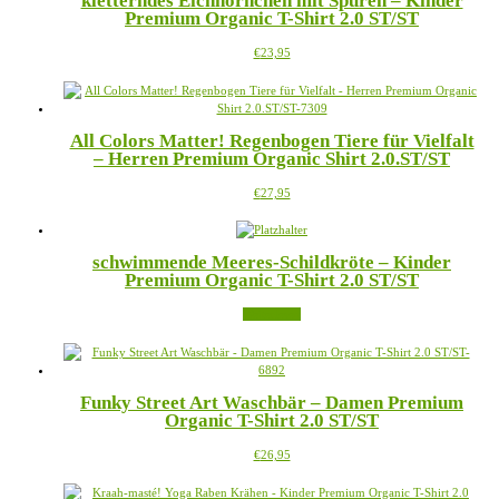
kletterndes Eichhörnchen mit Spuren – Kinder
gewählt
Premium Organic T-Shirt 2.0 ST/ST
Die
werden
Optionen
Dieses
€
23,95
können
Produkt
auf
weist
der
mehrere
Produktseite
Varianten
gewählt
All Colors Matter! Regenbogen Tiere für Vielfalt
auf.
werden
– Herren Premium Organic Shirt 2.0.ST/ST
Die
Optionen
Dieses
€
27,95
können
Produkt
auf
weist
der
mehrere
Produktseite
schwimmende Meeres-Schildkröte – Kinder
Varianten
gewählt
Premium Organic T-Shirt 2.0 ST/ST
auf.
werden
Die
Weiterlesen
Optionen
können
auf
der
Produktseite
Funky Street Art Waschbär – Damen Premium
gewählt
Organic T-Shirt 2.0 ST/ST
werden
Dieses
€
26,95
Produkt
weist