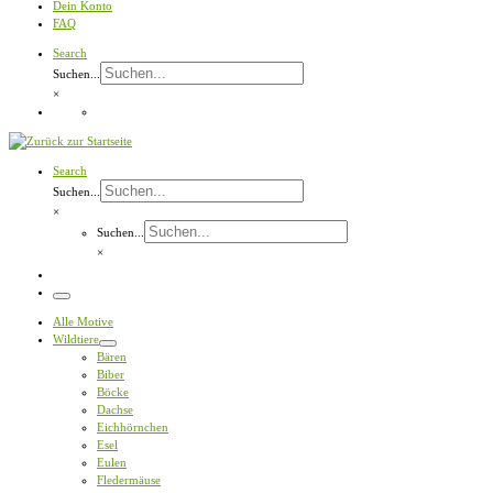
Dein Konto
FAQ
Search
Suchen...
×
Search
Suchen...
×
Suchen...
×
Menü
Alle Motive
Wildtiere
Bären
Biber
Böcke
Dachse
Eichhörnchen
Esel
Eulen
Fledermäuse