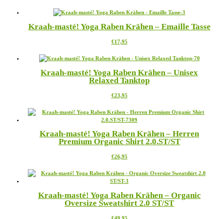
Produkt
auf
weist
der
mehrere
Produktseite
Kraah-masté! Yoga Raben Krähen – Emaille Tasse
Varianten
gewählt
auf.
werden
Dieses
€
17,95
Die
Produkt
Optionen
weist
können
mehrere
auf
Kraah-masté! Yoga Raben Krähen – Unisex
Varianten
der
Relaxed Tanktop
auf.
Produktseite
Die
gewählt
Dieses
€
23,95
Optionen
werden
Produkt
können
weist
auf
mehrere
der
Varianten
Produktseite
Kraah-masté! Yoga Raben Krähen – Herren
auf.
gewählt
Premium Organic Shirt 2.0.ST/ST
Die
werden
Optionen
Dieses
€
26,95
können
Produkt
auf
weist
der
mehrere
Produktseite
Varianten
gewählt
Kraah-masté! Yoga Raben Krähen – Organic
auf.
werden
Oversize Sweatshirt 2.0 ST/ST
Die
Optionen
Dieses
€
49,95
können