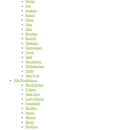
Füchse
Igel
Insekten
Katzen
Nager
Otter
Pilze
Reptilien
Rotwild
Stinktiere
Unterwasser
Vögel
Wald
Waschbären
Wildschweine
Wölfe
Xtra-Typo
Alle Produkte
Bio-Produkte
T-Shirts
Tank-Tops
Long-Sleeves
Sweatshirts
Hoodies
Jacken
Mützen
Beutel
FlipFlops