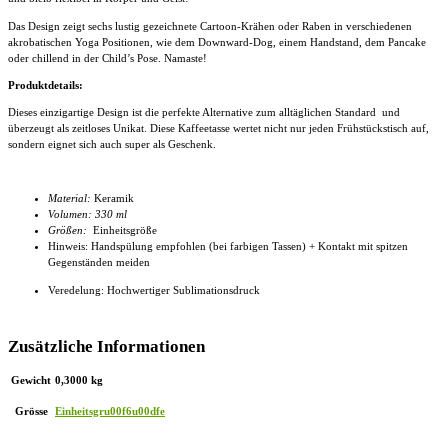
Das Design zeigt sechs lustig gezeichnete Cartoon-Krähen oder Raben in verschiedenen
akrobatischen Yoga Positionen, wie dem Downward-Dog, einem Handstand, dem Pancake
oder chillend in der Child’s Pose. Namaste!
Produktdetails:
Dieses einzigartige Design ist die perfekte Alternative zum alltäglichen Standard und
überzeugt als zeitloses Unikat. Diese
Kaffeetasse
wertet nicht nur jeden Frühstückstisch auf,
sondern eignet sich auch super als Geschenk.
Material:
Keramik
Volumen: 330 ml
Größen:
Einheitsgröße
Hinweis: Handspülung empfohlen (bei farbigen Tassen) + Kontakt mit spitzen
Gegenständen meiden
Veredelung: Hochwertiger Sublimationsdruck
Zusätzliche Informationen
Gewicht
0,3000 kg
Grösse
Einheitsgru00f6u00dfe