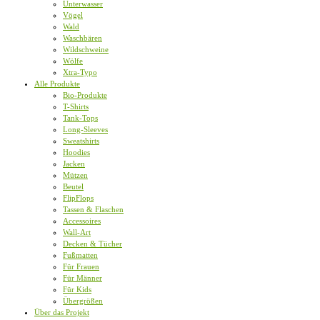
Unterwasser
Vögel
Wald
Waschbären
Wildschweine
Wölfe
Xtra-Typo
Alle Produkte
Bio-Produkte
T-Shirts
Tank-Tops
Long-Sleeves
Sweatshirts
Hoodies
Jacken
Mützen
Beutel
FlipFlops
Tassen & Flaschen
Accessoires
Wall-Art
Decken & Tücher
Fußmatten
Für Frauen
Für Männer
Für Kids
Übergrößen
Über das Projekt