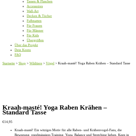
Tassen & Flaschen
Accessoires
Wall-Art
Decken & Tücher
Fußmatten
Für Frauen
Für Männer
Für Kids
Übergrößen
Über das Projekt
Dein Konto
FAQ
Startseite
>
Shop
>
Wildtiere
>
Vögel
>
Kraah-masté! Yoga Raben Krähen – Standard Tasse
Kraah-masté! Yoga Raben Krähen –
Standard Tasse
€
14,95
Kraah-masté! Ein witziges Motiv für alle Raben- und Krähenvogel-Fans, die
Bewegung, regelmässiges Training, Yoga, Balance und Stretching lieben. Keep in