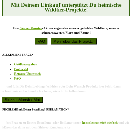
Produktseite
Mit Deinem Einkauf unterstützt Du heimische
gewählt
Wildtier-Projekte!
werden
Eine
SkizzenMonster
-Aktion zugunsten unserer geliebten Wildtiere, unserer
schützenswerten Flora und Fauna!
ALLGEMEINE FRAGEN
Größenangaben
Farbwahl
Retoure/Umtausch
FAQ
… und falls Dir Dein Lieblings-Wildtier oder Dein Wunsch-Produkt hier fehlt, dann
schreib mir einfach und ich schaue, wie ich Dir helfen kann!
PROBLEME mit Deiner Bestellung? REKLAMATION?
… bei Fragen zu Deiner Bestellung oder Reklamationen
kontaktiere mich einfach
und wir
klären das dann mit dem Shirtee-Kundenservice!