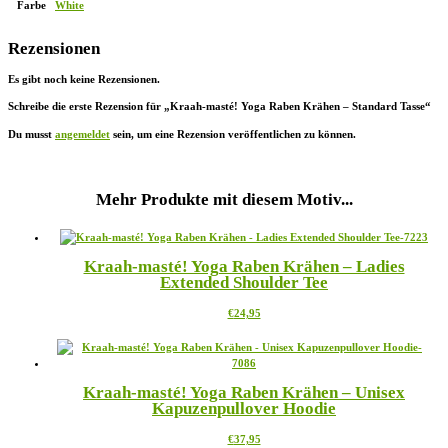
Farbe
White
Rezensionen
Es gibt noch keine Rezensionen.
Schreibe die erste Rezension für „Kraah-masté! Yoga Raben Krähen – Standard Tasse“
Du musst
angemeldet
sein, um eine Rezension veröffentlichen zu können.
Mehr Produkte mit diesem Motiv...
Kraah-masté! Yoga Raben Krähen – Ladies
Extended Shoulder Tee
Dieses
€
24,95
Produkt
weist
mehrere
Varianten
Kraah-masté! Yoga Raben Krähen – Unisex
auf.
Kapuzenpullover Hoodie
Die
Optionen
Dieses
€
37,95
können