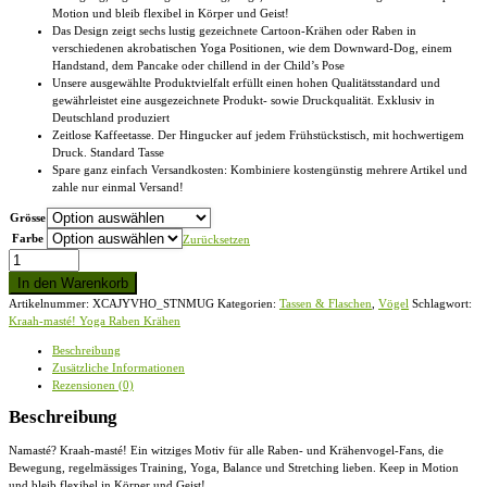
Motion und bleib flexibel in Körper und Geist!
Das Design zeigt sechs lustig gezeichnete Cartoon-Krähen oder Raben in
verschiedenen akrobatischen Yoga Positionen, wie dem Downward-Dog, einem
Handstand, dem Pancake oder chillend in der Child’s Pose
Unsere ausgewählte Produktvielfalt erfüllt einen hohen Qualitätsstandard und
gewährleistet eine ausgezeichnete Produkt- sowie Druckqualität. Exklusiv in
Deutschland produziert
Zeitlose Kaffeetasse. Der Hingucker auf jedem Frühstückstisch, mit hochwertigem
Druck. Standard Tasse
Spare ganz einfach Versandkosten: Kombiniere kostengünstig mehrere Artikel und
zahle nur einmal Versand!
Grösse
Farbe
Zurücksetzen
Kraah-
masté!
In den Warenkorb
Yoga
Artikelnummer:
XCAJYVHO_STNMUG
Kategorien:
Tassen & Flaschen
,
Vögel
Schlagwort:
Raben
Kraah-masté! Yoga Raben Krähen
Krähen
-
Beschreibung
Standard
Zusätzliche Informationen
Tasse
Rezensionen (0)
Menge
Beschreibung
Namasté? Kraah-masté! Ein witziges Motiv für alle Raben- und Krähenvogel-Fans, die
Bewegung, regelmässiges Training, Yoga, Balance und Stretching lieben. Keep in Motion
und bleib flexibel in Körper und Geist!