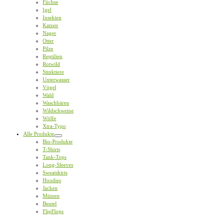
Füchse
Igel
Insekten
Katzen
Nager
Otter
Pilze
Reptilien
Rotwild
Stinktiere
Unterwasser
Vögel
Wald
Waschbären
Wildschweine
Wölfe
Xtra-Typo
Alle Produkte
Bio-Produkte
T-Shirts
Tank-Tops
Long-Sleeves
Sweatshirts
Hoodies
Jacken
Mützen
Beutel
FlipFlops