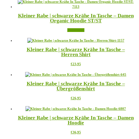
bis
weist
€27,95
mehrere
Varianten
Kleiner Rabe | schwarze Krähe In Tasche – Damen
auf.
Organic Hoodie ST/ST
Die
Optionen
Weiterlesen
können
auf
der
Produktseite
Kleiner Rabe | schwarze Krähe In Tasche –
gewählt
Herren Shirt
werden
Dieses
€
23,95
Produkt
weist
mehrere
Kleiner Rabe | schwarze Krähe In Tasche –
Varianten
Übergrößenshirt
auf.
Die
Dieses
€
26,95
Optionen
Produkt
können
weist
auf
mehrere
der
Kleiner Rabe | schwarze Krähe In Tasche – Damen
Varianten
Produktseite
Hoodie
auf.
gewählt
Die
werden
Dieses
€
36,95
Optionen
Produkt
können