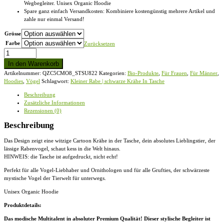
Wegbegleiter. Unisex Organic Hoodie
Spare ganz einfach Versandkosten: Kombiniere kostengünstig mehrere Artikel und
zahle nur einmal Versand!
Grösse
Farbe
Zurücksetzen
Kleiner
Rabe
In den Warenkorb
|
Artikelnummer:
QZC5CMO8_STSU822
Kategorien:
Bio-Produkte
,
Für Frauen
,
Für Männer
,
schwarze
Hoodies
,
Vögel
Schlagwort:
Kleiner Rabe | schwarze Krähe In Tasche
Krähe
In
Beschreibung
Tasche
Zusätzliche Informationen
-
Rezensionen (0)
Unisex
Organic
Beschreibung
Hoodie
Menge
Das Design zeigt eine witzige Cartoon Krähe in der Tasche, dein absolutes Lieblingstier, der
lässige Rabenvogel, schaut kess in die Welt hinaus.
HINWEIS: die Tasche ist aufgedruckt, nicht echt!
Perfekt für alle Vogel-Liebhaber und Ornithologen und für alle Grufties, der schwärzeste
mystische Vogel der Tierwelt für unterwegs.
Unisex Organic Hoodie
Produktdetails:
Das modische Multitalent in absoluter Premium Qualität! Dieser stylische Begleiter ist