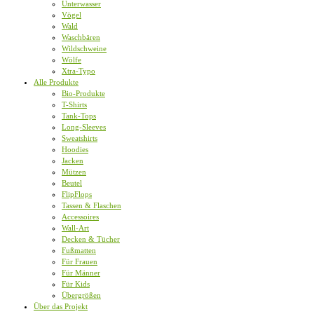
Unterwasser
Vögel
Wald
Waschbären
Wildschweine
Wölfe
Xtra-Typo
Alle Produkte
Bio-Produkte
T-Shirts
Tank-Tops
Long-Sleeves
Sweatshirts
Hoodies
Jacken
Mützen
Beutel
FlipFlops
Tassen & Flaschen
Accessoires
Wall-Art
Decken & Tücher
Fußmatten
Für Frauen
Für Männer
Für Kids
Übergrößen
Über das Projekt