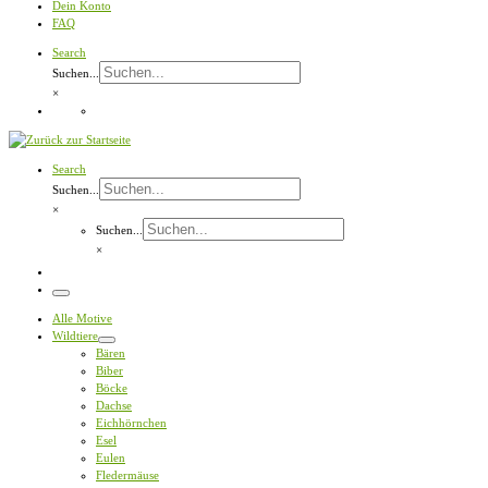
Dein Konto
FAQ
Search
Suchen...
×
Search
Suchen...
×
Suchen...
×
Menü
Alle Motive
Wildtiere
Bären
Biber
Böcke
Dachse
Eichhörnchen
Esel
Eulen
Fledermäuse