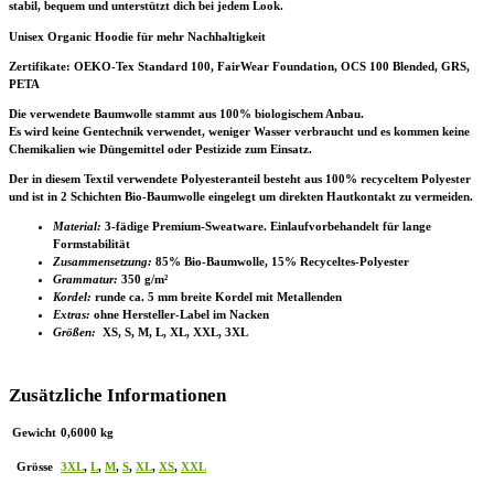
stabil, bequem und unterstützt dich bei jedem Look.
Unisex Organic Hoodie für mehr Nachhaltigkeit
Zertifikate
: OEKO-Tex Standard 100, FairWear Foundation, OCS 100 Blended, GRS,
PETA
Die verwendete Baumwolle stammt aus 100% biologischem Anbau.
Es wird keine Gentechnik verwendet, weniger Wasser verbraucht und es kommen keine
Chemikalien wie Düngemittel oder Pestizide zum Einsatz.
Der in diesem Textil verwendete Polyesteranteil besteht aus 100% recyceltem Polyester
und ist in 2 Schichten Bio-Baumwolle eingelegt um direkten Hautkontakt zu vermeiden.
Material:
3-fädige Premium-Sweatware. Einlaufvorbehandelt für lange
Formstabilität
Zusammensetzung:
85% Bio-Baumwolle, 15% Recyceltes-Polyester
Grammatur:
350 g/m²
Kordel:
runde ca. 5 mm breite Kordel mit Metallenden
Extras:
ohne Hersteller-Label im Nacken
Größen:
XS, S, M, L, XL, XXL, 3XL
Zusätzliche Informationen
Gewicht
0,6000 kg
Grösse
3XL
,
L
,
M
,
S
,
XL
,
XS
,
XXL