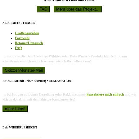
ALLGEMEINE FRAGEN
Größenangaben
Farbwahl
Retoure/Umtausch
FAQ
… und falls Dir Dein Lieblings-Wildtier oder Dein Wunsch-Produkt hier fehlt, dann
schreib mir einfach und ich schaue, wie ich Dir helfen kann!
PROBLEME mit Deiner Bestellung? REKLAMATION?
… bei Fragen zu Deiner Bestellung oder Reklamationen
kontaktiere mich einfach
und wir
klären das dann mit dem Shirtee-Kundenservice!
Dein WIDERRUFSRECHT