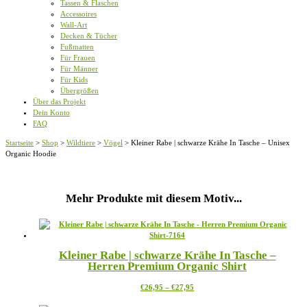
Tassen & Flaschen
Accessoires
Wall-Art
Decken & Tücher
Fußmatten
Für Frauen
Für Männer
Für Kids
Übergrößen
Über das Projekt
Dein Konto
FAQ
Startseite
>
Shop
>
Wildtiere
>
Vögel
>
Kleiner Rabe | schwarze Krähe In Tasche – Unisex
Organic Hoodie
Mehr Produkte mit diesem Motiv...
Kleiner Rabe | schwarze Krähe In Tasche –
Herren Premium Organic Shirt
Preisspanne:
Dieses
€
26,95
–
€
27,95
€26,95
Produkt