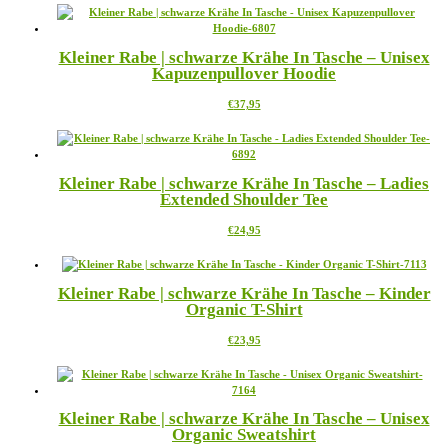
weist
auf
mehrere
der
Varianten
Produktseite
Kleiner Rabe | schwarze Krähe In Tasche – Unisex
auf.
gewählt
Kapuzenpullover Hoodie
Die
werden
Optionen
Dieses
€
37,95
können
Produkt
auf
weist
der
mehrere
Produktseite
Varianten
gewählt
Kleiner Rabe | schwarze Krähe In Tasche – Ladies
auf.
werden
Extended Shoulder Tee
Die
Optionen
Dieses
€
24,95
können
Produkt
auf
weist
der
mehrere
Produktseite
Kleiner Rabe | schwarze Krähe In Tasche – Kinder
Varianten
gewählt
Organic T-Shirt
auf.
werden
Die
Dieses
€
23,95
Optionen
Produkt
können
weist
auf
mehrere
der
Varianten
Produktseite
Kleiner Rabe | schwarze Krähe In Tasche – Unisex
auf.
gewählt
Organic Sweatshirt
Die
werden