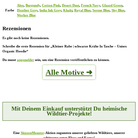
Aloe
,
Burgundy
,
Cotton Pink
,
Desert Dust
,
French Navy
,
Glazed Green
,
Farbe
Heather Grey
,
India Ink Grey
,
Khaki
,
Royal Blue
,
Serene Blue
,
Sky Blue
,
Worker Blue
Rezensionen
Es gibt noch keine Rezensionen.
Schreibe die erste Rezension für „Kleiner Rabe | schwarze Krähe In Tasche – Unisex
Organic Hoodie“
Du musst
angemeldet
sein, um eine Rezension veröffentlichen zu können.
Alle Motive ➜
Mit Deinem Einkauf unterstützt Du heimische
Wildtier-Projekte!
Eine
SkizzenMonster
-Aktion zugunsten unserer geliebten Wildtiere, unserer
schützenswerten Flora und Fauna!