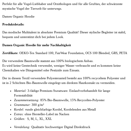
Perfekt für alle Vogel-Liebhaber und Ornithologen und für alle Grufties, der schwärzeste
mystische Vogel der Tierwelt für unterwegs.
Damen Organic Hoodie
Produktdetails:
Das modische Multitalent in absoluter Premium Qualität! Dieser stylische Begleiter ist stabil,
bequem und unterstützt dich bei jedem Look.
Damen Organic Hoodie für mehr Nachhaltigkeit
Zertifikate
: OEKO-Tex Standard 100, FairWear Foundation, OCS 100 Blended, GRS, PETA
Die verwendete Baumwolle stammt aus 100% biologischem Anbau.
Es wird keine Gentechnik verwendet, weniger Wasser verbraucht und es kommen keine
Chemikalien wie Düngemittel oder Pestizide zum Einsatz.
Der in diesem Textil verwendete Polyesteranteil besteht aus 100% recyceltem Polyester und
ist in 2 Schichten Bio-Baumwolle eingelegt um direkten Hautkontakt zu vermeiden.
Material:
3-fädige Premium-Sweatware. Einlaufvorbehandelt für lange
Formstabilität
Zusammensetzung:
85% Bio-Baumwolle, 15% Recyceltes-Polyester
Grammatur:
300 g/m²
Kordel: r
unde gleichfarbige Kordel, Kordelenden aus Metall
Extras:
ohne Hersteller-Label im Nacken
Größen:
S, M, L, XL, XXL
Veredelung:
Qualitativ hochwertiger Digital Direktdruck