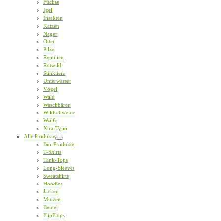
Füchse
Igel
Insekten
Katzen
Nager
Otter
Pilze
Reptilien
Rotwild
Stinktiere
Unterwasser
Vögel
Wald
Waschbären
Wildschweine
Wölfe
Xtra-Typo
Alle Produkte
Bio-Produkte
T-Shirts
Tank-Tops
Long-Sleeves
Sweatshirts
Hoodies
Jacken
Mützen
Beutel
FlipFlops