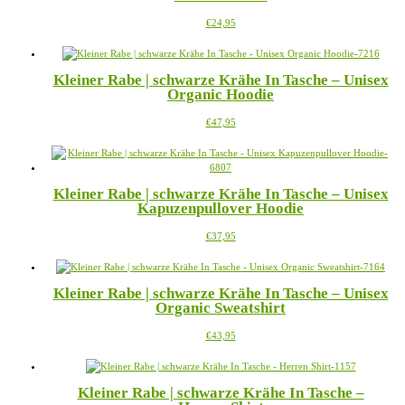
Dieses
€
24,95
Produkt
weist
mehrere
Kleiner Rabe | schwarze Krähe In Tasche – Unisex
Varianten
Organic Hoodie
auf.
Die
Dieses
€
47,95
Optionen
Produkt
können
weist
auf
mehrere
der
Varianten
Produktseite
Kleiner Rabe | schwarze Krähe In Tasche – Unisex
auf.
gewählt
Kapuzenpullover Hoodie
Die
werden
Optionen
Dieses
€
37,95
können
Produkt
auf
weist
der
mehrere
Produktseite
Kleiner Rabe | schwarze Krähe In Tasche – Unisex
Varianten
gewählt
Organic Sweatshirt
auf.
werden
Die
Dieses
€
43,95
Optionen
Produkt
können
weist
auf
mehrere
der
Kleiner Rabe | schwarze Krähe In Tasche –
Varianten
Produktseite