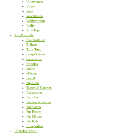
Unterwasser
Vögel
Wald
Waschbären
Wildschweine
Wölfe
Xtra-Typo
Alle Produkte
Bio-Produkte
T-Shirts
Tank-Tops
Long-Sleeves
Sweatshirts
Hoodies
Jacken
Mützen
Beutel
FlipFlops
Tassen & Flaschen
Accessoires
Wall-Art
Decken & Tücher
Fußmatten
Für Frauen
Für Männer
Für Kids
Übergrößen
Über das Projekt