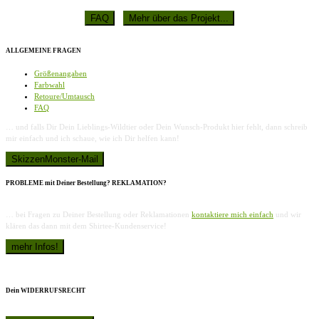
ALLGEMEINE FRAGEN
Größenangaben
Farbwahl
Retoure/Umtausch
FAQ
… und falls Dir Dein Lieblings-Wildtier oder Dein Wunsch-Produkt hier fehlt, dann schreib
mir einfach und ich schaue, wie ich Dir helfen kann!
PROBLEME mit Deiner Bestellung? REKLAMATION?
… bei Fragen zu Deiner Bestellung oder Reklamationen
kontaktiere mich einfach
und wir
klären das dann mit dem Shirtee-Kundenservice!
Dein WIDERRUFSRECHT