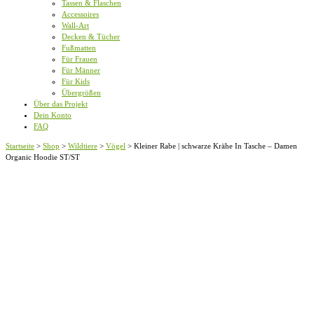
Tassen & Flaschen
Accessoires
Wall-Art
Decken & Tücher
Fußmatten
Für Frauen
Für Männer
Für Kids
Übergrößen
Über das Projekt
Dein Konto
FAQ
Startseite
>
Shop
>
Wildtiere
>
Vögel
>
Kleiner Rabe | schwarze Krähe In Tasche – Damen
Organic Hoodie ST/ST