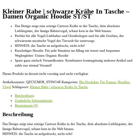
Kleiner Rabe | schwarze Krähe In Tasche –
Damen Organic Hoodie ST/ST
Das Design zeigt eine witzige Cartoon Krähe in der Tasche, dein absolutes
Lieblingstier, der lässige Rabenvogel, schaut kess in die Welt hinaus.
Perfekt für alle Vogel-Liebhaber und Ornithologen und für alle Grufties, der
schwärzeste mystische Vogel der Tierwelt für unterwegs.
HINWEIS: die Tasche ist aufgedruckt, nicht echt!
Kuscheliger Hoodie. Für jede Situation im Alltag ein treuer und bequemer
Wegbegleiter. Unisex Organic Hoodie
Spare ganz einfach Versandkosten: Kombiniere kostengünstig mehrere Artikel und
zahle nur einmal Versand!
Dieses Produkt ist derzeit nicht vorrätig und nicht verfügbar.
Artikelnummer:
QZC5CMO8_STSW148
Kategorien:
Bio-Produkte
,
Für Frauen
,
Hoodies
,
Vögel
Schlagwort:
Kleiner Rabe | schwarze Krähe In Tasche
Beschreibung
Zusätzliche Informationen
Rezensionen (0)
Beschreibung
Das Design zeigt eine witzige Cartoon Krähe in der Tasche, dein absolutes Lieblingstier, der
lässige Rabenvogel, schaut kess in die Welt hinaus.
HINWEIS: die Tasche ist aufgedruckt, nicht echt!