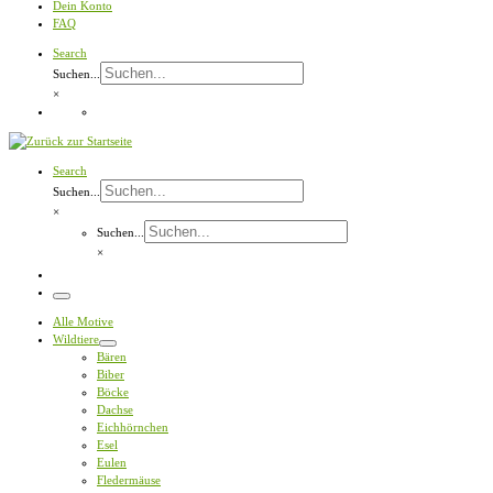
Dein Konto
FAQ
Search
Suchen...
×
Search
Suchen...
×
Suchen...
×
Menü
Alle Motive
Wildtiere
Bären
Biber
Böcke
Dachse
Eichhörnchen
Esel
Eulen
Fledermäuse