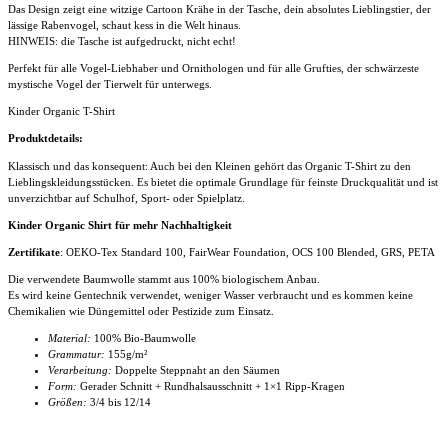
Shirt
Das Design zeigt eine witzige Cartoon Krähe in der Tasche, dein absolutes Lieblingstier, der
Menge
lässige Rabenvogel, schaut kess in die Welt hinaus.
HINWEIS: die Tasche ist aufgedruckt, nicht echt!
Perfekt für alle Vogel-Liebhaber und Ornithologen und für alle Grufties, der schwärzeste
mystische Vogel der Tierwelt für unterwegs.
Kinder Organic T-Shirt
Produktdetails:
Klassisch und das konsequent: Auch bei den Kleinen gehört das Organic T-Shirt zu den
Lieblingskleidungsstücken. Es bietet die optimale Grundlage für feinste Druckqualität und ist
unverzichtbar auf Schulhof, Sport- oder Spielplatz.
Kinder Organic Shirt für mehr Nachhaltigkeit
Zertifikate
: OEKO-Tex Standard 100, FairWear Foundation, OCS 100 Blended, GRS, PETA
Die verwendete Baumwolle stammt aus 100% biologischem Anbau.
Es wird keine Gentechnik verwendet, weniger Wasser verbraucht und es kommen keine
Chemikalien wie Düngemittel oder Pestizide zum Einsatz.
Material:
100% Bio-Baumwolle
Grammatur:
155g/m²
Verarbeitung:
Doppelte Steppnaht an den Säumen
Form:
Gerader Schnitt + Rundhalsausschnitt + 1×1 Ripp-Kragen
Größen:
3/4 bis 12/14