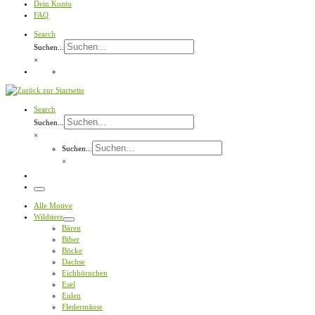
Dein Konto
FAQ
Search
Suchen...
×
Search
Suchen...
×
Suchen...
×
Menü
Alle Motive
Wildtiere
Bären
Biber
Böcke
Dachse
Eichhörnchen
Esel
Eulen
Fledermäuse