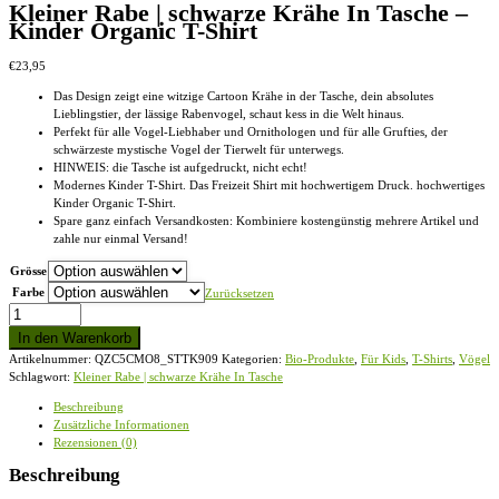
Kleiner Rabe | schwarze Krähe In Tasche –
Kinder Organic T-Shirt
€
23,95
Das Design zeigt eine witzige Cartoon Krähe in der Tasche, dein absolutes
Lieblingstier, der lässige Rabenvogel, schaut kess in die Welt hinaus.
Perfekt für alle Vogel-Liebhaber und Ornithologen und für alle Grufties, der
schwärzeste mystische Vogel der Tierwelt für unterwegs.
HINWEIS: die Tasche ist aufgedruckt, nicht echt!
Modernes Kinder T-Shirt. Das Freizeit Shirt mit hochwertigem Druck. hochwertiges
Kinder Organic T-Shirt.
Spare ganz einfach Versandkosten: Kombiniere kostengünstig mehrere Artikel und
zahle nur einmal Versand!
Grösse
Farbe
Zurücksetzen
Kleiner
Rabe
In den Warenkorb
|
Artikelnummer:
QZC5CMO8_STTK909
Kategorien:
Bio-Produkte
,
Für Kids
,
T-Shirts
,
Vögel
schwarze
Schlagwort:
Kleiner Rabe | schwarze Krähe In Tasche
Krähe
In
Beschreibung
Tasche
Zusätzliche Informationen
-
Rezensionen (0)
Kinder
Organic
Beschreibung
T-