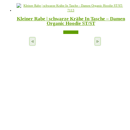
Produkt
können
weist
auf
mehrere
der
Varianten
Produktseite
Kleiner Rabe | schwarze Krähe In Tasche – Damen
auf.
gewählt
Organic Hoodie ST/ST
Die
werden
Optionen
Weiterlesen
können
auf
der
Produktseite
gewählt
werden