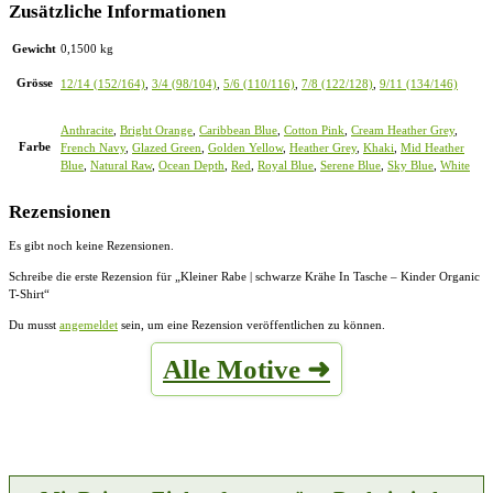
Zusätzliche Informationen
Gewicht
0,1500 kg
Grösse
12/14 (152/164)
,
3/4 (98/104)
,
5/6 (110/116)
,
7/8 (122/128)
,
9/11 (134/146)
Anthracite
,
Bright Orange
,
Caribbean Blue
,
Cotton Pink
,
Cream Heather Grey
,
Farbe
French Navy
,
Glazed Green
,
Golden Yellow
,
Heather Grey
,
Khaki
,
Mid Heather
Blue
,
Natural Raw
,
Ocean Depth
,
Red
,
Royal Blue
,
Serene Blue
,
Sky Blue
,
White
Rezensionen
Es gibt noch keine Rezensionen.
Schreibe die erste Rezension für „Kleiner Rabe | schwarze Krähe In Tasche – Kinder Organic
T-Shirt“
Du musst
angemeldet
sein, um eine Rezension veröffentlichen zu können.
Alle Motive ➜