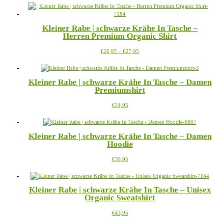
weist
auf
mehrere
der
Varianten
Produktseite
Kleiner Rabe | schwarze Krähe In Tasche –
auf.
gewählt
Herren Premium Organic Shirt
Die
werden
Optionen
Preisspanne:
Dieses
€
26,95
–
€
27,95
können
€26,95
Produkt
auf
bis
weist
der
€27,95
mehrere
Produktseite
Kleiner Rabe | schwarze Krähe In Tasche – Damen
Varianten
gewählt
Premiumshirt
auf.
werden
Die
Dieses
€
24,95
Optionen
Produkt
können
weist
auf
mehrere
der
Kleiner Rabe | schwarze Krähe In Tasche – Damen
Varianten
Produktseite
Hoodie
auf.
gewählt
Die
werden
Dieses
€
36,95
Optionen
Produkt
können
weist
auf
mehrere
der
Kleiner Rabe | schwarze Krähe In Tasche – Unisex
Varianten
Produktseite
Organic Sweatshirt
auf.
gewählt
Die
werden
Dieses
€
43,95
Optionen