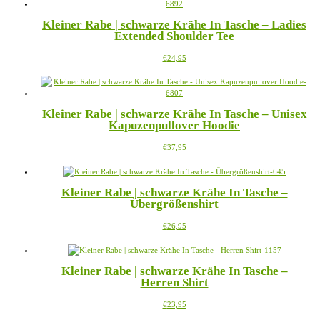
mehrere
Varianten
Kleiner Rabe | schwarze Krähe In Tasche – Ladies
auf.
Extended Shoulder Tee
Die
Optionen
Dieses
€
24,95
können
Produkt
auf
weist
der
mehrere
Produktseite
Varianten
gewählt
Kleiner Rabe | schwarze Krähe In Tasche – Unisex
auf.
werden
Kapuzenpullover Hoodie
Die
Optionen
Dieses
€
37,95
können
Produkt
auf
weist
der
mehrere
Produktseite
Kleiner Rabe | schwarze Krähe In Tasche –
Varianten
gewählt
Übergrößenshirt
auf.
werden
Die
Dieses
€
26,95
Optionen
Produkt
können
weist
auf
mehrere
der
Kleiner Rabe | schwarze Krähe In Tasche –
Varianten
Produktseite
Herren Shirt
auf.
gewählt
Die
werden
Dieses
€
23,95
Optionen
Produkt
können