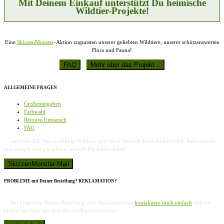
Mit Deinem Einkauf unterstützt Du heimische
Wildtier-Projekte!
Eine
SkizzenMonster
-Aktion zugunsten unserer geliebten Wildtiere, unserer schützenswerten
Flora und Fauna!
ALLGEMEINE FRAGEN
Größenangaben
Farbwahl
Retoure/Umtausch
FAQ
… und falls Dir Dein Lieblings-Wildtier oder Dein Wunsch-Produkt hier fehlt, dann schreib
mir einfach und ich schaue, wie ich Dir helfen kann!
PROBLEME mit Deiner Bestellung? REKLAMATION?
… bei Fragen zu Deiner Bestellung oder Reklamationen
kontaktiere mich einfach
und wir
klären das dann mit dem Shirtee-Kundenservice!