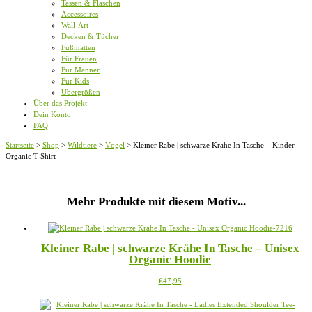
Tassen & Flaschen
Accessoires
Wall-Art
Decken & Tücher
Fußmatten
Für Frauen
Für Männer
Für Kids
Übergrößen
Über das Projekt
Dein Konto
FAQ
Startseite
>
Shop
>
Wildtiere
>
Vögel
>
Kleiner Rabe | schwarze Krähe In Tasche – Kinder
Organic T-Shirt
Mehr Produkte mit diesem Motiv...
Kleiner Rabe | schwarze Krähe In Tasche – Unisex
Organic Hoodie
Dieses
€
47,95
Produkt
weist