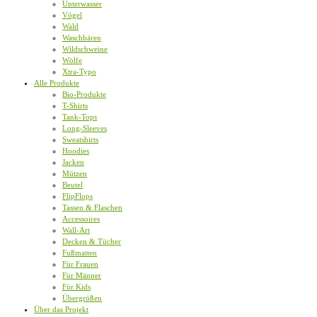
Unterwasser
Vögel
Wald
Waschbären
Wildschweine
Wölfe
Xtra-Typo
Alle Produkte
Bio-Produkte
T-Shirts
Tank-Tops
Long-Sleeves
Sweatshirts
Hoodies
Jacken
Mützen
Beutel
FlipFlops
Tassen & Flaschen
Accessoires
Wall-Art
Decken & Tücher
Fußmatten
Für Frauen
Für Männer
Für Kids
Übergrößen
Über das Projekt