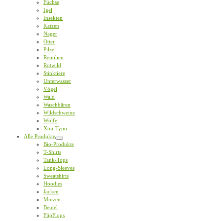
Füchse
Igel
Insekten
Katzen
Nager
Otter
Pilze
Reptilien
Rotwild
Stinktiere
Unterwasser
Vögel
Wald
Waschbären
Wildschweine
Wölfe
Xtra-Typo
Alle Produkte
Bio-Produkte
T-Shirts
Tank-Tops
Long-Sleeves
Sweatshirts
Hoodies
Jacken
Mützen
Beutel
FlipFlops