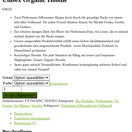
€
48,95
Zwei Fledermaus-Silhouetten fliegen hoch durch die gruselige Nacht vor einem
stilvollen Vollmond. Für jeden Freund düsterer Kunst, für Mystik-Freaks, Gruftis
und Gothics.
Ein schickes lässiges Dark-Art-Motiv für Fledermaus-Fans, für Leute, die es einfach
stylisch dunkel wie die Nacht mögen.
Unsere ausgewählte Produktvielfalt erfüllt einen hohen Qualitätsstandard und
gewährleistet eine ausgezeichnete Produkt- sowie Druckqualität. Exklusiv in
Deutschland produziert.
Kuscheliger Hoodie. Für jede Situation im Alltag ein treuer und bequemer
Wegbegleiter. Unisex Organic Hoodie
Spare ganz einfach Versandkosten: Kombiniere kostengünstig mehrere Artikel und
zahle nur einmal Versand!
Grösse
Farbe
Zurücksetzen
Fledermaus
Silhouetten
In den Warenkorb
bei
Artikelnummer:
EY5WLW9C_STSU822
Kategorien:
Bio-Produkte
,
Fledermäuse
,
Für
Vollmond
Frauen
,
Für Männer
,
Hoodies
Schlagwort:
Fledermaus Silhouetten bei Vollmond
-
Unisex
Beschreibung
Organic
Zusätzliche Informationen
Hoodie
Rezensionen (0)
Menge
Beschreibung