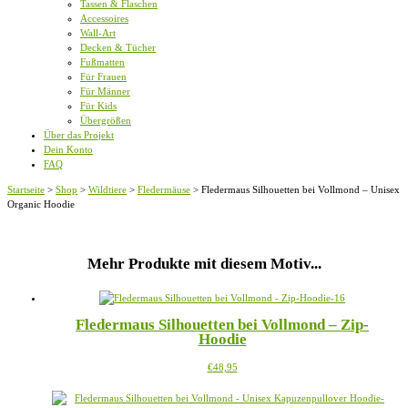
Tassen & Flaschen
Accessoires
Wall-Art
Decken & Tücher
Fußmatten
Für Frauen
Für Männer
Für Kids
Übergrößen
Über das Projekt
Dein Konto
FAQ
Startseite
>
Shop
>
Wildtiere
>
Fledermäuse
>
Fledermaus Silhouetten bei Vollmond – Unisex
Organic Hoodie
Mehr Produkte mit diesem Motiv...
Fledermaus Silhouetten bei Vollmond – Zip-
Hoodie
Dieses
€
48,95
Produkt
weist