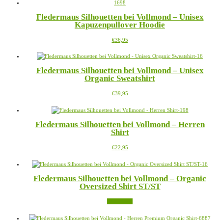
mehrere
Varianten
Fledermaus Silhouetten bei Vollmond – Unisex
auf.
Kapuzenpullover Hoodie
Die
Optionen
Dieses
€
36,95
können
Produkt
auf
weist
der
mehrere
Produktseite
Fledermaus Silhouetten bei Vollmond – Unisex
Varianten
gewählt
Organic Sweatshirt
auf.
werden
Die
Dieses
€
39,95
Optionen
Produkt
können
weist
auf
mehrere
der
Fledermaus Silhouetten bei Vollmond – Herren
Varianten
Produktseite
Shirt
auf.
gewählt
Die
werden
Dieses
€
22,95
Optionen
Produkt
können
weist
auf
mehrere
der
Fledermaus Silhouetten bei Vollmond – Organic
Varianten
Produktseite
Oversized Shirt ST/ST
auf.
gewählt
Die
werden
Weiterlesen
Optionen
können
auf