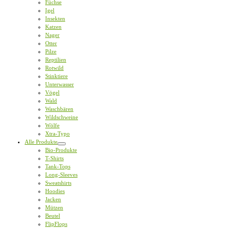
Füchse
Igel
Insekten
Katzen
Nager
Otter
Pilze
Reptilien
Rotwild
Stinktiere
Unterwasser
Vögel
Wald
Waschbären
Wildschweine
Wölfe
Xtra-Typo
Alle Produkte
Bio-Produkte
T-Shirts
Tank-Tops
Long-Sleeves
Sweatshirts
Hoodies
Jacken
Mützen
Beutel
FlipFlops