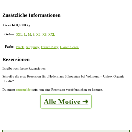
Zusätzliche Informationen
Gewicht
0,6000 kg
Grösse
3XL
,
L
,
M
,
S
,
XL
,
XS
,
XXL
Farbe
Black
,
Burgundy
,
French Navy
,
Glazed Green
Rezensionen
Es gibt noch keine Rezensionen.
Schreibe die erste Rezension für „Fledermaus Silhouetten bei Vollmond – Unisex Organic
Hoodie“
Du musst
angemeldet
sein, um eine Rezension veröffentlichen zu können.
Alle Motive ➜