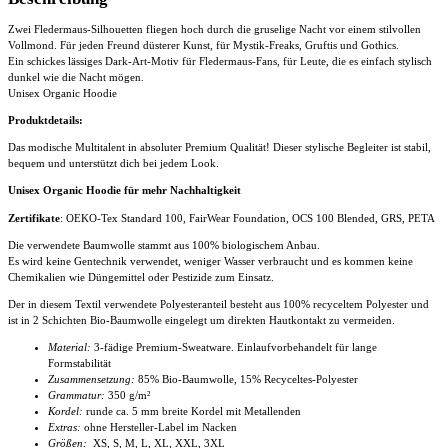
Zwei Fledermaus-Silhouetten fliegen hoch durch die gruselige Nacht vor einem stilvollen
Vollmond. Für jeden Freund düsterer Kunst, für Mystik-Freaks, Gruftis und Gothics.
Ein schickes lässiges Dark-Art-Motiv für Fledermaus-Fans, für Leute, die es einfach stylisch
dunkel wie die Nacht mögen.
Unisex Organic Hoodie
Produktdetails:
Das modische Multitalent in absoluter Premium Qualität! Dieser stylische Begleiter ist stabil,
bequem und unterstützt dich bei jedem Look.
Unisex Organic Hoodie für mehr Nachhaltigkeit
Zertifikate
: OEKO-Tex Standard 100, FairWear Foundation, OCS 100 Blended, GRS, PETA
Die verwendete Baumwolle stammt aus 100% biologischem Anbau.
Es wird keine Gentechnik verwendet, weniger Wasser verbraucht und es kommen keine
Chemikalien wie Düngemittel oder Pestizide zum Einsatz.
Der in diesem Textil verwendete Polyesteranteil besteht aus 100% recyceltem Polyester und
ist in 2 Schichten Bio-Baumwolle eingelegt um direkten Hautkontakt zu vermeiden.
Material:
3-fädige Premium-Sweatware. Einlaufvorbehandelt für lange
Formstabilität
Zusammensetzung:
85% Bio-Baumwolle, 15% Recyceltes-Polyester
Grammatur:
350 g/m²
Kordel:
runde ca. 5 mm breite Kordel mit Metallenden
Extras:
ohne Hersteller-Label im Nacken
Größen:
XS, S, M, L, XL, XXL, 3XL