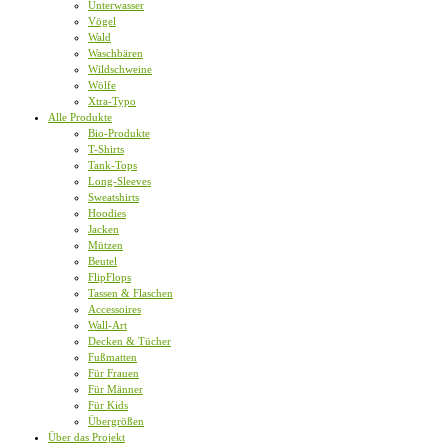
Unterwasser
Vögel
Wald
Waschbären
Wildschweine
Wölfe
Xtra-Typo
Alle Produkte
Bio-Produkte
T-Shirts
Tank-Tops
Long-Sleeves
Sweatshirts
Hoodies
Jacken
Mützen
Beutel
FlipFlops
Tassen & Flaschen
Accessoires
Wall-Art
Decken & Tücher
Fußmatten
Für Frauen
Für Männer
Für Kids
Übergrößen
Über das Projekt