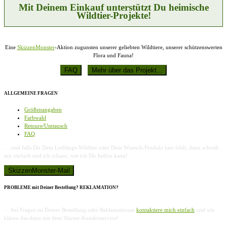
Mit Deinem Einkauf unterstützt Du heimische
Wildtier-Projekte!
Eine
SkizzenMonster
-Aktion zugunsten unserer geliebten Wildtiere, unserer schützenswerten
Flora und Fauna!
ALLGEMEINE FRAGEN
Größenangaben
Farbwahl
Retoure/Umtausch
FAQ
… und falls Dir Dein Lieblings-Wildtier oder Dein Wunsch-Produkt hier fehlt, dann schreib
mir einfach und ich schaue, wie ich Dir helfen kann!
PROBLEME mit Deiner Bestellung? REKLAMATION?
… bei Fragen zu Deiner Bestellung oder Reklamationen
kontaktiere mich einfach
und wir
klären das dann mit dem Shirtee-Kundenservice!