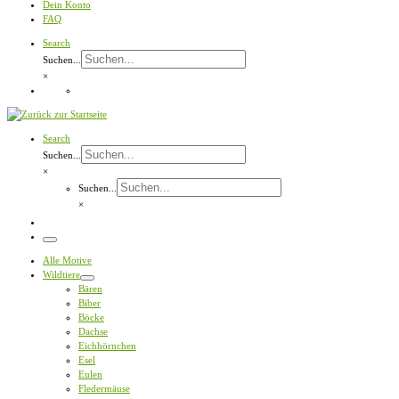
Dein Konto
FAQ
Search
Suchen...
×
Search
Suchen...
×
Suchen...
×
Menü
Alle Motive
Wildtiere
Bären
Biber
Böcke
Dachse
Eichhörnchen
Esel
Eulen
Fledermäuse