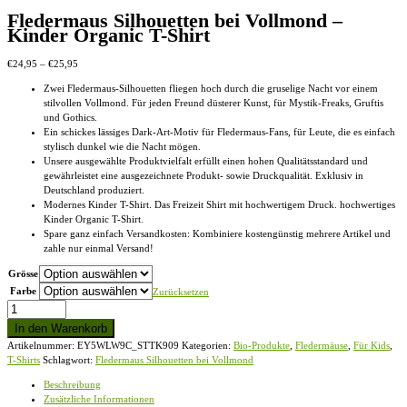
Fledermaus Silhouetten bei Vollmond –
Kinder Organic T-Shirt
Preisspanne:
€
24,95
–
€
25,95
€24,95
Zwei Fledermaus-Silhouetten fliegen hoch durch die gruselige Nacht vor einem
bis
stilvollen Vollmond. Für jeden Freund düsterer Kunst, für Mystik-Freaks, Gruftis
€25,95
und Gothics.
Ein schickes lässiges Dark-Art-Motiv für Fledermaus-Fans, für Leute, die es einfach
stylisch dunkel wie die Nacht mögen.
Unsere ausgewählte Produktvielfalt erfüllt einen hohen Qualitätsstandard und
gewährleistet eine ausgezeichnete Produkt- sowie Druckqualität. Exklusiv in
Deutschland produziert.
Modernes Kinder T-Shirt. Das Freizeit Shirt mit hochwertigem Druck. hochwertiges
Kinder Organic T-Shirt.
Spare ganz einfach Versandkosten: Kombiniere kostengünstig mehrere Artikel und
zahle nur einmal Versand!
Grösse
Farbe
Zurücksetzen
Fledermaus
Silhouetten
In den Warenkorb
bei
Artikelnummer:
EY5WLW9C_STTK909
Kategorien:
Bio-Produkte
,
Fledermäuse
,
Für Kids
,
Vollmond
T-Shirts
Schlagwort:
Fledermaus Silhouetten bei Vollmond
-
Kinder
Beschreibung
Organic
Zusätzliche Informationen