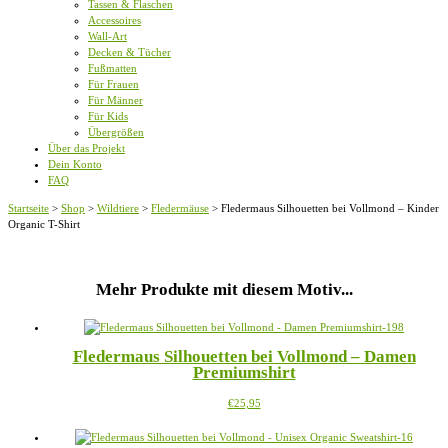
Tassen & Flaschen
Accessoires
Wall-Art
Decken & Tücher
Fußmatten
Für Frauen
Für Männer
Für Kids
Übergrößen
Über das Projekt
Dein Konto
FAQ
Startseite
>
Shop
>
Wildtiere
>
Fledermäuse
>
Fledermaus Silhouetten bei Vollmond – Kinder
Organic T-Shirt
Mehr Produkte mit diesem Motiv...
Fledermaus Silhouetten bei Vollmond – Damen
Premiumshirt
Dieses
€
25,95
Produkt
weist