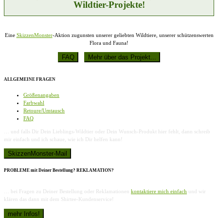
Wildtier-Projekte!
Eine
SkizzenMonster
-Aktion zugunsten unserer geliebten Wildtiere, unserer schützenswerten
Flora und Fauna!
ALLGEMEINE FRAGEN
Größenangaben
Farbwahl
Retoure/Umtausch
FAQ
… und falls Dir Dein Lieblings-Wildtier oder Dein Wunsch-Produkt hier fehlt, dann schreib
mir einfach und ich schaue, wie ich Dir helfen kann!
PROBLEME mit Deiner Bestellung? REKLAMATION?
… bei Fragen zu Deiner Bestellung oder Reklamationen
kontaktiere mich einfach
und wir
klären das dann mit dem Shirtee-Kundenservice!