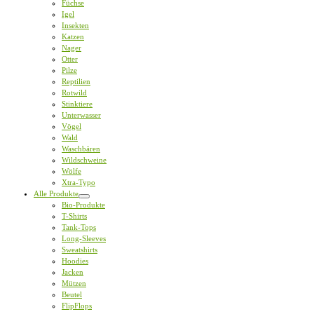
Füchse
Igel
Insekten
Katzen
Nager
Otter
Pilze
Reptilien
Rotwild
Stinktiere
Unterwasser
Vögel
Wald
Waschbären
Wildschweine
Wölfe
Xtra-Typo
Alle Produkte
Bio-Produkte
T-Shirts
Tank-Tops
Long-Sleeves
Sweatshirts
Hoodies
Jacken
Mützen
Beutel
FlipFlops