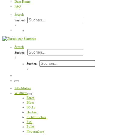
Dein Konto
FAQ
Search
Suchen...
×
Search
Suchen...
×
Suchen...
×
Menü
Alle Motive
Wildtiere
Bären
Biber
Böcke
Dachse
Eichhörnchen
Esel
Eulen
Fledermäuse