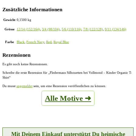
Zusätzliche Informationen
Gewicht
0,1500 kg
Grösse
12/14 (152/164)
,
3/4 (98/104)
,
5/6 (110/116)
,
7/8 (122/128)
,
9/11 (134/146)
Farbe
Black
,
French Navy
,
Red
,
Royal Blue
Rezensionen
Es gibt noch keine Rezensionen.
Schreibe die erste Rezension für „Fledermaus Silhouetten bei Vollmond – Kinder Organic T-
Shirt“
Du musst
angemeldet
sein, um eine Rezension veröffentlichen zu können.
Alle Motive ➜
Mit Deinem Einkauf unterstützt Du heimische