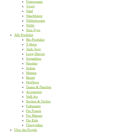
Unterwasser
Vögel
Wald
Waschbären
Wildschweine
Wölfe
Xtra-Typo
Alle Produkte
Bio-Produkte
T-Shirts
Tank-Tops
Long-Sleeves
Sweatshirts
Hoodies
Jacken
Mützen
Beutel
FlipFlops
Tassen & Flaschen
Accessoires
Wall-Art
Decken & Tücher
Fußmatten
Für Frauen
Für Männer
Für Kids
Übergrößen
Über das Projekt