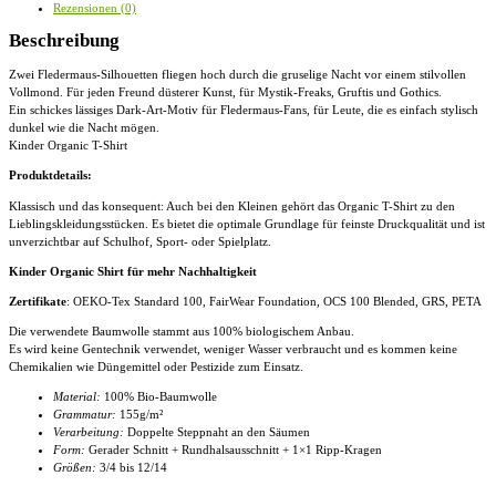
T-
Rezensionen (0)
Shirt
Menge
Beschreibung
Zwei Fledermaus-Silhouetten fliegen hoch durch die gruselige Nacht vor einem stilvollen
Vollmond. Für jeden Freund düsterer Kunst, für Mystik-Freaks, Gruftis und Gothics.
Ein schickes lässiges Dark-Art-Motiv für Fledermaus-Fans, für Leute, die es einfach stylisch
dunkel wie die Nacht mögen.
Kinder Organic T-Shirt
Produktdetails:
Klassisch und das konsequent: Auch bei den Kleinen gehört das Organic T-Shirt zu den
Lieblingskleidungsstücken. Es bietet die optimale Grundlage für feinste Druckqualität und ist
unverzichtbar auf Schulhof, Sport- oder Spielplatz.
Kinder Organic Shirt für mehr Nachhaltigkeit
Zertifikate
: OEKO-Tex Standard 100, FairWear Foundation, OCS 100 Blended, GRS, PETA
Die verwendete Baumwolle stammt aus 100% biologischem Anbau.
Es wird keine Gentechnik verwendet, weniger Wasser verbraucht und es kommen keine
Chemikalien wie Düngemittel oder Pestizide zum Einsatz.
Material:
100% Bio-Baumwolle
Grammatur:
155g/m²
Verarbeitung:
Doppelte Steppnaht an den Säumen
Form:
Gerader Schnitt + Rundhalsausschnitt + 1×1 Ripp-Kragen
Größen:
3/4 bis 12/14