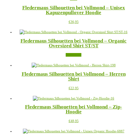
Varianten
Produktseite
Fledermaus Silhouetten bei Vollmond – Unisex
auf.
gewählt
Kapuzenpullover Hoodie
Die
werden
Optionen
Dieses
€
36,95
können
Produkt
auf
weist
der
mehrere
Produktseite
Fledermaus Silhouetten bei Vollmond – Organic
Varianten
gewählt
Oversized Shirt ST/ST
auf.
werden
Die
Weiterlesen
Optionen
können
auf
der
Fledermaus Silhouetten bei Vollmond – Herren
Produktseite
Shirt
gewählt
werden
Dieses
€
22,95
Produkt
weist
mehrere
Fledermaus Silhouetten bei Vollmond – Zip-
Varianten
Hoodie
auf.
Die
Dieses
€
48,95
Optionen
Produkt
können
weist
auf