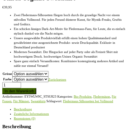
€
39,95
Zwei Fledermaus-Silhouetten fliegen hoch durch die gruselige Nacht vor einem
stilvollen Vollmond. Für jeden Freund düsterer Kunst, für Mystik-Freaks, Gruftis
und Gothics.
Ein schickes lässiges Dark-Art-Motiv für Fledermaus-Fans, für Leute, die es einfach
stylisch dunkel wie die Nacht mögen.
Unsere ausgewählte Produktvielfalt erfüllt einen hohen Qualitätsstandard und
gewährleistet eine ausgezeichnete Produkt- sowie Druckqualität. Exklusiv in
Deutschland produziert
Modernes Sweatshirt. Der Hingucker auf jeder Party oder als Freizeit Shirt mit
hochwertigem Druck. hochwertiges Unisex Organic Sweatshirt
Spare ganz einfach Versandkosten: Kombiniere kostengünstig mehrere Artikel und
zahle nur einmal Versand!
Grösse
Farbe
Zurücksetzen
Fledermaus
Silhouetten
In den Warenkorb
bei
Artikelnummer:
EY5WLW9C_STSU823
Kategorien:
Bio-Produkte
,
Fledermäuse
,
Für
Vollmond
Frauen
,
Für Männer
,
Sweatshirts
Schlagwort:
Fledermaus Silhouetten bei Vollmond
-
Unisex
Beschreibung
Organic
Zusätzliche Informationen
Sweatshirt
Rezensionen (0)
Menge
Beschreibung