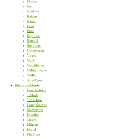
Füchse
Igel
Insekten
Katzen
Nager
Otter
Pilze
Reptilien
Rotwild
Stinktiere
Unterwasser
Vögel
Wald
Waschbären
Wildschweine
Wölfe
Xtra-Typo
Alle Produkte
Bio-Produkte
T-Shirts
Tank-Tops
Long-Sleeves
Sweatshirts
Hoodies
Jacken
Mützen
Beutel
FlipFlops