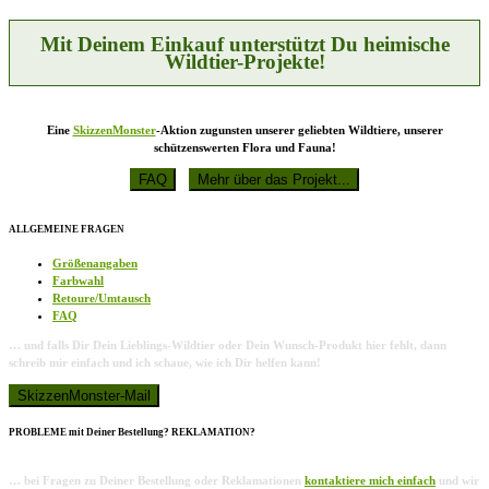
Mit Deinem Einkauf unterstützt Du heimische
Wildtier-Projekte!
Eine
SkizzenMonster
-Aktion zugunsten unserer geliebten Wildtiere, unserer
schützenswerten Flora und Fauna!
ALLGEMEINE FRAGEN
Größenangaben
Farbwahl
Retoure/Umtausch
FAQ
… und falls Dir Dein Lieblings-Wildtier oder Dein Wunsch-Produkt hier fehlt, dann
schreib mir einfach und ich schaue, wie ich Dir helfen kann!
PROBLEME mit Deiner Bestellung? REKLAMATION?
… bei Fragen zu Deiner Bestellung oder Reklamationen
kontaktiere mich einfach
und wir