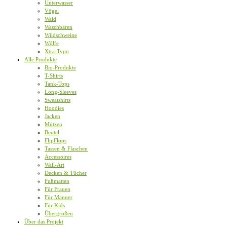
Unterwasser
Vögel
Wald
Waschbären
Wildschweine
Wölfe
Xtra-Typo
Alle Produkte
Bio-Produkte
T-Shirts
Tank-Tops
Long-Sleeves
Sweatshirts
Hoodies
Jacken
Mützen
Beutel
FlipFlops
Tassen & Flaschen
Accessoires
Wall-Art
Decken & Tücher
Fußmatten
Für Frauen
Für Männer
Für Kids
Übergrößen
Über das Projekt