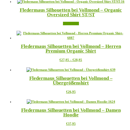
weist
mehrere
Fledermaus Silhouetten bei Vollmond – Organic
Varianten
Oversized Shirt ST/ST
auf.
Die
Weiterlesen
Optionen
können
auf
der
Produktseite
Fledermaus Silhouetten bei Vollmond – Herren
gewählt
Premium Organic Shirt
werden
Preisspanne:
Dieses
€
27,95
–
€
28,95
€27,95
Produkt
bis
weist
€28,95
mehrere
Fledermaus Silhouetten bei Vollmond –
Varianten
Übergrößenshirt
auf.
Die
Dieses
€
26,95
Optionen
Produkt
können
weist
auf
mehrere
der
Fledermaus Silhouetten bei Vollmond – Damen
Varianten
Produktseite
Hoodie
auf.
gewählt
Die
werden
Dieses
€
37,95
Optionen
Produkt
können