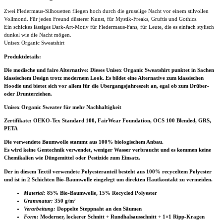
Zwei Fledermaus-Silhouetten fliegen hoch durch die gruselige Nacht vor einem stilvollen
Vollmond. Für jeden Freund düsterer Kunst, für Mystik-Freaks, Gruftis und Gothics.
Ein schickes lässiges Dark-Art-Motiv für Fledermaus-Fans, für Leute, die es einfach stylisch
dunkel wie die Nacht mögen.
Unisex Organic Sweatshirt
Produktdetails:
Die modische und faire Alternative: Dieses Unisex Organic Sweatshirt punktet in Sachen
klassischem Design trotz modernem Look. Es bildet eine Alternative zum klassischen
Hoodie und bietet sich vor allem für die Übergangsjahreszeit an, egal ob zum Drüber-
oder Drunterziehen.
Unisex Organic Sweater für mehr Nachhaltigkeit
Zertifikate
: OEKO-Tex Standard 100, FairWear Foundation, OCS 100 Blended, GRS,
PETA
Die verwendete Baumwolle stammt aus 100% biologischem Anbau.
Es wird keine Gentechnik verwendet, weniger Wasser verbraucht und es kommen keine
Chemikalien wie Düngemittel oder Pestizide zum Einsatz.
Der in diesem Textil verwendete Polyesteranteil besteht aus 100% recyceltem Polyester
und ist in 2 Schichten Bio-Baumwolle eingelegt um direkten Hautkontakt zu vermeiden.
Material:
85% Bio-Baumwolle, 15% Recycled Polyester
Grammatur:
350 g/m²
Verarbeitung:
Doppelte Steppnaht an den Säumen
Form:
Moderner, lockerer Schnitt + Rundhalsausschnitt + 1×1 Ripp-Kragen