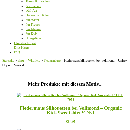
Tassen & Flaschen
Accessoires
Wall-Art
Decken & Tücher
Fußmatten
Für Frauen
Für Männer
Für Kids
Übergrößen
Über das Projekt
Dein Konto
FAQ
Startseite
>
Shop
>
Wildtiere
>
Fledermäuse
>
Fledermaus Silhouetten bei Vollmond – Unisex
Organic Sweatshirt
Mehr Produkte mit diesem Motiv...
Fledermaus Silhouetten bei Vollmond – Organic
Kids Sweatshirt ST/ST
Dieses
€
34,95
Produkt