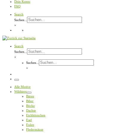
Dein Konto
FAQ
Search
Suchen...
×
Search
Suchen...
×
Suchen...
×
Menü
Alle Motive
Wildtiere
Bären
Biber
Böcke
Dachse
Eichhörnchen
Esel
Eulen
Fledermäuse