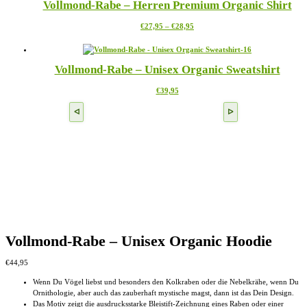
Vollmond-Rabe – Herren Premium Organic Shirt
Varianten
der
auf.
Produktseite
Preisspanne:
Dieses
€
27,95
–
€
28,95
Die
gewählt
€27,95
Produkt
Optionen
werden
bis
weist
können
€28,95
mehrere
auf
Vollmond-Rabe – Unisex Organic Sweatshirt
Varianten
der
auf.
Produktseite
Dieses
€
39,95
Die
gewählt
Produkt
Optionen
werden
weist
können
mehrere
auf
Varianten
der
auf.
Produktseite
Die
gewählt
Optionen
werden
können
auf
der
Produktseite
gewählt
werden
Vollmond-Rabe – Unisex Organic Hoodie
€
44,95
Wenn Du Vögel liebst und besonders den Kolkraben oder die Nebelkrähe, wenn Du
Ornithologie, aber auch das zauberhaft mystische magst, dann ist das Dein Design.
Das Motiv zeigt die ausdrucksstarke Bleistift-Zeichnung eines Raben oder einer