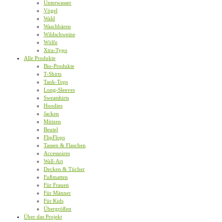
Unterwasser
Vögel
Wald
Waschbären
Wildschweine
Wölfe
Xtra-Typo
Alle Produkte
Bio-Produkte
T-Shirts
Tank-Tops
Long-Sleeves
Sweatshirts
Hoodies
Jacken
Mützen
Beutel
FlipFlops
Tassen & Flaschen
Accessoires
Wall-Art
Decken & Tücher
Fußmatten
Für Frauen
Für Männer
Für Kids
Übergrößen
Über das Projekt