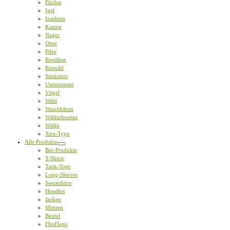
Füchse
Igel
Insekten
Katzen
Nager
Otter
Pilze
Reptilien
Rotwild
Stinktiere
Unterwasser
Vögel
Wald
Waschbären
Wildschweine
Wölfe
Xtra-Typo
Alle Produkte
Bio-Produkte
T-Shirts
Tank-Tops
Long-Sleeves
Sweatshirts
Hoodies
Jacken
Mützen
Beutel
FlipFlops