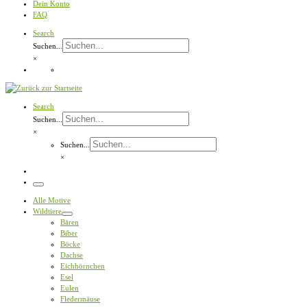
Dein Konto
FAQ
Search
Suchen...
×
Search
Suchen...
×
Suchen...
×
Menü
Alle Motive
Wildtiere
Bären
Biber
Böcke
Dachse
Eichhörnchen
Esel
Eulen
Fledermäuse