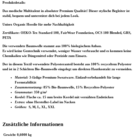
Produktdetails:
Das modische Multitalent in absoluter Premium Qualität! Dieser stylische Begleiter ist
stabil, bequem und unterstützt dich bei jedem Look.
Unisex Organic Hoodie für mehr Nachhaltigkeit
Zertifikate
: OEKO-Tex Standard 100, FairWear Foundation, OCS 100 Blended, GRS,
PETA
Die verwendete Baumwolle stammt aus 100% biologischem Anbau.
Es wird keine Gentechnik verwendet, weniger Wasser verbraucht und es kommen keine
Chemikalien wie Düngemittel oder Pestizide zum Einsatz.
Der in diesem Textil verwendete Polyesteranteil besteht aus 100% recyceltem Polyester
und ist in 2 Schichten Bio-Baumwolle eingelegt um direkten Hautkontakt zu vermeiden.
Material:
3-fädige Premium-Sweatware. Einlaufvorbehandelt für lange
Formstabilität
Zusammensetzung:
85% Bio-Baumwolle, 15% Recyceltes-Polyester
Grammatur:
350 g/m²
Kordel:
Flache ca. 15 mm breite Kordel mit vernähten Endstücken
Extras:
ohne Hersteller-Label im Nacken
Größen:
S, M, L, XL, XXL
Zusätzliche Informationen
Gewicht
0,6000 kg