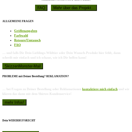
ALLGEMEINE FRAGEN
Größenangaben
Farbwahl
Retoure/Umtausch
FAQ
… und falls Dir Dein Lieblings-Wildtier oder Dein Wunsch-Produkt hier fehlt, dann
schreib mir einfach und ich schaue, wie ich Dir helfen kann!
PROBLEME mit Deiner Bestellung? REKLAMATION?
… bei Fragen zu Deiner Bestellung oder Reklamationen
kontaktiere mich einfach
und wir
klären das dann mit dem Shirtee-Kundenservice!
Dein WIDERRUFSRECHT