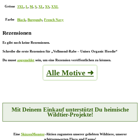
Grösse
3XL
,
L
,
M
,
S
,
XL
,
XS
,
XXL
Farbe
Black
,
Burgundy
,
French Navy
Rezensionen
Es gibt noch keine Rezensionen.
Schreibe die erste Rezension für „Vollmond-Rabe – Unisex Organic Hoodie“
Du musst
angemeldet
sein, um eine Rezension veröffentlichen zu können.
Alle Motive ➜
Mit Deinem Einkauf unterstützt Du heimische
Wildtier-Projekte!
Eine
SkizzenMonster
-Aktion zugunsten unserer geliebten Wildtiere, unserer
schützenswerten Flora und Fauna!