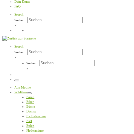
Dein Konto
FAQ
Search
Suchen...
×
Search
Suchen...
×
Suchen...
×
Menü
Alle Motive
Wildtiere
Bären
Biber
Böcke
Dachse
Eichhörnchen
Esel
Eulen
Fledermäuse