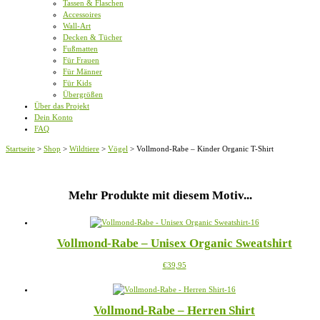
Tassen & Flaschen
Accessoires
Wall-Art
Decken & Tücher
Fußmatten
Für Frauen
Für Männer
Für Kids
Übergrößen
Über das Projekt
Dein Konto
FAQ
Startseite
>
Shop
>
Wildtiere
>
Vögel
>
Vollmond-Rabe – Kinder Organic T-Shirt
Mehr Produkte mit diesem Motiv...
Vollmond-Rabe – Unisex Organic Sweatshirt
Dieses
€
39,95
Produkt
weist
mehrere
Vollmond-Rabe – Herren Shirt
Varianten