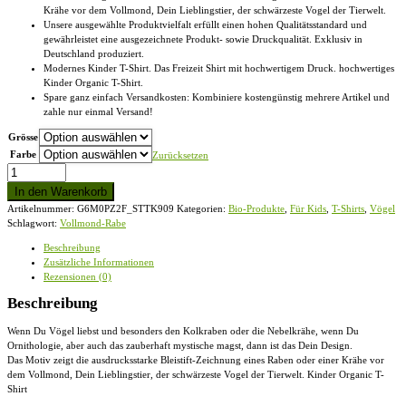
Krähe vor dem Vollmond, Dein Lieblingstier, der schwärzeste Vogel der Tierwelt.
Unsere ausgewählte Produktvielfalt erfüllt einen hohen Qualitätsstandard und
gewährleistet eine ausgezeichnete Produkt- sowie Druckqualität. Exklusiv in
Deutschland produziert.
Modernes Kinder T-Shirt. Das Freizeit Shirt mit hochwertigem Druck. hochwertiges
Kinder Organic T-Shirt.
Spare ganz einfach Versandkosten: Kombiniere kostengünstig mehrere Artikel und
zahle nur einmal Versand!
Grösse
Farbe
Zurücksetzen
Vollmond-
Rabe
In den Warenkorb
-
Artikelnummer:
G6M0PZ2F_STTK909
Kategorien:
Bio-Produkte
,
Für Kids
,
T-Shirts
,
Vögel
Kinder
Schlagwort:
Vollmond-Rabe
Organic
T-
Beschreibung
Shirt
Zusätzliche Informationen
Menge
Rezensionen (0)
Beschreibung
Wenn Du Vögel liebst und besonders den Kolkraben oder die Nebelkrähe, wenn Du
Ornithologie, aber auch das zauberhaft mystische magst, dann ist das Dein Design.
Das Motiv zeigt die ausdrucksstarke Bleistift-Zeichnung eines Raben oder einer Krähe vor
dem Vollmond, Dein Lieblingstier, der schwärzeste Vogel der Tierwelt. Kinder Organic T-
Shirt