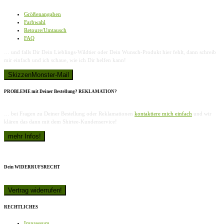
Größenangaben
Farbwahl
Retoure/Umtausch
FAQ
… und falls Dir Dein Lieblings-Wildtier oder Dein Wunsch-Produkt hier fehlt, dann schreib
mir einfach und ich schaue, wie ich Dir helfen kann!
PROBLEME mit Deiner Bestellung? REKLAMATION?
… bei Fragen zu Deiner Bestellung oder Reklamationen
kontaktiere mich einfach
und wir
klären das dann mit dem Shirtee-Kundenservice!
Dein WIDERRUFSRECHT
RECHTLICHES
Impressum