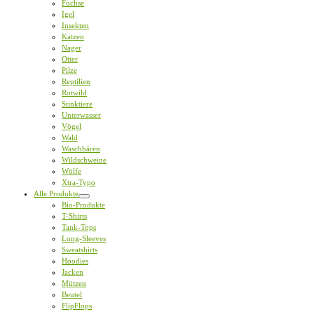
Füchse
Igel
Insekten
Katzen
Nager
Otter
Pilze
Reptilien
Rotwild
Stinktiere
Unterwasser
Vögel
Wald
Waschbären
Wildschweine
Wölfe
Xtra-Typo
Alle Produkte
Bio-Produkte
T-Shirts
Tank-Tops
Long-Sleeves
Sweatshirts
Hoodies
Jacken
Mützen
Beutel
FlipFlops