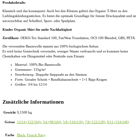
Produktdetails:
Klassisch und das konsequent: Auch bei den Kleinen gehört das Organic T-Shirt zu den
Lieblingskleidungsstücken. Es bietet die optimale Grundlage für feinste Druckqualität und ist
unverzichtbar auf Schulhof, Sport- oder Spielplatz.
Kinder Organic Shirt für mehr Nachhaltigkeit
Zertifikate
: OEKO-Tex Standard 100, FairWear Foundation, OCS 100 Blended, GRS, PETA
Die verwendete Baumwolle stammt aus 100% biologischem Anbau.
Es wird keine Gentechnik verwendet, weniger Wasser verbraucht und es kommen keine
Chemikalien wie Düngemittel oder Pestizide zum Einsatz.
Material:
100% Bio-Baumwolle
Grammatur:
155g/m²
Verarbeitung:
Doppelte Steppnaht an den Säumen
Form:
Gerader Schnitt + Rundhalsausschnitt + 1×1 Ripp-Kragen
Größen:
3/4 bis 12/14
Zusätzliche Informationen
Gewicht
0,1500 kg
Grösse
12/14 (152/164)
,
3/4 (98/104)
,
5/6 (110/116)
,
7/8 (122/128)
,
9/11 (134/146)
Farbe
Black
,
French Navy