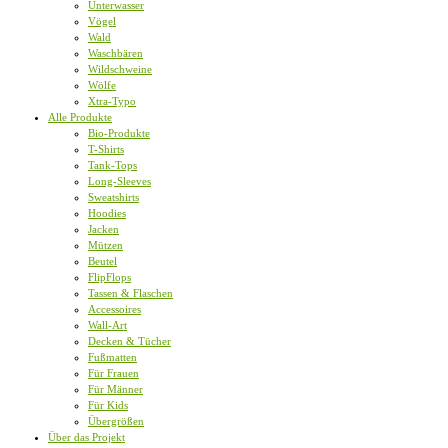
Unterwasser
Vögel
Wald
Waschbären
Wildschweine
Wölfe
Xtra-Typo
Alle Produkte
Bio-Produkte
T-Shirts
Tank-Tops
Long-Sleeves
Sweatshirts
Hoodies
Jacken
Mützen
Beutel
FlipFlops
Tassen & Flaschen
Accessoires
Wall-Art
Decken & Tücher
Fußmatten
Für Frauen
Für Männer
Für Kids
Übergrößen
Über das Projekt