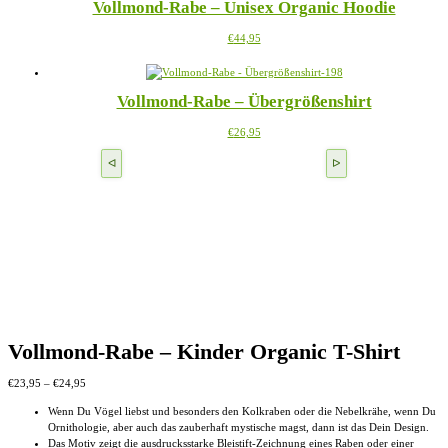
Vollmond-Rabe – Unisex Organic Hoodie
Varianten
der
auf.
Produktseite
Dieses
€
44,95
Die
gewählt
Produkt
Optionen
werden
weist
können
mehrere
auf
Vollmond-Rabe – Übergrößenshirt
Varianten
der
auf.
Produktseite
Dieses
€
26,95
Die
gewählt
Produkt
Optionen
werden
weist
können
mehrere
auf
Varianten
der
auf.
Produktseite
Die
gewählt
Optionen
werden
können
auf
der
Produktseite
gewählt
werden
Vollmond-Rabe – Kinder Organic T-Shirt
Preisspanne:
€
23,95
–
€
24,95
€23,95
Wenn Du Vögel liebst und besonders den Kolkraben oder die Nebelkrähe, wenn Du
bis
Ornithologie, aber auch das zauberhaft mystische magst, dann ist das Dein Design.
€24,95
Das Motiv zeigt die ausdrucksstarke Bleistift-Zeichnung eines Raben oder einer