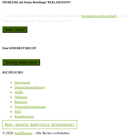
PROBLEME mit Deiner Bestellung? REKLAMATION?
… bei Fragen zu Deiner Bestellung oder Reklamationen
kontaktiere mich einfach
und wir
klären das dann mit dem Shirtee-Kundenservice!
Dein WIDERRUFSRECHT
RECHTLICHES
Impressum
Datenschutzerklärung
AGBs
Widerruf
Retouren
Versandinformationen
FAQ
Kundenkonto
Hier Google Analytics blockieren!
© 2026
WaldMonster
–
Alle Rechte vorbehalten