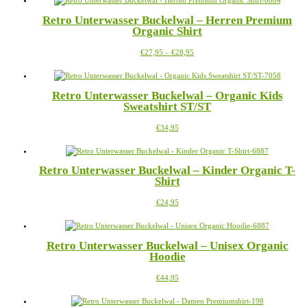
mehrere
Retro Unterwasser Buckelwal – Herren Premium
Varianten
Organic Shirt
auf.
Die
Preisspanne:
Dieses
€
27,95
–
€
28,95
Optionen
€27,95
Produkt
können
bis
weist
auf
€28,95
mehrere
der
Retro Unterwasser Buckelwal – Organic Kids
Varianten
Produktseite
Sweatshirt ST/ST
auf.
gewählt
Die
werden
Dieses
€
34,95
Optionen
Produkt
können
weist
auf
mehrere
der
Retro Unterwasser Buckelwal – Kinder Organic T-
Varianten
Produktseite
Shirt
auf.
gewählt
Die
werden
Dieses
€
24,95
Optionen
Produkt
können
weist
auf
mehrere
der
Retro Unterwasser Buckelwal – Unisex Organic
Varianten
Produktseite
Hoodie
auf.
gewählt
Die
werden
Dieses
€
44,95
Optionen
Produkt
können
weist
auf