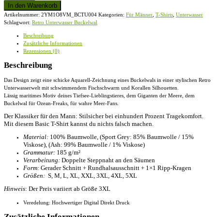
Unterwasser
In den Warenkorb
Buckelwal
Artikelnummer:
2YM1O8VM_BCTU004
Kategorien:
Für Männer
,
T-Shirts
,
Unterwasser
-
Schlagwort:
Retro Unterwasser Buckelwal
Herren
Shirt
Beschreibung
Menge
Zusätzliche Informationen
Rezensionen (0)
Beschreibung
Das Design zeigt eine schicke Aquarell-Zeichnung eines Buckelwals in einer stylischen Retro
Unterwasserwelt mit schwimmendem Fischschwarm und Korallen Silhouetten.
Lässig maritimes Motiv deines Tiefsee-Lieblingstieres, dem Giganten der Meere, dem
Buckelwal für Ozean-Freaks, für wahre Meer-Fans.
Der Klassiker für den Mann: Stilsicher bei einhundert Prozent Tragekomfort.
Mit diesem Basic T-Shirt kannst du nichts falsch machen.
Material:
100% Baumwolle, (Sport Grey: 85% Baumwolle / 15%
Viskose), (Ash: 99% Baumwolle / 1% Viskose)
Grammatur:
185 g/m²
Verarbeitung:
Doppelte Steppnaht an den Säumen
Form:
Gerader Schnitt + Rundhalsausschnitt + 1×1 Ripp-Kragen
Größen:
S, M, L, XL, XXL, 3XL, 4XL, 5XL
Hinweis
: Der Preis variiert ab Größe 3XL
Veredelung: Hochwertiger Digital Direkt Druck
Zusätzliche Informationen