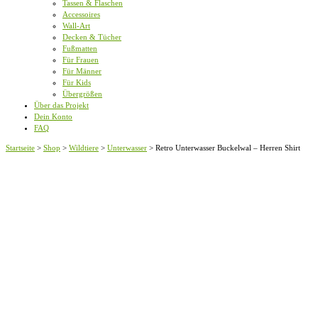
Tassen & Flaschen
Accessoires
Wall-Art
Decken & Tücher
Fußmatten
Für Frauen
Für Männer
Für Kids
Übergrößen
Über das Projekt
Dein Konto
FAQ
Startseite
>
Shop
>
Wildtiere
>
Unterwasser
>
Retro Unterwasser Buckelwal – Herren Shirt