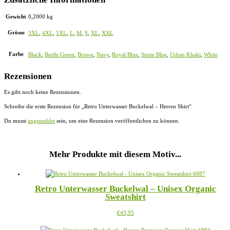
Gewicht
0,2000 kg
Grösse
3XL
,
4XL
,
5XL
,
L
,
M
,
S
,
XL
,
XXL
Farbe
Black
,
Bottle Green
,
Brown
,
Navy
,
Royal Blue
,
Stone Blue
,
Urban Khaki
,
White
Rezensionen
Es gibt noch keine Rezensionen.
Schreibe die erste Rezension für „Retro Unterwasser Buckelwal – Herren Shirt“
Du musst
angemeldet
sein, um eine Rezension veröffentlichen zu können.
Mehr Produkte mit diesem Motiv...
Retro Unterwasser Buckelwal – Unisex Organic
Sweatshirt
Dieses
€
43,95
Produkt
weist