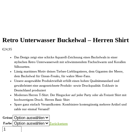
Retro Unterwasser Buckelwal – Herren Shirt
€
24,95
Das Design zeigt eine schicke Aquarell-Zeichnung eines Buckelwals in einer
stylischen Retro Unterwasserwelt mit schwimmendem Fischschwarm und Korallen
Silhouetten.
Lässig maritimes Motiv deines Tiefsee-Lieblingstieres, dem Giganten der Meere,
dem Buckelwal für Ozean-Freaks, für wahre Meer-Fans.
Unsere ausgewählte Produktvielfalt erfüllt einen hohen Qualitätsstandard und
gewährleistet eine ausgezeichnete Produkt- sowie Druckqualität. Exklusiv in
Deutschland produziert
Modernes Herren T-Shirt. Der Hingucker auf jeder Party oder als Freizeit Shirt mit
hochwertigem Druck. Herren Basic Shirt
Spare ganz einfach Versandkosten: Kombiniere kostengünstig mehrere Artikel und
zahle nur einmal Versand!
Grösse
Farbe
Zurücksetzen
Retro