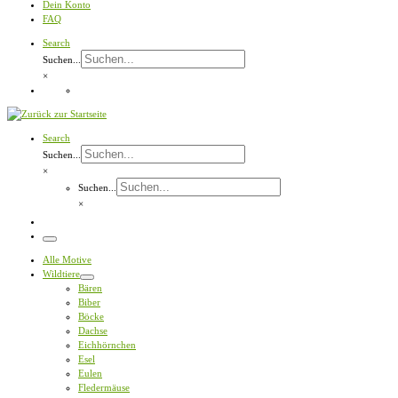
Dein Konto
FAQ
Search
Suchen...
×
Search
Suchen...
×
Suchen...
×
Menü
Alle Motive
Wildtiere
Bären
Biber
Böcke
Dachse
Eichhörnchen
Esel
Eulen
Fledermäuse