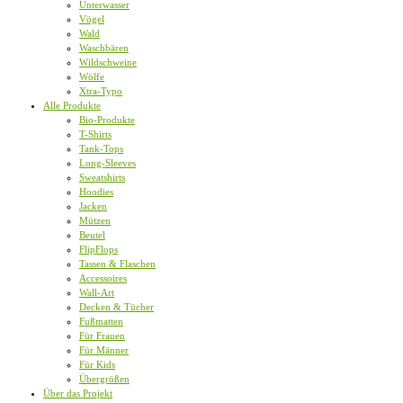
Unterwasser
Vögel
Wald
Waschbären
Wildschweine
Wölfe
Xtra-Typo
Alle Produkte
Bio-Produkte
T-Shirts
Tank-Tops
Long-Sleeves
Sweatshirts
Hoodies
Jacken
Mützen
Beutel
FlipFlops
Tassen & Flaschen
Accessoires
Wall-Art
Decken & Tücher
Fußmatten
Für Frauen
Für Männer
Für Kids
Übergrößen
Über das Projekt