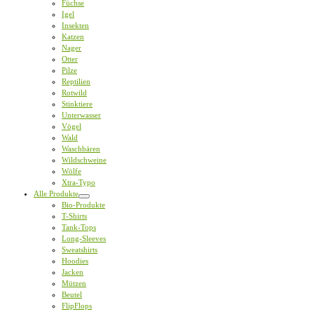
Füchse
Igel
Insekten
Katzen
Nager
Otter
Pilze
Reptilien
Rotwild
Stinktiere
Unterwasser
Vögel
Wald
Waschbären
Wildschweine
Wölfe
Xtra-Typo
Alle Produkte
Bio-Produkte
T-Shirts
Tank-Tops
Long-Sleeves
Sweatshirts
Hoodies
Jacken
Mützen
Beutel
FlipFlops