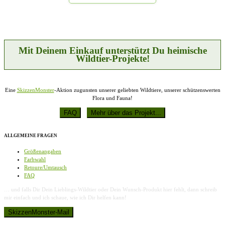
Die
gewählt
Optionen
werden
können
auf
der
Produktseite
Mit Deinem Einkauf unterstützt Du heimische
gewählt
Wildtier-Projekte!
werden
Eine
SkizzenMonster
-Aktion zugunsten unserer geliebten Wildtiere, unserer schützenswerten
Flora und Fauna!
ALLGEMEINE FRAGEN
Größenangaben
Farbwahl
Retoure/Umtausch
FAQ
… und falls Dir Dein Lieblings-Wildtier oder Dein Wunsch-Produkt hier fehlt, dann schreib
mir einfach und ich schaue, wie ich Dir helfen kann!