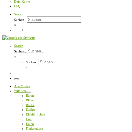
Dein Konto
FAQ
Search
Suchen...
×
Search
Suchen...
×
Suchen...
×
Menü
Alle Motive
Wildtiere
Bären
Biber
Böcke
Dachse
Eichhörnchen
Esel
Eulen
Fledermäuse