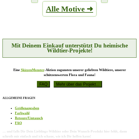
mehrere
der
Alle Motive ➜
Varianten
Produktseite
auf.
gewählt
Die
werden
Optionen
können
auf
der
Produktseite
Mit Deinem Einkauf unterstützt Du heimische
gewählt
Wildtier-Projekte!
werden
Eine
SkizzenMonster
-Aktion zugunsten unserer geliebten Wildtiere, unserer
schützenswerten Flora und Fauna!
ALLGEMEINE FRAGEN
Größenangaben
Farbwahl
Retoure/Umtausch
FAQ
… und falls Dir Dein Lieblings-Wildtier oder Dein Wunsch-Produkt hier fehlt, dann
schreib mir einfach und ich schaue, wie ich Dir helfen kann!