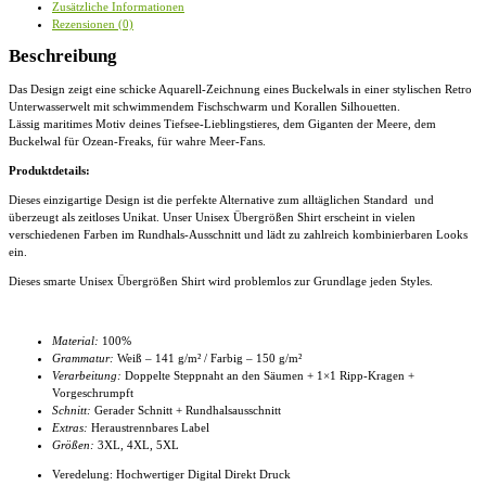
Zusätzliche Informationen
Rezensionen (0)
Beschreibung
Das Design zeigt eine schicke Aquarell-Zeichnung eines Buckelwals in einer stylischen Retro
Unterwasserwelt mit schwimmendem Fischschwarm und Korallen Silhouetten.
Lässig maritimes Motiv deines Tiefsee-Lieblingstieres, dem Giganten der Meere, dem
Buckelwal für Ozean-Freaks, für wahre Meer-Fans.
Produktdetails:
Dieses einzigartige Design ist die perfekte Alternative zum alltäglichen Standard und
überzeugt als zeitloses Unikat. Unser
Unisex Übergrößen Shirt
erscheint in vielen
verschiedenen Farben im Rundhals-Ausschnitt und lädt zu zahlreich kombinierbaren Looks
ein.
Dieses smarte
Unisex Übergrößen Shirt
wird problemlos zur Grundlage jeden Styles.
Material:
100%
Grammatur:
Weiß – 141 g/m² / Farbig – 150 g/m²
Verarbeitung:
Doppelte Steppnaht an den Säumen + 1×1 Ripp-Kragen +
Vorgeschrumpft
Schnitt:
Gerader Schnitt + Rundhalsausschnitt
Extras:
Heraustrennbares Label
Größen:
3XL, 4XL
, 5XL
Veredelung: Hochwertiger Digital Direkt Druck