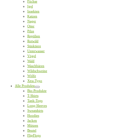
Füchse
Igel
Insekten
Katzen
Nager
Otter
Pilze
Reptilien
Rotwild
Stinktiere
Unterwasser
Vögel
Wald
Waschbären
Wildschweine
Wölfe
Xtra-Typo
Alle Produkte
Bio-Produkte
T-Shirts
Tank-Tops
Long-Sleeves
Sweatshirts
Hoodies
Jacken
Mützen
Beutel
FlipFlops