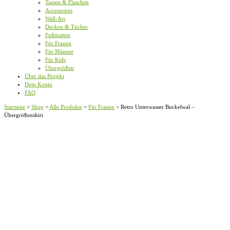
Tassen & Flaschen
Accessoires
Wall-Art
Decken & Tücher
Fußmatten
Für Frauen
Für Männer
Für Kids
Übergrößen
Über das Projekt
Dein Konto
FAQ
Startseite
>
Shop
>
Alle Produkte
>
Für Frauen
>
Retro Unterwasser Buckelwal –
Übergrößenshirt