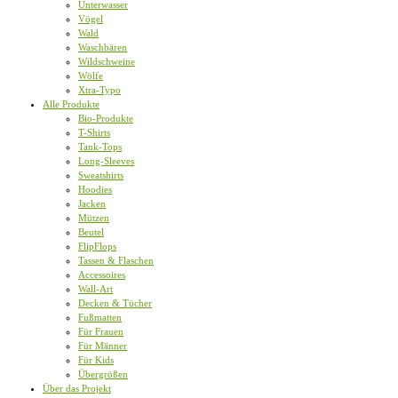
Unterwasser
Vögel
Wald
Waschbären
Wildschweine
Wölfe
Xtra-Typo
Alle Produkte
Bio-Produkte
T-Shirts
Tank-Tops
Long-Sleeves
Sweatshirts
Hoodies
Jacken
Mützen
Beutel
FlipFlops
Tassen & Flaschen
Accessoires
Wall-Art
Decken & Tücher
Fußmatten
Für Frauen
Für Männer
Für Kids
Übergrößen
Über das Projekt