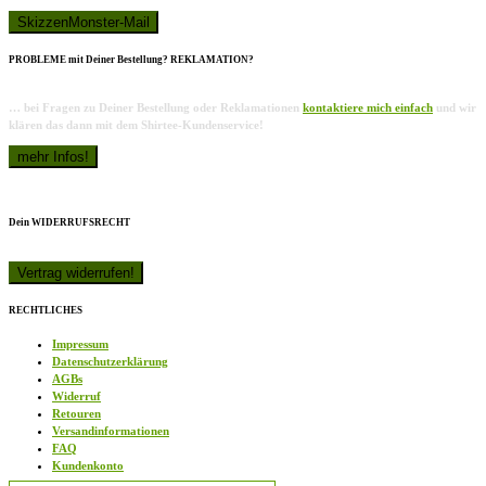
PROBLEME mit Deiner Bestellung? REKLAMATION?
… bei Fragen zu Deiner Bestellung oder Reklamationen
kontaktiere mich einfach
und wir
klären das dann mit dem Shirtee-Kundenservice!
Dein WIDERRUFSRECHT
RECHTLICHES
Impressum
Datenschutzerklärung
AGBs
Widerruf
Retouren
Versandinformationen
FAQ
Kundenkonto