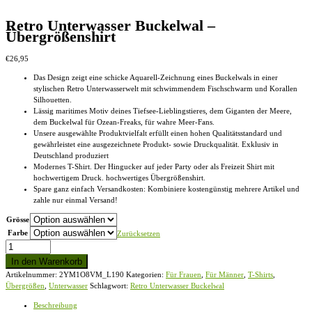
Retro Unterwasser Buckelwal –
Übergrößenshirt
€
26,95
Das Design zeigt eine schicke Aquarell-Zeichnung eines Buckelwals in einer
stylischen Retro Unterwasserwelt mit schwimmendem Fischschwarm und Korallen
Silhouetten.
Lässig maritimes Motiv deines Tiefsee-Lieblingstieres, dem Giganten der Meere,
dem Buckelwal für Ozean-Freaks, für wahre Meer-Fans.
Unsere ausgewählte Produktvielfalt erfüllt einen hohen Qualitätsstandard und
gewährleistet eine ausgezeichnete Produkt- sowie Druckqualität. Exklusiv in
Deutschland produziert
Modernes T-Shirt. Der Hingucker auf jeder Party oder als Freizeit Shirt mit
hochwertigem Druck. hochwertiges Übergrößenshirt.
Spare ganz einfach Versandkosten: Kombiniere kostengünstig mehrere Artikel und
zahle nur einmal Versand!
Grösse
Farbe
Zurücksetzen
Retro
Unterwasser
In den Warenkorb
Buckelwal
Artikelnummer:
2YM1O8VM_L190
Kategorien:
Für Frauen
,
Für Männer
,
T-Shirts
,
-
Übergrößen
,
Unterwasser
Schlagwort:
Retro Unterwasser Buckelwal
Übergrößenshirt
Menge
Beschreibung