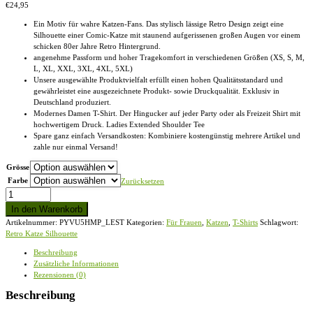
€
24,95
Ein Motiv für wahre Katzen-Fans. Das stylisch lässige Retro Design zeigt eine
Silhouette einer Comic-Katze mit staunend aufgerissenen großen Augen vor einem
schicken 80er Jahre Retro Hintergrund.
angenehme Passform und hoher Tragekomfort in verschiedenen Größen (XS, S, M,
L, XL, XXL, 3XL, 4XL, 5XL)
Unsere ausgewählte Produktvielfalt erfüllt einen hohen Qualitätsstandard und
gewährleistet eine ausgezeichnete Produkt- sowie Druckqualität. Exklusiv in
Deutschland produziert.
Modernes Damen T-Shirt. Der Hingucker auf jeder Party oder als Freizeit Shirt mit
hochwertigem Druck. Ladies Extended Shoulder Tee
Spare ganz einfach Versandkosten: Kombiniere kostengünstig mehrere Artikel und
zahle nur einmal Versand!
Grösse
Farbe
Zurücksetzen
Retro
Katze
In den Warenkorb
Silhouette
Artikelnummer:
PYVU5HMP_LEST
Kategorien:
Für Frauen
,
Katzen
,
T-Shirts
Schlagwort:
-
Retro Katze Silhouette
Ladies
Extended
Beschreibung
Shoulder
Zusätzliche Informationen
Tee
Rezensionen (0)
Menge
Beschreibung