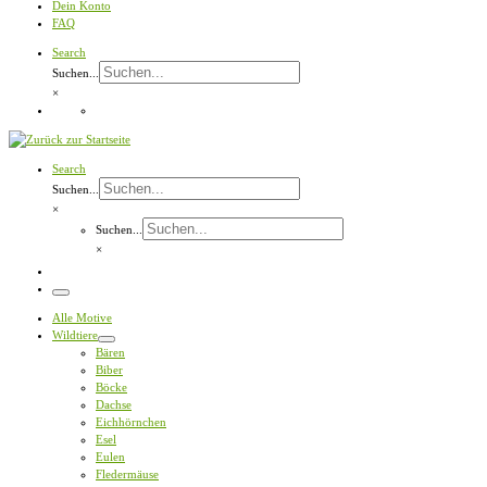
Dein Konto
FAQ
Search
Suchen...
×
Search
Suchen...
×
Suchen...
×
Menü
Alle Motive
Wildtiere
Bären
Biber
Böcke
Dachse
Eichhörnchen
Esel
Eulen
Fledermäuse