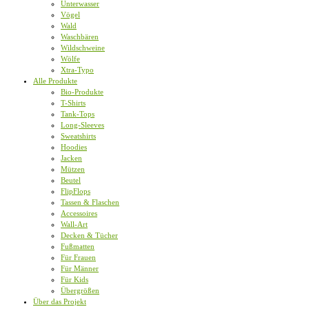
Unterwasser
Vögel
Wald
Waschbären
Wildschweine
Wölfe
Xtra-Typo
Alle Produkte
Bio-Produkte
T-Shirts
Tank-Tops
Long-Sleeves
Sweatshirts
Hoodies
Jacken
Mützen
Beutel
FlipFlops
Tassen & Flaschen
Accessoires
Wall-Art
Decken & Tücher
Fußmatten
Für Frauen
Für Männer
Für Kids
Übergrößen
Über das Projekt