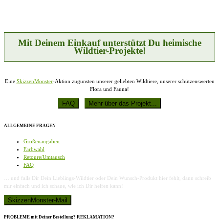
gewählt
Optionen
werden
können
auf
der
Produktseite
Mit Deinem Einkauf unterstützt Du heimische
gewählt
Wildtier-Projekte!
werden
Eine
SkizzenMonster
-Aktion zugunsten unserer geliebten Wildtiere, unserer schützenswerten
Flora und Fauna!
ALLGEMEINE FRAGEN
Größenangaben
Farbwahl
Retoure/Umtausch
FAQ
… und falls Dir Dein Lieblings-Wildtier oder Dein Wunsch-Produkt hier fehlt, dann schreib
mir einfach und ich schaue, wie ich Dir helfen kann!
PROBLEME mit Deiner Bestellung? REKLAMATION?