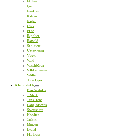
Füchse
Igel
Insekten
Katzen
Nager
Otter
Pilze
Reptilien
Rotwild
Stinktiere
Unterwasser
Vögel
Wald
Waschbären
Wildschweine
Wölfe
Xtra-Typo
Alle Produkte
Bio-Produkte
T-Shirts
Tank-Tops
Long-Sleeves
Sweatshirts
Hoodies
Jacken
Mützen
Beutel
FlipFlops