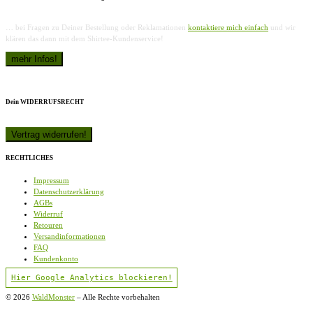
… bei Fragen zu Deiner Bestellung oder Reklamationen
kontaktiere mich einfach
und wir
klären das dann mit dem Shirtee-Kundenservice!
Dein WIDERRUFSRECHT
RECHTLICHES
Impressum
Datenschutzerklärung
AGBs
Widerruf
Retouren
Versandinformationen
FAQ
Kundenkonto
Hier Google Analytics blockieren!
© 2026
WaldMonster
–
Alle Rechte vorbehalten