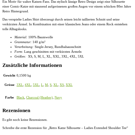
Ein Motiv für wahre Katzen-Fans. Das stylisch lässige Retro Design zeigt eine Silhouette
einer Comic-Katze mit staunend aufgerissenen großen Augen vor einem schicken 80er Jahre
Retro Hintergrund.
Das verspielte Ladies Shirt überzeugt durch seinen leicht taillierten Schnitt und seine
verkürzten Ärmel. In Kombination mit einer klassischen Jeans oder einem Rock entstehen
tolle Alltagslooks.
Material:
100% Baumwolle
Grammatur:
140 g/m²
Verarbeitung:
Single-Jersey, Rundhalsausschnitt
Form:
Lang geschinitten mit verkürzten Ärmeln
Größen:
XS, S, M, L, XL, XXL, 3XL, 4XL, 5XL
Zusätzliche Informationen
Gewicht
0,1500 kg
Grösse
3XL
,
4XL
,
5XL
,
L
,
M
,
S
,
XL
,
XS
,
XXL
Farbe
Black
,
Charcoal (Heather)
,
Navy
Rezensionen
Es gibt noch keine Rezensionen.
Schreibe die erste Rezension für „Retro Katze Silhouette – Ladies Extended Shoulder Tee“