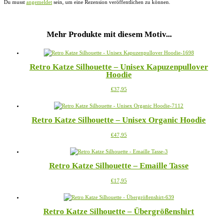
Du musst
angemeldet
sein, um eine Rezension veröffentlichen zu können.
Mehr Produkte mit diesem Motiv...
Retro Katze Silhouette – Unisex Kapuzenpullover
Hoodie
Dieses
€
37,95
Produkt
weist
mehrere
Retro Katze Silhouette – Unisex Organic Hoodie
Varianten
auf.
Dieses
€
47,95
Die
Produkt
Optionen
weist
können
mehrere
auf
Retro Katze Silhouette – Emaille Tasse
Varianten
der
auf.
Produktseite
Dieses
€
17,95
Die
gewählt
Produkt
Optionen
werden
weist
können
mehrere
auf
Retro Katze Silhouette – Übergrößenshirt
Varianten
der