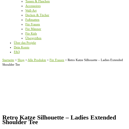
Tassen & Flaschen
Accessoires
Wall-Art
Decken & Tücher
Fußmatten
Für Frauen
Für Männer
Für Kids
Übergrößen
Über das Projekt
Dein Konto
FAQ
Startseite
>
Shop
>
Alle Produkte
>
Für Frauen
>
Retro Katze Silhouette – Ladies Extended
Shoulder Tee
Retro Katze Silhouette – Ladies Extended
Shoulder Tee