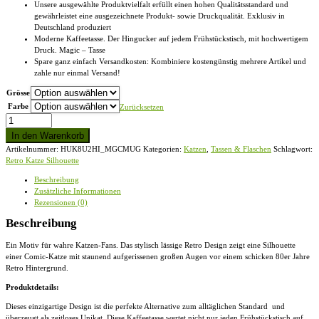
Unsere ausgewählte Produktvielfalt erfüllt einen hohen Qualitätsstandard und
gewährleistet eine ausgezeichnete Produkt- sowie Druckqualität. Exklusiv in
Deutschland produziert
Moderne Kaffeetasse. Der Hingucker auf jedem Frühstückstisch, mit hochwertigem
Druck. Magic – Tasse
Spare ganz einfach Versandkosten: Kombiniere kostengünstig mehrere Artikel und
zahle nur einmal Versand!
Grösse
Farbe
Zurücksetzen
Retro
Katze
In den Warenkorb
Silhouette
Artikelnummer:
HUK8U2HI_MGCMUG
Kategorien:
Katzen
,
Tassen & Flaschen
Schlagwort:
-
Retro Katze Silhouette
Magic
-
Beschreibung
Tasse
Zusätzliche Informationen
Menge
Rezensionen (0)
Beschreibung
Ein Motiv für wahre Katzen-Fans. Das stylisch lässige Retro Design zeigt eine Silhouette
einer Comic-Katze mit staunend aufgerissenen großen Augen vor einem schicken 80er Jahre
Retro Hintergrund.
Produktdetails:
Dieses einzigartige Design ist die perfekte Alternative zum alltäglichen Standard und
überzeugt als zeitloses Unikat. Diese
Kaffeetasse
wertet nicht nur jeden Frühstückstisch auf,