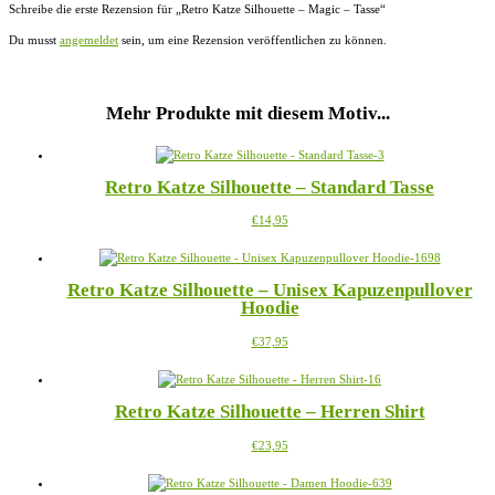
Schreibe die erste Rezension für „Retro Katze Silhouette – Magic – Tasse“
Du musst
angemeldet
sein, um eine Rezension veröffentlichen zu können.
Mehr Produkte mit diesem Motiv...
Retro Katze Silhouette – Standard Tasse
Dieses
€
14,95
Produkt
weist
mehrere
Retro Katze Silhouette – Unisex Kapuzenpullover
Varianten
Hoodie
auf.
Die
Dieses
€
37,95
Optionen
Produkt
können
weist
auf
mehrere
der
Retro Katze Silhouette – Herren Shirt
Varianten
Produktseite
auf.
gewählt
Dieses
€
23,95
Die
werden
Produkt
Optionen
weist
können