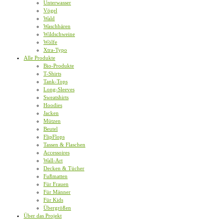
Unterwasser
Vögel
Wald
Waschbären
Wildschweine
Wölfe
Xtra-Typo
Alle Produkte
Bio-Produkte
T-Shirts
Tank-Tops
Long-Sleeves
Sweatshirts
Hoodies
Jacken
Mützen
Beutel
FlipFlops
Tassen & Flaschen
Accessoires
Wall-Art
Decken & Tücher
Fußmatten
Für Frauen
Für Männer
Für Kids
Übergrößen
Über das Projekt