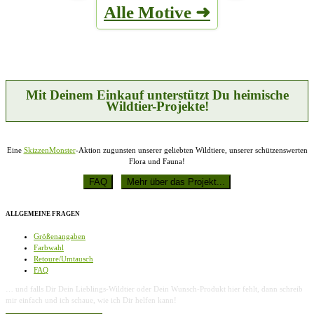
auf
Alle Motive ➜
Varianten
der
auf.
Produktseite
Die
gewählt
Optionen
werden
können
auf
der
Produktseite
Mit Deinem Einkauf unterstützt Du heimische
gewählt
Wildtier-Projekte!
werden
Eine
SkizzenMonster
-Aktion zugunsten unserer geliebten Wildtiere, unserer schützenswerten
Flora und Fauna!
ALLGEMEINE FRAGEN
Größenangaben
Farbwahl
Retoure/Umtausch
FAQ
… und falls Dir Dein Lieblings-Wildtier oder Dein Wunsch-Produkt hier fehlt, dann schreib
mir einfach und ich schaue, wie ich Dir helfen kann!