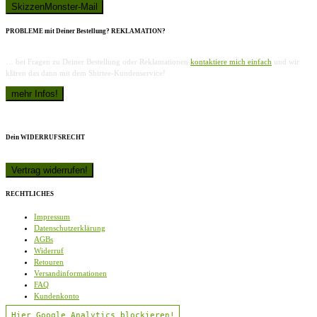
PROBLEME mit Deiner Bestellung? REKLAMATION?
… bei Fragen zu Deiner Bestellung oder Reklamationen
kontaktiere mich einfach
und wir
klären das dann mit dem Shirtee-Kundenservice!
Dein WIDERRUFSRECHT
RECHTLICHES
Impressum
Datenschutzerklärung
AGBs
Widerruf
Retouren
Versandinformationen
FAQ
Kundenkonto
Hier Google Analytics blockieren!