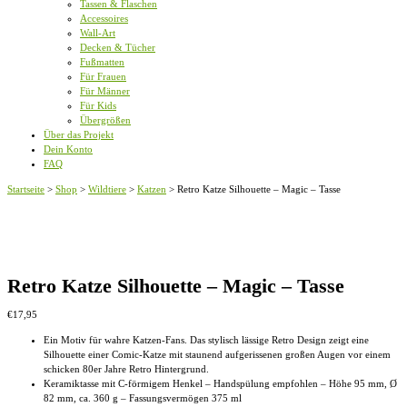
Tassen & Flaschen
Accessoires
Wall-Art
Decken & Tücher
Fußmatten
Für Frauen
Für Männer
Für Kids
Übergrößen
Über das Projekt
Dein Konto
FAQ
Startseite
>
Shop
>
Wildtiere
>
Katzen
>
Retro Katze Silhouette – Magic – Tasse
Retro Katze Silhouette – Magic – Tasse
€
17,95
Ein Motiv für wahre Katzen-Fans. Das stylisch lässige Retro Design zeigt eine
Silhouette einer Comic-Katze mit staunend aufgerissenen großen Augen vor einem
schicken 80er Jahre Retro Hintergrund.
Keramiktasse mit C-förmigem Henkel – Handspülung empfohlen – Höhe 95 mm, Ø
82 mm, ca. 360 g – Fassungsvermögen 375 ml