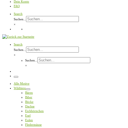
Dein Konto
FAQ
Search
Suchen...
×
Search
Suchen...
×
Suchen...
×
Menü
Alle Motive
Wildtiere
Bären
Biber
Böcke
Dachse
Eichhörnchen
Esel
Eulen
Fledermäuse