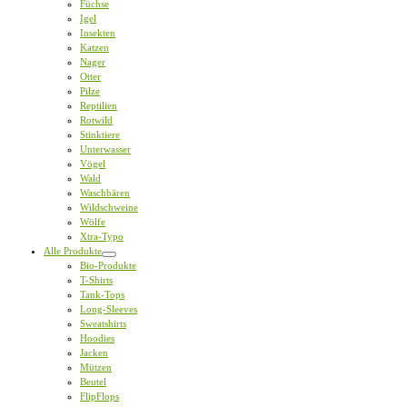
Füchse
Igel
Insekten
Katzen
Nager
Otter
Pilze
Reptilien
Rotwild
Stinktiere
Unterwasser
Vögel
Wald
Waschbären
Wildschweine
Wölfe
Xtra-Typo
Alle Produkte
Bio-Produkte
T-Shirts
Tank-Tops
Long-Sleeves
Sweatshirts
Hoodies
Jacken
Mützen
Beutel
FlipFlops