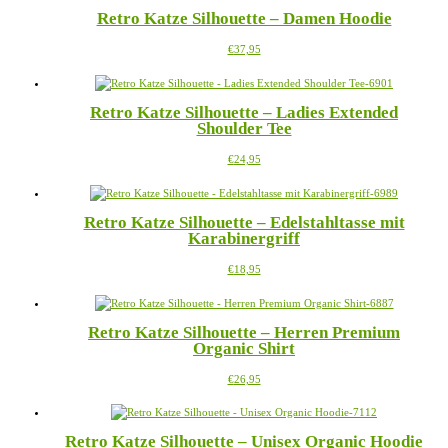
mehrere
auf
Retro Katze Silhouette – Damen Hoodie
Varianten
der
auf.
Produktseite
Dieses
€
37,95
Die
gewählt
Produkt
Optionen
werden
weist
können
mehrere
auf
Retro Katze Silhouette – Ladies Extended
Varianten
der
Shoulder Tee
auf.
Produktseite
Die
gewählt
Dieses
€
24,95
Optionen
werden
Produkt
können
weist
auf
mehrere
der
Retro Katze Silhouette – Edelstahltasse mit
Varianten
Produktseite
Karabinergriff
auf.
gewählt
Die
werden
Dieses
€
18,95
Optionen
Produkt
können
weist
auf
mehrere
der
Retro Katze Silhouette – Herren Premium
Varianten
Produktseite
Organic Shirt
auf.
gewählt
Die
werden
Dieses
€
26,95
Optionen
Produkt
können
weist
auf
mehrere
der
Retro Katze Silhouette – Unisex Organic Hoodie
Varianten
Produktseite