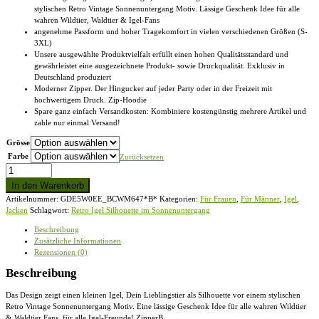
stylischen Retro Vintage Sonnenuntergang Motiv. Lässige Geschenk Idee für alle
wahren Wildtier, Waldtier & Igel-Fans
angenehme Passform und hoher Tragekomfort in vielen verschiedenen Größen (S-
3XL)
Unsere ausgewählte Produktvielfalt erfüllt einen hohen Qualitätsstandard und
gewährleistet eine ausgezeichnete Produkt- sowie Druckqualität. Exklusiv in
Deutschland produziert
Moderner Zipper. Der Hingucker auf jeder Party oder in der Freizeit mit
hochwertigem Druck. Zip-Hoodie
Spare ganz einfach Versandkosten: Kombiniere kostengünstig mehrere Artikel und
zahle nur einmal Versand!
Grösse
Farbe
Zurücksetzen
Retro
Igel
In den Warenkorb
Silhouette
Artikelnummer:
GDE5W0EE_BCWM647*B*
Kategorien:
Für Frauen
,
Für Männer
,
Igel
,
im
Jacken
Schlagwort:
Retro Igel Silhouette im Sonnenuntergang
Sonnenuntergang
-
Beschreibung
Zip-
Zusätzliche Informationen
Hoodie
Rezensionen (0)
Menge
Beschreibung
Das Design zeigt einen kleinen Igel, Dein Lieblingstier als Silhouette vor einem stylischen
Retro Vintage Sonnenuntergang Motiv. Eine lässige Geschenk Idee für alle wahren Wildtier
& Waldtier Fans, für alle Igel-Freunde! ZipperB