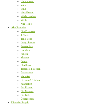
Unterwasser
Vögel
Wald
Waschbären
Wildschweine
Wölfe
Xtra-Typo
Alle Produkte
Bio-Produkte
T-Shirts
Tank-Tops
Long-Sleeves
Sweatshirts
Hoodies
Jacken
Mützen
Beutel
FlipFlops
Tassen & Flaschen
Accessoires
Wall-Art
Decken & Tücher
Fußmatten
Für Frauen
Für Männer
Für Kids
Übergrößen
Über das Projekt