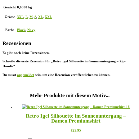
Gewicht
0,6500 kg
Grösse
3XL
,
L
,
M
,
S
,
XL
,
XXL
Farbe
Black
,
Navy
Rezensionen
Es gibt noch keine Rezensionen.
Schreibe die erste Rezension für „Retro Igel Silhouette im Sonnenuntergang – Zip-
Hoodie“
Du musst
angemeldet
sein, um eine Rezension veröffentlichen zu können.
Mehr Produkte mit diesem Motiv...
Retro Igel Silhouette im Sonnenuntergang –
Damen Premiumshirt
Dieses
€
25,95
Produkt