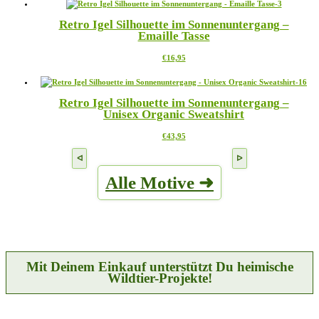
weist
auf
mehrere
der
Retro Igel Silhouette im Sonnenuntergang –
Varianten
Produktseite
Emaille Tasse
auf.
gewählt
Die
werden
Dieses
€
16,95
Optionen
Produkt
können
weist
auf
mehrere
der
Retro Igel Silhouette im Sonnenuntergang –
Varianten
Produktseite
Unisex Organic Sweatshirt
auf.
gewählt
Die
werden
Dieses
€
43,95
Optionen
Produkt
können
weist
auf
mehrere
der
Alle Motive ➜
Varianten
Produktseite
auf.
gewählt
Die
werden
Optionen
können
auf
der
Produktseite
Mit Deinem Einkauf unterstützt Du heimische
gewählt
Wildtier-Projekte!
werden