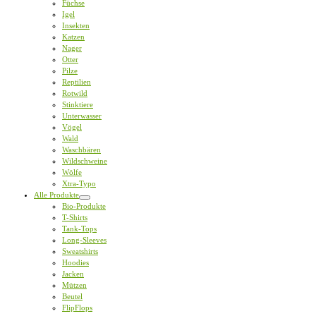
Füchse
Igel
Insekten
Katzen
Nager
Otter
Pilze
Reptilien
Rotwild
Stinktiere
Unterwasser
Vögel
Wald
Waschbären
Wildschweine
Wölfe
Xtra-Typo
Alle Produkte
Bio-Produkte
T-Shirts
Tank-Tops
Long-Sleeves
Sweatshirts
Hoodies
Jacken
Mützen
Beutel
FlipFlops