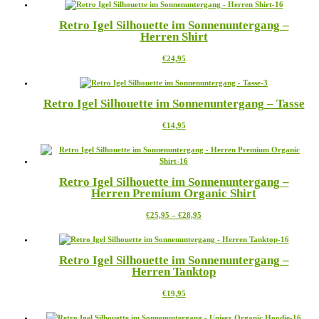
weist
mehrere
Retro Igel Silhouette im Sonnenuntergang –
Varianten
Herren Shirt
auf.
Die
Dieses
€
24,95
Optionen
Produkt
können
weist
auf
mehrere
der
Retro Igel Silhouette im Sonnenuntergang – Tasse
Varianten
Produktseite
auf.
gewählt
Dieses
€
14,95
Die
werden
Produkt
Optionen
weist
können
mehrere
auf
Varianten
der
Retro Igel Silhouette im Sonnenuntergang –
auf.
Produktseite
Herren Premium Organic Shirt
Die
gewählt
Optionen
werden
Preisspanne:
Dieses
€
25,95
–
€
28,95
können
€25,95
Produkt
auf
bis
weist
der
€28,95
mehrere
Produktseite
Retro Igel Silhouette im Sonnenuntergang –
Varianten
gewählt
Herren Tanktop
auf.
werden
Die
Dieses
€
19,95
Optionen
Produkt
können
weist
auf