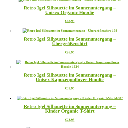
mehrere
der
Retro Igel Silhouette im Sonnenuntergang –
Varianten
Produktseite
Unisex Organic Hoodie
auf.
gewählt
Die
werden
Dieses
€
48,95
Optionen
Produkt
können
weist
auf
mehrere
der
Retro Igel Silhouette im Sonnenuntergang –
Varianten
Produktseite
Übergrößenshirt
auf.
gewählt
Die
werden
Dieses
€
26,95
Optionen
Produkt
können
weist
auf
mehrere
der
Varianten
Produktseite
Retro Igel Silhouette im Sonnenuntergang –
auf.
gewählt
Unisex Kapuzenpullover Hoodie
Die
werden
Optionen
Dieses
€
35,95
können
Produkt
auf
weist
der
mehrere
Produktseite
Retro Igel Silhouette im Sonnenuntergang –
Varianten
gewählt
Kinder Organic T-Shirt
auf.
werden
Die
Dieses
€
23,95
Optionen
Produkt
können