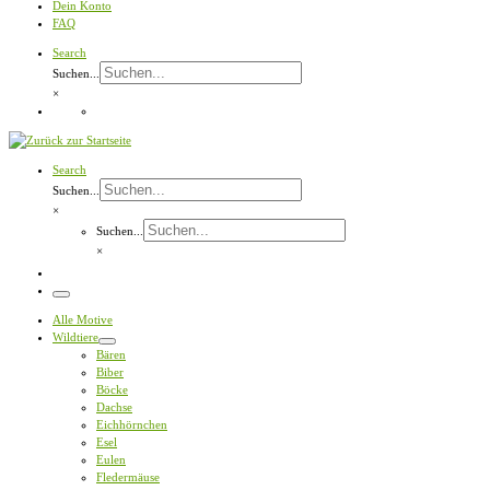
Dein Konto
FAQ
Search
Suchen...
×
Search
Suchen...
×
Suchen...
×
Menü
Alle Motive
Wildtiere
Bären
Biber
Böcke
Dachse
Eichhörnchen
Esel
Eulen
Fledermäuse