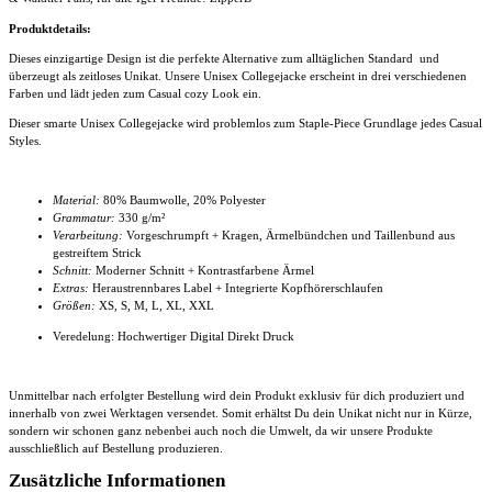
Produktdetails:
Dieses einzigartige Design ist die perfekte Alternative zum alltäglichen Standard und
überzeugt als zeitloses Unikat. Unsere Unisex Collegejacke
erscheint in drei verschiedenen
Farben und lädt jeden zum Casual cozy Look ein.
Dieser smarte
Unisex Collegejacke
wird problemlos zum Staple-Piece Grundlage jedes Casual
Styles.
Material:
80% Baumwolle, 20% Polyester
Grammatur:
330 g/m²
Verarbeitung:
Vorgeschrumpft + Kragen, Ärmelbündchen und Taillenbund aus
gestreiftem Strick
Schnitt:
Moderner Schnitt + Kontrastfarbene Ärmel
Extras:
Heraustrennbares Label + Integrierte Kopfhörerschlaufen
Größen:
XS, S, M, L, XL, XXL
Veredelung: Hochwertiger Digital Direkt Druck
Unmittelbar nach erfolgter Bestellung wird dein Produkt exklusiv für dich produziert und
innerhalb von zwei Werktagen versendet. Somit erhältst Du dein Unikat nicht nur in Kürze,
sondern wir schonen ganz nebenbei auch noch die Umwelt, da wir unsere Produkte
ausschließlich auf Bestellung produzieren.
Zusätzliche Informationen