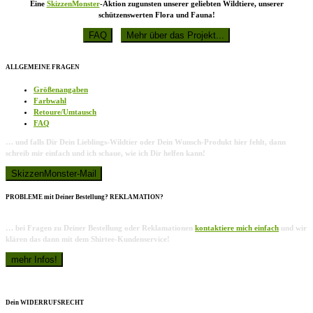
Eine
SkizzenMonster
-Aktion zugunsten unserer geliebten Wildtiere, unserer
schützenswerten Flora und Fauna!
ALLGEMEINE FRAGEN
Größenangaben
Farbwahl
Retoure/Umtausch
FAQ
… und falls Dir Dein Lieblings-Wildtier oder Dein Wunsch-Produkt hier fehlt, dann
schreib mir einfach und ich schaue, wie ich Dir helfen kann!
PROBLEME mit Deiner Bestellung? REKLAMATION?
… bei Fragen zu Deiner Bestellung oder Reklamationen
kontaktiere mich einfach
und wir
klären das dann mit dem Shirtee-Kundenservice!
Dein WIDERRUFSRECHT