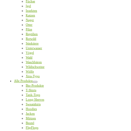
Füchse
Igel
Insekten
Katzen
Nager
Otter
Pilze
Reptilien
Rotwild
Stinktiere
Unterwasser
Vögel
Wald
Waschbären
Wildschweine
Wölfe
Xtra-Typo
Alle Produkte
Bio-Produkte
T-Shirts
Tank-Tops
Long-Sleeves
Sweatshirts
Hoodies
Jacken
Mützen
Beutel
FlipFlops