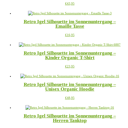
Dieses
€
43,95
Optionen
Produkt
können
weist
auf
mehrere
der
Retro Igel Silhouette im Sonnenuntergang –
Varianten
Produktseite
Emaille Tasse
auf.
gewählt
Die
werden
Dieses
€
16,95
Optionen
Produkt
können
weist
auf
mehrere
der
Retro Igel Silhouette im Sonnenuntergang –
Varianten
Produktseite
Kinder Organic T-Shirt
auf.
gewählt
Die
werden
Dieses
€
23,95
Optionen
Produkt
können
weist
auf
mehrere
der
Retro Igel Silhouette im Sonnenuntergang –
Varianten
Produktseite
Unisex Organic Hoodie
auf.
gewählt
Die
werden
Dieses
€
48,95
Optionen
Produkt
können
weist
auf
mehrere
der
Retro Igel Silhouette im Sonnenuntergang –
Varianten
Produktseite
Herren Tanktop
auf.
gewählt
Die
werden