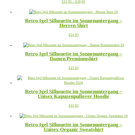
Preisspanne:
Dieses
€
25,95
–
€
28,95
€25,95
Produkt
bis
weist
€28,95
mehrere
Retro Igel Silhouette im Sonnenuntergang –
Varianten
Herren Shirt
auf.
Die
Dieses
€
24,95
Optionen
Produkt
können
weist
auf
mehrere
der
Retro Igel Silhouette im Sonnenuntergang –
Varianten
Produktseite
Damen Premiumshirt
auf.
gewählt
Die
werden
Dieses
€
25,95
Optionen
Produkt
können
weist
auf
mehrere
der
Varianten
Produktseite
Retro Igel Silhouette im Sonnenuntergang –
auf.
gewählt
Unisex Kapuzenpullover Hoodie
Die
werden
Optionen
Dieses
€
35,95
können
Produkt
auf
weist
der
mehrere
Produktseite
Retro Igel Silhouette im Sonnenuntergang –
Varianten
gewählt
Unisex Organic Sweatshirt
auf.
werden
Die