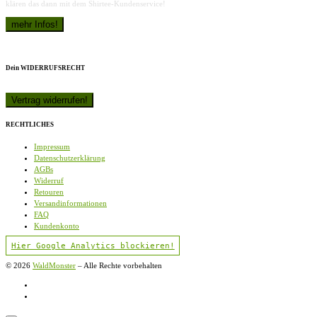
klären das dann mit dem Shirtee-Kundenservice!
Dein WIDERRUFSRECHT
RECHTLICHES
Impressum
Datenschutzerklärung
AGBs
Widerruf
Retouren
Versandinformationen
FAQ
Kundenkonto
Hier Google Analytics blockieren!
© 2026
WaldMonster
–
Alle Rechte vorbehalten