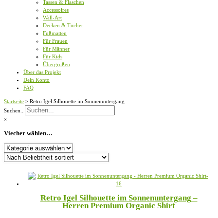
Tassen & Flaschen
Accessoires
Wall-Art
Decken & Tücher
Fußmatten
Für Frauen
Für Männer
Für Kids
Übergrößen
Über das Projekt
Dein Konto
FAQ
Startseite
>
Retro Igel Silhouette im Sonnenuntergang
Suchen...
×
Viecher wählen…
Viecher
wählen…
Retro Igel Silhouette im Sonnenuntergang –
Herren Premium Organic Shirt