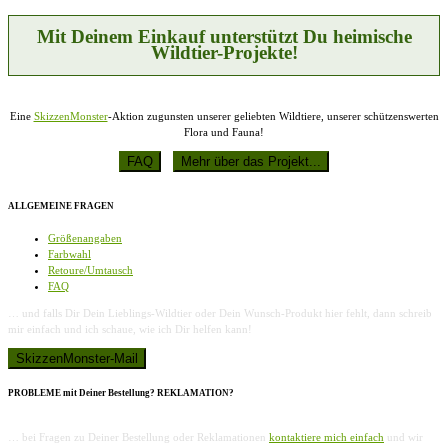
auf
der
Mit Deinem Einkauf unterstützt Du heimische
Produktseite
Wildtier-Projekte!
gewählt
werden
Eine
SkizzenMonster
-Aktion zugunsten unserer geliebten Wildtiere, unserer schützenswerten
Flora und Fauna!
ALLGEMEINE FRAGEN
Größenangaben
Farbwahl
Retoure/Umtausch
FAQ
… und falls Dir Dein Lieblings-Wildtier oder Dein Wunsch-Produkt hier fehlt, dann schreib
mir einfach und ich schaue, wie ich Dir helfen kann!
PROBLEME mit Deiner Bestellung? REKLAMATION?
… bei Fragen zu Deiner Bestellung oder Reklamationen
kontaktiere mich einfach
und wir