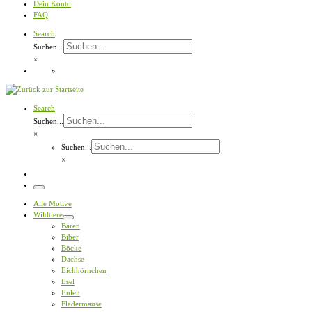
Dein Konto
FAQ
Search
Suchen...
×
Search
Suchen...
×
Suchen...
×
Menü
Alle Motive
Wildtiere
Bären
Biber
Böcke
Dachse
Eichhörnchen
Esel
Eulen
Fledermäuse