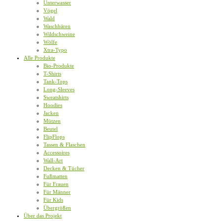
Unterwasser
Vögel
Wald
Waschbären
Wildschweine
Wölfe
Xtra-Typo
Alle Produkte
Bio-Produkte
T-Shirts
Tank-Tops
Long-Sleeves
Sweatshirts
Hoodies
Jacken
Mützen
Beutel
FlipFlops
Tassen & Flaschen
Accessoires
Wall-Art
Decken & Tücher
Fußmatten
Für Frauen
Für Männer
Für Kids
Übergrößen
Über das Projekt