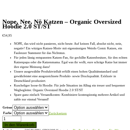
Nope, Nee, Nö Katzen – Organic Oversized
Hoodie 2.0 ST/ST
€
54,95
NOPE, das wird nicht passieren, nicht heute. Auf keinen Fall, absolut nicht, nein,
negativ! Ein witziges Katzen-Motiv mit eigensinnigen Weirdo Comic Katzen, ein
Faulenzer Statement für das Nichtstun.
Für jeden lässig entspannten Katzen-Fan, für gechillte Katzenbesitzer, für den echten
Katzenpapa oder die Katzenmama. Egal was ihr wollt, eure schräge Katze hat immer
ihre eigene Meinung dazu!
Unsere ausgewählte Produktvielfalt erfüllt einen hohen Qualitätsstandard und
gewährleistet eine ausgezeichnete Produkt- sowie Druckqualität. Exklusiv in
Deutschland produziert.
Kuscheliger loose-fit Hoodie. Für jede Situation im Alltag ein treuer und bequemer
Wegbegleiter. Organic Oversized Hoodie 2.0 ST/ST
Spare ganz einfach Versandkosten: Kombiniere kostengünstig mehrere Artikel und
zahle nur einmal Versand!
Grösse
Farbe
Zurücksetzen
Nope,
Nee,
In den Warenkorb
Nö