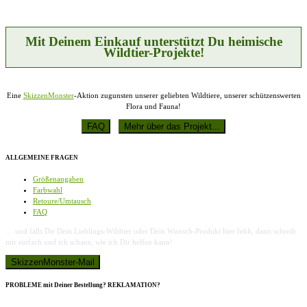
können
auf
der
Produktseite
Mit Deinem Einkauf unterstützt Du heimische
gewählt
Wildtier-Projekte!
werden
Eine
SkizzenMonster
-Aktion zugunsten unserer geliebten Wildtiere, unserer schützenswerten
Flora und Fauna!
ALLGEMEINE FRAGEN
Größenangaben
Farbwahl
Retoure/Umtausch
FAQ
… und falls Dir Dein Lieblings-Wildtier oder Dein Wunsch-Produkt hier fehlt, dann schreib
mir einfach und ich schaue, wie ich Dir helfen kann!
PROBLEME mit Deiner Bestellung? REKLAMATION?