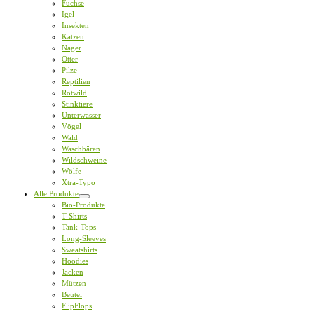
Füchse
Igel
Insekten
Katzen
Nager
Otter
Pilze
Reptilien
Rotwild
Stinktiere
Unterwasser
Vögel
Wald
Waschbären
Wildschweine
Wölfe
Xtra-Typo
Alle Produkte
Bio-Produkte
T-Shirts
Tank-Tops
Long-Sleeves
Sweatshirts
Hoodies
Jacken
Mützen
Beutel
FlipFlops