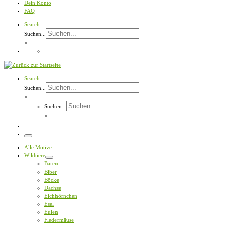
Dein Konto
FAQ
Search
Suchen...
×
Search
Suchen...
×
Suchen...
×
Menü
Alle Motive
Wildtiere
Bären
Biber
Böcke
Dachse
Eichhörnchen
Esel
Eulen
Fledermäuse