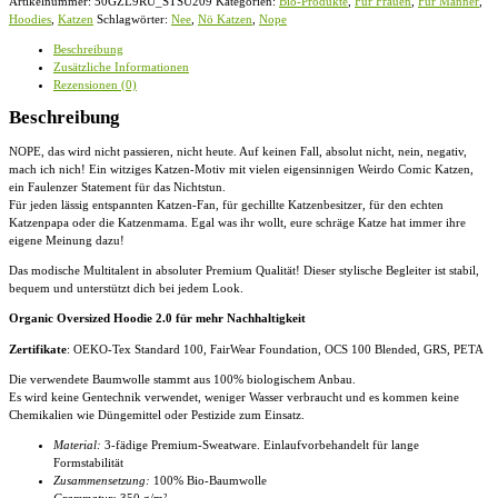
Artikelnummer:
50GZL9RU_STSU209
Kategorien:
Bio-Produkte
,
Für Frauen
,
Für Männer
,
Katzen
Hoodies
,
Katzen
Schlagwörter:
Nee
,
Nö Katzen
,
Nope
-
Organic
Beschreibung
Oversized
Zusätzliche Informationen
Hoodie
Rezensionen (0)
2.0
ST/ST
Beschreibung
Menge
NOPE, das wird nicht passieren, nicht heute. Auf keinen Fall, absolut nicht, nein, negativ,
mach ich nich! Ein witziges Katzen-Motiv mit vielen eigensinnigen Weirdo Comic Katzen,
ein Faulenzer Statement für das Nichtstun.
Für jeden lässig entspannten Katzen-Fan, für gechillte Katzenbesitzer, für den echten
Katzenpapa oder die Katzenmama. Egal was ihr wollt, eure schräge Katze hat immer ihre
eigene Meinung dazu!
Das modische Multitalent in absoluter Premium Qualität! Dieser stylische Begleiter ist stabil,
bequem und unterstützt dich bei jedem Look.
Organic Oversized Hoodie 2.0 für mehr Nachhaltigkeit
Zertifikate
: OEKO-Tex Standard 100, FairWear Foundation, OCS 100 Blended, GRS, PETA
Die verwendete Baumwolle stammt aus 100% biologischem Anbau.
Es wird keine Gentechnik verwendet, weniger Wasser verbraucht und es kommen keine
Chemikalien wie Düngemittel oder Pestizide zum Einsatz.
Material:
3-fädige Premium-Sweatware. Einlaufvorbehandelt für lange
Formstabilität
Zusammensetzung:
100% Bio-Baumwolle
Grammatur:
350 g/m²