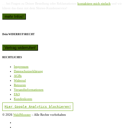
… bei Fragen zu Deiner Bestellung oder Reklamationen
kontaktiere mich einfach
und wir
klären das dann mit dem Shirtee-Kundenservice!
Dein WIDERRUFSRECHT
RECHTLICHES
Impressum
Datenschutzerklärung
AGBs
Widerruf
Retouren
Versandinformationen
FAQ
Kundenkonto
Hier Google Analytics blockieren!
© 2026
WaldMonster
–
Alle Rechte vorbehalten