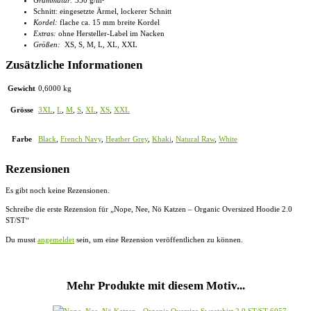
Schnitt: eingesetzte Ärmel, lockerer Schnitt
Kordel:
flache ca. 15 mm breite Kordel
Extras:
ohne Hersteller-Label im Nacken
Größen:
XS, S, M, L, XL, XXL
Zusätzliche Informationen
Gewicht
0,6000 kg
Grösse
3XL
,
L
,
M
,
S
,
XL
,
XS
,
XXL
Farbe
Black
,
French Navy
,
Heather Grey
,
Khaki
,
Natural Raw
,
White
Rezensionen
Es gibt noch keine Rezensionen.
Schreibe die erste Rezension für „Nope, Nee, Nö Katzen – Organic Oversized Hoodie 2.0
ST/ST“
Du musst
angemeldet
sein, um eine Rezension veröffentlichen zu können.
Mehr Produkte mit diesem Motiv...