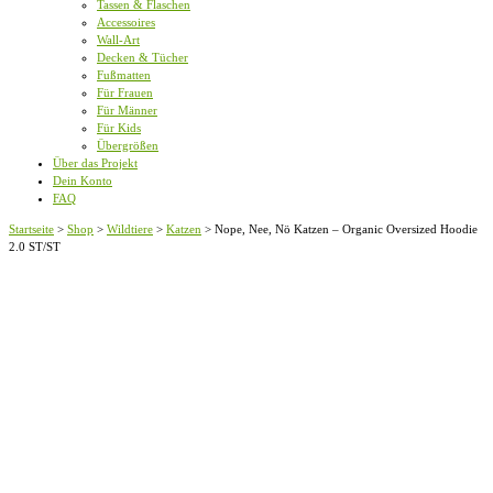
Tassen & Flaschen
Accessoires
Wall-Art
Decken & Tücher
Fußmatten
Für Frauen
Für Männer
Für Kids
Übergrößen
Über das Projekt
Dein Konto
FAQ
Startseite
>
Shop
>
Wildtiere
>
Katzen
>
Nope, Nee, Nö Katzen – Organic Oversized Hoodie
2.0 ST/ST