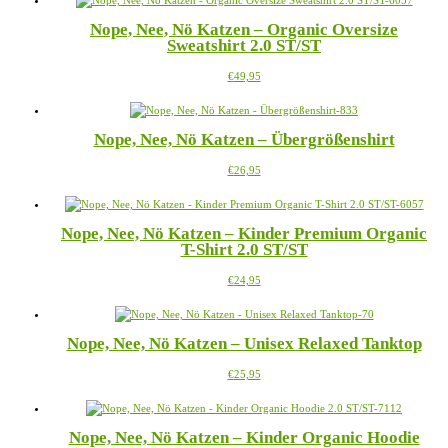
Nope, Nee, Nö Katzen – Organic Oversize
Sweatshirt 2.0 ST/ST
Dieses
€
49,95
Produkt
weist
mehrere
Nope, Nee, Nö Katzen – Übergrößenshirt
Varianten
auf.
Dieses
€
26,95
Die
Produkt
Optionen
weist
können
mehrere
auf
Nope, Nee, Nö Katzen – Kinder Premium Organic
Varianten
der
T-Shirt 2.0 ST/ST
auf.
Produktseite
Die
gewählt
Dieses
€
24,95
Optionen
werden
Produkt
können
weist
auf
mehrere
der
Nope, Nee, Nö Katzen – Unisex Relaxed Tanktop
Varianten
Produktseite
auf.
gewählt
Dieses
€
25,95
Die
werden
Produkt
Optionen
weist
können
mehrere
auf
Nope, Nee, Nö Katzen – Kinder Organic Hoodie
Varianten
der