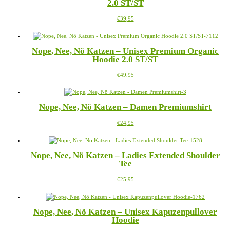
2.0 ST/ST
auf.
Produktseite
Die
gewählt
Dieses
€
39,95
Optionen
werden
Produkt
können
weist
auf
mehrere
der
Nope, Nee, Nö Katzen – Unisex Premium Organic
Varianten
Produktseite
Hoodie 2.0 ST/ST
auf.
gewählt
Die
werden
Dieses
€
49,95
Optionen
Produkt
können
weist
auf
mehrere
der
Nope, Nee, Nö Katzen – Damen Premiumshirt
Varianten
Produktseite
auf.
gewählt
Dieses
€
24,95
Die
werden
Produkt
Optionen
weist
können
mehrere
auf
Nope, Nee, Nö Katzen – Ladies Extended Shoulder
Varianten
der
Tee
auf.
Produktseite
Die
gewählt
Dieses
€
25,95
Optionen
werden
Produkt
können
weist
auf
mehrere
der
Nope, Nee, Nö Katzen – Unisex Kapuzenpullover
Varianten
Produktseite
Hoodie
auf.
gewählt
Die
werden