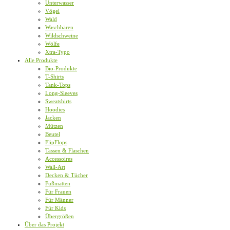
Unterwasser
Vögel
Wald
Waschbären
Wildschweine
Wölfe
Xtra-Typo
Alle Produkte
Bio-Produkte
T-Shirts
Tank-Tops
Long-Sleeves
Sweatshirts
Hoodies
Jacken
Mützen
Beutel
FlipFlops
Tassen & Flaschen
Accessoires
Wall-Art
Decken & Tücher
Fußmatten
Für Frauen
Für Männer
Für Kids
Übergrößen
Über das Projekt