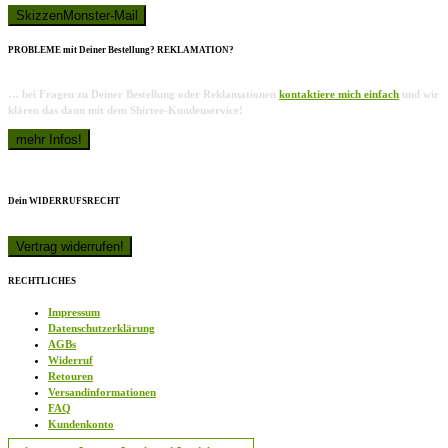
PROBLEME mit Deiner Bestellung? REKLAMATION?
… bei Fragen zu Deiner Bestellung oder Reklamationen
kontaktiere mich einfach
und wir
klären das dann mit dem Shirtee-Kundenservice!
Dein WIDERRUFSRECHT
RECHTLICHES
Impressum
Datenschutzerklärung
AGBs
Widerruf
Retouren
Versandinformationen
FAQ
Kundenkonto