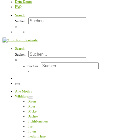
Dein Konto
FAQ
Search
Suchen...
×
Search
Suchen...
×
Suchen...
×
Menü
Alle Motive
Wildtiere
Bären
Biber
Böcke
Dachse
Eichhörnchen
Esel
Eulen
Fledermäuse