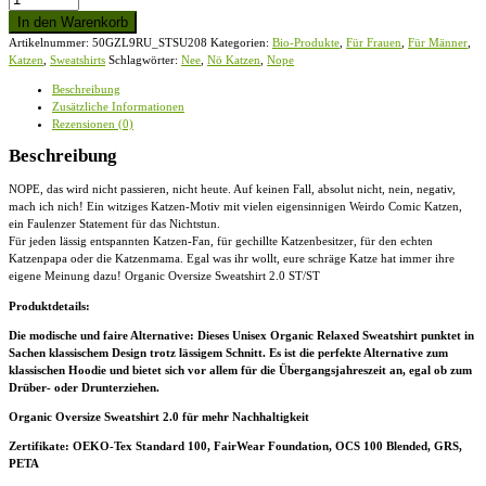
Nee,
In den Warenkorb
Nö
Artikelnummer:
50GZL9RU_STSU208
Kategorien:
Bio-Produkte
,
Für Frauen
,
Für Männer
,
Katzen
Katzen
,
Sweatshirts
Schlagwörter:
Nee
,
Nö Katzen
,
Nope
-
Organic
Beschreibung
Oversize
Zusätzliche Informationen
Sweatshirt
Rezensionen (0)
2.0
ST/ST
Beschreibung
Menge
NOPE, das wird nicht passieren, nicht heute. Auf keinen Fall, absolut nicht, nein, negativ,
mach ich nich! Ein witziges Katzen-Motiv mit vielen eigensinnigen Weirdo Comic Katzen,
ein Faulenzer Statement für das Nichtstun.
Für jeden lässig entspannten Katzen-Fan, für gechillte Katzenbesitzer, für den echten
Katzenpapa oder die Katzenmama. Egal was ihr wollt, eure schräge Katze hat immer ihre
eigene Meinung dazu! Organic Oversize Sweatshirt 2.0 ST/ST
Produktdetails:
Die modische und faire Alternative: Dieses Unisex Organic Relaxed Sweatshirt punktet in
Sachen klassischem Design trotz lässigem Schnitt. Es ist die perfekte Alternative zum
klassischen Hoodie und bietet sich vor allem für die Übergangsjahreszeit an, egal ob zum
Drüber- oder Drunterziehen.
Organic Oversize Sweatshirt 2.0 für mehr Nachhaltigkeit
Zertifikate
: OEKO-Tex Standard 100, FairWear Foundation, OCS 100 Blended, GRS,
PETA