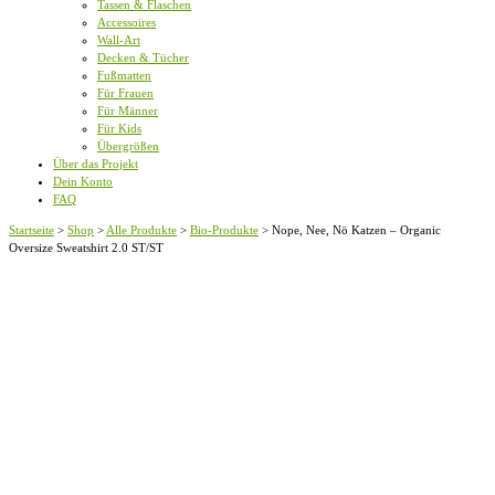
Tassen & Flaschen
Accessoires
Wall-Art
Decken & Tücher
Fußmatten
Für Frauen
Für Männer
Für Kids
Übergrößen
Über das Projekt
Dein Konto
FAQ
Startseite
>
Shop
>
Alle Produkte
>
Bio-Produkte
>
Nope, Nee, Nö Katzen – Organic
Oversize Sweatshirt 2.0 ST/ST