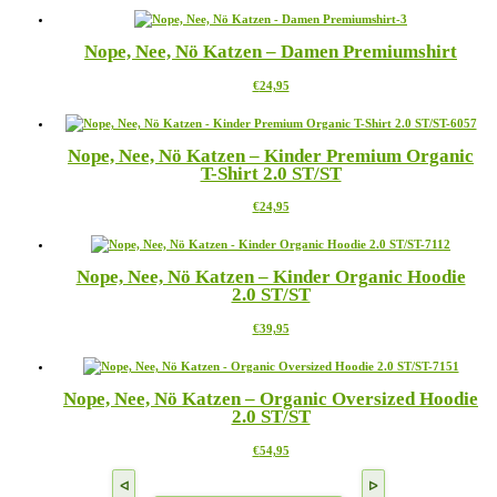
weist
auf
mehrere
der
Nope, Nee, Nö Katzen – Damen Premiumshirt
Varianten
Produktseite
auf.
gewählt
Dieses
€
24,95
Die
werden
Produkt
Optionen
weist
können
mehrere
auf
Nope, Nee, Nö Katzen – Kinder Premium Organic
Varianten
der
T-Shirt 2.0 ST/ST
auf.
Produktseite
Die
gewählt
Dieses
€
24,95
Optionen
werden
Produkt
können
weist
auf
mehrere
der
Nope, Nee, Nö Katzen – Kinder Organic Hoodie
Varianten
Produktseite
2.0 ST/ST
auf.
gewählt
Die
werden
Dieses
€
39,95
Optionen
Produkt
können
weist
auf
mehrere
der
Nope, Nee, Nö Katzen – Organic Oversized Hoodie
Varianten
Produktseite
2.0 ST/ST
auf.
gewählt
Die
werden
Dieses
€
54,95
Optionen
Produkt
können
weist
auf