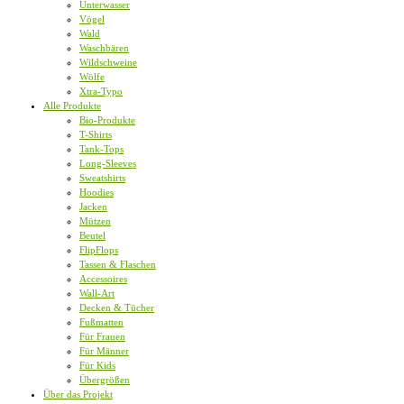
Unterwasser
Vögel
Wald
Waschbären
Wildschweine
Wölfe
Xtra-Typo
Alle Produkte
Bio-Produkte
T-Shirts
Tank-Tops
Long-Sleeves
Sweatshirts
Hoodies
Jacken
Mützen
Beutel
FlipFlops
Tassen & Flaschen
Accessoires
Wall-Art
Decken & Tücher
Fußmatten
Für Frauen
Für Männer
Für Kids
Übergrößen
Über das Projekt