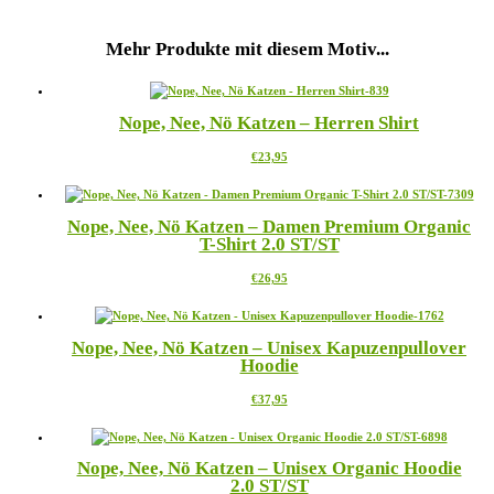
Mehr Produkte mit diesem Motiv...
Nope, Nee, Nö Katzen – Herren Shirt
Dieses
€
23,95
Produkt
weist
mehrere
Nope, Nee, Nö Katzen – Damen Premium Organic
Varianten
T-Shirt 2.0 ST/ST
auf.
Die
Dieses
€
26,95
Optionen
Produkt
können
weist
auf
mehrere
der
Nope, Nee, Nö Katzen – Unisex Kapuzenpullover
Varianten
Produktseite
Hoodie
auf.
gewählt
Die
werden
Dieses
€
37,95
Optionen
Produkt
können
weist
auf
mehrere
der
Nope, Nee, Nö Katzen – Unisex Organic Hoodie
Varianten
Produktseite
2.0 ST/ST
auf.
gewählt