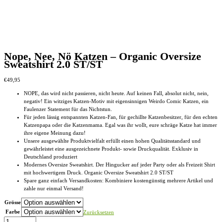
Nope, Nee, Nö Katzen – Organic Oversize
Sweatshirt 2.0 ST/ST
€
49,95
NOPE, das wird nicht passieren, nicht heute. Auf keinen Fall, absolut nicht, nein,
negativ! Ein witziges Katzen-Motiv mit eigensinnigen Weirdo Comic Katzen, ein
Faulenzer Statement für das Nichtstun.
Für jeden lässig entspannten Katzen-Fan, für gechillte Katzenbesitzer, für den echten
Katzenpapa oder die Katzenmama. Egal was ihr wollt, eure schräge Katze hat immer
ihre eigene Meinung dazu!
Unsere ausgewählte Produktvielfalt erfüllt einen hohen Qualitätsstandard und
gewährleistet eine ausgezeichnete Produkt- sowie Druckqualität. Exklusiv in
Deutschland produziert
Modernes Oversize Sweatshirt. Der Hingucker auf jeder Party oder als Freizeit Shirt
mit hochwertigem Druck. Organic Oversize Sweatshirt 2.0 ST/ST
Spare ganz einfach Versandkosten: Kombiniere kostengünstig mehrere Artikel und
zahle nur einmal Versand!
Grösse
Farbe
Zurücksetzen
Nope,