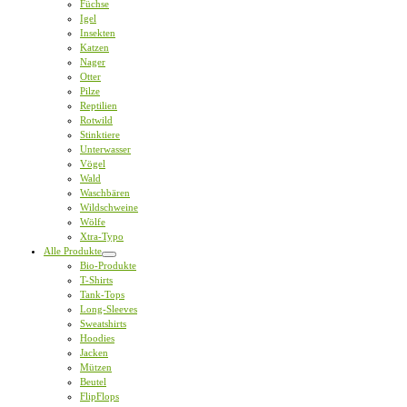
Füchse
Igel
Insekten
Katzen
Nager
Otter
Pilze
Reptilien
Rotwild
Stinktiere
Unterwasser
Vögel
Wald
Waschbären
Wildschweine
Wölfe
Xtra-Typo
Alle Produkte
Bio-Produkte
T-Shirts
Tank-Tops
Long-Sleeves
Sweatshirts
Hoodies
Jacken
Mützen
Beutel
FlipFlops