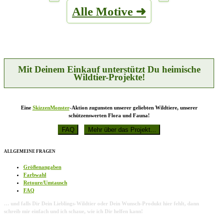
mehrere
der
Alle Motive ➜
Varianten
Produktseite
auf.
gewählt
Die
werden
Optionen
können
auf
der
Produktseite
Mit Deinem Einkauf unterstützt Du heimische
gewählt
Wildtier-Projekte!
werden
Eine
SkizzenMonster
-Aktion zugunsten unserer geliebten Wildtiere, unserer
schützenswerten Flora und Fauna!
ALLGEMEINE FRAGEN
Größenangaben
Farbwahl
Retoure/Umtausch
FAQ
… und falls Dir Dein Lieblings-Wildtier oder Dein Wunsch-Produkt hier fehlt, dann
schreib mir einfach und ich schaue, wie ich Dir helfen kann!