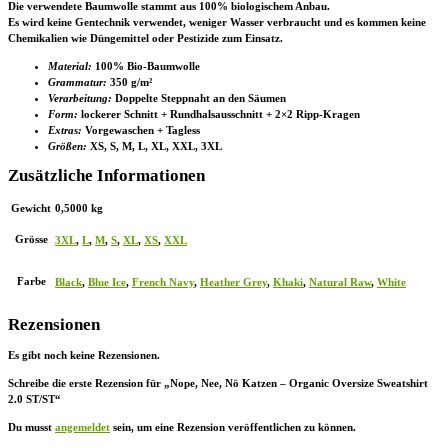
Die verwendete Baumwolle stammt aus 100% biologischem Anbau.
Es wird keine Gentechnik verwendet, weniger Wasser verbraucht und es kommen keine
Chemikalien wie Düngemittel oder Pestizide zum Einsatz.
Material:
100% Bio-Baumwolle
Grammatur:
350 g/m²
Verarbeitung:
Doppelte Steppnaht an den Säumen
Form:
lockerer Schnitt + Rundhalsausschnitt + 2×2 Ripp-Kragen
Extras:
Vorgewaschen + Tagless
Größen:
XS, S, M, L, XL, XXL, 3XL
Zusätzliche Informationen
Gewicht
0,5000 kg
Grösse
3XL
,
L
,
M
,
S
,
XL
,
XS
,
XXL
Farbe
Black
,
Blue Ice
,
French Navy
,
Heather Grey
,
Khaki
,
Natural Raw
,
White
Rezensionen
Es gibt noch keine Rezensionen.
Schreibe die erste Rezension für „Nope, Nee, Nö Katzen – Organic Oversize Sweatshirt
2.0 ST/ST“
Du musst
angemeldet
sein, um eine Rezension veröffentlichen zu können.