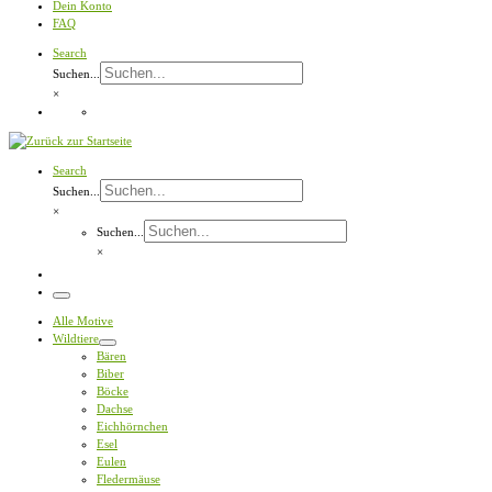
Dein Konto
FAQ
Search
Suchen...
×
Search
Suchen...
×
Suchen...
×
Menü
Alle Motive
Wildtiere
Bären
Biber
Böcke
Dachse
Eichhörnchen
Esel
Eulen
Fledermäuse