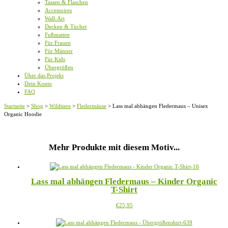
Tassen & Flaschen
Accessoires
Wall-Art
Decken & Tücher
Fußmatten
Für Frauen
Für Männer
Für Kids
Übergrößen
Über das Projekt
Dein Konto
FAQ
Startseite
>
Shop
>
Wildtiere
>
Fledermäuse
>
Lass mal abhängen Fledermaus – Unisex
Organic Hoodie
Mehr Produkte mit diesem Motiv...
Lass mal abhängen Fledermaus – Kinder Organic
T-Shirt
Dieses
€
25,95
Produkt
weist