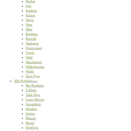
Füchse
Igel
Insekten
Katzen
Nager
Otter
Pilze
Reptilien
Rotwild
Stinktiere
Unterwasser
Vögel
Wald
Waschbären
Wildschweine
Wölfe
Xtra-Typo
Alle Produkte
Bio-Produkte
T-Shirts
Tank-Tops
Long-Sleeves
Sweatshirts
Hoodies
Jacken
Mützen
Beutel
FlipFlops