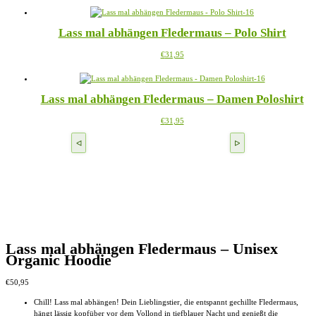
Optionen
können
auf
Lass mal abhängen Fledermaus – Polo Shirt
der
Produktseite
Dieses
€
31,95
gewählt
Produkt
werden
weist
mehrere
Lass mal abhängen Fledermaus – Damen Poloshirt
Varianten
auf.
Dieses
€
31,95
Die
Produkt
Optionen
weist
können
mehrere
auf
Varianten
der
auf.
Produktseite
Die
gewählt
Optionen
werden
können
auf
der
Produktseite
Lass mal abhängen Fledermaus – Unisex
gewählt
Organic Hoodie
werden
€
50,95
Chill! Lass mal abhängen! Dein Lieblingstier, die entspannt gechillte Fledermaus,
hängt lässig kopfüber vor dem Vollond in tiefblauer Nacht und genießt die