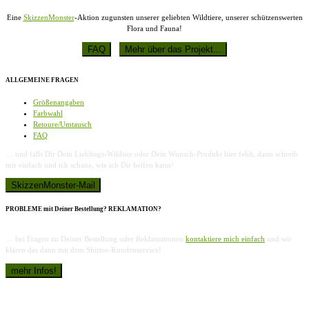
Eine
SkizzenMonster
-Aktion zugunsten unserer geliebten Wildtiere, unserer schützenswerten
Flora und Fauna!
ALLGEMEINE FRAGEN
Größenangaben
Farbwahl
Retoure/Umtausch
FAQ
… und falls Dir Dein Lieblings-Wildtier oder Dein Wunsch-Produkt hier fehlt, dann schreib
mir einfach und ich schaue, wie ich Dir helfen kann!
PROBLEME mit Deiner Bestellung? REKLAMATION?
… bei Fragen zu Deiner Bestellung oder Reklamationen
kontaktiere mich einfach
und wir
klären das dann mit dem Shirtee-Kundenservice!