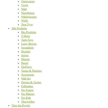
Unterwasser
Vögel
Wald
Waschbären
Wildschweine
Wölfe
Xtra-Typo
Alle Produkte
Bio-Produkte
T-Shirts
Tank-Tops
Long-Sleeves
Sweatshirts
Hoodies
Jacken
Mützen
Beutel
FlipFlops
Tassen & Flaschen
Accessoires
Wall-Art
Decken & Tücher
Fußmatten
Für Frauen
Für Männer
Für Kids
Übergrößen
Über das Projekt