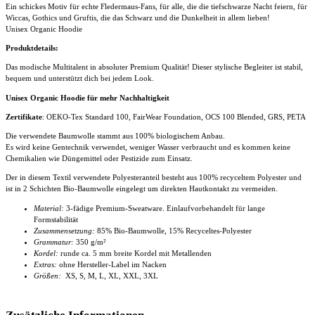
Ein schickes Motiv für echte Fledermaus-Fans, für alle, die die tiefschwarze Nacht feiern, für
Wiccas, Gothics und Gruftis, die das Schwarz und die Dunkelheit in allem lieben!
Unisex Organic Hoodie
Produktdetails:
Das modische Multitalent in absoluter Premium Qualität! Dieser stylische Begleiter ist stabil,
bequem und unterstützt dich bei jedem Look.
Unisex Organic Hoodie für mehr Nachhaltigkeit
Zertifikate
: OEKO-Tex Standard 100, FairWear Foundation, OCS 100 Blended, GRS, PETA
Die verwendete Baumwolle stammt aus 100% biologischem Anbau.
Es wird keine Gentechnik verwendet, weniger Wasser verbraucht und es kommen keine
Chemikalien wie Düngemittel oder Pestizide zum Einsatz.
Der in diesem Textil verwendete Polyesteranteil besteht aus 100% recyceltem Polyester und
ist in 2 Schichten Bio-Baumwolle eingelegt um direkten Hautkontakt zu vermeiden.
Material:
3-fädige Premium-Sweatware. Einlaufvorbehandelt für lange
Formstabilität
Zusammensetzung:
85% Bio-Baumwolle, 15% Recyceltes-Polyester
Grammatur:
350 g/m²
Kordel:
runde ca. 5 mm breite Kordel mit Metallenden
Extras:
ohne Hersteller-Label im Nacken
Größen:
XS, S, M, L, XL, XXL, 3XL