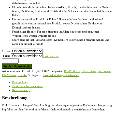
tiefschwarze Dunkelheit!
Ein schickes Motiv für echte Fledermaus-Fans, für alle, die die tiefschwarze Nacht
feiern, für Wiccas, Gothics und Gruftis, die das Schwarz und die Dunkelheit in allem
lieben!
Unsere ausgewählte Produktvielfalt erfüllt einen hohen Qualitätsstandard und
gewährleistet eine ausgezeichnete Produkt- sowie Druckqualität. Exklusiv in
Deutschland produziert.
Kuscheliger Hoodie. Für jede Situation im Alltag ein treuer und bequemer
Wegbegleiter. Unisex Organic Hoodie
Spare ganz einfach Versandkosten: Kombiniere kostengünstig mehrere Artikel und
zahle nur einmal Versand!
Grösse
Farbe
Zurücksetzen
Lass
mal
In den Warenkorb
abhängen
Artikelnummer:
4T5W6LG1_STSU822
Kategorien:
Bio-Produkte
,
Fledermäuse
,
Für Frauen
,
Fledermaus
Für Männer
,
Hoodies
Schlagwort:
Lass mal abhängen Fledermaus
-
Unisex
Beschreibung
Organic
Zusätzliche Informationen
Hoodie
Rezensionen (0)
Menge
Beschreibung
Chill! Lass mal abhängen! Dein Lieblingstier, die entspannt gechillte Fledermaus, hängt lässig
kopfüber vor dem Vollond in tiefblauer Nacht und genießt die tiefschwarze Dunkelheit!