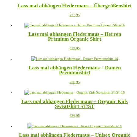
mehrere
Lass mal abhängen Fledermaus – Übergrößenshirt
Varianten
auf.
Dieses
€
27,95
Die
Produkt
Optionen
weist
können
mehrere
auf
Lass mal abhängen Fledermaus – Herren
Varianten
der
Premium Organic Shirt
auf.
Produktseite
Die
gewählt
Dieses
€
29,95
Optionen
werden
Produkt
können
weist
auf
mehrere
der
Lass mal abhängen Fledermaus – Damen
Varianten
Produktseite
Premiumshirt
auf.
gewählt
Die
werden
Dieses
€
26,95
Optionen
Produkt
können
weist
auf
mehrere
der
Lass mal abhängen Fledermaus – Organic Kids
Varianten
Produktseite
Sweatshirt ST/ST
auf.
gewählt
Die
werden
Dieses
€
36,95
Optionen
Produkt
können
weist
auf
mehrere
der
Lass mal abhängen Fledermaus – Unisex Organic
Varianten
Produktseite