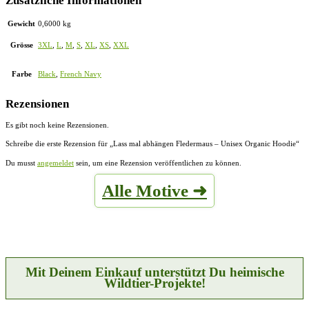
Zusätzliche Informationen
Gewicht
0,6000 kg
Grösse
3XL
,
L
,
M
,
S
,
XL
,
XS
,
XXL
Farbe
Black
,
French Navy
Rezensionen
Es gibt noch keine Rezensionen.
Schreibe die erste Rezension für „Lass mal abhängen Fledermaus – Unisex Organic Hoodie“
Du musst
angemeldet
sein, um eine Rezension veröffentlichen zu können.
Alle Motive ➜
Mit Deinem Einkauf unterstützt Du heimische
Wildtier-Projekte!