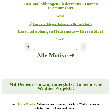
auf
Lass mal abhängen Fledermaus – Damen
der
Premiumshirt
Produktseite
gewählt
Dieses
€
26,95
werden
Produkt
weist
mehrere
Lass mal abhängen Fledermaus – Herren Shirt
Varianten
auf.
Dieses
€
25,95
Die
Produkt
Optionen
weist
können
mehrere
auf
Alle Motive ➜
Varianten
der
auf.
Produktseite
Die
gewählt
Optionen
werden
können
auf
der
Produktseite
Mit Deinem Einkauf unterstützt Du heimische
gewählt
Wildtier-Projekte!
werden
Eine
SkizzenMonster
-Aktion zugunsten unserer geliebten Wildtiere, unserer
schützenswerten Flora und Fauna!