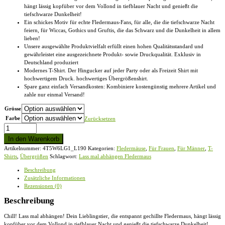
hängt lässig kopfüber vor dem Vollond in tiefblauer Nacht und genießt die
tiefschwarze Dunkelheit!
Ein schickes Motiv für echte Fledermaus-Fans, für alle, die die tiefschwarze Nacht
feiern, für Wiccas, Gothics und Gruftis, die das Schwarz und die Dunkelheit in allem
lieben!
Unsere ausgewählte Produktvielfalt erfüllt einen hohen Qualitätsstandard und
gewährleistet eine ausgezeichnete Produkt- sowie Druckqualität. Exklusiv in
Deutschland produziert
Modernes T-Shirt. Der Hingucker auf jeder Party oder als Freizeit Shirt mit
hochwertigem Druck. hochwertiges Übergrößenshirt.
Spare ganz einfach Versandkosten: Kombiniere kostengünstig mehrere Artikel und
zahle nur einmal Versand!
Grösse
Farbe
Zurücksetzen
Lass
mal
In den Warenkorb
abhängen
Artikelnummer:
4T5W6LG1_L190
Kategorien:
Fledermäuse
,
Für Frauen
,
Für Männer
,
T-
Fledermaus
Shirts
,
Übergrößen
Schlagwort:
Lass mal abhängen Fledermaus
-
Übergrößenshirt
Beschreibung
Menge
Zusätzliche Informationen
Rezensionen (0)
Beschreibung
Chill! Lass mal abhängen! Dein Lieblingstier, die entspannt gechillte Fledermaus, hängt lässig
kopfüber vor dem Vollond in tiefblauer Nacht und genießt die tiefschwarze Dunkelheit!