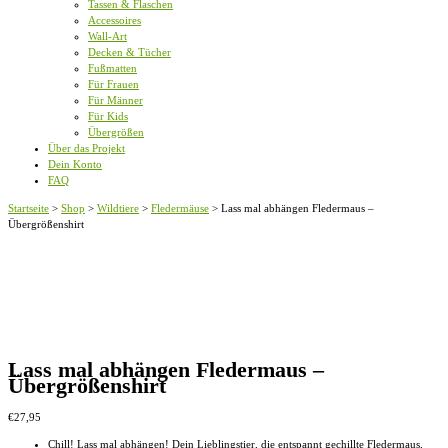
Tassen & Flaschen
Accessoires
Wall-Art
Decken & Tücher
Fußmatten
Für Frauen
Für Männer
Für Kids
Übergrößen
Über das Projekt
Dein Konto
FAQ
Startseite
>
Shop
>
Wildtiere
>
Fledermäuse
>
Lass mal abhängen Fledermaus –
Übergrößenshirt
Lass mal abhängen Fledermaus –
Übergrößenshirt
€
27,95
Chill! Lass mal abhängen! Dein Lieblingstier, die entspannt gechillte Fledermaus,