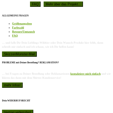
ALLGEMEINE FRAGEN
Größenangaben
Farbwahl
Retoure/Umtausch
FAQ
… und falls Dir Dein Lieblings-Wildtier oder Dein Wunsch-Produkt hier fehlt, dann
schreib mir einfach und ich schaue, wie ich Dir helfen kann!
PROBLEME mit Deiner Bestellung? REKLAMATION?
… bei Fragen zu Deiner Bestellung oder Reklamationen
kontaktiere mich einfach
und wir
klären das dann mit dem Shirtee-Kundenservice!
Dein WIDERRUFSRECHT