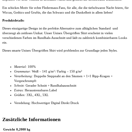
Ein schickes Motiv für echte Fledermaus-Fans, für alle, die die tiefschwarze Nacht feiern, für
Wiccas, Gothics und Gruftis, die das Schwarz und die Dunkelheit in allem lieben!
Produktdetails:
Dieses einzigartige Design ist die perfekte Alternative zum alltäglichen Standard und
überzeugt als zeitloses Unikat. Unser
Unisex Übergrößen Shirt
erscheint in vielen
verschiedenen Farben im Rundhals-Ausschnitt und lädt zu zahlreich kombinierbaren Looks
ein.
Dieses smarte
Unisex Übergrößen Shirt
wird problemlos zur Grundlage jeden Styles.
Material:
100%
Grammatur:
Weiß – 141 g/m² / Farbig – 150 g/m²
Verarbeitung:
Doppelte Steppnaht an den Säumen + 1×1 Ripp-Kragen +
Vorgeschrumpft
Schnitt:
Gerader Schnitt + Rundhalsausschnitt
Extras:
Heraustrennbares Label
Größen:
3XL, 4XL
, 5XL
Veredelung: Hochwertiger Digital Direkt Druck
Zusätzliche Informationen
Gewicht
0,2000 kg