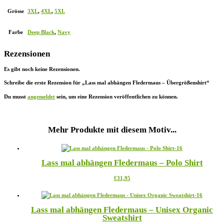
Grösse
3XL
,
4XL
,
5XL
Farbe
Deep Black
,
Navy
Rezensionen
Es gibt noch keine Rezensionen.
Schreibe die erste Rezension für „Lass mal abhängen Fledermaus – Übergrößenshirt“
Du musst
angemeldet
sein, um eine Rezension veröffentlichen zu können.
Mehr Produkte mit diesem Motiv...
Lass mal abhängen Fledermaus – Polo Shirt
Dieses
€
31,95
Produkt
weist
mehrere
Lass mal abhängen Fledermaus – Unisex Organic
Varianten
Sweatshirt
auf.