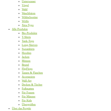
Unterwasser
Vögel
Wald
Waschbären
Wildschweine
Wölfe
Xtra-Typo
Alle Produkte
Bio-Produkte
T-Shirts
Tank-Tops
Long-Sleeves
Sweatshirts
Hoodies
Jacken
Mützen
Beutel
FlipFlops
Tassen & Flaschen
Accessoires
Wall-Art
Decken & Tücher
Fußmatten
Für Frauen
Für Männer
Für Kids
Übergrößen
Über das Projekt