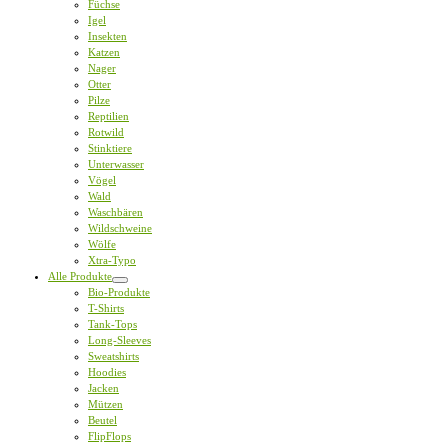
Füchse
Igel
Insekten
Katzen
Nager
Otter
Pilze
Reptilien
Rotwild
Stinktiere
Unterwasser
Vögel
Wald
Waschbären
Wildschweine
Wölfe
Xtra-Typo
Alle Produkte
Bio-Produkte
T-Shirts
Tank-Tops
Long-Sleeves
Sweatshirts
Hoodies
Jacken
Mützen
Beutel
FlipFlops