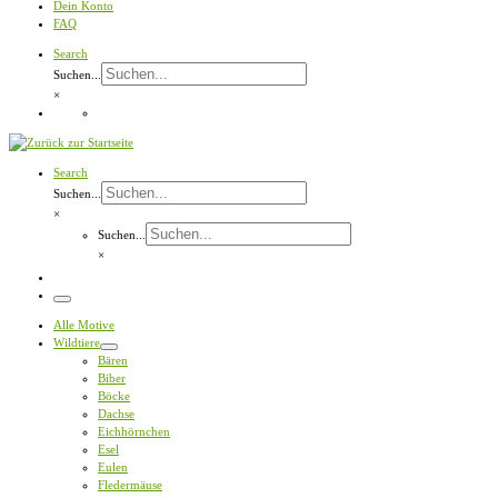
Dein Konto
FAQ
Search
Suchen...
×
Search
Suchen...
×
Suchen...
×
Menü
Alle Motive
Wildtiere
Bären
Biber
Böcke
Dachse
Eichhörnchen
Esel
Eulen
Fledermäuse