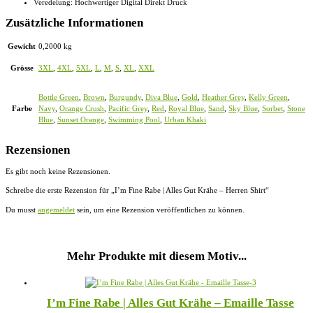
Veredelung: Hochwertiger Digital Direkt Druck
Zusätzliche Informationen
Gewicht
0,2000 kg
Grösse
3XL
,
4XL
,
5XL
,
L
,
M
,
S
,
XL
,
XXL
Bottle Green
,
Brown
,
Burgundy
,
Diva Blue
,
Gold
,
Heather Grey
,
Kelly Green
,
Farbe
Navy
,
Orange Crush
,
Pacific Grey
,
Red
,
Royal Blue
,
Sand
,
Sky Blue
,
Sorbet
,
Stone
Blue
,
Sunset Orange
,
Swimming Pool
,
Urban Khaki
Rezensionen
Es gibt noch keine Rezensionen.
Schreibe die erste Rezension für „I’m Fine Rabe | Alles Gut Krähe – Herren Shirt“
Du musst
angemeldet
sein, um eine Rezension veröffentlichen zu können.
Mehr Produkte mit diesem Motiv...
I’m Fine Rabe | Alles Gut Krähe – Emaille Tasse