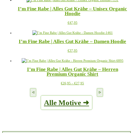
mehrere
auf
I’m Fine Rabe | Alles Gut Krähe – Unisex Organic
Varianten
der
Hoodie
auf.
Produktseite
Die
gewählt
Dieses
€
47,95
Optionen
werden
Produkt
können
weist
auf
mehrere
der
I’m Fine Rabe | Alles Gut Krähe – Damen Hoodie
Varianten
Produktseite
auf.
gewählt
Dieses
€
37,95
Die
werden
Produkt
Optionen
weist
können
mehrere
auf
I’m Fine Rabe | Alles Gut Krähe – Herren
Varianten
der
Premium Organic Shirt
auf.
Produktseite
Die
gewählt
Preisspanne:
Dieses
€
26,95
–
€
27,95
Optionen
werden
€26,95
Produkt
können
bis
weist
auf
€27,95
mehrere
der
Alle Motive ➜
Varianten
Produktseite
auf.
gewählt
Die
werden
Optionen
können
auf
der