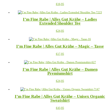
Dieses
€
16,95
Produkt
weist
mehrere
I’m Fine Rabe | Alles Gut Krähe – Ladies
Varianten
Extended Shoulder Tee
auf.
Die
Dieses
€
24,95
Optionen
Produkt
können
weist
auf
mehrere
der
I’m Fine Rabe | Alles Gut Krähe – Magic – Tasse
Varianten
Produktseite
auf.
gewählt
Dieses
€
17,95
Die
werden
Produkt
Optionen
weist
können
mehrere
auf
I’m Fine Rabe | Alles Gut Krähe – Damen
Varianten
der
Premiumshirt
auf.
Produktseite
Die
gewählt
Dieses
€
24,95
Optionen
werden
Produkt
können
weist
auf
mehrere
der
I’m Fine Rabe | Alles Gut Krähe – Unisex Organic
Varianten
Produktseite
Sweatshirt
auf.
gewählt
Die
werden
Dieses
€
43,95
Optionen