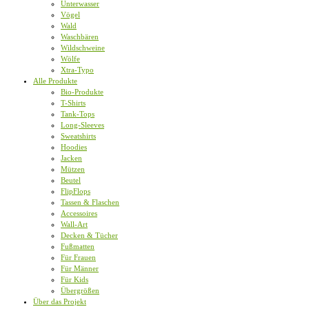
Unterwasser
Vögel
Wald
Waschbären
Wildschweine
Wölfe
Xtra-Typo
Alle Produkte
Bio-Produkte
T-Shirts
Tank-Tops
Long-Sleeves
Sweatshirts
Hoodies
Jacken
Mützen
Beutel
FlipFlops
Tassen & Flaschen
Accessoires
Wall-Art
Decken & Tücher
Fußmatten
Für Frauen
Für Männer
Für Kids
Übergrößen
Über das Projekt