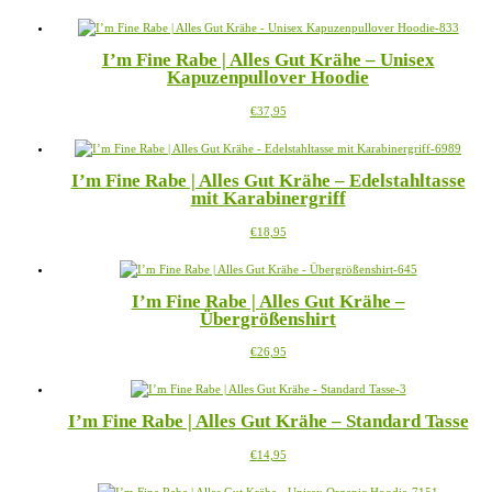
Produkt
können
weist
auf
mehrere
der
I’m Fine Rabe | Alles Gut Krähe – Unisex
Varianten
Produktseite
Kapuzenpullover Hoodie
auf.
gewählt
Die
werden
Dieses
€
37,95
Optionen
Produkt
können
weist
auf
mehrere
der
I’m Fine Rabe | Alles Gut Krähe – Edelstahltasse
Varianten
Produktseite
mit Karabinergriff
auf.
gewählt
Die
werden
Dieses
€
18,95
Optionen
Produkt
können
weist
auf
mehrere
der
I’m Fine Rabe | Alles Gut Krähe –
Varianten
Produktseite
Übergrößenshirt
auf.
gewählt
Die
werden
Dieses
€
26,95
Optionen
Produkt
können
weist
auf
mehrere
der
I’m Fine Rabe | Alles Gut Krähe – Standard Tasse
Varianten
Produktseite
auf.
gewählt
Dieses
€
14,95
Die
werden
Produkt
Optionen
weist
können