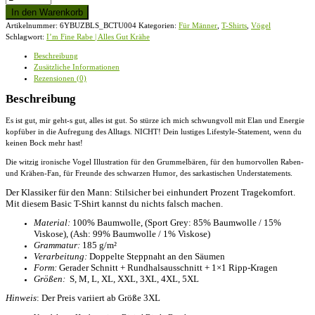
Fine
In den Warenkorb
Rabe
Artikelnummer:
6YBUZBLS_BCTU004
Kategorien:
Für Männer
,
T-Shirts
,
Vögel
|
Schlagwort:
I’m Fine Rabe | Alles Gut Krähe
Alles
Gut
Beschreibung
Krähe
Zusätzliche Informationen
-
Rezensionen (0)
Herren
Shirt
Beschreibung
Menge
Es ist gut, mir geht-s gut, alles ist gut. So stürze ich mich schwungvoll mit Elan und Energie
kopfüber in die Aufregung des Alltags. NICHT! Dein lustiges Lifestyle-Statement, wenn du
keinen Bock mehr hast!
Die witzig ironische Vogel Illustration für den Grummelbären, für den humorvollen Raben-
und Krähen-Fan, für Freunde des schwarzen Humor, des sarkastischen Understatements.
Der Klassiker für den Mann: Stilsicher bei einhundert Prozent Tragekomfort.
Mit diesem Basic T-Shirt kannst du nichts falsch machen.
Material:
100% Baumwolle, (Sport Grey: 85% Baumwolle / 15%
Viskose), (Ash: 99% Baumwolle / 1% Viskose)
Grammatur:
185 g/m²
Verarbeitung:
Doppelte Steppnaht an den Säumen
Form:
Gerader Schnitt + Rundhalsausschnitt + 1×1 Ripp-Kragen
Größen:
S, M, L, XL, XXL, 3XL, 4XL, 5XL
Hinweis
: Der Preis variiert ab Größe 3XL