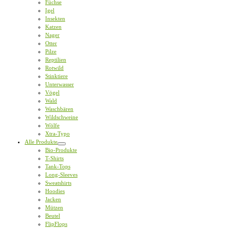
Füchse
Igel
Insekten
Katzen
Nager
Otter
Pilze
Reptilien
Rotwild
Stinktiere
Unterwasser
Vögel
Wald
Waschbären
Wildschweine
Wölfe
Xtra-Typo
Alle Produkte
Bio-Produkte
T-Shirts
Tank-Tops
Long-Sleeves
Sweatshirts
Hoodies
Jacken
Mützen
Beutel
FlipFlops