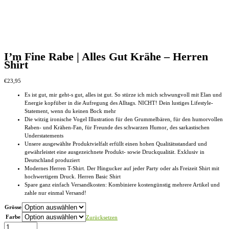
I’m Fine Rabe | Alles Gut Krähe – Herren
Shirt
€
23,95
Es ist gut, mir geht-s gut, alles ist gut. So stürze ich mich schwungvoll mit Elan und
Energie kopfüber in die Aufregung des Alltags. NICHT! Dein lustiges Lifestyle-
Statement, wenn du keinen Bock mehr
Die witzig ironische Vogel Illustration für den Grummelbären, für den humorvollen
Raben- und Krähen-Fan, für Freunde des schwarzen Humor, des sarkastischen
Understatements
Unsere ausgewählte Produktvielfalt erfüllt einen hohen Qualitätsstandard und
gewährleistet eine ausgezeichnete Produkt- sowie Druckqualität. Exklusiv in
Deutschland produziert
Modernes Herren T-Shirt. Der Hingucker auf jeder Party oder als Freizeit Shirt mit
hochwertigem Druck. Herren Basic Shirt
Spare ganz einfach Versandkosten: Kombiniere kostengünstig mehrere Artikel und
zahle nur einmal Versand!
Grösse
Farbe
Zurücksetzen
I’m