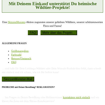
Produktseite
Mit Deinem Einkauf unterstützt Du heimische
gewählt
Wildtier-Projekte!
werden
Eine
SkizzenMonster
-Aktion zugunsten unserer geliebten Wildtiere, unserer schützenswerten
Flora und Fauna!
ALLGEMEINE FRAGEN
Größenangaben
Farbwahl
Retoure/Umtausch
FAQ
… und falls Dir Dein Lieblings-Wildtier oder Dein Wunsch-Produkt hier fehlt, dann schreib
mir einfach und ich schaue, wie ich Dir helfen kann!
PROBLEME mit Deiner Bestellung? REKLAMATION?
… bei Fragen zu Deiner Bestellung oder Reklamationen
kontaktiere mich einfach
und wir
klären das dann mit dem Shirtee-Kundenservice!