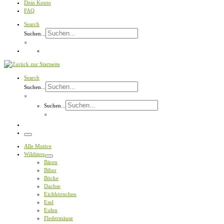
Dein Konto
FAQ
Search
Suchen...
×
Search
Suchen...
×
Suchen...
×
Menü
Alle Motive
Wildtiere
Bären
Biber
Böcke
Dachse
Eichhörnchen
Esel
Eulen
Fledermäuse