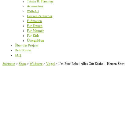
Tassen & Flaschen
Accessoires
Wall-Art
Decken & Tücher
Fußmatten
Für Frauen
Für Männer
Für Kids
Übergrößen
Über das Projekt
Dein Konto
FAQ
Startseite
>
Shop
>
Wildtiere
>
Vögel
>
I’m Fine Rabe | Alles Gut Krähe – Herren Shirt