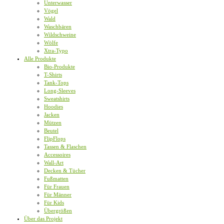
Unterwasser
Vögel
Wald
Waschbären
Wildschweine
Wölfe
Xtra-Typo
Alle Produkte
Bio-Produkte
T-Shirts
Tank-Tops
Long-Sleeves
Sweatshirts
Hoodies
Jacken
Mützen
Beutel
FlipFlops
Tassen & Flaschen
Accessoires
Wall-Art
Decken & Tücher
Fußmatten
Für Frauen
Für Männer
Für Kids
Übergrößen
Über das Projekt