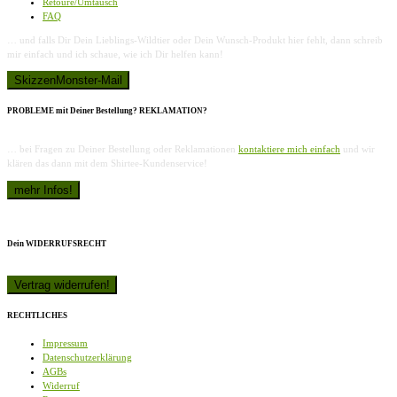
Retoure/Umtausch
FAQ
… und falls Dir Dein Lieblings-Wildtier oder Dein Wunsch-Produkt hier fehlt, dann schreib
mir einfach und ich schaue, wie ich Dir helfen kann!
PROBLEME mit Deiner Bestellung? REKLAMATION?
… bei Fragen zu Deiner Bestellung oder Reklamationen
kontaktiere mich einfach
und wir
klären das dann mit dem Shirtee-Kundenservice!
Dein WIDERRUFSRECHT
RECHTLICHES
Impressum
Datenschutzerklärung
AGBs
Widerruf