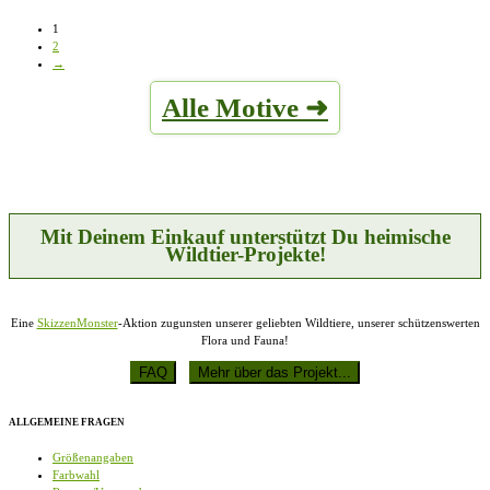
€22,95
Produkt
Optionen
werden
bis
weist
können
1
€24,95
mehrere
auf
2
Varianten
der
→
auf.
Produktseite
Die
gewählt
Alle Motive ➜
Optionen
werden
können
auf
der
Produktseite
gewählt
werden
Mit Deinem Einkauf unterstützt Du heimische
Wildtier-Projekte!
Eine
SkizzenMonster
-Aktion zugunsten unserer geliebten Wildtiere, unserer schützenswerten
Flora und Fauna!
ALLGEMEINE FRAGEN
Größenangaben
Farbwahl