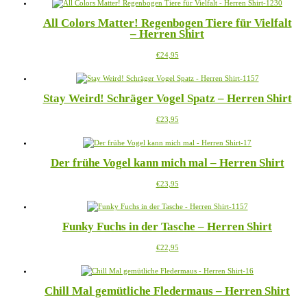
bis
weist
können
€23,95
mehrere
auf
All Colors Matter! Regenbogen Tiere für Vielfalt
Varianten
der
– Herren Shirt
auf.
Produktseite
Die
gewählt
Dieses
€
24,95
Optionen
werden
Produkt
können
weist
auf
mehrere
der
Stay Weird! Schräger Vogel Spatz – Herren Shirt
Varianten
Produktseite
auf.
gewählt
Dieses
€
23,95
Die
werden
Produkt
Optionen
weist
können
mehrere
auf
Der frühe Vogel kann mich mal – Herren Shirt
Varianten
der
auf.
Produktseite
Dieses
€
23,95
Die
gewählt
Produkt
Optionen
werden
weist
können
mehrere
auf
Funky Fuchs in der Tasche – Herren Shirt
Varianten
der
auf.
Produktseite
Dieses
€
22,95
Die
gewählt
Produkt
Optionen
werden
weist
können
mehrere
auf
Chill Mal gemütliche Fledermaus – Herren Shirt
Varianten
der
auf.
Produktseite