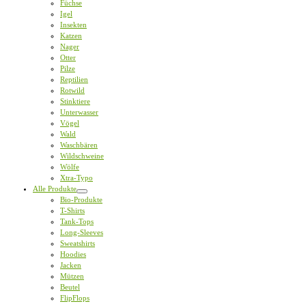
Füchse
Igel
Insekten
Katzen
Nager
Otter
Pilze
Reptilien
Rotwild
Stinktiere
Unterwasser
Vögel
Wald
Waschbären
Wildschweine
Wölfe
Xtra-Typo
Alle Produkte
Bio-Produkte
T-Shirts
Tank-Tops
Long-Sleeves
Sweatshirts
Hoodies
Jacken
Mützen
Beutel
FlipFlops