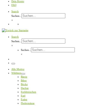
Dein Konto
FAQ
Search
Suchen...
×
Search
Suchen...
×
Suchen...
×
Menü
Alle Motive
Wildtiere
Bären
Biber
Böcke
Dachse
Eichhörnchen
Esel
Eulen
Fledermäuse