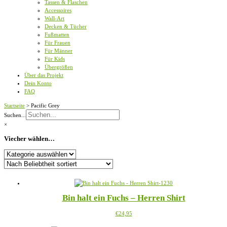
Tassen & Flaschen
Accessoires
Wall-Art
Decken & Tücher
Fußmatten
Für Frauen
Für Männer
Für Kids
Übergrößen
Über das Projekt
Dein Konto
FAQ
Startseite
>
Pacific Grey
Suchen...
×
Viecher wählen…
Viecher
wählen…
Bin halt ein Fuchs – Herren Shirt
Dieses
€
24,95
Produkt