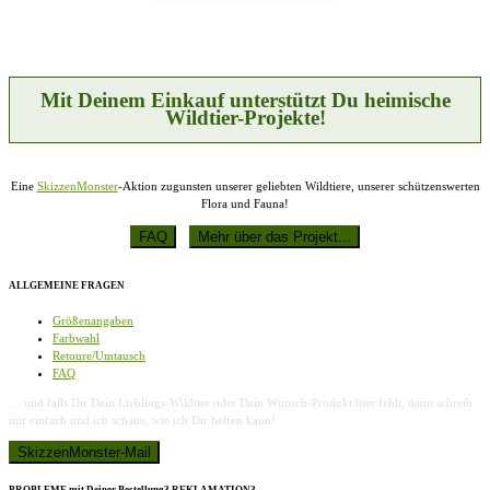
Die
werden
Optionen
können
auf
der
Produktseite
Mit Deinem Einkauf unterstützt Du heimische
gewählt
Wildtier-Projekte!
werden
Eine
SkizzenMonster
-Aktion zugunsten unserer geliebten Wildtiere, unserer schützenswerten
Flora und Fauna!
ALLGEMEINE FRAGEN
Größenangaben
Farbwahl
Retoure/Umtausch
FAQ
… und falls Dir Dein Lieblings-Wildtier oder Dein Wunsch-Produkt hier fehlt, dann schreib
mir einfach und ich schaue, wie ich Dir helfen kann!
PROBLEME mit Deiner Bestellung? REKLAMATION?