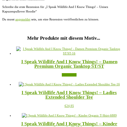
Schreibe die erste Rezension für „I Speak Wildlife And I Know Things! – Unisex
Kapuzenpullover Hoodie“
Du musst
angemeldet
sein, um eine Rezension veröffentlichen zu können.
Mehr Produkte mit diesem Motiv...
I Speak Wildlife And I Know Things! – Damen
Premium Organic Tanktop ST/ST
Weiterlesen
I Speak Wildlife And I Know Things! – Ladies
Extended Shoulder Tee
Dieses
€
24,95
Produkt
weist
mehrere
I Speak Wildlife And I Know Things! – Kinder
Varianten