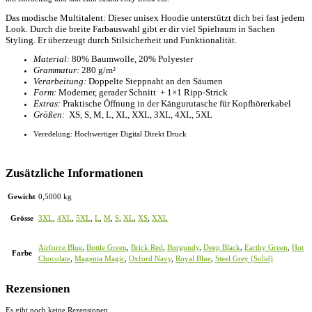
Das modische Multitalent: Dieser unisex Hoodie unterstützt dich bei fast jedem
Look. Durch die breite Farbauswahl gibt er dir viel Spielraum in Sachen
Styling. Er überzeugt durch Stilsicherheit und Funktionalität.
Material:
80% Baumwolle, 20% Polyester
Grammatur:
280 g/m²
Verarbeitung:
Doppelte Steppnaht an den Säumen
Form:
Moderner, gerader Schnitt + 1×1 Ripp-Strick
Extras:
Praktische Öffnung in der Kängurutasche für Kopfhörerkabel
Größen:
XS, S, M, L, XL, XXL, 3XL, 4XL, 5XL
Veredelung: Hochwertiger Digital Direkt Druck
Zusätzliche Informationen
Gewicht
0,5000 kg
Grösse
3XL
,
4XL
,
5XL
,
L
,
M
,
S
,
XL
,
XS
,
XXL
Airforce Blue
,
Bottle Green
,
Brick Red
,
Burgundy
,
Deep Black
,
Earthy Green
,
Hot
Farbe
Chocolate
,
Magenta Magic
,
Oxford Navy
,
Royal Blue
,
Steel Grey (Solid)
Rezensionen
Es gibt noch keine Rezensionen.