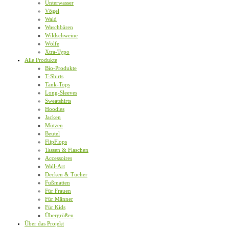
Unterwasser
Vögel
Wald
Waschbären
Wildschweine
Wölfe
Xtra-Typo
Alle Produkte
Bio-Produkte
T-Shirts
Tank-Tops
Long-Sleeves
Sweatshirts
Hoodies
Jacken
Mützen
Beutel
FlipFlops
Tassen & Flaschen
Accessoires
Wall-Art
Decken & Tücher
Fußmatten
Für Frauen
Für Männer
Für Kids
Übergrößen
Über das Projekt