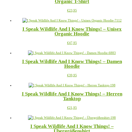
Organic T-Shirt
auf.
Die
Dieses
€
23,95
Optionen
Produkt
können
weist
auf
mehrere
der
I Speak Wildlife And I Know Things! – Unisex
Varianten
Produktseite
Organic Hoodie
auf.
gewählt
Die
werden
Dieses
€
47,95
Optionen
Produkt
können
weist
auf
mehrere
der
I Speak Wildlife And I Know Things! – Damen
Varianten
Produktseite
Hoodie
auf.
gewählt
Die
werden
Dieses
€
39,95
Optionen
Produkt
können
weist
auf
mehrere
der
I Speak Wildlife And I Know Things! – Herren
Varianten
Produktseite
Tanktop
auf.
gewählt
Die
werden
Dieses
€
21,95
Optionen
Produkt
können
weist
auf
mehrere
der
I Speak Wildlife And I Know Things! –
Varianten
Produktseite
Übergrößenshirt
auf.
gewählt