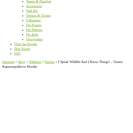
Tassen & Flaschen
Accessoires
Wall-Art
Decken & Tücher
Fußmatten
Für Frauen
Für Männer
Für Kids
Übergrößen
Über das Projekt
Dein Konto
FAQ
Startseite
>
Shop
>
Wildtiere
>
Dachse
>
I Speak Wildlife And I Know Things! – Unisex
Kapuzenpullover Hoodie