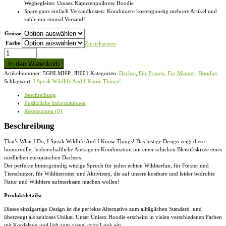
Wegbegleiter. Unisex Kapuzenpullover Hoodie
Spare ganz einfach Versandkosten: Kombiniere kostengünstig mehrere Artikel und
zahle nur einmal Versand!
Grösse
Farbe
Zurücksetzen
I
Speak
In den Warenkorb
Wildlife
Artikelnummer:
5GHLMI6P_JH001
Kategorien:
Dachse
,
Für Frauen
,
Für Männer
,
Hoodies
And
Schlagwort:
I Speak Wildlife And I Know Things!
I
Know
Beschreibung
Things!
Zusätzliche Informationen
-
Rezensionen (0)
Unisex
Kapuzenpullover
Beschreibung
Hoodie
Menge
That’s What I Do, I Speak Wildlife And I Know Things! Das lustige Design zeigt diese
humorvolle, leidenschaftliche Aussage in Kombination mit einer schicken Bleistiftskizze eines
niedlichen europäischen Dachses.
Der perfekte hintergründig witzige Spruch für jeden echten Wildtierfan, für Förster und
Tierschützer, für Wildtierretter und Aktivisten, die auf unsere kostbare und leider bedrohte
Natur und Wildtiere aufmerksam machen wollen!
Produktdetails:
Dieses einzigartige Design ist die perfekte Alternative zum alltäglichen Standard und
überzeugt als zeitloses Unikat. Unser
Unisex Hoodie
erscheint in vielen verschiedenen Farben
mit Kordelzug und lädt zum casual cozy Look ein.