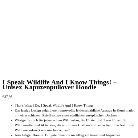
I Speak Wildlife And I Know Things! –
Unisex Kapuzenpullover Hoodie
€
37,95
That’s What I Do, I Speak Wildlife And I Know Things!
Das lustige Design zeigt diese humorvolle, leidenschaftliche Aussage in Kombination
mit einer schicken Bleistiftskizze eines niedlichen europäischen Dachses.
Witziger Spruch für jeden echten Wildtierfan, für Förster und Tierschützer, für
Wildtierretter und Aktivisten, die auf unsere kostbare und leider bedrohte Natur und
Wildtiere aufmerksam machen wollen!
Kuscheliger Hoodie. Für jede Situation im Alltag ein treuer und bequemer