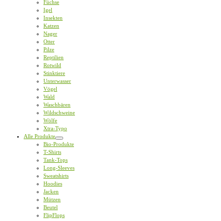
Füchse
Igel
Insekten
Katzen
Nager
Otter
Pilze
Reptilien
Rotwild
Stinktiere
Unterwasser
Vögel
Wald
Waschbären
Wildschweine
Wölfe
Xtra-Typo
Alle Produkte
Bio-Produkte
T-Shirts
Tank-Tops
Long-Sleeves
Sweatshirts
Hoodies
Jacken
Mützen
Beutel
FlipFlops