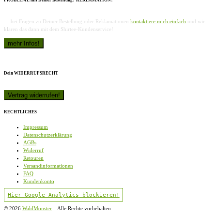
… bei Fragen zu Deiner Bestellung oder Reklamationen
kontaktiere mich einfach
und wir
klären das dann mit dem Shirtee-Kundenservice!
Dein WIDERRUFSRECHT
RECHTLICHES
Impressum
Datenschutzerklärung
AGBs
Widerruf
Retouren
Versandinformationen
FAQ
Kundenkonto
Hier Google Analytics blockieren!
© 2026
WaldMonster
–
Alle Rechte vorbehalten