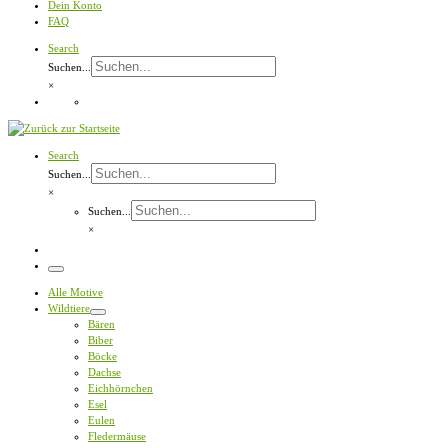
Dein Konto
FAQ
Search
Suchen...
×
Search
Suchen...
×
Suchen...
×
Menü
Alle Motive
Wildtiere
Bären
Biber
Böcke
Dachse
Eichhörnchen
Esel
Eulen
Fledermäuse