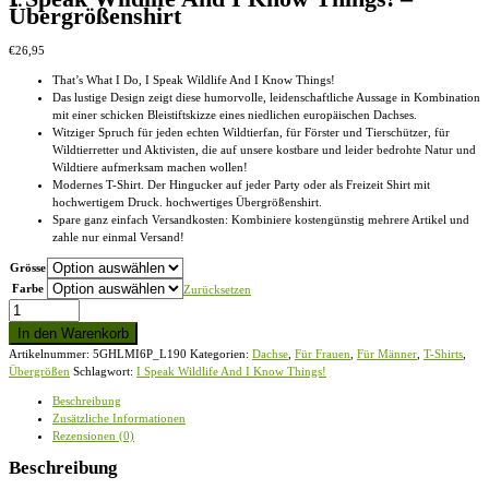
Übergrößenshirt
€
26,95
That’s What I Do, I Speak Wildlife And I Know Things!
Das lustige Design zeigt diese humorvolle, leidenschaftliche Aussage in Kombination
mit einer schicken Bleistiftskizze eines niedlichen europäischen Dachses.
Witziger Spruch für jeden echten Wildtierfan, für Förster und Tierschützer, für
Wildtierretter und Aktivisten, die auf unsere kostbare und leider bedrohte Natur und
Wildtiere aufmerksam machen wollen!
Modernes T-Shirt. Der Hingucker auf jeder Party oder als Freizeit Shirt mit
hochwertigem Druck. hochwertiges Übergrößenshirt.
Spare ganz einfach Versandkosten: Kombiniere kostengünstig mehrere Artikel und
zahle nur einmal Versand!
Grösse
Farbe
Zurücksetzen
I
Speak
In den Warenkorb
Wildlife
Artikelnummer:
5GHLMI6P_L190
Kategorien:
Dachse
,
Für Frauen
,
Für Männer
,
T-Shirts
,
And
Übergrößen
Schlagwort:
I Speak Wildlife And I Know Things!
I
Know
Beschreibung
Things!
Zusätzliche Informationen
-
Rezensionen (0)
Übergrößenshirt
Menge
Beschreibung