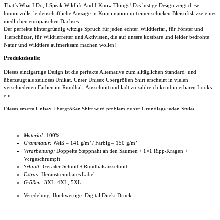
That’s What I Do, I Speak Wildlife And I Know Things! Das lustige Design zeigt diese
humorvolle, leidenschaftliche Aussage in Kombination mit einer schicken Bleistiftskizze eines
niedlichen europäischen Dachses.
Der perfekte hintergründig witzige Spruch für jeden echten Wildtierfan, für Förster und
Tierschützer, für Wildtierretter und Aktivisten, die auf unsere kostbare und leider bedrohte
Natur und Wildtiere aufmerksam machen wollen!
Produktdetails:
Dieses einzigartige Design ist die perfekte Alternative zum alltäglichen Standard und
überzeugt als zeitloses Unikat. Unser
Unisex Übergrößen Shirt
erscheint in vielen
verschiedenen Farben im Rundhals-Ausschnitt und lädt zu zahlreich kombinierbaren Looks
ein.
Dieses smarte
Unisex Übergrößen Shirt
wird problemlos zur Grundlage jeden Styles.
Material:
100%
Grammatur:
Weiß – 141 g/m² / Farbig – 150 g/m²
Verarbeitung:
Doppelte Steppnaht an den Säumen + 1×1 Ripp-Kragen +
Vorgeschrumpft
Schnitt:
Gerader Schnitt + Rundhalsausschnitt
Extras:
Heraustrennbares Label
Größen:
3XL, 4XL
, 5XL
Veredelung: Hochwertiger Digital Direkt Druck