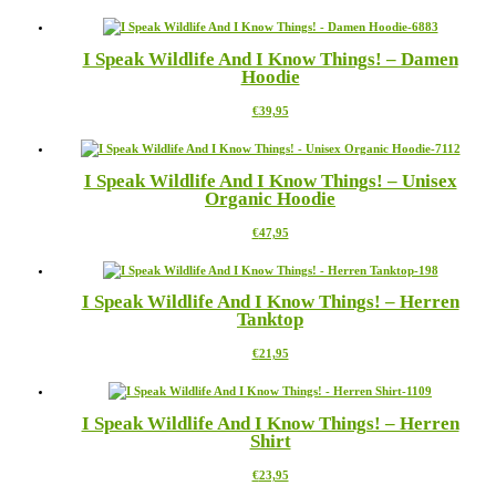
Produkt
weist
mehrere
I Speak Wildlife And I Know Things! – Damen
Varianten
Hoodie
auf.
Die
Dieses
€
39,95
Optionen
Produkt
können
weist
auf
mehrere
der
I Speak Wildlife And I Know Things! – Unisex
Varianten
Produktseite
Organic Hoodie
auf.
gewählt
Die
werden
Dieses
€
47,95
Optionen
Produkt
können
weist
auf
mehrere
der
I Speak Wildlife And I Know Things! – Herren
Varianten
Produktseite
Tanktop
auf.
gewählt
Die
werden
Dieses
€
21,95
Optionen
Produkt
können
weist
auf
mehrere
der
I Speak Wildlife And I Know Things! – Herren
Varianten
Produktseite
Shirt
auf.
gewählt
Die
werden
Dieses
€
23,95
Optionen
Produkt
können