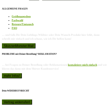
ALLGEMEINE FRAGEN
Größenangaben
Farbwahl
Retoure/Umtausch
FAQ
… und falls Dir Dein Lieblings-Wildtier oder Dein Wunsch-Produkt hier fehlt, dann
schreib mir einfach und ich schaue, wie ich Dir helfen kann!
PROBLEME mit Deiner Bestellung? REKLAMATION?
… bei Fragen zu Deiner Bestellung oder Reklamationen
kontaktiere mich einfach
und wir
klären das dann mit dem Shirtee-Kundenservice!
Dein WIDERRUFSRECHT