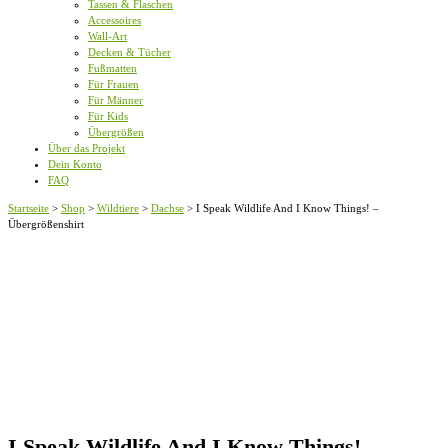
Tassen & Flaschen
Accessoires
Wall-Art
Decken & Tücher
Fußmatten
Für Frauen
Für Männer
Für Kids
Übergrößen
Über das Projekt
Dein Konto
FAQ
Startseite
>
Shop
>
Wildtiere
>
Dachse
>
I Speak Wildlife And I Know Things! –
Übergrößenshirt
I Speak Wildlife And I Know Things! –