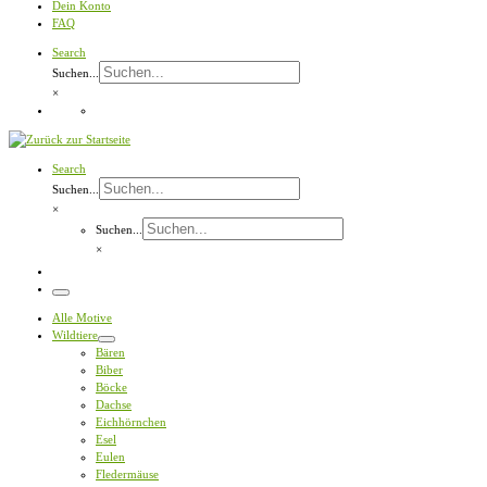
Dein Konto
FAQ
Search
Suchen...
×
Search
Suchen...
×
Suchen...
×
Menü
Alle Motive
Wildtiere
Bären
Biber
Böcke
Dachse
Eichhörnchen
Esel
Eulen
Fledermäuse