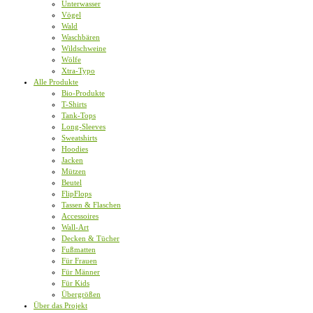
Unterwasser
Vögel
Wald
Waschbären
Wildschweine
Wölfe
Xtra-Typo
Alle Produkte
Bio-Produkte
T-Shirts
Tank-Tops
Long-Sleeves
Sweatshirts
Hoodies
Jacken
Mützen
Beutel
FlipFlops
Tassen & Flaschen
Accessoires
Wall-Art
Decken & Tücher
Fußmatten
Für Frauen
Für Männer
Für Kids
Übergrößen
Über das Projekt