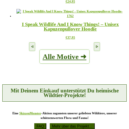
Dieses
€
24,95
Optionen
Produkt
können
weist
auf
mehrere
der
Varianten
Produktseite
I Speak Wildlife And I Know Things! – Unisex
auf.
gewählt
Kapuzenpullover Hoodie
Die
werden
Optionen
Dieses
€
37,95
können
Produkt
auf
weist
der
mehrere
Produktseite
Alle Motive ➜
Varianten
gewählt
auf.
werden
Die
Optionen
können
auf
der
Produktseite
Mit Deinem Einkauf unterstützt Du heimische
gewählt
Wildtier-Projekte!
werden
Eine
SkizzenMonster
-Aktion zugunsten unserer geliebten Wildtiere, unserer
schützenswerten Flora und Fauna!