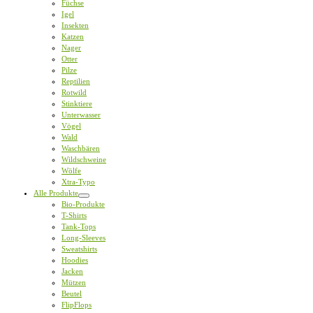
Füchse
Igel
Insekten
Katzen
Nager
Otter
Pilze
Reptilien
Rotwild
Stinktiere
Unterwasser
Vögel
Wald
Waschbären
Wildschweine
Wölfe
Xtra-Typo
Alle Produkte
Bio-Produkte
T-Shirts
Tank-Tops
Long-Sleeves
Sweatshirts
Hoodies
Jacken
Mützen
Beutel
FlipFlops