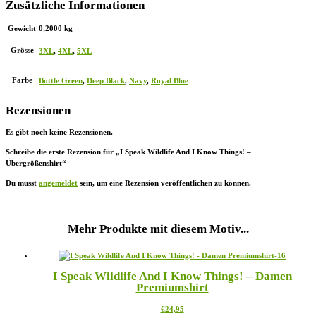
Zusätzliche Informationen
Gewicht
0,2000 kg
Grösse
3XL
,
4XL
,
5XL
Farbe
Bottle Green
,
Deep Black
,
Navy
,
Royal Blue
Rezensionen
Es gibt noch keine Rezensionen.
Schreibe die erste Rezension für „I Speak Wildlife And I Know Things! –
Übergrößenshirt“
Du musst
angemeldet
sein, um eine Rezension veröffentlichen zu können.
Mehr Produkte mit diesem Motiv...
I Speak Wildlife And I Know Things! – Damen
Premiumshirt
Dieses
€
24,95