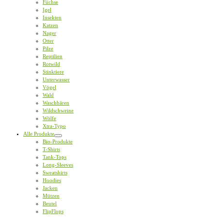
Füchse
Igel
Insekten
Katzen
Nager
Otter
Pilze
Reptilien
Rotwild
Stinktiere
Unterwasser
Vögel
Wald
Waschbären
Wildschweine
Wölfe
Xtra-Typo
Alle Produkte
Bio-Produkte
T-Shirts
Tank-Tops
Long-Sleeves
Sweatshirts
Hoodies
Jacken
Mützen
Beutel
FlipFlops