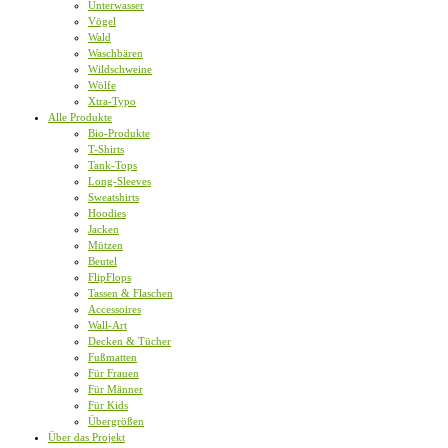
Unterwasser
Vögel
Wald
Waschbären
Wildschweine
Wölfe
Xtra-Typo
Alle Produkte
Bio-Produkte
T-Shirts
Tank-Tops
Long-Sleeves
Sweatshirts
Hoodies
Jacken
Mützen
Beutel
FlipFlops
Tassen & Flaschen
Accessoires
Wall-Art
Decken & Tücher
Fußmatten
Für Frauen
Für Männer
Für Kids
Übergrößen
Über das Projekt