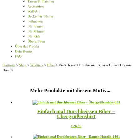
Tassen & Flaschen
Accessoires
Wall-Art
Decken & Tücher
Fußmatten
Für Frauen
Für Männer
Für Kids
Übergrößen
Über das Projekt
Dein Konto
FAQ
Startseite
>
Shop
>
Wildtiere
>
Biber
>
Einfach mal Durchbeissen Biber – Unisex Organic
Hoodie
Mehr Produkte mit diesem Motiv...
Einfach mal Durchbeissen Biber –
Übergrößenshirt
Dieses
€
26,95
Produkt
weist