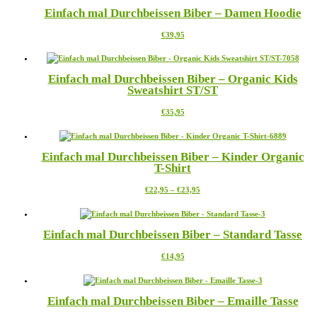
mehrere
Einfach mal Durchbeissen Biber – Damen Hoodie
Varianten
auf.
Dieses
€
39,95
Die
Produkt
Optionen
weist
können
mehrere
auf
Einfach mal Durchbeissen Biber – Organic Kids
Varianten
der
Sweatshirt ST/ST
auf.
Produktseite
Die
gewählt
Dieses
€
35,95
Optionen
werden
Produkt
können
weist
auf
mehrere
der
Einfach mal Durchbeissen Biber – Kinder Organic
Varianten
Produktseite
T-Shirt
auf.
gewählt
Die
werden
Preisspanne:
Dieses
€
22,95
–
€
23,95
Optionen
€22,95
Produkt
können
bis
weist
auf
€23,95
mehrere
der
Einfach mal Durchbeissen Biber – Standard Tasse
Varianten
Produktseite
auf.
gewählt
Dieses
€
14,95
Die
werden
Produkt
Optionen
weist
können
mehrere
auf
Einfach mal Durchbeissen Biber – Emaille Tasse
Varianten
der
auf.
Produktseite