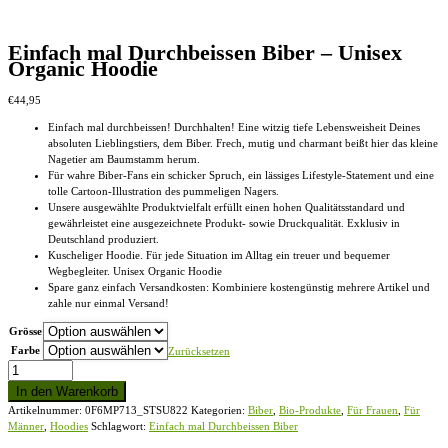
Einfach mal Durchbeissen Biber – Unisex
Organic Hoodie
€
44,95
Einfach mal durchbeissen! Durchhalten! Eine witzig tiefe Lebensweisheit Deines
absoluten Lieblingstiers, dem Biber. Frech, mutig und charmant beißt hier das kleine
Nagetier am Baumstamm herum.
Für wahre Biber-Fans ein schicker Spruch, ein lässiges Lifestyle-Statement und eine
tolle Cartoon-Illustration des pummeligen Nagers.
Unsere ausgewählte Produktvielfalt erfüllt einen hohen Qualitätsstandard und
gewährleistet eine ausgezeichnete Produkt- sowie Druckqualität. Exklusiv in
Deutschland produziert.
Kuscheliger Hoodie. Für jede Situation im Alltag ein treuer und bequemer
Wegbegleiter. Unisex Organic Hoodie
Spare ganz einfach Versandkosten: Kombiniere kostengünstig mehrere Artikel und
zahle nur einmal Versand!
Grösse
Farbe
Zurücksetzen
Einfach
mal
In den Warenkorb
Durchbeissen
Artikelnummer:
0F6MP713_STSU822
Kategorien:
Biber
,
Bio-Produkte
,
Für Frauen
,
Für
Biber
Männer
,
Hoodies
Schlagwort:
Einfach mal Durchbeissen Biber
-
Unisex