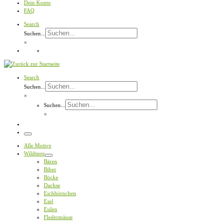
Dein Konto
FAQ
Search
Suchen...
×
Search
Suchen...
×
Suchen...
×
Menü
Alle Motive
Wildtiere
Bären
Biber
Böcke
Dachse
Eichhörnchen
Esel
Eulen
Fledermäuse