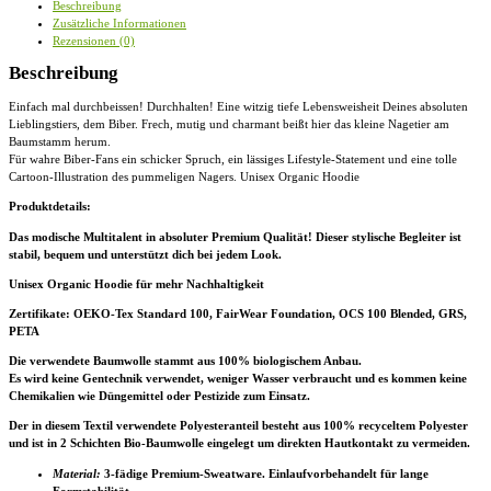
Beschreibung
Organic
Zusätzliche Informationen
Hoodie
Rezensionen (0)
Menge
Beschreibung
Einfach mal durchbeissen! Durchhalten! Eine witzig tiefe Lebensweisheit Deines absoluten
Lieblingstiers, dem Biber. Frech, mutig und charmant beißt hier das kleine Nagetier am
Baumstamm herum.
Für wahre Biber-Fans ein schicker Spruch, ein lässiges Lifestyle-Statement und eine tolle
Cartoon-Illustration des pummeligen Nagers. Unisex Organic Hoodie
Produktdetails:
Das modische Multitalent in absoluter Premium Qualität! Dieser stylische Begleiter ist
stabil, bequem und unterstützt dich bei jedem Look.
Unisex Organic Hoodie für mehr Nachhaltigkeit
Zertifikate
: OEKO-Tex Standard 100, FairWear Foundation, OCS 100 Blended, GRS,
PETA
Die verwendete Baumwolle stammt aus 100% biologischem Anbau.
Es wird keine Gentechnik verwendet, weniger Wasser verbraucht und es kommen keine
Chemikalien wie Düngemittel oder Pestizide zum Einsatz.
Der in diesem Textil verwendete Polyesteranteil besteht aus 100% recyceltem Polyester
und ist in 2 Schichten Bio-Baumwolle eingelegt um direkten Hautkontakt zu vermeiden.
Material:
3-fädige Premium-Sweatware. Einlaufvorbehandelt für lange
Formstabilität