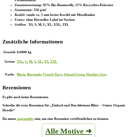
Zusammensetzung:
85% Bio-Baumwolle, 15% Recyceltes-Polyester
Grammatur:
350 g/m²
Kordel:
runde ca. 5 mm breite Kordel mit Metallenden
Extras:
ohne Hersteller-Label im Nacken
Größen:
XS, S, M, L, XL, XXL, 3XL
Zusätzliche Informationen
Gewicht
0,6000 kg
Grösse
3XL
,
L
,
M
,
S
,
XL
,
XS
,
XXL
Farbe
Black
,
Burgundy
,
French Navy
,
Glazed Green
,
Heather Grey
Rezensionen
Es gibt noch keine Rezensionen.
Schreibe die erste Rezension für „Einfach mal Durchbeissen Biber – Unisex Organic
Hoodie“
Du musst
angemeldet
sein, um eine Rezension veröffentlichen zu können.
Alle Motive ➜