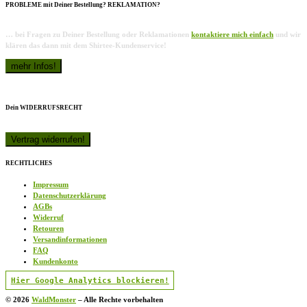
PROBLEME mit Deiner Bestellung? REKLAMATION?
… bei Fragen zu Deiner Bestellung oder Reklamationen
kontaktiere mich einfach
und wir
klären das dann mit dem Shirtee-Kundenservice!
Dein WIDERRUFSRECHT
RECHTLICHES
Impressum
Datenschutzerklärung
AGBs
Widerruf
Retouren
Versandinformationen
FAQ
Kundenkonto
Hier Google Analytics blockieren!
© 2026
WaldMonster
–
Alle Rechte vorbehalten