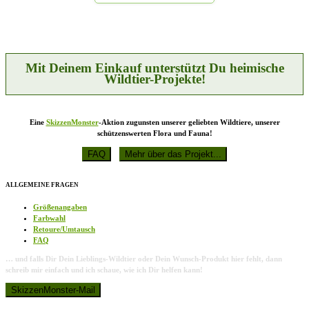
Mit Deinem Einkauf unterstützt Du heimische
Wildtier-Projekte!
Eine
SkizzenMonster
-Aktion zugunsten unserer geliebten Wildtiere, unserer
schützenswerten Flora und Fauna!
ALLGEMEINE FRAGEN
Größenangaben
Farbwahl
Retoure/Umtausch
FAQ
… und falls Dir Dein Lieblings-Wildtier oder Dein Wunsch-Produkt hier fehlt, dann
schreib mir einfach und ich schaue, wie ich Dir helfen kann!