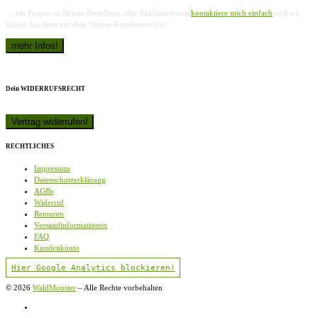
… bei Fragen zu Deiner Bestellung oder Reklamationen
kontaktiere mich einfach
und wir
klären das dann mit dem Shirtee-Kundenservice!
Dein WIDERRUFSRECHT
RECHTLICHES
Impressum
Datenschutzerklärung
AGBs
Widerruf
Retouren
Versandinformationen
FAQ
Kundenkonto
Hier Google Analytics blockieren!
© 2026
WaldMonster
–
Alle Rechte vorbehalten