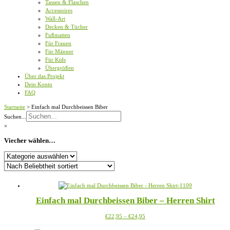
Tassen & Flaschen
Accessoires
Wall-Art
Decken & Tücher
Fußmatten
Für Frauen
Für Männer
Für Kids
Übergrößen
Über das Projekt
Dein Konto
FAQ
Startseite
>
Einfach mal Durchbeissen Biber
Suchen...
×
Viecher wählen…
Viecher
wählen…
Einfach mal Durchbeissen Biber – Herren Shirt
Preisspanne:
Dieses
€
22,95
–
€
24,95
€22,95
Produkt