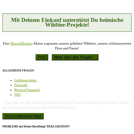
Optionen
können
auf
der
Mit Deinem Einkauf unterstützt Du heimische
Produktseite
Wildtier-Projekte!
gewählt
werden
Eine
SkizzenMonster
-Aktion zugunsten unserer geliebten Wildtiere, unserer schützenswerten
Flora und Fauna!
ALLGEMEINE FRAGEN
Größenangaben
Farbwahl
Retoure/Umtausch
FAQ
… und falls Dir Dein Lieblings-Wildtier oder Dein Wunsch-Produkt hier fehlt, dann schreib
mir einfach und ich schaue, wie ich Dir helfen kann!
PROBLEME mit Deiner Bestellung? REKLAMATION?