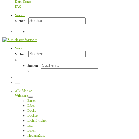
Dein Konto
FAQ
Search
Suchen...
×
Search
Suchen...
×
Suchen...
×
Menü
Alle Motive
Wildtiere
Bären
Biber
Böcke
Dachse
Eichhörnchen
Esel
Eulen
Fledermäuse