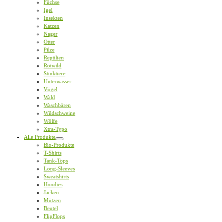
Füchse
Igel
Insekten
Katzen
Nager
Otter
Pilze
Reptilien
Rotwild
Stinktiere
Unterwasser
Vögel
Wald
Waschbären
Wildschweine
Wölfe
Xtra-Typo
Alle Produkte
Bio-Produkte
T-Shirts
Tank-Tops
Long-Sleeves
Sweatshirts
Hoodies
Jacken
Mützen
Beutel
FlipFlops