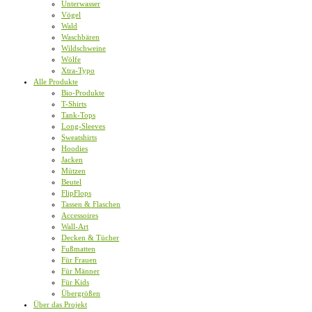
Unterwasser
Vögel
Wald
Waschbären
Wildschweine
Wölfe
Xtra-Typo
Alle Produkte
Bio-Produkte
T-Shirts
Tank-Tops
Long-Sleeves
Sweatshirts
Hoodies
Jacken
Mützen
Beutel
FlipFlops
Tassen & Flaschen
Accessoires
Wall-Art
Decken & Tücher
Fußmatten
Für Frauen
Für Männer
Für Kids
Übergrößen
Über das Projekt