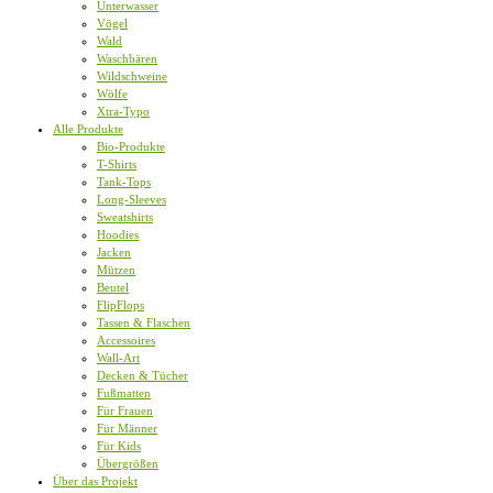
Unterwasser
Vögel
Wald
Waschbären
Wildschweine
Wölfe
Xtra-Typo
Alle Produkte
Bio-Produkte
T-Shirts
Tank-Tops
Long-Sleeves
Sweatshirts
Hoodies
Jacken
Mützen
Beutel
FlipFlops
Tassen & Flaschen
Accessoires
Wall-Art
Decken & Tücher
Fußmatten
Für Frauen
Für Männer
Für Kids
Übergrößen
Über das Projekt