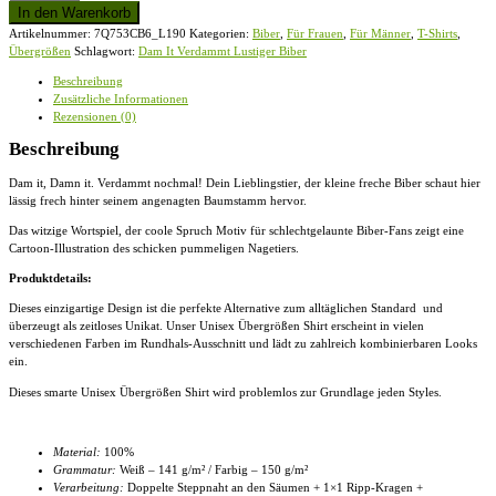
It
In den Warenkorb
Verdammt
Artikelnummer:
7Q753CB6_L190
Kategorien:
Biber
,
Für Frauen
,
Für Männer
,
T-Shirts
,
Lustiger
Übergrößen
Schlagwort:
Dam It Verdammt Lustiger Biber
Biber
-
Beschreibung
Übergrößenshirt
Zusätzliche Informationen
Menge
Rezensionen (0)
Beschreibung
Dam it, Damn it. Verdammt nochmal! Dein Lieblingstier, der kleine freche Biber schaut hier
lässig frech hinter seinem angenagten Baumstamm hervor.
Das witzige Wortspiel, der coole Spruch Motiv für schlechtgelaunte Biber-Fans zeigt eine
Cartoon-Illustration des schicken pummeligen Nagetiers.
Produktdetails:
Dieses einzigartige Design ist die perfekte Alternative zum alltäglichen Standard und
überzeugt als zeitloses Unikat. Unser
Unisex Übergrößen Shirt
erscheint in vielen
verschiedenen Farben im Rundhals-Ausschnitt und lädt zu zahlreich kombinierbaren Looks
ein.
Dieses smarte
Unisex Übergrößen Shirt
wird problemlos zur Grundlage jeden Styles.
Material:
100%
Grammatur:
Weiß – 141 g/m² / Farbig – 150 g/m²
Verarbeitung:
Doppelte Steppnaht an den Säumen + 1×1 Ripp-Kragen +