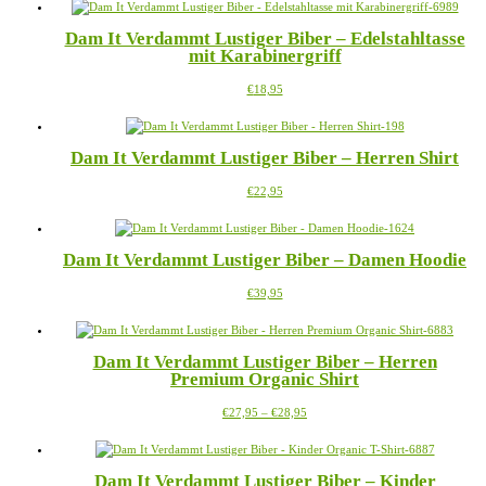
weist
auf
mehrere
der
Dam It Verdammt Lustiger Biber – Edelstahltasse
Varianten
Produktseite
mit Karabinergriff
auf.
gewählt
Die
werden
Dieses
€
18,95
Optionen
Produkt
können
weist
auf
mehrere
der
Dam It Verdammt Lustiger Biber – Herren Shirt
Varianten
Produktseite
auf.
gewählt
Dieses
€
22,95
Die
werden
Produkt
Optionen
weist
können
mehrere
auf
Dam It Verdammt Lustiger Biber – Damen Hoodie
Varianten
der
auf.
Produktseite
Dieses
€
39,95
Die
gewählt
Produkt
Optionen
werden
weist
können
mehrere
auf
Dam It Verdammt Lustiger Biber – Herren
Varianten
der
Premium Organic Shirt
auf.
Produktseite
Die
gewählt
Preisspanne:
Dieses
€
27,95
–
€
28,95
Optionen
werden
€27,95
Produkt
können
bis
weist
auf
€28,95
mehrere
der
Dam It Verdammt Lustiger Biber – Kinder
Varianten
Produktseite