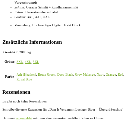
Vorgeschrumpft
Schnitt:
Gerader Schnitt + Rundhalsausschnitt
Extras:
Heraustrennbares Label
Größen:
3XL, 4XL
, 5XL
Veredelung: Hochwertiger Digital Direkt Druck
Zusätzliche Informationen
Gewicht
0,2000 kg
Grösse
3XL
,
4XL
,
5XL
Ash (Heather)
,
Bottle Green
,
Deep Black
,
Grey Melange
,
Navy
,
Orange
,
Red
,
Farbe
Royal Blue
Rezensionen
Es gibt noch keine Rezensionen.
Schreibe die erste Rezension für „Dam It Verdammt Lustiger Biber – Übergrößenshirt“
Du musst
angemeldet
sein, um eine Rezension veröffentlichen zu können.