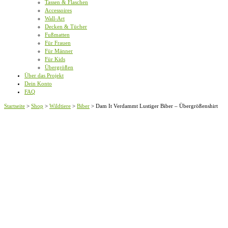
Tassen & Flaschen
Accessoires
Wall-Art
Decken & Tücher
Fußmatten
Für Frauen
Für Männer
Für Kids
Übergrößen
Über das Projekt
Dein Konto
FAQ
Startseite
>
Shop
>
Wildtiere
>
Biber
>
Dam It Verdammt Lustiger Biber – Übergrößenshirt