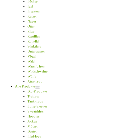
Füchse
Igel
Insekten
Katzen
Nager
Otter
Pilze
Reptilien
Rotwild
Stinktiere
Unterwasser
Vögel
Wald
Waschbären
Wildschweine
Wölfe
Xtra-Typo
Alle Produkte
Bio-Produkte
T-Shirts
Tank-Tops
Long-Sleeves
Sweatshirts
Hoodies
Jacken
Mützen
Beutel
FlipFlops