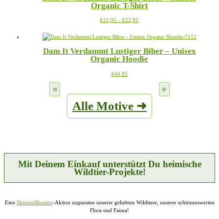
Organic T-Shirt
auf.
gewählt
Die
werden
Preisspanne:
Dieses
€
21,95
–
€
22,95
Optionen
€21,95
Produkt
können
bis
weist
auf
€22,95
mehrere
der
Dam It Verdammt Lustiger Biber – Unisex
Varianten
Produktseite
Organic Hoodie
auf.
gewählt
Die
werden
Dieses
€
44,95
Optionen
Produkt
können
weist
auf
mehrere
der
Alle Motive ➜
Varianten
Produktseite
auf.
gewählt
Die
werden
Optionen
können
auf
der
Produktseite
Mit Deinem Einkauf unterstützt Du heimische
gewählt
Wildtier-Projekte!
werden
Eine
SkizzenMonster
-Aktion zugunsten unserer geliebten Wildtiere, unserer schützenswerten
Flora und Fauna!