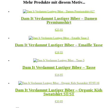
Mehr Produkte mit diesem Motiv...
Dam It Verdammt Lustiger Biber – Damen
Premiumshirt
Dieses
€
25,95
Produkt
weist
mehrere
Dam It Verdammt Lustiger Biber – Emaille Tasse
Varianten
auf.
Dieses
€
16,95
Die
Produkt
Optionen
weist
können
mehrere
auf
Dam It Verdammt Lustiger Biber – Tasse
Varianten
der
auf.
Produktseite
Dieses
€
14,95
Die
gewählt
Produkt
Optionen
werden
weist
können
mehrere
auf
Dam It Verdammt Lustiger Biber – Organic Kids
Varianten
der
Sweatshirt ST/ST
auf.
Produktseite
Die
gewählt
Dieses
€
33,95
Optionen
werden
Produkt
können