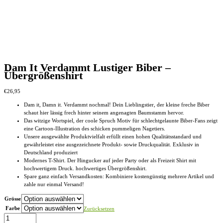
Dam It Verdammt Lustiger Biber –
Übergrößenshirt
€
26,95
Dam it, Damn it. Verdammt nochmal! Dein Lieblingstier, der kleine freche Biber
schaut hier lässig frech hinter seinem angenagten Baumstamm hervor.
Das witzige Wortspiel, der coole Spruch Motiv für schlechtgelaunte Biber-Fans zeigt
eine Cartoon-Illustration des schicken pummeligen Nagetiers.
Unsere ausgewählte Produktvielfalt erfüllt einen hohen Qualitätsstandard und
gewährleistet eine ausgezeichnete Produkt- sowie Druckqualität. Exklusiv in
Deutschland produziert
Modernes T-Shirt. Der Hingucker auf jeder Party oder als Freizeit Shirt mit
hochwertigem Druck. hochwertiges Übergrößenshirt.
Spare ganz einfach Versandkosten: Kombiniere kostengünstig mehrere Artikel und
zahle nur einmal Versand!
Grösse
Farbe
Zurücksetzen
Dam