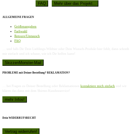
ALLGEMEINE FRAGEN
Größenangaben
Farbwahl
Retoure/Umtausch
FAQ
… und falls Dir Dein Lieblings-Wildtier oder Dein Wunsch-Produkt hier fehlt, dann schreib
mir einfach und ich schaue, wie ich Dir helfen kann!
PROBLEME mit Deiner Bestellung? REKLAMATION?
… bei Fragen zu Deiner Bestellung oder Reklamationen
kontaktiere mich einfach
und wir
klären das dann mit dem Shirtee-Kundenservice!
Dein WIDERRUFSRECHT