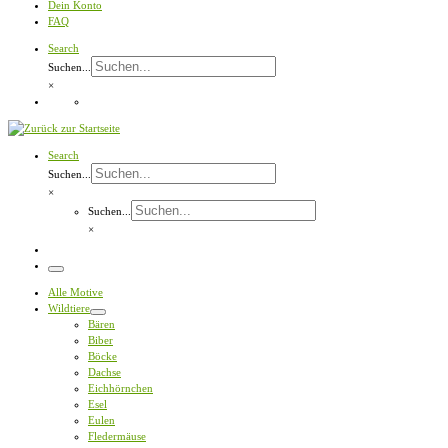
Dein Konto
FAQ
Search
Suchen...
×
Search
Suchen...
×
Suchen...
×
Menü
Alle Motive
Wildtiere
Bären
Biber
Böcke
Dachse
Eichhörnchen
Esel
Eulen
Fledermäuse